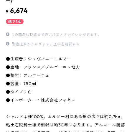
ー)
6,674
¥
残り1点
この商品は12点までのご注文とさせていただきます。
別途送料がかかります。
送料を確認する
●生産者：シュヴィニー・ルソー
●産地：フランス╱ブルゴーニュ地方
●格付：ブルゴーニュ
●容量：750ml
●タイプ：白
●インポーター：株式会社フィネス
シャルドネ種100%。ムルソー村にある畑の広さは約0.7ha、
粘土石灰質土壌で樹齢は約30年になります。アルコール醗酵