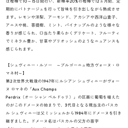
は樫樽で10～15日間行い、新樽率20%の樫樽で12ヵ月間、定
期的にバトナージュを行って旨味を引き出しながら熟成させ
ます。レモンや洋梨、アーモンド、アカシアや西洋山査子、
アニスや桃、菩提樹、ミント、パイナップルのような様々な
香りが感じられ、口当たり柔らかくデリケート、フルーティ
でミネラル豊か、甘草やブリオッシュのようなニュアンスも
感じられます。
【シュヴィニー・ルソー ～ブルゴーニュ地方ヴォーヌ・ロ
マネ村～】
第2次世界大戦後の1947年にルシアン シュヴィニーがヴォー
ヌ ロマネの「Aux Champs
Perdrix（オー シャン ペルドゥリ）」の区画に葡萄を植えた
のがこのドメーヌの始まりで、3代目となる現当主のパスカ
ル シュヴィニーは父ミッシェルから1984年にドメーヌを引き
継ぎました。ドメーヌ名はパスカルの父方の苗字