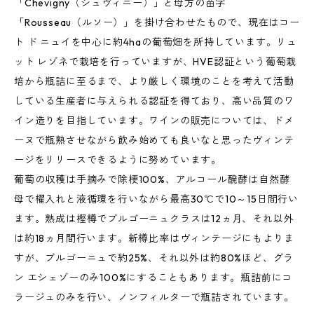
「Chevigny（シュヴィニー）」と母方の苗字
「Rousseau（ルソー）」を掛け合わせたもので、現在はコー
ト ド ニュイを中心に約4haの葡萄畑を所持しています。リュ
ット レゾネで栽培を行っていますが、HVE認証という葡萄栽
培から瓶詰に至るまで、より厳しく環境のことを考えて活動
している生産者に与えられる認証を得ており、高い品質のワ
イン造りを目指しています。ワインの販売については、ドメ
ーヌで瓶熟させながら飲み始めても良いなと思ったヴィンテ
ージをリリースできるように努めています。
葡萄の収穫は手摘みで除梗100%、アルコール醗酵は自然酵
母で櫂入れと液循環を行いながら最高30℃で10～15日間行い
ます。熟成は樫樽でブルゴーニュクラスは12ヵ月、それ以外
は約18ヵ月間行います。新樽比率はヴィンテージにもよりま
すが、ブルゴーニュで約25%、それ以外は約80%ほど、グラ
ン エシェゾーのみ100%にすることもあります。瓶詰前にコ
ラージュのみを行い、ノンフィルターで瓶詰されています。