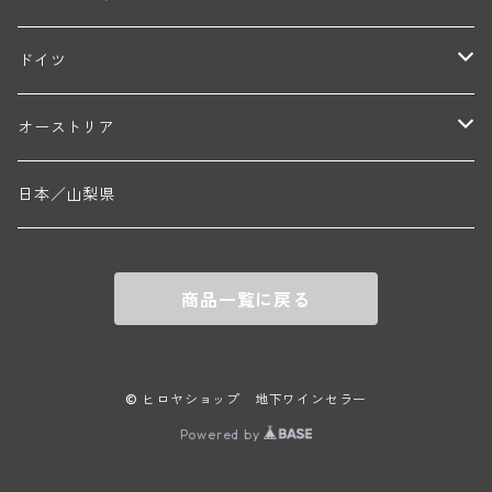
ブリューノ・デゾネイ・ビセイ(フラジェ・エシェゾー)
モンテリー・デュエレ・ポルシュレ(モンテリー)
ギイ・ブルトン(モルゴン)
レジス・ミネ(プイィ・フュメ)
ド・ラ・ノブレ(シノン)
ペリカン
ウィラメット・ヴァレー
ドイツ
エマニュエル・ルジェ(フラジェ・エシェゾー)
マリウス・ドゥラルシュ(ペルナン・ヴェルジュレス)
ド・ヴェルニュス(レニエ)
アンドレ・ヴァタン(サンセール)
ニコラ・ジェイ
ラインガウ
オーストリア
ニコラ・ルジェ(フラジェ・エシェゾー)
ドニ・ペール・エ・フィス(ペルナン・ヴェルジュレス)
ゲオルグ・ブロイヤー
フランケン
テルメンレギオン
日本／山梨県
メオ・カミュゼ(ヴォーヌ・ロマネ)
コント・ラフォン(ムルソー)
ルドルフ・フォルスト
ヨハネスホフ・ライニッシュ
クレムスタール
メオ・カミュゼ・フレール・エ・スール(ヴォーヌ・ロマネ)
フランソワ・ミクルスキ(ムルソー)
商品一覧に戻る
セップ・モーザ―
カンプタール
アンリ・グージュ(ニュイ・サン・ジョルジュ)
バンジャマン・ルルー(ボーヌ)
マラート
ヒルシュ
ヴァーグラム
© ヒロヤショップ 地下ワインセラー
ドニ・モルテ(ジュヴレ・シャンベルタン)
ルフレーヴ(ピュリニー・モンラッシェ)
Powered by
シュタット・クレムス
シュロス・ゴベルスブルグ
二グル
ミッテルブルゲンランド
フレデリック・エスモナン(ジュヴレ・シャンベルタン)
エティエンヌ・ソゼ(ピュリニー・モンラッシェ)