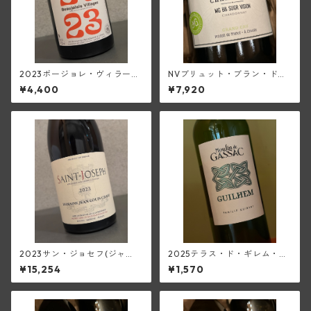
2023ボージョレ・ヴィラージ
NVブリュット・ブラン・ド・
ュ(ド・ヴェルニュス)
ブランGCシュガー・ヴィジョ
¥4,400
¥7,920
ン(ミシェル・ジュネ)
2023サン・ジョセフ(ジャ
2025テラス・ド・ギレム・ブ
ン・ルイ・シャーヴ)
ラン・ヴィエーユ・ヴィーニ
¥15,254
¥1,570
ュ<ペイ・デロ―>(ムーラン・
ド・ガサック)