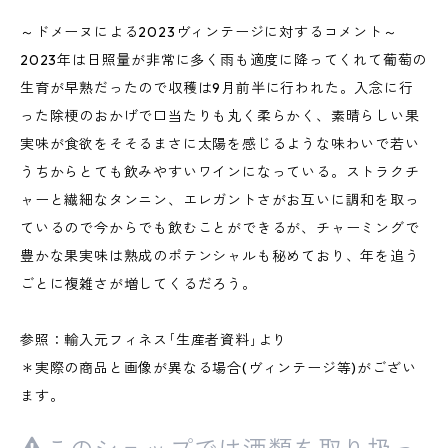
～ドメーヌによる2023ヴィンテージに対するコメント～
2023年は日照量が非常に多く雨も適度に降ってくれて葡萄の
生育が早熟だったので収穫は9月前半に行われた。入念に行
った除梗のおかげで口当たりも丸く柔らかく、素晴らしい果
実味が食欲をそそるまさに太陽を感じるような味わいで若い
うちからとても飲みやすいワインになっている。ストラクチ
ャーと繊細なタンニン、エレガントさがお互いに調和を取っ
ているので今からでも飲むことができるが、チャーミングで
豊かな果実味は熟成のポテンシャルも秘めており、年を追う
ごとに複雑さが増してくるだろう。
参照：輸入元フィネス｢生産者資料｣より
＊実際の商品と画像が異なる場合(ヴィンテージ等)がござい
ます。