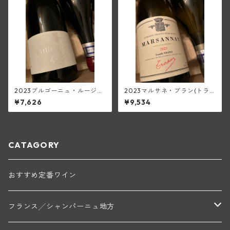
2023ブルゴーニュ・ルージュ
2023マルサネ・ブラン(トラ
(トラペ)
ペ)
¥7,626
¥9,534
CATAGORY
おすすめ定番ワイン
フランス╱シャンパーニュ地方