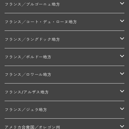
モンターニュ・ド・ランス
フランス╱ブルゴーニュ地方
トリシェ・ディディエ
コート・デ・ブラン
シャブリ地区
フランス╱コート・デュ・ローヌ地方
ミッシェル・ジュネ
プティ・ポンティニィ(シャブリ)
コート・ド・ニュイ地区
北部地区
フランス╱ラングドック地方
アラン・マティアス(トネロワ)
クロード・デュガ(ジュヴレ・シャンベルタン)
ジャン・ルイ・シャーヴ(エルミタージュ)
コート・ド・ボーヌ地区
南部地区
コトー・デュ・ラングドック地区
フランス╱ボルドー地方
セラファン・ペール・エ・フィス(ジュヴレ・シャンベルタン)
ジャン・ルイ・シャーヴ・セレクション(エルミタージュ)
フランソワーズ・ジャニアール(ペルナン・ヴェルジュレス)
ル・ヴュー・ドンジョン(シャトーヌフ・デュ・パプ)
ド・ロルチュ(ヴァルフローネ)
コート・シャロネーズ地区
ヴァン・ド・ペイ・ド・レロー
アントル・ドゥー・メール地区
フランス╱ロワール地方
ルシアン・ボワイヨ(ジュヴレ・シャンベルタン)
マルキ・ダンジェルヴィル(ヴォルネー)
シャトー・ライヤ(シャトーヌフ・デュ・パプ)
ロワイエ(コート・デュ・クーショワ)
ムーラン・ド・ガサック
シャトー・レストリーユ
マコネ地区
メドック地区
ペイ・ナンテ地区
フランス/アルザス地方
トラペ・ペール・エ・フィス(ジュヴレ・シャンベルタン)
ジャン・マリー・ブズロー(ムルソー)
シャトー・デ・トゥール(シャトーヌフ・デュ・パプ)
A&Pド・ヴィレーヌ(ブーズロン)
マンシア・ポンセ(シャントレ)
シャトー・ル・タンプル
デ・オー・ペミオン(ムスカデ)
ボージョレ地区
サントル・ニヴェルネ地区
ロリー・ガスマン
フランス／ジュラ地方
ジョルジュ・ルーミエ(シャンボール・ミュジニー)
シャトー・ド・ラ・ヴェル╱ベルトラン・ダルヴィオ(ムルソー)
デ・ザムリエ(ヴァッケラス)
ルイ・ジャド(ジヴリ―)
フランク・ジュイヤール(ジュリエナ)
ディディエ・ダグノー(プイィ・フュメ)
トゥーレーヌ地区
アルボワ
アメリカ合衆国／オレゴン州