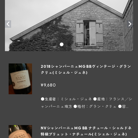
2018シャンパーニュMG BBヴィンテージ・グラン
クリュ(ミシェル・ジュネ)
¥9,680
●生産者：ミシェル・ジュネ ●産地：フランス╱シ
ャンパーニュ地方 ●格付：グラン・クリュ ●容
量：750ml ●タイプ：スパークリング白 ●インポ
ーター：株式会社フィネス 当家のトップキュヴェで
NVシャンパーニュMG BB ナチュール・シャルドネ
ある「AUTHOR（オーサー）」に使われている区画
特級ブリュット・ナチュール(ミシェル・ジュネ)
の葡萄の一部を使って醸造し、6年間瓶熟させた特