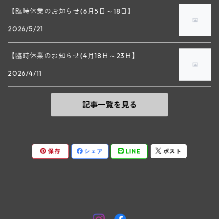
【臨時休業のお知らせ(6月5日～18日】
シュタット・クレムス
シュロス・ゴベルスブルグ
二グル
ミッテルブルゲンランド
フレデリック・エスモナン(ジュヴレ・シャンベルタン)
エティエンヌ・ソゼ(ピュリニー・モンラッシェ)
2026/5/21
ビルギット・アイヒンガー
レート
モリック
ウィーン
ベルナール・デュガ・ピィ(ジュヴレ・シャンベルタン)
ドミニク・ラフォン(ムルソー)
【臨時休業のお知らせ(4月18日～23日】
ユルチッチ・ゾンホーフ
2026/4/11
ヴェーニンガー
ヴィーニンガー
ズュート・シュタイヤーマルク
ルー・デュモン(ジュヴレ・シャンベルタン)
フォンテーヌ・ガニャール(シャサーニュ・モンラッシェ)
記事一覧を見る
テメント
アンリ・ルブルソー(ジュヴレ・シャンベルタン)
ヴァッハウ
ガニャール・ドラグランジュ(シャサーニュ・モンラッシェ)
ペロ・ミノ(モレ・サン・ドニ)
FXピヒラー
クリスチャン・ベラン・エ・フィス(ムルソー)
保存
シェア
LINE
ポスト
ポンソ(モレ・サン・ドニ)
クノール
ジャック・カリヨン(ピュリニー・モンラッシェ)
ユベール・リニエ(モレ・サン・ドニ)
プラガ―
フランソワ・カリヨン(ピュリニー・モンラッシェ)
ルイ・レミー(モレ・サン・ドニ)
ヒルツベルガ―