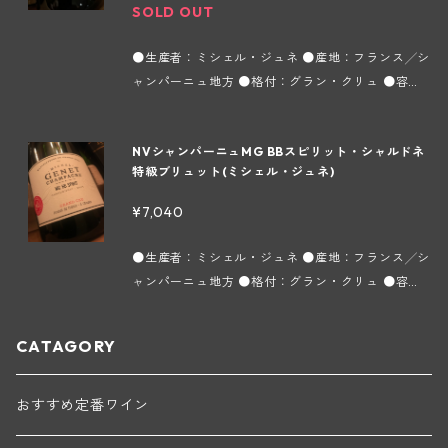
培には自然環境を尊重したリュット レゾネを採用。
あたるChouilly（シュイィ）村に所在します。1800
SOLD OUT
果実香に洋菓子のような甘い香りも感じられ、エレ
良い葡萄からしか良いワインは出来ないという信念
年代から葡萄栽培をしており、以前はネゴシアンに
ガントで丸い口当たりとエネルギッシュな果実味、
に基づいて収穫は手摘みで行ない、自重で下部の葡
葡萄を売っていましたが、1965年からミッシェル ジ
●生産者：ミシェル・ジュネ ●産地：フランス╱シ
複雑さもあり甘くて分かりやすい味わいですが、酸
萄が潰れてしまう"hotte à vendange（収穫した葡
ュネ氏が本格的に自社瓶詰を始め、現在はその子供
ャンパーニュ地方 ●格付：グラン・クリュ ●容
味もしっかりあるので重たい印象はありません。 ■
萄を回収する背負いカゴ）"は使わずに底の浅いプ
たちであるヴァンサン＆アントワンヌ兄弟が醸造と
量：750ml ●タイプ：スパークリング白 ●インポ
ドザージュ：30g/ℓ 【ミシェル・ジュネ ～シャ
ラスチックケースを使用して葡萄果汁と空気との接
畑を分担してメゾンを運営しています。 所有畑はC
ーター：株式会社フィネス 当家のトップキュヴェに
ンパーニュ地方コート デ ブラン地区シュイィ村
触を最小限にとどめ、可能な限り状態の良い葡萄を
NVシャンパーニュMG BBスピリット・シャルドネ
houilly（シュイィ）を中心に石灰質土壌の畑を約9
あたり、特級村である「Chouilly （シュイィ）」の
～】 シャルドネ100％で造られるシャンパン、いわ
圧搾できるように心掛けています。醸造はテロワー
特級ブリュット(ミシェル・ジュネ)
ha所有し、葡萄の樹齢は平均35年になります。畑は
中でも樹齢40年以上になる南向きの古木区画「Les
ゆるブラン ド ブランの銘醸地コート デ ブラン地
ルの同じ区画ごとに約30ものキュヴェに分けて行
約40ほどの小さな区画に分散しており、そのほと
Partelaines（レ パルトレーヌ）」と「Montaigu
区。約500haある葡萄畑のうちの99％がシャルド
¥7,040
い、ブラン ド ブランの繊細さと軽やかさを表現で
んどがシャルドネになりますが僅かに黒葡萄品種も
（モンテギュ）」の葡萄のみを使用。2007年物ま
ネになります。この地区には6つのグラン クリュが
きるように"クオリティ" "リスペクト" "伝統"を
植えられています。栽培には自然環境を尊重したリ
では「プレス ティージュ」という名称でしたがドメ
存在しますが、当メゾンはその6つのうちの1つにあ
●生産者：ミシェル・ジュネ ●産地：フランス╱シ
常に念頭に置いて誠実なシャンパン造りを行ってい
ュット レゾネを採用。良い葡萄からしか良いワイン
ーヌの歴史を体現するキュヴェとして「BIOGRAPH
たるChouilly（シュイィ）村に所在します。1800年
ャンパーニュ地方 ●格付：グラン・クリュ ●容
ます。 参照：輸入元フィネス｢生産者資料｣より ＊
は出来ないという信念に基づいて収穫は手摘みで行
IE（ビオグラフィ：伝記）」というキュヴェ名に変
代から葡萄栽培をしており、以前はネゴシアンに葡
量：750ml ●タイプ：スパークリング白 ●インポ
実際の商品と画像が異なる場合(ヴィンテージ等)が
ない、自重で下部の葡萄が潰れてしまう"hotte à v
更。瓶熟期間は6年。 ムースは柔らかく、熟成した
萄を売っていましたが、1965年からミッシェル ジュ
ーター：株式会社フィネス シャルドネ100％。特級
ございます。
CATAGORY
endange（収穫した葡萄を回収する背負いカ
旨味たっぷりでアフターも長く飲み応えのある味わ
ネ氏が本格的に自社瓶詰を始め、現在はその子供た
に格付けされている「Chouilly（シュイィ）」と
ゴ）"は使わずに底の浅いプラスチックケースを使
いです。 ■ドザージュ：8ｇ/ℓ 【ミシェル・ジュ
ちであるヴァンサン＆アントワンヌ兄弟が醸造と畑
「Cramant（クラマン）」にある区画のシャルドネ
用して葡萄果汁と空気との接触を最小限にとどめ、
ネ ～シャンパーニュ地方コート デ ブラン地区シュ
を分担してメゾンを運営しています。 所有畑はCho
を使用。キュヴェ名どおり、このメゾンのシャンパ
おすすめ定番ワイン
可能な限り状態の良い葡萄を圧搾できるように心掛
イィ村～】 シャルドネ100％で造られるシャンパ
uilly（シュイィ）を中心に石灰質土壌の畑を約9ha
ン造りのエスプリ（精神）を表現しているアイテ
けています。醸造はテロワールの同じ区画ごとに約
ン、いわゆるブラン ド ブランの銘醸地コート デ ブ