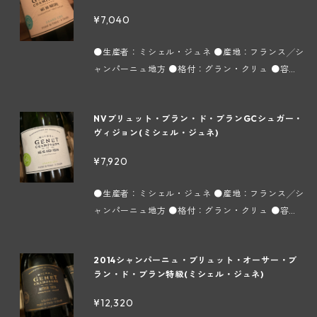
別キュヴェ。 ■ドザージュ：7.5ｇ/ℓ ■デゴルジ
¥7,040
ュマン： 【ミシェル・ジュネ ～シャンパーニュ地
方コート デ ブラン地区シュイィ村～】 シャルドネ1
●生産者：ミシェル・ジュネ ●産地：フランス╱シ
00％で造られるシャンパン、いわゆるブラン ド ブ
ャンパーニュ地方 ●格付：グラン・クリュ ●容
ランの銘醸地コート デ ブラン地区。約500haある
量：750ml ●タイプ：スパークリング白 ●インポ
葡萄畑のうちの99％がシャルドネになります。この
ーター：株式会社フィネス シャルドネ100％。「B
地区には6つのグラン クリュが存在しますが、当メ
NVブリュット・ブラン・ド・ブランGCシュガー・
RUT ESPRIT」のドザージュ量が少ない辛口ヴァー
ゾンはその6つのうちの1つにあたるChouilly（シュ
ヴィジョン(ミシェル・ジュネ)
ジョン。フレッシュで勢いの良いムース、桃のよう
イィ）村に所在します。1800年代から葡萄栽培をし
な白い果実のアロマ。ブリュットよりリキュール添
¥7,920
ており、以前はネゴシアンに葡萄を売っていました
加が少ない分、甘味抑えめでキリリとしたストレー
が、1965年からミッシェル ジュネ氏が本格的に自社
トな味わい。辛口シャンパンが好きな方にお薦めで
●生産者：ミシェル・ジュネ ●産地：フランス╱シ
瓶詰を始め、現在はその子供たちであるヴァンサン
す。 ■ドザージュ：2.5ｇ/ℓ 【ミシェル・ジュネ
ャンパーニュ地方 ●格付：グラン・クリュ ●容
＆アントワンヌ兄弟が醸造と畑を分担してメゾンを
～シャンパーニュ地方コート デ ブラン地区シュイ
量：750ml ●タイプ：スパークリング白 ●インポ
運営しています。 所有畑はChouilly（シュイィ）を
ィ村～】 シャルドネ100％で造られるシャンパン、
ーター：株式会社フィネス 日頃ご愛顧頂いている当
中心に石灰質土壌の畑を約9ha所有し、葡萄の樹齢
いわゆるブラン ド ブランの銘醸地コート デ ブラン
2014シャンパーニュ・ブリュット・オーサー・ブ
生産者の「BBSPIRIT」や「BB NATURE」に使用す
は平均35年になります。畑は約40ほどの小さな区
地区。約500haある葡萄畑のうちの99％がシャル
ラン・ド・ブラン特級(ミシェル・ジュネ)
る液体をドザージュ30g/ℓで醸造したDemi-Secタ
画に分散しており、そのほとんどがシャルドネにな
ドネになります。この地区には6つのグラン クリュ
イプのシャンパーニュ。パイナップルやマンゴー、
りますが僅かに黒葡萄品種も植えられています。栽
¥12,320
が存在しますが、当メゾンはその6つのうちの1つに
アプリコットのような黄色の果物のエキゾチックな