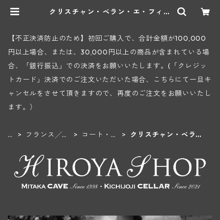
クリスチャン・ベラン・エ・フィス
(ムルソー) | ヒロヤショップ 地下
ワインセラー
【不正決済防止のため】初回ご購入で、合計金額が100,000
円以上場合、または、30,000円以上の商品が含まれている場
合、「銀行振込」での決済をお願いいたします。(「クレジッ
トカード」決済でのご注文いただいた場合、こちらにて一旦キ
ャンセルをさせて頂きますので、再度のご注文をお願いいたし
ます。）
H
フランス╱ブ
コート・
クリスチャン・ベラ
O
ルゴーニュ地
ド・ボーヌ
ン・エ・フィス(ムルソ
M
方
地区
ー)
E