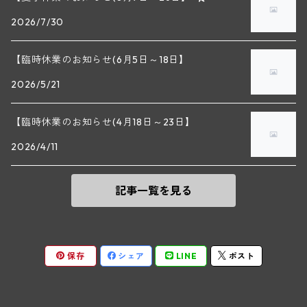
～ドメーヌによる2024ヴィンテージに対するコメ
2026/7/30
マラート
ント～ 2024年は1年中雨が降っていたような年で
ヒルシュ
ヴァーグラム
ドニ・モルテ(ジュヴレ・シャンベルタン)
ルフレーヴ(ピュリニー・モンラッシェ)
様々な病気や天候被害が起こり、収穫は近年では遅
い9月末で収穫量も少なくなっている。ただ、選別
【臨時休業のお知らせ(6月5日～18日】
シュタット・クレムス
シュロス・ゴベルスブルグ
二グル
ミッテルブルゲンランド
をしっかり行ったおかげで残された葡萄は良いもの
フレデリック・エスモナン(ジュヴレ・シャンベルタン)
エティエンヌ・ソゼ(ピュリニー・モンラッシェ)
2026/5/21
だけだったのでイメージしていたよりも満足のいく
ビルギット・アイヒンガー
レート
出来になっている。ただ、いくつかのアイテムは収
モリック
ウィーン
ベルナール・デュガ・ピィ(ジュヴレ・シャンベルタン)
ドミニク・ラフォン(ムルソー)
【臨時休業のお知らせ(4月18日～23日】
穫量が少なかった影響で造っていない。ワインのス
タイルとしては2021年に似ているがもう少しリッチ
ユルチッチ・ゾンホーフ
2026/4/11
ヴェーニンガー
ヴィーニンガー
ズュート・シュタイヤーマルク
ルー・デュモン(ジュヴレ・シャンベルタン)
さがあり、2014年にも近い印象があるがいずれにし
フォンテーヌ・ガニャール(シャサーニュ・モンラッシェ)
てもフレッシュなうちに飲むべき味わいだろう。 参
照：輸入元フィネス｢生産者資料｣より ＊実際の商品
記事一覧を見る
テメント
アンリ・ルブルソー(ジュヴレ・シャンベルタン)
ヴァッハウ
ガニャール・ドラグランジュ(シャサーニュ・モンラッシェ)
と画像が異なる場合(ヴィンテージ等)がございま
す。
ペロ・ミノ(モレ・サン・ドニ)
FXピヒラー
クリスチャン・ベラン・エ・フィス(ムルソー)
保存
シェア
LINE
ポスト
ポンソ(モレ・サン・ドニ)
クノール
ジャック・カリヨン(ピュリニー・モンラッシェ)