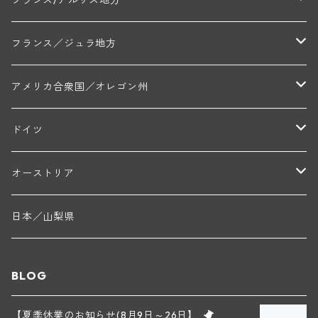
りました。父方の家系がムルソーの畑を、母方の家
系がサヴィニー レ ボーヌの畑を所有していたの
トラペ・ペール・エ・フィス(ジュヴレ・シャンベルタン)
ジャン・マリー・ブズロー(ムルソー)
シャトー・デ・トゥール(シャトーヌフ・デュ・パプ)
で、この2つのアペラシオンを中心に約9.5haの畑を
A&Pド・ヴィレーヌ(ブーズロン)
マンシア・ポンセ(シャントレ)
シャトー・ル・タンプル
デ・オー・ペミオン(ムスカデ)
ボージョレ地区
サントル・ニヴェルネ地区
ロリー・ガスマン
フランス／ジュラ地方
所有しています。フランスのエージェントを通して
5～6年前に日本にワインが売られたことがあります
ジョルジュ・ルーミエ(シャンボール・ミュジニー)
シャトー・ド・ラ・ヴェル╱ベルトラン・ダルヴィオ(ムルソー)
デ・ザムリエ(ヴァッケラス)
ルイ・ジャド(ジヴリ―)
フランク・ジュイヤール(ジュリエナ)
ディディエ・ダグノー(プイィ・フュメ)
トゥーレーヌ地区
アルボワ
アメリカ合衆国／オレゴン州
が、直接の日本への輸出は今回が初めてになりま
す。 畑はリュットレゾネ農法で有機肥料を使用しな
ブリューノ・デゾネイ・ビセイ(フラジェ・エシェゾー)
モンテリー・デュエレ・ポルシュレ(モンテリー)
がら頻繁に耕作をして畑を活性化させています。収
ギイ・ブルトン(モルゴン)
レジス・ミネ(プイィ・フュメ)
ド・ラ・ノブレ(シノン)
ペリカン
ウィラメット・ヴァレー
ドイツ
穫は手摘みで厳しく選別を行い、白ワインは圧搾後
エマニュエル・ルジェ(フラジェ・エシェゾー)
に低温での澱引きをしたのち、ステンレスタンク又
マリウス・ドゥラルシュ(ペルナン・ヴェルジュレス)
ド・ヴェルニュス(レニエ)
アンドレ・ヴァタン(サンセール)
ニコラ・ジェイ
ラインガウ
は樫樽で22～23℃の温度でゆっくり醗酵させ、10
オーストリア
～18ヵ月間熟成させます。複雑さよりも繊細さを重
ニコラ・ルジェ(フラジェ・エシェゾー)
ドニ・ペール・エ・フィス(ペルナン・ヴェルジュレス)
視して基本的にバトナージュは行わず、瓶詰前にコ
ゲオルグ・ブロイヤー
フランケン
テルメンレギオン
日本／山梨県
ラージュとフィルターを実施 します。赤ワインは10
メオ・カミュゼ(ヴォーヌ・ロマネ)
コント・ラフォン(ムルソー)
0%除梗した後、ステンレスタンクで繊細さを出す
ルドルフ・フォルスト
ヨハネスホフ・ライニッシュ
ために櫂入れと液循環は少なめで約3週間かけて醗
クレムスタール
BLOG
酵させ、圧搾したのちに新樽20～30%の樫樽に移
メオ・カミュゼ・フレール・エ・スール(ヴォーヌ・ロマネ)
フランソワ・ミクルスキ(ムルソー)
して12ヵ月間熟成、その後ステンレスタンクで6ヵ
セップ・モーザ―
カンプタール
月間寝かせ、瓶詰前に軽くフィルターにかけます。
【夏季休業のお知らせ(8月9日～26日】
アンリ・グージュ(ニュイ・サン・ジョルジュ)
バンジャマン・ルルー(ボーヌ)