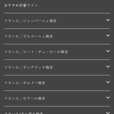
間熟成されているので樽香は控えめできれいな酸味
おすすめ定番ワイン
と柔らかい口当たり、バランスが素晴らしく飲みや
すい味わいに仕上がっています。隣接するムルソー
フランス╱シャンパーニュ地方
スー ラ ヴェルにも畑を所有しているのでヴィンテ
ージによっては格下げしてこのキュヴェに混ぜてい
ます。 【クリスチャン・ベラン・エ・フィス ～ブ
モンターニュ・ド・ランス
フランス╱ブルゴーニュ地方
ルゴーニュ地方ムルソー村～】 株式会社フィネスが
長年取引をしてきたシャトー ド ラ ヴェルがワイン
トリシェ・ディディエ
コート・デ・ブラン
シャブリ地区
フランス╱コート・デュ・ローヌ地方
造りを辞めたのに伴い、当主のベルトラン ダルヴィ
オ氏からシャトー ド ラ ヴェルと同じようなコンセ
プト、ラインナップ、価格帯ということでご紹介い
ミッシェル・ジュネ
プティ・ポンティニィ(シャブリ)
コート・ド・ニュイ地区
北部地区
フランス╱ラングドック地方
ただいた当ドメーヌ。このドメーヌは蒸留設備を所
有しており、シャトー ド ラ ヴェルのマール ド ブ
アラン・マティアス(トネロワ)
クロード・デュガ(ジュヴレ・シャンベルタン)
ジャン・ルイ・シャーヴ(エルミタージュ)
コート・ド・ボーヌ地区
南部地区
コトー・デュ・ラングドック地区
フランス╱ボルドー地方
ルゴーニュを蒸留していた関係から今回のご紹介と
なりました。1789年から葡萄栽培をしていたドメー
ヌで長らくネゴシアンに葡萄を売っていましたが、1
セラファン・ペール・エ・フィス(ジュヴレ・シャンベルタン)
ジャン・ルイ・シャーヴ・セレクション(エルミタージュ)
フランソワーズ・ジャニアール(ペルナン・ヴェルジュレス)
ル・ヴュー・ドンジョン(シャトーヌフ・デュ・パプ)
ド・ロルチュ(ヴァルフローネ)
コート・シャロネーズ地区
ヴァン・ド・ペイ・ド・レロー
アントル・ドゥー・メール地区
フランス╱ロワール地方
995年に現当主クリストフ氏がドメーヌを引き継
ぎ、2006年から自社瓶詰でワインを造るようにな
ルシアン・ボワイヨ(ジュヴレ・シャンベルタン)
マルキ・ダンジェルヴィル(ヴォルネー)
シャトー・ライヤ(シャトーヌフ・デュ・パプ)
ロワイエ(コート・デュ・クーショワ)
ムーラン・ド・ガサック
シャトー・レストリーユ
マコネ地区
メドック地区
ペイ・ナンテ地区
フランス/アルザス地方