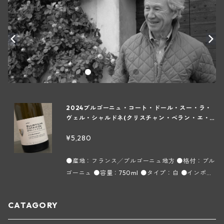
2024ブルゴーニュ・コート・ドール・スー・ラ・
ヴェル・シャルドネ(クリスチャン・ベラン・エ・
フィス)
¥5,280
●産地：フランス╱ブルゴーニュ地方 ●格付：ブル
ゴーニュ ●容量：750ml ●タイプ：白 ●インポー
ター：株式会社フィネス シャルドネ種100%。畑は
ムルソーヴィラージュに隣接する「Sous La Velle
CATAGORY
（スー ラ ヴェル）」の区画にあり、1973年に植樹
された葡萄を使用しています。旧樽で醸造、10ヵ月