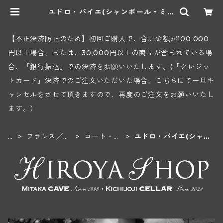
ユドロ・バイエ(シャンボール・ミュ
ジニー) | ヒロヤショップ 地下ワイ
ンセラー
【不正決済防止のため】初回ご購入で、合計金額が100,000
円以上場合、または、30,000円以上の商品が含まれている場
合、「銀行振込」での決済をお願いいたします。(「クレジッ
トカード」決済でのご注文いただいた場合、こちらにて一旦キ
ャンセルをさせて頂きますので、再度のご注文をお願いいたし
ます。）
H
フランス╱ブ
コート・
ユドロ・バイエ(シャン
O
ルゴーニュ地
ド・ニュイ
ボール・ミュジニー)
M
方
地区
E