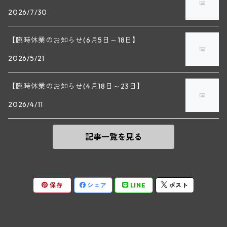
2026/7/30
マラート
ヒルシュ
ヴァーグラム
ドニ・モルテ(ジュヴレ・シャンベルタン)
ルフレーヴ(ピュリニー・モンラッシェ)
【臨時休業のお知らせ(6月5日～18日】
シュタット・クレムス
シュロス・ゴベルスブルグ
二グル
ミッテルブルゲンランド
フレデリック・エスモナン(ジュヴレ・シャンベルタン)
エティエンヌ・ソゼ(ピュリニー・モンラッシェ)
2026/5/21
ビルギット・アイヒンガー
レート
モリック
ウィーン
ベルナール・デュガ・ピィ(ジュヴレ・シャンベルタン)
ドミニク・ラフォン(ムルソー)
【臨時休業のお知らせ(4月18日～23日】
ユルチッチ・ゾンホーフ
2026/4/11
ヴェーニンガー
ヴィーニンガー
ズュート・シュタイヤーマルク
ルー・デュモン(ジュヴレ・シャンベルタン)
フォンテーヌ・ガニャール(シャサーニュ・モンラッシェ)
記事一覧を見る
テメント
アンリ・ルブルソー(ジュヴレ・シャンベルタン)
ヴァッハウ
ガニャール・ドラグランジュ(シャサーニュ・モンラッシェ)
ペロ・ミノ(モレ・サン・ドニ)
FXピヒラー
クリスチャン・ベラン・エ・フィス(ムルソー)
保存
シェア
LINE
ポスト
ポンソ(モレ・サン・ドニ)
クノール
ジャック・カリヨン(ピュリニー・モンラッシェ)
ユベール・リニエ(モレ・サン・ドニ)
プラガ―
フランソワ・カリヨン(ピュリニー・モンラッシェ)