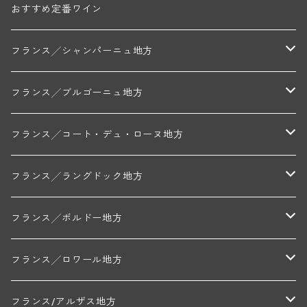
おすすめ定番ワイン
フランス╱シャンパーニュ地方
モンターニュ・ド・ランス
フランス╱ブルゴーニュ地方
トリシェ・ディディエ
コート・デ・ブラン
シャブリ地区
フランス╱コート・デュ・ローヌ地方
ミッシェル・ジュネ
プティ・ポンティニィ(シャブリ)
コート・ド・ニュイ地区
北部地区
フランス╱ラングドック地方
アラン・マティアス(トネロワ)
クロード・デュガ(ジュヴレ・シャンベルタン)
ジャン・ルイ・シャーヴ(エルミタージュ)
コート・ド・ボーヌ地区
南部地区
コトー・デュ・ラングドック地区
フランス╱ボルドー地方
セラファン・ペール・エ・フィス(ジュヴレ・シャンベルタン)
ジャン・ルイ・シャーヴ・セレクション(エルミタージュ)
フランソワーズ・ジャニアール(ペルナン・ヴェルジュレス)
ル・ヴュー・ドンジョン(シャトーヌフ・デュ・パプ)
ド・ロルチュ(ヴァルフローネ)
コート・シャロネーズ地区
ヴァン・ド・ペイ・ド・レロー
アントル・ドゥー・メール地区
フランス╱ロワール地方
ルシアン・ボワイヨ(ジュヴレ・シャンベルタン)
マルキ・ダンジェルヴィル(ヴォルネー)
シャトー・ライヤ(シャトーヌフ・デュ・パプ)
ロワイエ(コート・デュ・クーショワ)
ムーラン・ド・ガサック
シャトー・レストリーユ
マコネ地区
メドック地区
ペイ・ナンテ地区
フランス/アルザス地方