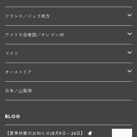
トラペ・ペール・エ・フィス(ジュヴレ・シャンベルタン)
ジャン・マリー・ブズロー(ムルソー)
シャトー・デ・トゥール(シャトーヌフ・デュ・パプ)
A&Pド・ヴィレーヌ(ブーズロン)
マンシア・ポンセ(シャントレ)
シャトー・ル・タンプル
デ・オー・ペミオン(ムスカデ)
ボージョレ地区
サントル・ニヴェルネ地区
ロリー・ガスマン
フランス／ジュラ地方
ジョルジュ・ルーミエ(シャンボール・ミュジニー)
シャトー・ド・ラ・ヴェル╱ベルトラン・ダルヴィオ(ムルソー)
デ・ザムリエ(ヴァッケラス)
ルイ・ジャド(ジヴリ―)
フランク・ジュイヤール(ジュリエナ)
ディディエ・ダグノー(プイィ・フュメ)
トゥーレーヌ地区
アルボワ
アメリカ合衆国／オレゴン州
ブリューノ・デゾネイ・ビセイ(フラジェ・エシェゾー)
モンテリー・デュエレ・ポルシュレ(モンテリー)
ギイ・ブルトン(モルゴン)
レジス・ミネ(プイィ・フュメ)
ド・ラ・ノブレ(シノン)
ペリカン
ウィラメット・ヴァレー
ドイツ
エマニュエル・ルジェ(フラジェ・エシェゾー)
マリウス・ドゥラルシュ(ペルナン・ヴェルジュレス)
ド・ヴェルニュス(レニエ)
アンドレ・ヴァタン(サンセール)
ニコラ・ジェイ
ラインガウ
オーストリア
ニコラ・ルジェ(フラジェ・エシェゾー)
ドニ・ペール・エ・フィス(ペルナン・ヴェルジュレス)
ゲオルグ・ブロイヤー
フランケン
テルメンレギオン
日本／山梨県
メオ・カミュゼ(ヴォーヌ・ロマネ)
コント・ラフォン(ムルソー)
ルドルフ・フォルスト
ヨハネスホフ・ライニッシュ
クレムスタール
BLOG
メオ・カミュゼ・フレール・エ・スール(ヴォーヌ・ロマネ)
フランソワ・ミクルスキ(ムルソー)
セップ・モーザ―
カンプタール
【夏季休業のお知らせ(8月9日～26日】
アンリ・グージュ(ニュイ・サン・ジョルジュ)
バンジャマン・ルルー(ボーヌ)