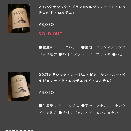
に尽力した同大学のエミール ペイノー教授に指導を
株式会社フィネス 品種はピックプル100%。とても
複雑味を兼ね添えた飽きることのないワインを造っ
ワインとして醸造しています。 7000以上の小さな
すが、葡萄の成長が順調すぎて酸や深み、複雑味に
2023クラシック・ブラン<ベルジュリー・ド・ロル
仰いで1978年にマス ド ドーマス ガサックを造りま
新鮮で素晴らしいバランスで酸味とともに軽やかな
ています。 1970年に革手袋の製造業者であった現
区画に殆どがクローンではない、オリジナルの古木
欠け、アルコール過多のスッキリ感のないワインが
チュ>(ド・ロルチュ)
した。そのワインはイギリス、フランスのワインジ
コクがある。 【ムーラン・ド・ガサック ～ラング
当主のエメ ギベール氏がエイニナン近郊の農場を購
が植えられていて、ラングドックの太陽の恵みや地
多いのが現状です。一方、このドメーヌはモンペリ
ャーナリストが新聞紙上でシャトー ラフィットやシ
ドック地方ヴィユヴェラック村～】 フランスワイン
入しました。そこを訪れたボルドー大学の地質学教
¥3,080
中海から来る沃土などが葡萄に様々な要素を与えて
エの町から内陸に20kmの所にあり、標高500mの
ャトー ラトゥールと比較対照したことで有名になり
の約40%を生産するこの地方は、多彩な土壌と地中
授アンリ アジャベール氏に「ここの恵まれたテロワ
います。土壌は粘土石灰質を主として、砂質、赤
ガサック渓谷の影響で寒暖の差が激しく、それが葡
SOLD OUT
ました。テラス ド ギレムはエメ氏が伝統のワイン
海性の温暖な気候の恩恵によって数多くの葡萄品種
ールは独特のものを持っていて、素晴らしいワイン
土、塵質、珪素など、植えられている品種によって
萄の酸と糖分のバランスをとり、各品種に独自の特
造りを信念に日常的に飲めるワインとして醸造して
が栽培されています。市場に出回っている殆どのヴ
が出来る」と評され、当時シャトー マルゴーの再建
様々です。醗酵、熟成共にステンレスタンクで行わ
徴を持たせるので、シンプルさと複雑味を兼ね添え
●生産者：ド・ロルチュ ●産地：フランス╱ラング
います。 7000以上の小さな区画に殆どがクローン
ァン ド ペイがこの地方で造られますが、葡萄の成
に尽力した同大学のエミール ペイノー教授に指導を
れます。 ＊実際の商品と画像が異なる場合(ヴィン
た飽きることのないワインを造っています。 1970
ドック地方 ●格付：ヴァン・ド・フランス ●容
ではない、オリジナルの古木が植えられていて、ラ
長が順調すぎて酸や深み、複雑味に欠け、アルコー
仰いで1978年にマス ド ドーマス ガサックを造りま
テージ等)がございます。
年に革手袋の製造業者であった現当主のエメ ギベー
量：750ml ●タイプ：白 ●インポーター：株式会
ングドックの太陽の恵みや地中海から来る沃土など
ル過多のスッキリ感のないワインが多いのが現状で
した。そのワインはイギリス、フランスのワインジ
ル氏がエイニナン近郊の農場を購入しました。そこ
社フィネス 葡萄品種はシャルドネ種、ソーヴィニヨ
が葡萄に様々な要素を与えています。土壌は粘土石
す。一方、このドメーヌはモンペリエの町から内陸
ャーナリストが新聞紙上でシャトー ラフィットやシ
2021クラシック・ルージュ・ピク・サン・ルー<ベ
を訪れたボルドー大学の地質学教授アンリ アジャベ
ン ブラン種、ヴィオニエ種、ルーサンヌ種などが使
灰質を主として、砂質、赤土、塵質、珪素など、植
に20kmの所にあり、標高500mのガサック渓谷の
ャトー ラトゥールと比較対照したことで有名になり
ルジュリー・ド・ロルチュ>(ド・ロルチュ)
ール氏に「ここの恵まれたテロワールは独特のもの
われますが、年によって比率が変わります。沖積土
えられている品種によって様々です。醗酵、熟成共
影響で寒暖の差が激しく、それが葡萄の酸と糖分の
ました。テラス ド ギレムはエメ氏が伝統のワイン
を持っていて、素晴らしいワインが出来る」と評さ
と泥石灰質土壌、褐色土土壌で海抜120m、ほとん
にステンレスタンクで行われます。 ＊実際の商品と
バランスをとり、各品種に独自の特徴を持たせるの
¥3,080
造りを信念に日常的に飲めるワインとして醸造して
れ、当時シャトー マルゴーの再建に尽力した同大学
ど傾斜のない畑です。ルーサンヌ種のみ果皮浸漬を
画像が異なる場合(ヴィンテージ等)がございます。
で、シンプルさと複雑味を兼ね添えた飽きることの
います。 7000以上の小さな区画に殆どがクローン
のエミール ペイノー教授に指導を仰いで1978年にマ
行い、繊細でふくよかなアロマを引き出します。ア
ないワインを造っています。 1970年に革手袋の製
●生産者：ド・ロルチュ ●産地：フランス╱ラング
ではない、オリジナルの古木が植えられていて、ラ
ス ド ドーマス ガサックを造りました。そのワイン
ルコール醗酵にはステンレスタンクを使い、17～1
造業者であった現当主のエメ ギベール氏がエイニナ
ドック地方 ●格付：ヴァル・ド・モンフェラン・サ
ングドックの太陽の恵みや地中海から来る沃土など
はイギリス、フランスのワインジャーナリストが新
8℃の低温で約8週間行います。熟成にもステンレス
ン近郊の農場を購入しました。そこを訪れたボルド
ン・ギレム・ル・デゼール ●容量：750ml ●タイ
が葡萄に様々な要素を与えています。土壌は粘土石
聞紙上でシャトー ラフィットやシャトー ラトゥー
タンクを使い、樽には一切触れさせず、フレッシュ
ー大学の地質学教授アンリ アジャベール氏に「ここ
プ：赤 ●インポーター：株式会社フィネス 葡萄品
灰質を主として、砂質、赤土、塵質、珪素など、植