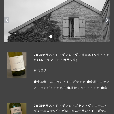
2025テラス・ド・ギレム・ヴィオニエ<ペイ・ドッ
ク>(ムーラン・ド・ガサック)
¥1,800
●生産者：ムーラン・ド・ガサック ●産地：フラン
ス╱ラングドック地方 ●格付：ペイ・ドック ●容
量：750ml ●タイプ：白 ●インポーター：株式会
社フィネス ヴィオニエ種100%で土壌は泥灰土と砂
2025テラス・ド・ギレム・ブラン・ヴィエーユ・
岩石灰質から成り、樹齢は少なくとも25年にはなり
ヴィーニュ<ペイ・デロ―>(ムーラン・ド・ガサッ
ます。熟したフルーツを連想させるたっぷりとした