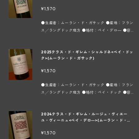
ク)
味わい、フレッシュなレモンのような酸味もありと
¥1,570
てもバランスが良く白身魚やクリーミーな料理と合
います。 【ムーラン・ド・ガサック ～ラングドッ
●生産者：ムーラン・ド・ガサック ●産地：フラン
ク地方ヴィユヴェラック村～】 フランスワインの約
ス╱ラングドック地方 ●格付：ペイ・デロ― ●容
40%を生産するこの地方は、多彩な土壌と地中海性
量：750ml ●タイプ：白 ●インポーター：株式会
の温暖な気候の恩恵によって数多くの葡萄品種が栽
社フィネス 葡萄品種はグルナッシュ ブラン種4
培されています。市場に出回っている殆どのヴァン
2025テラス・ド・ギレム・シャルドネ<ペイ・ドッ
0%、ソーヴィニヨン ブラン種30%、テラ・ブラン
ド ペイがこの地方で造られますが、葡萄の成長が順
ク>(ムーラン・ド・ガサック)
種30%で土壌は粘土石灰質と粘土珪素質、樹齢は約
調すぎて酸や深み、複雑味に欠け、アルコール過多
20年で除梗100%、マセラシオン ペリキュール（醗
¥1,570
のスッキリ感のないワインが多いのが現状です。一
酵前浸漬）を冷却タンクで2～3時間行ない、果皮の
方、このドメーヌはモンペリエの町から内陸に20k
香気成分を抽出します。辛口できれいな酸味があ
●生産者：ムーラン・ド・ガサック ●産地：フラン
mの所にあり、標高500mのガサック渓谷の影響で
り、果実味もしっかりしていてバランス良く飲みや
ス╱ラングドック地方 ●格付：ペイ・ドック ●容
寒暖の差が激しく、それが葡萄の酸と糖分のバラン
すいワインです。 【ムーラン・ド・ガサック ～ラ
量：750ml ●タイプ：白 ●インポーター：株式会
スをとり、各品種に独自の特徴を持たせるので、シ
ングドック地方ヴィユヴェラック村～】 フランスワ
社フィネス シャルドネ種100%で土壌は泥灰土と砂
ンプルさと複雑味を兼ね添えた飽きることのないワ
インの約40%を生産するこの地方は、多彩な土壌と
2024テラス・ド・ギレム・ルージュ・ヴィエー
岩石灰質から成り、樹齢は少なくとも25年にはなり
インを造っています。 1970年に革手袋の製造業者
地中海性の温暖な気候の恩恵によって数多くの葡萄
ユ・ヴィーニュ<ペイ・デロ―>(ムーラン・ド・ガ
ます。3時間ほど果皮浸漬をすることでシャルドネ
であった現当主のエメ ギベール氏がエイニナン近郊
サック)
品種が栽培されています。市場に出回っている殆ど
のコクのある豊かな果実味と酸味がしっかりと表現
の農場を購入しました。そこを訪れたボルドー大学
¥1,570
のヴァン ド ペイがこの地方で造られますが、葡萄
されています。 【ムーラン・ド・ガサック ～ラン