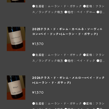
の地質学教授アンリ アジャベール氏に「ここの恵ま
の成長が順調すぎて酸や深み、複雑味に欠け、アル
グドック地方ヴィユヴェラック村～】 フランスワイ
れたテロワールは独特のものを持っていて、素晴ら
●生産者：ムーラン・ド・ガサック ●産地：フラン
コール過多のスッキリ感のないワインが多いのが現
ンの約40%を生産するこの地方は、多彩な土壌と地
しいワインが出来る」と評され、当時シャトー マル
ス╱ラングドック地方 ●格付：ペイ・デロ― ●容
状です。一方、このドメーヌはモンペリエの町から
中海性の温暖な気候の恩恵によって数多くの葡萄品
ゴーの再建に尽力した同大学のエミール ペイノー教
量：750ml ●タイプ：赤 ●インポーター：株式会
内陸に20kmの所にあり、標高500mのガサック渓
種が栽培されています。市場に出回っている殆どの
授に指導を仰いで1978年にマス ド ドーマス ガサッ
社フィネス 葡萄品種はシラー種40%、グルナッシ
谷の影響で寒暖の差が激しく、それが葡萄の酸と糖
ヴァン ド ペイがこの地方で造られますが、葡萄の
2025テラス・ド・ギレム・カベルネ・ソーヴィニ
クを造りました。そのワインはイギリス、フランス
ュ種30%、カリニャン種30%でジュラ紀の石灰質の
分のバランスをとり、各品種に独自の特徴を持たせ
成長が順調すぎて酸や深み、複雑味に欠け、アルコ
ヨン<ペイ・ドック>(ムーラン・ド・ガサック)
のワインジャーナリストが新聞紙上でシャトー ラフ
丘に畑があり、樹齢は約25年で除梗100%、マセラ
るので、シンプルさと複雑味を兼ね添えた飽きるこ
ール過多のスッキリ感のないワインが多いのが現状
ィットやシャトー ラトゥールと比較対照したことで
シオンは26～32℃で10～12日間行ないます。少し
とのないワインを造っています。 1970年に革手袋
¥1,570
です。一方、このドメーヌはモンペリエの町から内
有名になりました。テラス ド ギレムはエメ氏が伝
スパイシーながらも優しいタンニンがワインの味わ
の製造業者であった現当主のエメ ギベール氏がエイ
陸に20kmの所にあり、標高500mのガサック渓谷
統のワイン造りを信念に日常的に飲めるワインとし
いを引き立てています。2010年ヴィンテージが「M
ニナン近郊の農場を購入しました。そこを訪れたボ
●生産者：ムーラン・ド・ガサック ●産地：フラン
の影響で寒暖の差が激しく、それが葡萄の酸と糖分
て醸造しています。 7000以上の小さな区画に殆ど
ONDE SELECTION」のインターナショナルワイン
ルドー大学の地質学教授アンリ アジャベール氏に
ス╱ラングドック地方 ●格付：ペイ・ドック ●容
のバランスをとり、各品種に独自の特徴を持たせる
がクローンではない、オリジナルの古木が植えられ
コンテストでフランスワイン唯一の特別金賞を受賞
「ここの恵まれたテロワールは独特のものを持って
量：750ml ●タイプ：赤 ●インポーター：株式会
ので、シンプルさと複雑味を兼ね添えた飽きること
ていて、ラングドックの太陽の恵みや地中海から来
しました。 【ムーラン・ド・ガサック ～ラングド
いて、素晴らしいワインが出来る」と評され、当時
社フィネス カベルネ ソーヴィニヨン種100%で土壌
のないワインを造っています。 1970年に革手袋の
る沃土などが葡萄に様々な要素を与えています。土
ック地方ヴィユヴェラック村～】 フランスワインの
2024テラス・ド・ギレム・メルロー<ペイ・ドック
シャトー マルゴーの再建に尽力した同大学のエミー
は砂岩石灰質と泥灰土で構成されています。葡萄の
製造業者であった現当主のエメ ギベール氏がエイニ
壌は粘土石灰質を主として、砂質、赤土、塵質、珪
約40%を生産するこの地方は、多彩な土壌と地中海
>(ムーラン・ド・ガサック)
ル ペイノー教授に指導を仰いで1978年にマス ド ド
樹齢は約25年でステンレスタンクで醗酵、熟成させ
ナン近郊の農場を購入しました。そこを訪れたボル
素など、植えられている品種によって様々です。醗
性の温暖な気候の恩恵によって数多くの葡萄品種が
ーマス ガサックを造りました。そのワインはイギリ
ます。カベルネ ソーヴィニヨンのがっちりとした骨
ドー大学の地質学教授アンリ アジャベール氏に「こ
¥1,570
酵、熟成共にステンレスタンクで行われます。 ＊実
栽培されています。市場に出回っている殆どのヴァ
ス、フランスのワインジャーナリストが新聞紙上で
格のある味わいでタンニンもしっかりしており、ス
この恵まれたテロワールは独特のものを持ってい
際の商品と画像が異なる場合(ヴィンテージ等)がご
ン ド ペイがこの地方で造られますが、葡萄の成長
シャトー ラフィットやシャトー ラトゥールと比較
パイシーで飲みごたえのあるワインです。 【ムーラ
て、素晴らしいワインが出来る」と評され、当時シ
●生産者：ムーラン・ド・ガサック ●産地：フラン
ざいます。
が順調すぎて酸や深み、複雑味に欠け、アルコール
対照したことで有名になりました。テラス ド ギレ
ン・ド・ガサック ～ラングドック地方ヴィユヴェ