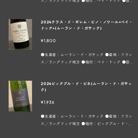
ャトー マルゴーの再建に尽力した同大学のエミール
ス╱ラングドック地方 ●格付：ペイ・ドック ●容
過多のスッキリ感のないワインが多いのが現状で
ムはエメ氏が伝統のワイン造りを信念に日常的に飲
ラック村～】 フランスワインの約40%を生産する
ペイノー教授に指導を仰いで1978年にマス ド ドー
量：750ml ●タイプ：赤 ●インポーター：株式会
す。一方、このドメーヌはモンペリエの町から内陸
めるワインとして醸造しています。 7000以上の小
この地方は、多彩な土壌と地中海性の温暖な気候の
マス ガサックを造りました。そのワインはイギリ
社フィネス メルロー種100%で土壌は砂岩石灰質と
に20kmの所にあり、標高500mのガサック渓谷の
さな区画に殆どがクローンではない、オリジナルの
恩恵によって数多くの葡萄品種が栽培されていま
2024テラス・ド・ギレム・ピノ・ノワール<ペイ・
ス、フランスのワインジャーナリストが新聞紙上で
泥灰土で葡萄の樹齢は25年以上になります。同じく
影響で寒暖の差が激しく、それが葡萄の酸と糖分の
古木が植えられていて、ラングドックの太陽の恵み
す。市場に出回っている殆どのヴァン ド ペイがこ
ドック>(ムーラン・ド・ガサック)
シャトー ラフィットやシャトー ラトゥールと比較
ステンレスタンクで醗酵、熟成させます。濃厚な果
バランスをとり、各品種に独自の特徴を持たせるの
や地中海から来る沃土などが葡萄に様々な要素を与
の地方で造られますが、葡萄の成長が順調すぎて酸
対照したことで有名になりました。テラス ド ギレ
実味でバランスが良く、少しスパイシーながらも丸
で、シンプルさと複雑味を兼ね添えた飽きることの
¥1,800
えています。土壌は粘土石灰質を主として、砂質、
や深み、複雑味に欠け、アルコール過多のスッキリ
ムはエメ氏が伝統のワイン造りを信念に日常的に飲
みがあって深みも感じられるワインです。 【ムーラ
ないワインを造っています。 1970年に革手袋の製
赤土、塵質、珪素など、植えられている品種によっ
感のないワインが多いのが現状です。一方、このド
めるワインとして醸造しています。 7000以上の小
ン・ド・ガサック ～ラングドック地方ヴィユヴェ
造業者であった現当主のエメ ギベール氏がエイニナ
●生産者：ムーラン・ド・ガサック ●産地：フラン
て様々です。醗酵、熟成共にステンレスタンクで行
メーヌはモンペリエの町から内陸に20kmの所にあ
さな区画に殆どがクローンではない、オリジナルの
ラック村～】 フランスワインの約40%を生産する
ン近郊の農場を購入しました。そこを訪れたボルド
ス╱ラングドック地方 ●格付：ペイ・ドック ●容
われます。 ＊実際の商品と画像が異なる場合(ヴィ
り、標高500mのガサック渓谷の影響で寒暖の差が
古木が植えられていて、ラングドックの太陽の恵み
この地方は、多彩な土壌と地中海性の温暖な気候の
ー大学の地質学教授アンリ アジャベール氏に「ここ
量：750ml ●タイプ：赤 ●インポーター：株式会
ンテージ等)がございます。
激しく、それが葡萄の酸と糖分のバランスをとり、
や地中海から来る沃土などが葡萄に様々な要素を与
恩恵によって数多くの葡萄品種が栽培されていま
の恵まれたテロワールは独特のものを持っていて、
社フィネス ピノ ノワール種100％で土壌は粘土、
各品種に独自の特徴を持たせるので、シンプルさと
えています。土壌は粘土石灰質を主として、砂質、
す。市場に出回っている殆どのヴァン ド ペイがこ
2024ピックプル・ド・ピネ(ムーラン・ド・ガサッ
素晴らしいワインが出来る」と評され、当時シャト
石灰質の豊穣な台地。軽やか、豊かな果実味。非常
複雑味を兼ね添えた飽きることのないワインを造っ
赤土、塵質、珪素など、植えられている品種によっ
の地方で造られますが、葡萄の成長が順調すぎて酸
ク)
ー マルゴーの再建に尽力した同大学のエミール ペ
にフレッシュでしなやかなタンニン。バランスの良
ています。 1970年に革手袋の製造業者であった現
て様々です。醗酵、熟成共にステンレスタンクで行
や深み、複雑味に欠け、アルコール過多のスッキリ
イノー教授に指導を仰いで1978年にマス ド ドーマ
いきめ細やかな味わいです。 【ムーラン・ド・ガサ
当主のエメ ギベール氏がエイニナン近郊の農場を購
¥1,936
われます。 ＊実際の商品と画像が異なる場合(ヴィ
感のないワインが多いのが現状です。一方、このド
ス ガサックを造りました。そのワインはイギリス、
ック ～ラングドック地方ヴィユヴェラック村～】
入しました。そこを訪れたボルドー大学の地質学教
ンテージ等)がございます。
メーヌはモンペリエの町から内陸に20kmの所にあ
フランスのワインジャーナリストが新聞紙上でシャ
フランスワインの約40%を生産するこの地方は、多
授アンリ アジャベール氏に「ここの恵まれたテロワ
●生産者：ムーラン・ド・ガサック ●産地：フラン
り、標高500mのガサック渓谷の影響で寒暖の差が
トー ラフィットやシャトー ラトゥールと比較対照
彩な土壌と地中海性の温暖な気候の恩恵によって数
ールは独特のものを持っていて、素晴らしいワイン
ス╱ラングドック地方 ●格付：ピックプル・ド・ピ
激しく、それが葡萄の酸と糖分のバランスをとり、
したことで有名になりました。テラス ド ギレムは
多くの葡萄品種が栽培されています。市場に出回っ
が出来る」と評され、当時シャトー マルゴーの再建
ネ ●容量：750ml ●タイプ：白 ●インポーター：
各品種に独自の特徴を持たせるので、シンプルさと
エメ氏が伝統のワイン造りを信念に日常的に飲める
ている殆どのヴァン ド ペイがこの地方で造られま