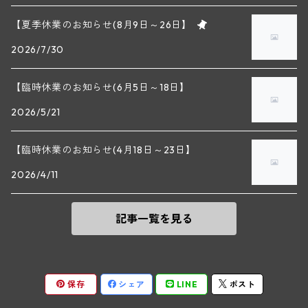
セップ・モーザ―
カンプタール
【夏季休業のお知らせ(8月9日～26日】
アンリ・グージュ(ニュイ・サン・ジョルジュ)
バンジャマン・ルルー(ボーヌ)
2026/7/30
マラート
ヒルシュ
ヴァーグラム
ドニ・モルテ(ジュヴレ・シャンベルタン)
ルフレーヴ(ピュリニー・モンラッシェ)
【臨時休業のお知らせ(6月5日～18日】
シュタット・クレムス
シュロス・ゴベルスブルグ
二グル
ミッテルブルゲンランド
フレデリック・エスモナン(ジュヴレ・シャンベルタン)
エティエンヌ・ソゼ(ピュリニー・モンラッシェ)
2026/5/21
ビルギット・アイヒンガー
レート
モリック
ウィーン
ベルナール・デュガ・ピィ(ジュヴレ・シャンベルタン)
ドミニク・ラフォン(ムルソー)
【臨時休業のお知らせ(4月18日～23日】
ユルチッチ・ゾンホーフ
2026/4/11
ヴェーニンガー
ヴィーニンガー
ズュート・シュタイヤーマルク
ルー・デュモン(ジュヴレ・シャンベルタン)
フォンテーヌ・ガニャール(シャサーニュ・モンラッシェ)
記事一覧を見る
テメント
アンリ・ルブルソー(ジュヴレ・シャンベルタン)
ヴァッハウ
ガニャール・ドラグランジュ(シャサーニュ・モンラッシェ)
ペロ・ミノ(モレ・サン・ドニ)
FXピヒラー
クリスチャン・ベラン・エ・フィス(ムルソー)
保存
シェア
LINE
ポスト
ポンソ(モレ・サン・ドニ)
クノール
ジャック・カリヨン(ピュリニー・モンラッシェ)