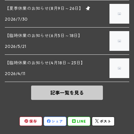
セップ・モーザ―
カンプタール
スタンクでアルコール発酵。トータルで3週間〜1ヶ
【夏季休業のお知らせ(8月9日～26日】
アンリ・グージュ(ニュイ・サン・ジョルジュ)
バンジャマン・ルルー(ボーヌ)
月の長いキュヴェゾンをとる。 1級畑のワインはお
2026/7/30
マラート
おむね30%の新樽を用い18ヶ月間の熟成。マロラク
ヒルシュ
ヴァーグラム
ドニ・モルテ(ジュヴレ・シャンベルタン)
ルフレーヴ(ピュリニー・モンラッシェ)
ティック発酵終了後と瓶詰め直前の２回澱引き。清
澄なし、無ろ過で瓶詰めだ。 ドメーヌの隠し球に村
【臨時休業のお知らせ(6月5日～18日】
シュタット・クレムス
シュロス・ゴベルスブルグ
二グル
ミッテルブルゲンランド
名ニュイ・サン・ジョルジュの白ワインがある。 ア
フレデリック・エスモナン(ジュヴレ・シャンベルタン)
エティエンヌ・ソゼ(ピュリニー・モンラッシェ)
2026/5/21
ンリ・グージュの畑で発見された、ピノ・ノワール
ビルギット・アイヒンガー
レート
の突然変異からなる白ブドウ、通称、ピノ・グージ
モリック
ウィーン
ベルナール・デュガ・ピィ(ジュヴレ・シャンベルタン)
ドミニク・ラフォン(ムルソー)
【臨時休業のお知らせ(4月18日～23日】
ュから造られ、いかにもニュイの白らしい、リッチ
なテイストが持ち味である。 ロベール・シュヴィヨ
ユルチッチ・ゾンホーフ
2026/4/11
ヴェーニンガー
ヴィーニンガー
ズュート・シュタイヤーマルク
ルー・デュモン(ジュヴレ・シャンベルタン)
ンの赤ワインはいずれもその高い樹齢がもたらす濃
フォンテーヌ・ガニャール(シャサーニュ・モンラッシェ)
密感や緻密さが特徴で、長期熟成のポテンシャルが
高い。 特級をもたないニュイのスペシャリストのた
記事一覧を見る
テメント
アンリ・ルブルソー(ジュヴレ・シャンベルタン)
ヴァッハウ
ガニャール・ドラグランジュ(シャサーニュ・モンラッシェ)
め、これまではさほど顧みられることはなかった
が、ここ数年の間に人気は鰻上りとなっている。カ
ペロ・ミノ(モレ・サン・ドニ)
FXピヒラー
クリスチャン・ベラン・エ・フィス(ムルソー)
ルト的な存在になる日も近そうだ。 参照：輸入元ラ
ック・コーポレーション｢生産者情報｣より ＊実際の
保存
シェア
LINE
ポスト
商品と画像が異なる場合(ヴィンテージ等)がござい
ポンソ(モレ・サン・ドニ)
クノール
ジャック・カリヨン(ピュリニー・モンラッシェ)