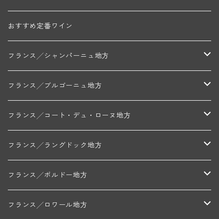
1/3。Champs d'Argent、Croix blanche、Petit C
haliotの３つの区画より。リリース直後は紫色を帯
びた色調。香りはフルーティーで、タンニン控えめ
おすすめ定番ワイン
の味わい。 【ロベール・シュヴィヨン ～ブルゴー
ニュ地方ニュイ・サン・ジョルジュ村～】 古木がワ
フランス╱シャンパーニュ地方
インに緻密さを与えるニュイ・サン・ジョルジュの
スペシャリスト ニュイ・サン・ジョルジュのお手本
とも呼ぶべきドメーヌが、このロベール・シュヴィ
モンターニュ・ド・ランス
フランス╱ブルゴーニュ地方
ヨン。 レ・サン・ジョルジュ、ヴォークラン、レ・
カイユ、ロンシエール、ペリエール、プリュリエ、
トリシェ・ディディエ
コート・デ・ブラン
シャブリ地区
フランス╱コート・デュ・ローヌ地方
シェニョ、ブースロと、ニュイの南側と北側のそれ
ぞれに素晴らしい1級クリマを有している。 ロベー
ルが父モーリスの下で働き始めた頃、ドメーヌの規
ミッシェル・ジュネ
プティ・ポンティニィ(シャブリ)
コート・ド・ニュイ地区
北部地区
フランス╱ラングドック地方
模はわずか3haに過ぎず、それが今では13haまで広
がった。 樹齢はいずれも高く、平均して50〜75
アラン・マティアス(トネロワ)
クロード・デュガ(ジュヴレ・シャンベルタン)
ジャン・ルイ・シャーヴ(エルミタージュ)
コート・ド・ボーヌ地区
南部地区
コトー・デュ・ラングドック地区
フランス╱ボルドー地方
年。ヴォークランには樹齢100年にもなる古木が植
わる。 この高い樹齢が自然に収量を抑え、ブドウの
凝縮度に貢献しているのだ。 2000年に引退したロ
セラファン・ペール・エ・フィス(ジュヴレ・シャンベルタン)
ジャン・ルイ・シャーヴ・セレクション(エルミタージュ)
フランソワーズ・ジャニアール(ペルナン・ヴェルジュレス)
ル・ヴュー・ドンジョン(シャトーヌフ・デュ・パプ)
ド・ロルチュ(ヴァルフローネ)
コート・シャロネーズ地区
ヴァン・ド・ペイ・ド・レロー
アントル・ドゥー・メール地区
フランス╱ロワール地方
ベールに代わって、今日、会社組織となったドメー