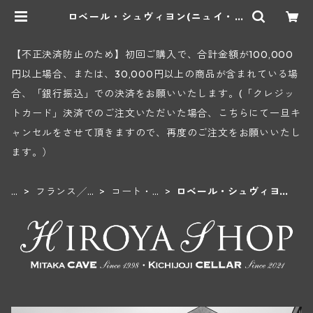
ロベール・シュヴィヨン(ニュイ・サ
ン・ジョルジュ) | ヒロヤショップ
地下ワインセラー
【不正決済防止のため】初回ご購入で、合計金額が100,000
円以上場合、または、30,000円以上の商品が含まれている場
合、「銀行振込」での決済をお願いいたします。(「クレジッ
トカード」決済でのご注文いただいた場合、こちらにて一旦キ
ャンセルをさせて頂きますので、再度のご注文をお願いいたし
ます。）
H
フランス╱
コート・
ロベール・シュヴィヨン
O
ブルゴーニ
ド・ニュ
(ニュイ・サン・ジョルジ
M
ュ地方
イ地区
ュ)
E