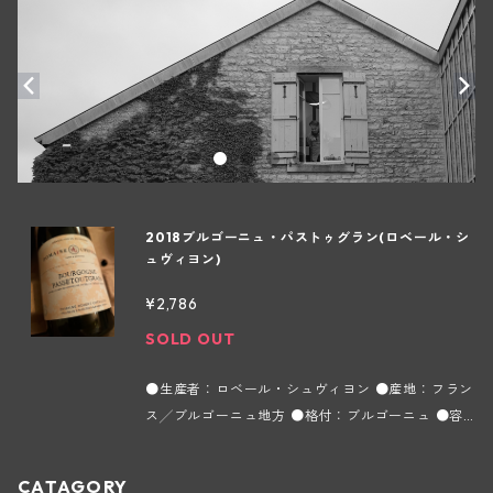
2018ブルゴーニュ・パストゥグラン(ロベール・シ
ュヴィヨン)
¥2,786
SOLD OUT
●生産者：ロベール・シュヴィヨン ●産地：フラン
ス╱ブルゴーニュ地方 ●格付：ブルゴーニュ ●容
量：750ml ●タイプ：赤 ●インポーター：ラッ
ク・コーポレーション ガメイ2/3、ピノ・ノワール
CATAGORY