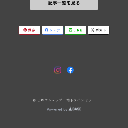
記事一覧を見る
テメント
アンリ・ルブルソー(ジュヴレ・シャンベルタン)
ヴァッハウ
ガニャール・ドラグランジュ(シャサーニュ・モンラッシェ)
ペロ・ミノ(モレ・サン・ドニ)
FXピヒラー
クリスチャン・ベラン・エ・フィス(ムルソー)
保存
シェア
LINE
ポスト
ポンソ(モレ・サン・ドニ)
クノール
ジャック・カリヨン(ピュリニー・モンラッシェ)
ユベール・リニエ(モレ・サン・ドニ)
プラガ―
フランソワ・カリヨン(ピュリニー・モンラッシェ)
ルイ・レミー(モレ・サン・ドニ)
ヒルツベルガ―
トロ・ボー(ショレ・レ・ボーヌ)
L&Aリニエ(モレ・サン・ドニ)
ギルベール・ジレ(サヴィニ・レ・ボーヌ)
© ヒロヤショップ 地下ワインセラー
ヴァンサン・ジャニアール(モレ・サン・ドニ)
ピエール・ギユモ(サヴィニー・レ・ボーヌ)
Powered by
エルヴェ・ルーミエ(シャンボール・ミュジニー)