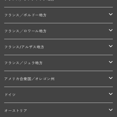
アラン・マティアス(トネロワ)
クロード・デュガ(ジュヴレ・シャンベルタン)
ジャン・ルイ・シャーヴ(エルミタージュ)
コート・ド・ボーヌ地区
南部地区
コトー・デュ・ラングドック地区
フランス╱ボルドー地方
セラファン・ペール・エ・フィス(ジュヴレ・シャンベルタン)
ジャン・ルイ・シャーヴ・セレクション(エルミタージュ)
フランソワーズ・ジャニアール(ペルナン・ヴェルジュレス)
ル・ヴュー・ドンジョン(シャトーヌフ・デュ・パプ)
ド・ロルチュ(ヴァルフローネ)
コート・シャロネーズ地区
ヴァン・ド・ペイ・ド・レロー
アントル・ドゥー・メール地区
フランス╱ロワール地方
ルシアン・ボワイヨ(ジュヴレ・シャンベルタン)
マルキ・ダンジェルヴィル(ヴォルネー)
シャトー・ライヤ(シャトーヌフ・デュ・パプ)
ロワイエ(コート・デュ・クーショワ)
ムーラン・ド・ガサック
シャトー・レストリーユ
マコネ地区
メドック地区
ペイ・ナンテ地区
フランス/アルザス地方
トラペ・ペール・エ・フィス(ジュヴレ・シャンベルタン)
ジャン・マリー・ブズロー(ムルソー)
シャトー・デ・トゥール(シャトーヌフ・デュ・パプ)
A&Pド・ヴィレーヌ(ブーズロン)
マンシア・ポンセ(シャントレ)
シャトー・ル・タンプル
デ・オー・ペミオン(ムスカデ)
ボージョレ地区
サントル・ニヴェルネ地区
ロリー・ガスマン
フランス／ジュラ地方
ジョルジュ・ルーミエ(シャンボール・ミュジニー)
シャトー・ド・ラ・ヴェル╱ベルトラン・ダルヴィオ(ムルソー)
デ・ザムリエ(ヴァッケラス)
ルイ・ジャド(ジヴリ―)
フランク・ジュイヤール(ジュリエナ)
ディディエ・ダグノー(プイィ・フュメ)
トゥーレーヌ地区
アルボワ
アメリカ合衆国／オレゴン州
ブリューノ・デゾネイ・ビセイ(フラジェ・エシェゾー)
モンテリー・デュエレ・ポルシュレ(モンテリー)
ギイ・ブルトン(モルゴン)
レジス・ミネ(プイィ・フュメ)
ド・ラ・ノブレ(シノン)
ペリカン
ウィラメット・ヴァレー
ドイツ
エマニュエル・ルジェ(フラジェ・エシェゾー)
マリウス・ドゥラルシュ(ペルナン・ヴェルジュレス)
ド・ヴェルニュス(レニエ)
アンドレ・ヴァタン(サンセール)
ニコラ・ジェイ
ラインガウ
オーストリア