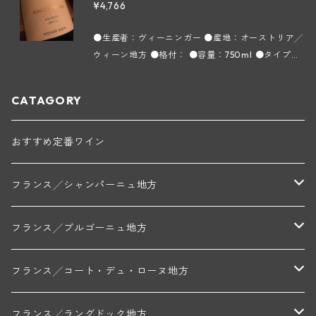
¥4,766
●生産者：ヴィーニンガー ●産地：オーストリア╱
ウィーン地方 ●格付： ●容量：750ml ●タイプ：
赤 ●インポーター：ヘレンベルガーホーフ ＊実際
の商品と画像が異なる場合(ヴィンテージ等)がござ
CATAGORY
います。
おすすめ定番ワイン
フランス╱シャンパーニュ地方
モンターニュ・ド・ランス
フランス╱ブルゴーニュ地方
トリシェ・ディディエ
コート・デ・ブラン
シャブリ地区
フランス╱コート・デュ・ローヌ地方
ミッシェル・ジュネ
プティ・ポンティニィ(シャブリ)
コート・ド・ニュイ地区
北部地区
フランス╱ラングドック地方