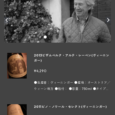
2013ビザムベルク・アルテ・レーベン(ヴィーニン
ガー)
¥4,290
●生産者：ヴィーニンガー ●産地：オーストリア╱
ウィーン地方 ●格付： ●容量：750ml ●タイプ：
白 ●インポーター：ヘレンベルガーホーフ ＊実際
の商品と画像が異なる場合(ヴィンテージ等)がござ
2011ピノ・ノワール・セレクト(ヴィーニンガー)
います。