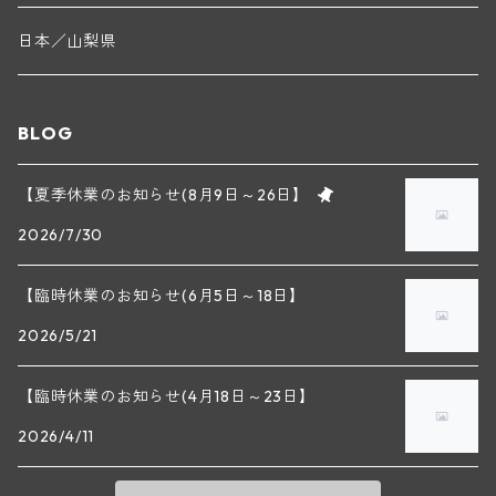
ニコラ・ルジェ(フラジェ・エシェゾー)
ドニ・ペール・エ・フィス(ペルナン・ヴェルジュレス)
ゲオルグ・ブロイヤー
フランケン
テルメンレギオン
日本／山梨県
メオ・カミュゼ(ヴォーヌ・ロマネ)
コント・ラフォン(ムルソー)
ルドルフ・フォルスト
ヨハネスホフ・ライニッシュ
クレムスタール
BLOG
メオ・カミュゼ・フレール・エ・スール(ヴォーヌ・ロマネ)
フランソワ・ミクルスキ(ムルソー)
セップ・モーザ―
カンプタール
【夏季休業のお知らせ(8月9日～26日】
アンリ・グージュ(ニュイ・サン・ジョルジュ)
バンジャマン・ルルー(ボーヌ)
2026/7/30
マラート
ヒルシュ
ヴァーグラム
ドニ・モルテ(ジュヴレ・シャンベルタン)
ルフレーヴ(ピュリニー・モンラッシェ)
【臨時休業のお知らせ(6月5日～18日】
シュタット・クレムス
シュロス・ゴベルスブルグ
二グル
ミッテルブルゲンランド
フレデリック・エスモナン(ジュヴレ・シャンベルタン)
エティエンヌ・ソゼ(ピュリニー・モンラッシェ)
2026/5/21
ビルギット・アイヒンガー
レート
モリック
ウィーン
ベルナール・デュガ・ピィ(ジュヴレ・シャンベルタン)
ドミニク・ラフォン(ムルソー)
【臨時休業のお知らせ(4月18日～23日】
ユルチッチ・ゾンホーフ
2026/4/11
ヴェーニンガー
ヴィーニンガー
ズュート・シュタイヤーマルク
ルー・デュモン(ジュヴレ・シャンベルタン)
フォンテーヌ・ガニャール(シャサーニュ・モンラッシェ)