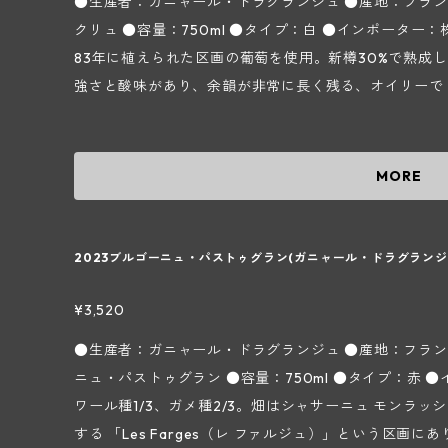
●生産者：ガニャール・ドラグランジュ ●産地：フラン
クリュ ●容量：750ml ●タイプ：白 ●インポーター：株式会社フィネス シ
83年に植えられた区画の葡萄を使用。新樽30%で熟成
強さと酸味があり、余韻が非常に長く残る、オイリーで
管理して熟成させれば10年後でもきっちり酸が残りつ
変化していきます。 【ガニャール・ドラグランジュ ～ブルゴーニュ地方シャサーニュ・モンラ
ッシェ村～】 ドメーヌ フォンテーヌ ガニャールの当主
MORE
故ジャック ガニャール氏が当主として運営していましたが
界され、現在はリシャール氏と、ドメーヌ ブラン ガニ
ジャン マルク ブラン氏の助力の下、ジャック氏の奥様
2023ブルゴーニュ・パストゥグラン(ガニャール・ドラグランジ
ィンテージの醸造においては、特にジャン マルク氏の息
って行っており、ジャック氏は醸造に携わっていないので
¥3,520
ストヴィンテージと言えるでしょう。 1960年からワイ
●生産者：ガニャール・ドラグランジュ ●産地：フラン
aと非常に小さいですが、その多くは樹齢50年以上の
ニュ・パストゥグラン ●容量：750ml ●タイプ：赤 ●イ
ガニャール、ブラン ガニャールの2つのドメーヌに譲
ワール種1/3、ガメ種2/3。畑はシャサーニュ モンラ
する予定のようです。手摘み収穫後に白は低温浸漬してア
する 「Les Farges（レ ファルジュ）」という区画