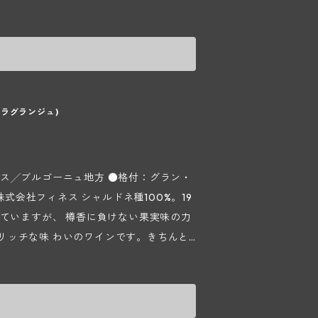
、樫樽で16～18ヵ月間熟成させます。ド
スタンクでアルコール醗酵をさせた後、ガ
ィルターを掛けていますが、ガニャール ド
させます。畑の区画、品種の割合等違いは
よりタニックな仕上がりになっていま
ランよりも色調が濃く、チャーミングなが
ります。 【ガニャール・ド
てベト病のリスクが増えてきたが中旬にた
ッシェ村～】 ドメーヌ フォンテーヌ ガ
降っていたので夏の間の水不足の心配も
故ジャック ガニャール氏が当主として運
ラグランジュ)
収穫を開始しそのあとに赤を収穫したが、
で他界され、現在はリシャール氏と、ドメー
た。白はエネルギッシュで非常に魅力的
ジャン マルク ブラン氏の助力の下、ジ
果実味、酸味も残っていて感動的な仕上
ヴィンテージの醸造においては、特にジャ
ス╱ブルゴーニュ地方 ●格付：グラン・
なって行っており、ジャック氏は醸造に携
ャルドネ種100%。19
。
ストヴィンテージと言えるでしょう。 19
していますが、 樽香に負けない果実味の力
haと非常に小さいですが、その多くは樹
リッチな味 わいのワインです。きちんと
 ガニャール、ブラン ガニャールの2つの
つもキャラメルやトリュフのような香味に
渡する予定のようです。手摘み収穫後に
醸造。赤は除梗後に2～3週間かけてアルコ
リシャール フォンテーヌ氏の義父である
メーヌ フォンテーヌ ガニャールのワイン
、惜しくも2009年7月に享年80歳で他