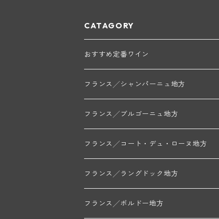
CATAGORY
おすすめ定番ワイン
フランス╱シャンパーニュ地方
モンターニュ・ド・ランス
フランス╱ブルゴーニュ地方
トリシェ・ディディエ
コート・デ・ブラン
シャブリ地区
フランス╱コート・デュ・ローヌ地方
ミッシェル・ジュネ
プティ・ポンティニィ(シャブリ)
コート・ド・ニュイ地区
北部地区
フランス╱ラングドック地方
アラン・マティアス(トネロワ)
クロード・デュガ(ジュヴレ・シャンベルタン)
ジャン・ルイ・シャーヴ(エルミタージュ)
コート・ド・ボーヌ地区
南部地区
コトー・デュ・ラングドック地区
フランス╱ボルドー地方