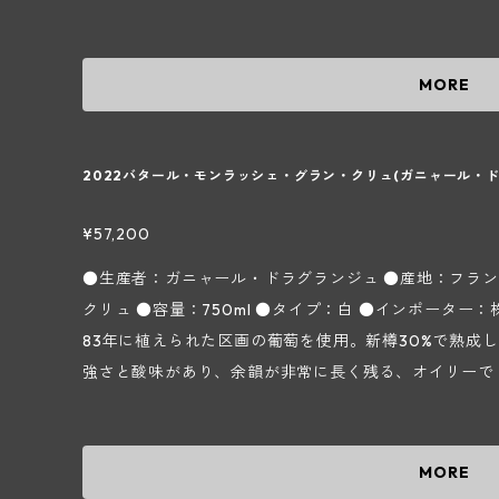
造。赤は除梗後に2～3週間かけてアルコール醗酵をさせ
ました。親族のフォンテーヌ ガニャール家のステンレ
メーヌ フォンテーヌ ガニャールのワインは瓶詰前にフ
ニャール ドラグランジェ家のカーヴで旧樽のみで熟成
ラグランジュのワインはフィルターを掛けていないので
ありますが、フォンテーヌ ガニャール家のパストゥグ
MORE
す。 ～ドメーヌによる2023ヴィンテージに対するコメント～ 2023年4月は冷涼で霜の心配があ
らもしっかりとした果実味と酸味、塩味を感じられて飲みごたえがあ
ったが幸い杞憂で済んだ。5月初旬には湿度が高くなっ
ラグランジュ ～ブルゴーニュ地方シャサーニュ・モンラ
くさんの風が吹いてその心配も無くなった。適度に雨は
ニャールの当主リシャール フォンテーヌ氏の義父である
2022バタール・モンラッシェ・グラン・クリュ(ガニャール・ド
なく、葡萄は順調に成熟していった。白は9月始めから
営していましたが、惜しくも2009年7月に享年80歳
収穫時は非常に暑くてコンディションとしては難しかっ
ヌ ブラン ガニャールの当主で同じく義理の息子にあたる
¥57,200
な味わい、赤はタンニンが滑らかで果肉を齧ったような
ャック氏の奥様がドメーヌを引き継ぎました。2009年
●生産者：ガニャール・ドラグランジュ ●産地：フラン
がりでとても満足のできる出来になっている。 参照：輸入元フィネス｢生産者資料｣より ＊実際の
ン マルク氏の息子であるマルク アントネー氏が中心と
クリュ ●容量：750ml ●タイプ：白 ●インポーター：株式会社フィネス シ
商品と画像が異なる場合(ヴィンテージ等)がございます
わっていないので2008年物がジャック氏の造った真のラ
83年に植えられた区画の葡萄を使用。新樽30%で熟成
60年からワイン造りをしていた故ジャック氏の畑は約2
強さと酸味があり、余韻が非常に長く残る、オイリーで
齢50年以上の古木です。しかし、畑は年々フォンテーヌ
管理して熟成させれば10年後でもきっちり酸が残りつ
ドメーヌに譲渡されていっており、近い将来、すべて譲
変化していきます。 【ガニャール・ドラグランジュ ～ブルゴーニュ地方シャサーニュ・モンラ
白は低温浸漬してアロマを出し、樫樽で16～18ヵ月間
ッシェ村～】 ドメーヌ フォンテーヌ ガニャールの当主
MORE
ール醗酵をさせ、樫樽で16～18ヵ月間熟成させます。ド
故ジャック ガニャール氏が当主として運営していましたが