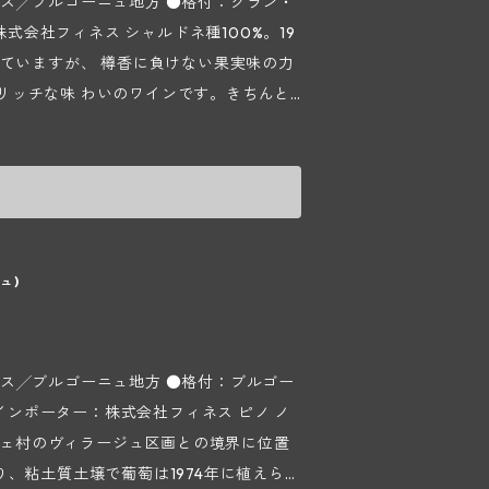
ス╱ブルゴーニュ地方 ●格付：グラン・
ャルドネ種100%。19
していますが、 樽香に負けない果実味の力
リッチな味 わいのワインです。きちんと
つもキャラメルやトリュフのような香味に
リシャール フォンテーヌ氏の義父である
、惜しくも2009年7月に享年80歳で他
ャールの当主で同じく義理の息子にあたる
がドメーヌを引き継ぎました。2009年ヴ
ュ)
子であるマルク アントネー氏が中心とな
2008年物がジャック氏の造った真のラ
ン造りをしていた故ジャック氏の畑は約2h
ス╱ブルゴーニュ地方 ●格付：ブルゴー
古木です。しかし、畑は年々フォンテーヌ
ンポーター：株式会社フィネス ピノ ノ
渡されていっており、近い将来、すべて譲渡
ッシェ村のヴィラージュ区画との境界に位置
ロマを出し、樫樽で16～18ヵ月間醸
にあり、粘土質土壌で葡萄は1974年に植えられ