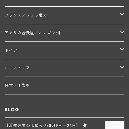
トラペ・ペール・エ・フィス(ジュヴレ・シャンベルタン)
ジャン・マリー・ブズロー(ムルソー)
シャトー・デ・トゥール(シャトーヌフ・デュ・パプ)
A&Pド・ヴィレーヌ(ブーズロン)
マンシア・ポンセ(シャントレ)
シャトー・ル・タンプル
デ・オー・ペミオン(ムスカデ)
ボージョレ地区
サントル・ニヴェルネ地区
ロリー・ガスマン
フランス／ジュラ地方
ジョルジュ・ルーミエ(シャンボール・ミュジニー)
シャトー・ド・ラ・ヴェル╱ベルトラン・ダルヴィオ(ムルソー)
デ・ザムリエ(ヴァッケラス)
ルイ・ジャド(ジヴリ―)
フランク・ジュイヤール(ジュリエナ)
ディディエ・ダグノー(プイィ・フュメ)
トゥーレーヌ地区
アルボワ
アメリカ合衆国／オレゴン州
ブリューノ・デゾネイ・ビセイ(フラジェ・エシェゾー)
モンテリー・デュエレ・ポルシュレ(モンテリー)
ギイ・ブルトン(モルゴン)
レジス・ミネ(プイィ・フュメ)
ド・ラ・ノブレ(シノン)
ペリカン
ウィラメット・ヴァレー
ドイツ
エマニュエル・ルジェ(フラジェ・エシェゾー)
マリウス・ドゥラルシュ(ペルナン・ヴェルジュレス)
ド・ヴェルニュス(レニエ)
アンドレ・ヴァタン(サンセール)
ニコラ・ジェイ
ラインガウ
オーストリア
ニコラ・ルジェ(フラジェ・エシェゾー)
ドニ・ペール・エ・フィス(ペルナン・ヴェルジュレス)
ゲオルグ・ブロイヤー
フランケン
テルメンレギオン
日本／山梨県
メオ・カミュゼ(ヴォーヌ・ロマネ)
コント・ラフォン(ムルソー)
ルドルフ・フォルスト
ヨハネスホフ・ライニッシュ
クレムスタール
BLOG
メオ・カミュゼ・フレール・エ・スール(ヴォーヌ・ロマネ)
フランソワ・ミクルスキ(ムルソー)
セップ・モーザ―
カンプタール
【夏季休業のお知らせ(8月9日～26日】
アンリ・グージュ(ニュイ・サン・ジョルジュ)
バンジャマン・ルルー(ボーヌ)