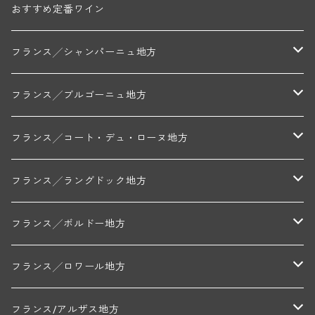
おすすめ定番ワイン
フランス╱シャンパーニュ地方
モンターニュ・ド・ランス
フランス╱ブルゴーニュ地方
トリシェ・ディディエ
コート・デ・ブラン
シャブリ地区
フランス╱コート・デュ・ローヌ地方
ミッシェル・ジュネ
プティ・ポンティニィ(シャブリ)
コート・ド・ニュイ地区
北部地区
フランス╱ラングドック地方
アラン・マティアス(トネロワ)
クロード・デュガ(ジュヴレ・シャンベルタン)
ジャン・ルイ・シャーヴ(エルミタージュ)
コート・ド・ボーヌ地区
南部地区
コトー・デュ・ラングドック地区
フランス╱ボルドー地方
セラファン・ペール・エ・フィス(ジュヴレ・シャンベルタン)
ジャン・ルイ・シャーヴ・セレクション(エルミタージュ)
フランソワーズ・ジャニアール(ペルナン・ヴェルジュレス)
ル・ヴュー・ドンジョン(シャトーヌフ・デュ・パプ)
ド・ロルチュ(ヴァルフローネ)
コート・シャロネーズ地区
ヴァン・ド・ペイ・ド・レロー
アントル・ドゥー・メール地区
フランス╱ロワール地方
ルシアン・ボワイヨ(ジュヴレ・シャンベルタン)
マルキ・ダンジェルヴィル(ヴォルネー)
シャトー・ライヤ(シャトーヌフ・デュ・パプ)
ロワイエ(コート・デュ・クーショワ)
ムーラン・ド・ガサック
シャトー・レストリーユ
マコネ地区
メドック地区
ペイ・ナンテ地区
フランス/アルザス地方