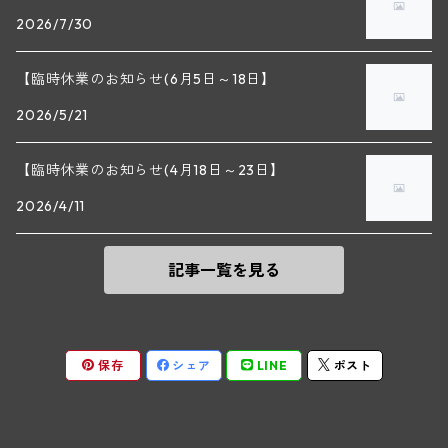
2026/7/30
マラート
ヒルシュ
ヴァーグラム
ドニ・モルテ(ジュヴレ・シャンベルタン)
ルフレーヴ(ピュリニー・モンラッシェ)
【臨時休業のお知らせ(6月5日～18日】
シュタット・クレムス
シュロス・ゴベルスブルグ
二グル
ミッテルブルゲンランド
フレデリック・エスモナン(ジュヴレ・シャンベルタン)
エティエンヌ・ソゼ(ピュリニー・モンラッシェ)
2026/5/21
ビルギット・アイヒンガー
レート
モリック
ウィーン
ベルナール・デュガ・ピィ(ジュヴレ・シャンベルタン)
ドミニク・ラフォン(ムルソー)
【臨時休業のお知らせ(4月18日～23日】
ユルチッチ・ゾンホーフ
2026/4/11
ヴェーニンガー
ヴィーニンガー
ズュート・シュタイヤーマルク
ルー・デュモン(ジュヴレ・シャンベルタン)
フォンテーヌ・ガニャール(シャサーニュ・モンラッシェ)
記事一覧を見る
テメント
アンリ・ルブルソー(ジュヴレ・シャンベルタン)
ヴァッハウ
ガニャール・ドラグランジュ(シャサーニュ・モンラッシェ)
ペロ・ミノ(モレ・サン・ドニ)
FXピヒラー
クリスチャン・ベラン・エ・フィス(ムルソー)
保存
シェア
LINE
ポスト
ポンソ(モレ・サン・ドニ)
クノール
ジャック・カリヨン(ピュリニー・モンラッシェ)
ユベール・リニエ(モレ・サン・ドニ)
プラガ―
フランソワ・カリヨン(ピュリニー・モンラッシェ)