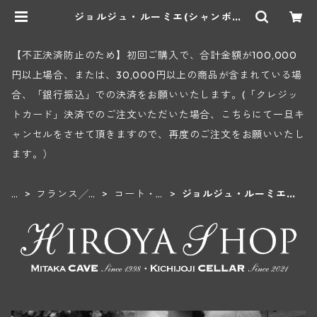
ジョルジュ・ルーミエ(シャンボー
ル・ミュジニー) | ヒロヤショップ
地下ワインセラー
【不正決済防止のため】初回ご購入で、合計金額が100,000
円以上場合、または、30,000円以上の商品が含まれている場
合、「銀行振込」での決済をお願いいたします。(「クレジッ
トカード」決済でのご注文いただいた場合、こちらにて一旦キ
ャンセルをさせて頂きますので、再度のご注文をお願いいたし
ます。）
H
フランス╱ブ
コート・
ジョルジュ・ルーミエ
O
ルゴーニュ地
ド・ニュイ
(シャンボール・ミュジ
M
方
地区
ニー)
E