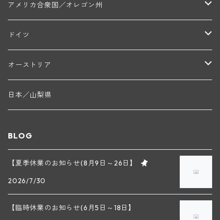
フランク・ジュイヤール(ジュリエナ)
ディディエ・ダグノー(プイィ・フュメ)
トゥーレーヌ地区
アルボワ
アメリカ合衆国／オレゴン州
か良いワインは出来ないという信念に基づいて収穫
は手摘みで行ない、自重で下部の葡萄が潰れてしま
ブリューノ・デゾネイ・ビセイ(フラジェ・エシェゾー)
モンテリー・デュエレ・ポルシュレ(モンテリー)
う"hotte à vendange（収穫した葡萄を回収する背
ギイ・ブルトン(モルゴン)
レジス・ミネ(プイィ・フュメ)
ド・ラ・ノブレ(シノン)
ペリカン
ウィラメット・ヴァレー
ドイツ
負いカゴ）"は使わずに底の浅いプラスチックケー
エマニュエル・ルジェ(フラジェ・エシェゾー)
スを使用して葡萄果汁と空気との接触を最小限にと
マリウス・ドゥラルシュ(ペルナン・ヴェルジュレス)
ド・ヴェルニュス(レニエ)
アンドレ・ヴァタン(サンセール)
ニコラ・ジェイ
ラインガウ
どめ、可能な限り状態の良い葡萄を圧搾できるよう
オーストリア
に心掛けています。醸造はテロワールの同じ区画ご
ニコラ・ルジェ(フラジェ・エシェゾー)
ドニ・ペール・エ・フィス(ペルナン・ヴェルジュレス)
とに約30ものキュヴェに分けて行い、ブラン ド ブ
ゲオルグ・ブロイヤー
フランケン
テルメンレギオン
日本／山梨県
ランの繊細さと軽やかさを表現できるように"クオ
メオ・カミュゼ(ヴォーヌ・ロマネ)
コント・ラフォン(ムルソー)
リティ" "リスペクト" "伝統"を常に念頭に置いて
ルドルフ・フォルスト
ヨハネスホフ・ライニッシュ
誠実なシャンパン造りを行っています。 ＊実際の商
クレムスタール
BLOG
品と画像が異なる場合(ヴィンテージ等)がございま
メオ・カミュゼ・フレール・エ・スール(ヴォーヌ・ロマネ)
フランソワ・ミクルスキ(ムルソー)
す。
セップ・モーザ―
カンプタール
【夏季休業のお知らせ(8月9日～26日】
アンリ・グージュ(ニュイ・サン・ジョルジュ)
バンジャマン・ルルー(ボーヌ)
2026/7/30
マラート
ヒルシュ
ヴァーグラム
ドニ・モルテ(ジュヴレ・シャンベルタン)
ルフレーヴ(ピュリニー・モンラッシェ)
【臨時休業のお知らせ(6月5日～18日】
シュタット・クレムス
シュロス・ゴベルスブルグ
二グル
ミッテルブルゲンランド
フレデリック・エスモナン(ジュヴレ・シャンベルタン)