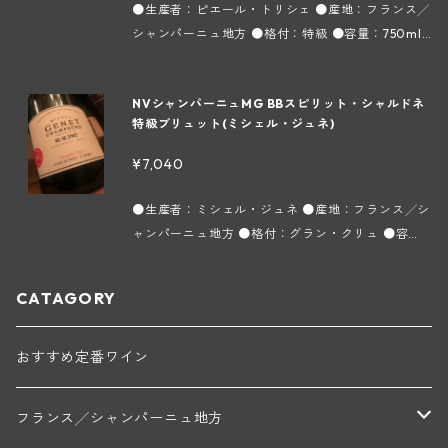
所有し、葡萄の樹齢は平均35年になります。畑は約
25年。白い花やライチのような華やかなアロマ、ム
●生産者：ピエール・トリシェ ●産地：フランス╱
30ものキュヴェに分けて行い、ブラン ド ブランの
ラン地区。約500haある葡萄畑のうちの99％がシ
40ほどの小さな区画に分散しており、そのほとん
ースは力強くピノ ムニエの甘さとピノ ノワールの
シャンパーニュ地方 ●格付：特級 ●容量：750ml
繊細さと軽やかさを表現できるように"クオリテ
ャルドネになります。この地区には6つのグラン ク
どがシャルドネになりますが僅かに黒葡萄品種も植
酸味、シャルドネのフレッシュさのハーモニーが素
●タイプ：スパークリング白 ●インポーター：株式
ィ" "リスペクト" "伝統"を常に念頭に置いて誠実
リュが存在しますが、当メゾンはその6つのうちの1
えられています。栽培には自然環境を尊重したリュ
晴らしいシャンパンです。以前まで「トリシェ ディ
会社フィネス ピノ・ノワール100％。特級に格付け
なシャンパン造りを行っています。 ＊実際の商品と
つにあたるChouilly（シュイィ）村に所在します。1
ット レゾネを採用。良い葡萄からしか良いワインは
ディエの シャンパーニュ ブリュット ブラン レゼル
NVシャンパーニュMG BBスピリット・シャルドネ
られているVerzy（ヴェルジィ）村にある 「Les M
画像が異なる場合(ヴィンテージ等)がございます。
800年代から葡萄栽培をしており、以前はネゴシア
出来ないという信念に基づいて収穫は手摘みで行な
ヴ 1級」として販売していましたが、今は当主ピエ
特級ブリュット(ミシェル・ジュネ)
ontants（レ モンタン）」という丘の上に位置する
ンに葡萄を売っていましたが、1965年からミッシェ
い、自重で下部の葡萄が潰れてしまう"hotte à ven
ール トリシェ氏の名前を冠したラベルになっていま
日照の良い太陽に恵まれた区画。その樹齢45年以上
ル ジュネ氏が本格的に自社瓶詰を始め、現在はその
¥7,040
dange（収穫した葡萄を回収する背負いカゴ）"は
す。 ■ドサージュ：7.8g╱ℓ 【トリシェ・ディデ
のピノ ノワールのみを使用する単一品種＆単一区画
子供たちであるヴァンサン＆アントワンヌ兄弟が醸
使わずに底の浅いプラスチックケースを使用して葡
ィエ ～シャンパーニュ～】 標高300mほどのMon
で造られるアイテム。蜂蜜のアロマ、凝縮感のある
造と畑を分担してメゾンを運営しています。 所有畑
●生産者：ミシェル・ジュネ ●産地：フランス╱シ
萄果汁と空気との接触を最小限にとどめ、可能な限
tagne de Reims（モンターニュ ド ランス）と呼ば
味 わいながらも繊細なムースとピノ ノワールらし
はChouilly（シュイィ）を中心に石灰質土壌の畑を
ャンパーニュ地方 ●格付：グラン・クリュ ●容
り状態の良い葡萄を圧搾できるように心掛けていま
れる小高い丘。その北側の麓にある、プルミエ クリ
い酸味が重さを感じさせずふっくらとした味わいに
約9ha所有し、葡萄の樹齢は平均35年になります。
量：750ml ●タイプ：スパークリング白 ●インポ
す。醸造はテロワールの同じ区画ごとに約30ものキ
ュに格付けされているTrois Puits（トロワ ピュ
なっています。 ■ドサージュ：7.8g╱ℓ 【トリシ
畑は約40ほどの小さな区画に分散しており、その
ーター：株式会社フィネス シャルドネ100％。特級
ュヴェに分けて行い、ブラン ド ブランの繊細さと
イ）村で4世代に渡って家族経営の葡萄栽培農家で
CATAGORY
ェ・ディディエ ～シャンパーニュ～】 標高300m
ほとんどがシャルドネになりますが僅かに黒葡萄品
に格付けされている「Chouilly（シュイィ）」と
軽やかさを表現できるように"クオリティ" "リスペ
したが、1970年からは自社瓶詰でシャンパンを造り
ほどのMontagne de Reims（モンターニュ ド ラ
種も植えられています。栽培には自然環境を尊重し
「Cramant（クラマン）」にある区画のシャルドネ
クト" "伝統"を常に念頭に置いて誠実なシャンパン
始めました。 1940年代に現当主ピエール氏の祖父
ンス）と呼ばれる小高い丘。その北側の麓にある、
たリュット レゾネを採用。良い葡萄からしか良いワ
を使用。キュヴェ名どおり、このメゾンのシャンパ
おすすめ定番ワイン
造りを行っています。 ＊実際の商品と画像が異なる
が葡萄を植え始め、現在はプルミエ クリュを中心に
プルミエ クリュに格付けされているTrois Puits
インは出来ないという信念に基づいて収穫は手摘み
ン造りのエスプリ（精神）を表現しているアイテ
場合(ヴィンテージ等)がございます。
約4haの畑を所有。除草剤や除虫剤は一切使わず農
（トロワ ピュイ）村で4世代に渡って家族経営の葡
で行ない、自重で下部の葡萄が潰れてしまう"hotte
ム。とても繊細でクリーミーな泡、白い花のような
薬も必要最小限に抑え、農業廃水や資材なども自然
フランス╱シャンパーニュ地方
萄栽培農家でしたが、1970年からは自社瓶詰でシャ
à vendange（収穫した葡萄を回収する背負いカ
アロマが豊か、バランス良く飲みやすい仕上がりに
環境を尊重した方式を取り入れています。メゾンの
ンパンを造り始めました。 1940年代に現当主ピエ