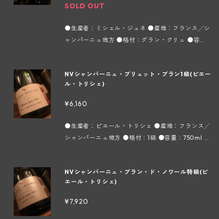
培には自然環境を尊重したリュット レゾネを採用。
あたるChouilly（シュイィ）村に所在します。1800
SOLD OUT
果実香に洋菓子のような甘い香りも感じられ、エレ
良い葡萄からしか良いワインは出来ないという信念
年代から葡萄栽培をしており、以前はネゴシアンに
ガントで丸い口当たりとエネルギッシュな果実味、
に基づいて収穫は手摘みで行ない、自重で下部の葡
葡萄を売っていましたが、1965年からミッシェル ジ
●生産者：ミシェル・ジュネ ●産地：フランス╱シ
複雑さもあり甘くて分かりやすい味わいですが、酸
萄が潰れてしまう"hotte à vendange（収穫した葡
ュネ氏が本格的に自社瓶詰を始め、現在はその子供
ャンパーニュ地方 ●格付：グラン・クリュ ●容
味もしっかりあるので重たい印象はありません。 ■
萄を回収する背負いカゴ）"は使わずに底の浅いプ
たちであるヴァンサン＆アントワンヌ兄弟が醸造と
量：750ml ●タイプ：スパークリング白 ●インポ
ドザージュ：30g/ℓ 【ミシェル・ジュネ ～シャ
ラスチックケースを使用して葡萄果汁と空気との接
畑を分担してメゾンを運営しています。 所有畑はC
ーター：株式会社フィネス 当家のトップキュヴェに
ンパーニュ地方コート デ ブラン地区シュイィ村
触を最小限にとどめ、可能な限り状態の良い葡萄を
NVシャンパーニュ・ブリュット・ブラン1級(ピエー
houilly（シュイィ）を中心に石灰質土壌の畑を約9
あたり、特級村である「Chouilly （シュイィ）」の
～】 シャルドネ100％で造られるシャンパン、いわ
圧搾できるように心掛けています。醸造はテロワー
ル・トリシェ)
ha所有し、葡萄の樹齢は平均35年になります。畑は
中でも樹齢40年以上になる南向きの古木区画「Les
ゆるブラン ド ブランの銘醸地コート デ ブラン地
ルの同じ区画ごとに約30ものキュヴェに分けて行
約40ほどの小さな区画に分散しており、そのほと
Partelaines（レ パルトレーヌ）」と「Montaigu
区。約500haある葡萄畑のうちの99％がシャルド
¥6,160
い、ブラン ド ブランの繊細さと軽やかさを表現で
んどがシャルドネになりますが僅かに黒葡萄品種も
（モンテギュ）」の葡萄のみを使用。2007年物ま
ネになります。この地区には6つのグラン クリュが
きるように"クオリティ" "リスペクト" "伝統"を
植えられています。栽培には自然環境を尊重したリ
では「プレス ティージュ」という名称でしたがドメ
存在しますが、当メゾンはその6つのうちの1つにあ
●生産者：ピエール・トリシェ ●産地：フランス╱
常に念頭に置いて誠実なシャンパン造りを行ってい
ュット レゾネを採用。良い葡萄からしか良いワイン
ーヌの歴史を体現するキュヴェとして「BIOGRAPH
たるChouilly（シュイィ）村に所在します。1800年
シャンパーニュ地方 ●格付：1級 ●容量：750ml ●
ます。 参照：輸入元フィネス｢生産者資料｣より ＊
は出来ないという信念に基づいて収穫は手摘みで行
IE（ビオグラフィ：伝記）」というキュヴェ名に変
代から葡萄栽培をしており、以前はネゴシアンに葡
タイプ：スパークリング白 ●インポーター：株式会
実際の商品と画像が異なる場合(ヴィンテージ等)が
ない、自重で下部の葡萄が潰れてしまう"hotte à v
更。瓶熟期間は6年。 ムースは柔らかく、熟成した
萄を売っていましたが、1965年からミッシェル ジュ
社フィネス ピノ・ムニエ51％、シャルドネ26％、ピ
ございます。
endange（収穫した葡萄を回収する背負いカ
旨味たっぷりでアフターも長く飲み応えのある味わ
NVシャンパーニュ・ブラン・ド・ノワール特級(ピ
ネ氏が本格的に自社瓶詰を始め、現在はその子供た
ノ・ノワール23％ メゾンのあるTrois-Puits（トロ
ゴ）"は使わずに底の浅いプラスチックケースを使
いです。 ■ドザージュ：8ｇ/ℓ 【ミシェル・ジュ
エール・トリシェ)
ちであるヴァンサン＆アントワンヌ兄弟が醸造と畑
ワ ピュイ）を含め、その周辺の1級に格付けされて
用して葡萄果汁と空気との接触を最小限にとどめ、
ネ ～シャンパーニュ地方コート デ ブラン地区シュ
を分担してメゾンを運営しています。 所有畑はCho
いる複数の村にある畑のアサ ンブラージュで造られ
¥7,920
可能な限り状態の良い葡萄を圧搾できるように心掛
イィ村～】 シャルドネ100％で造られるシャンパ
uilly（シュイィ）を中心に石灰質土壌の畑を約9ha
る当メゾンを代表するアイテム。 葡萄の平均樹齢は
けています。醸造はテロワールの同じ区画ごとに約
ン、いわゆるブラン ド ブランの銘醸地コート デ ブ