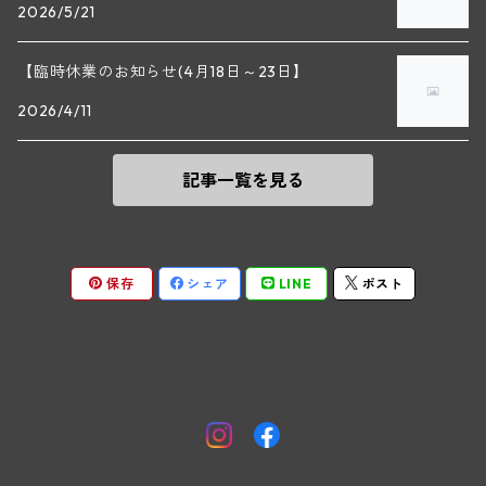
エティエンヌ・ソゼ(ピュリニー・モンラッシェ)
2026/5/21
ビルギット・アイヒンガー
レート
モリック
ウィーン
ベルナール・デュガ・ピィ(ジュヴレ・シャンベルタン)
ドミニク・ラフォン(ムルソー)
【臨時休業のお知らせ(4月18日～23日】
ユルチッチ・ゾンホーフ
2026/4/11
ヴェーニンガー
ヴィーニンガー
ズュート・シュタイヤーマルク
ルー・デュモン(ジュヴレ・シャンベルタン)
フォンテーヌ・ガニャール(シャサーニュ・モンラッシェ)
記事一覧を見る
テメント
アンリ・ルブルソー(ジュヴレ・シャンベルタン)
ヴァッハウ
ガニャール・ドラグランジュ(シャサーニュ・モンラッシェ)
ペロ・ミノ(モレ・サン・ドニ)
FXピヒラー
クリスチャン・ベラン・エ・フィス(ムルソー)
保存
シェア
LINE
ポスト
ポンソ(モレ・サン・ドニ)
クノール
ジャック・カリヨン(ピュリニー・モンラッシェ)
ユベール・リニエ(モレ・サン・ドニ)
プラガ―
フランソワ・カリヨン(ピュリニー・モンラッシェ)
ルイ・レミー(モレ・サン・ドニ)
ヒルツベルガ―
トロ・ボー(ショレ・レ・ボーヌ)