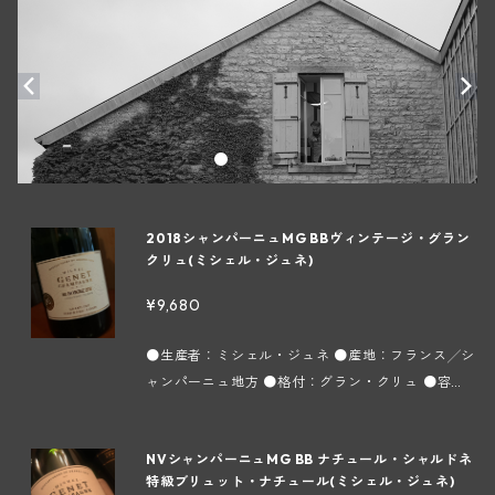
2018シャンパーニュMG BBヴィンテージ・グラン
クリュ(ミシェル・ジュネ)
¥9,680
●生産者：ミシェル・ジュネ ●産地：フランス╱シ
ャンパーニュ地方 ●格付：グラン・クリュ ●容
量：750ml ●タイプ：スパークリング白 ●インポ
ーター：株式会社フィネス 当家のトップキュヴェで
NVシャンパーニュMG BB ナチュール・シャルドネ
ある「AUTHOR（オーサー）」に使われている区画
特級ブリュット・ナチュール(ミシェル・ジュネ)
の葡萄の一部を使って醸造し、6年間瓶熟させた特