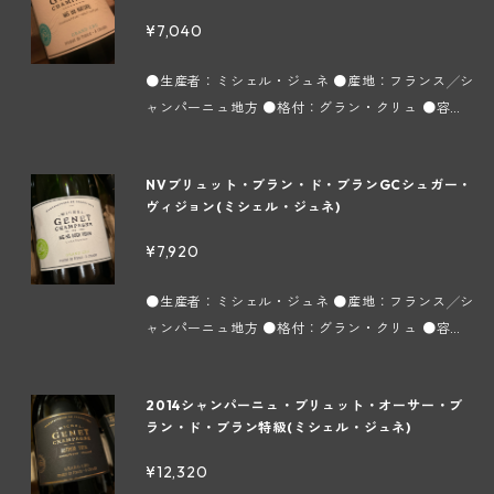
別キュヴェ。 ■ドザージュ：7.5ｇ/ℓ ■デゴルジ
¥7,040
ュマン： 【ミシェル・ジュネ ～シャンパーニュ地
方コート デ ブラン地区シュイィ村～】 シャルドネ1
●生産者：ミシェル・ジュネ ●産地：フランス╱シ
00％で造られるシャンパン、いわゆるブラン ド ブ
ャンパーニュ地方 ●格付：グラン・クリュ ●容
ランの銘醸地コート デ ブラン地区。約500haある
量：750ml ●タイプ：スパークリング白 ●インポ
葡萄畑のうちの99％がシャルドネになります。この
ーター：株式会社フィネス シャルドネ100％。「B
地区には6つのグラン クリュが存在しますが、当メ
NVブリュット・ブラン・ド・ブランGCシュガー・
RUT ESPRIT」のドザージュ量が少ない辛口ヴァー
ゾンはその6つのうちの1つにあたるChouilly（シュ
ヴィジョン(ミシェル・ジュネ)
ジョン。フレッシュで勢いの良いムース、桃のよう
イィ）村に所在します。1800年代から葡萄栽培をし
な白い果実のアロマ。ブリュットよりリキュール添
¥7,920
ており、以前はネゴシアンに葡萄を売っていました
加が少ない分、甘味抑えめでキリリとしたストレー
が、1965年からミッシェル ジュネ氏が本格的に自社
トな味わい。辛口シャンパンが好きな方にお薦めで
●生産者：ミシェル・ジュネ ●産地：フランス╱シ
瓶詰を始め、現在はその子供たちであるヴァンサン
す。 ■ドザージュ：2.5ｇ/ℓ 【ミシェル・ジュネ
ャンパーニュ地方 ●格付：グラン・クリュ ●容
＆アントワンヌ兄弟が醸造と畑を分担してメゾンを
～シャンパーニュ地方コート デ ブラン地区シュイ
量：750ml ●タイプ：スパークリング白 ●インポ
運営しています。 所有畑はChouilly（シュイィ）を
ィ村～】 シャルドネ100％で造られるシャンパン、
ーター：株式会社フィネス 日頃ご愛顧頂いている当
中心に石灰質土壌の畑を約9ha所有し、葡萄の樹齢
いわゆるブラン ド ブランの銘醸地コート デ ブラン
2014シャンパーニュ・ブリュット・オーサー・ブ
生産者の「BBSPIRIT」や「BB NATURE」に使用す
は平均35年になります。畑は約40ほどの小さな区
地区。約500haある葡萄畑のうちの99％がシャル
ラン・ド・ブラン特級(ミシェル・ジュネ)
る液体をドザージュ30g/ℓで醸造したDemi-Secタ
画に分散しており、そのほとんどがシャルドネにな
ドネになります。この地区には6つのグラン クリュ
イプのシャンパーニュ。パイナップルやマンゴー、
りますが僅かに黒葡萄品種も植えられています。栽
¥12,320
が存在しますが、当メゾンはその6つのうちの1つに
アプリコットのような黄色の果物のエキゾチックな