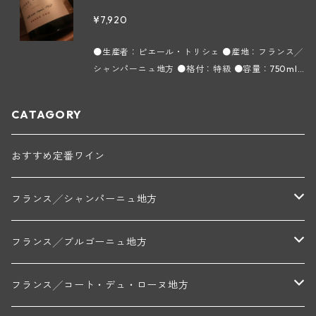
いる複数の村にある畑のアサ ンブラージュで造られ
¥7,920
る当メゾンを代表するアイテム。 葡萄の平均樹齢は
25年。白い花やライチのような華やかなアロマ、ム
●生産者：ピエール・トリシェ ●産地：フランス╱
ースは力強くピノ ムニエの甘さとピノ ノワールの
シャンパーニュ地方 ●格付：特級 ●容量：750ml
酸味、シャルドネのフレッシュさのハーモニーが素
●タイプ：スパークリング白 ●インポーター：株式
晴らしいシャンパンです。以前まで「トリシェ ディ
会社フィネス ピノ・ノワール100％。特級に格付け
CATAGORY
ディエの シャンパーニュ ブリュット ブラン レゼル
られているVerzy（ヴェルジィ）村にある 「Les M
ヴ 1級」として販売していましたが、今は当主ピエ
ontants（レ モンタン）」という丘の上に位置する
ール トリシェ氏の名前を冠したラベルになっていま
日照の良い太陽に恵まれた区画。その樹齢45年以上
おすすめ定番ワイン
す。 ■ドサージュ：7.8g╱ℓ 【トリシェ・ディデ
のピノ ノワールのみを使用する単一品種＆単一区画
ィエ ～シャンパーニュ～】 標高300mほどのMon
で造られるアイテム。蜂蜜のアロマ、凝縮感のある
フランス╱シャンパーニュ地方
tagne de Reims（モンターニュ ド ランス）と呼ば
味 わいながらも繊細なムースとピノ ノワールらし
れる小高い丘。その北側の麓にある、プルミエ クリ
い酸味が重さを感じさせずふっくらとした味わいに
ュに格付けされているTrois Puits（トロワ ピュ
なっています。 ■ドサージュ：7.8g╱ℓ 【トリシ
モンターニュ・ド・ランス
フランス╱ブルゴーニュ地方
イ）村で4世代に渡って家族経営の葡萄栽培農家で
ェ・ディディエ ～シャンパーニュ～】 標高300m
したが、1970年からは自社瓶詰でシャンパンを造り
ほどのMontagne de Reims（モンターニュ ド ラ
トリシェ・ディディエ
コート・デ・ブラン
シャブリ地区
始めました。 1940年代に現当主ピエール氏の祖父
フランス╱コート・デュ・ローヌ地方
ンス）と呼ばれる小高い丘。その北側の麓にある、
が葡萄を植え始め、現在はプルミエ クリュを中心に
プルミエ クリュに格付けされているTrois Puits