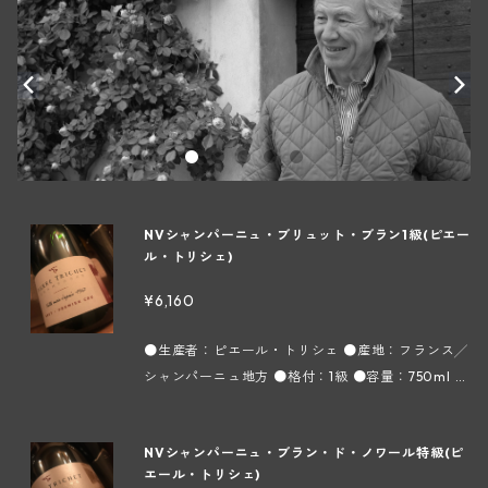
NVシャンパーニュ・ブリュット・ブラン1級(ピエー
ル・トリシェ)
¥6,160
●生産者：ピエール・トリシェ ●産地：フランス╱
シャンパーニュ地方 ●格付：1級 ●容量：750ml ●
タイプ：スパークリング白 ●インポーター：株式会
社フィネス ピノ・ムニエ51％、シャルドネ26％、ピ
NVシャンパーニュ・ブラン・ド・ノワール特級(ピ
ノ・ノワール23％ メゾンのあるTrois-Puits（トロ
エール・トリシェ)
ワ ピュイ）を含め、その周辺の1級に格付けされて