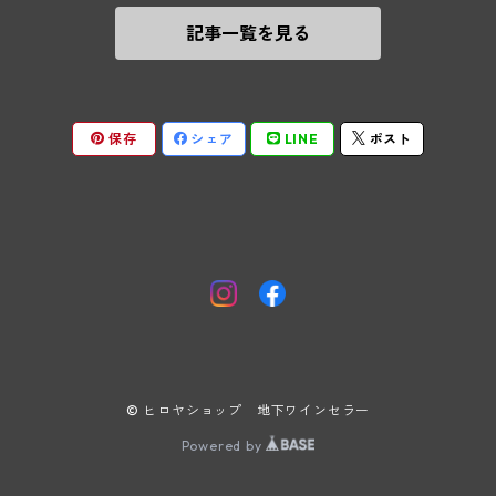
記事一覧を見る
テメント
アンリ・ルブルソー(ジュヴレ・シャンベルタン)
ヴァッハウ
ガニャール・ドラグランジュ(シャサーニュ・モンラッシェ)
ペロ・ミノ(モレ・サン・ドニ)
FXピヒラー
クリスチャン・ベラン・エ・フィス(ムルソー)
保存
シェア
LINE
ポスト
ポンソ(モレ・サン・ドニ)
クノール
ジャック・カリヨン(ピュリニー・モンラッシェ)
ユベール・リニエ(モレ・サン・ドニ)
プラガ―
フランソワ・カリヨン(ピュリニー・モンラッシェ)
ルイ・レミー(モレ・サン・ドニ)
ヒルツベルガ―
トロ・ボー(ショレ・レ・ボーヌ)
L&Aリニエ(モレ・サン・ドニ)
ギルベール・ジレ(サヴィニ・レ・ボーヌ)
© ヒロヤショップ 地下ワインセラー
ヴァンサン・ジャニアール(モレ・サン・ドニ)
ピエール・ギユモ(サヴィニー・レ・ボーヌ)
Powered by
エルヴェ・ルーミエ(シャンボール・ミュジニー)