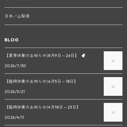
ニコラ・ルジェ(フラジェ・エシェゾー)
ドニ・ペール・エ・フィス(ペルナン・ヴェルジュレス)
ゲオルグ・ブロイヤー
フランケン
テルメンレギオン
日本／山梨県
メオ・カミュゼ(ヴォーヌ・ロマネ)
コント・ラフォン(ムルソー)
ルドルフ・フォルスト
ヨハネスホフ・ライニッシュ
クレムスタール
BLOG
メオ・カミュゼ・フレール・エ・スール(ヴォーヌ・ロマネ)
フランソワ・ミクルスキ(ムルソー)
セップ・モーザ―
カンプタール
【夏季休業のお知らせ(8月9日～26日】
アンリ・グージュ(ニュイ・サン・ジョルジュ)
バンジャマン・ルルー(ボーヌ)
2026/7/30
マラート
ヒルシュ
ヴァーグラム
ドニ・モルテ(ジュヴレ・シャンベルタン)
ルフレーヴ(ピュリニー・モンラッシェ)
【臨時休業のお知らせ(6月5日～18日】
シュタット・クレムス
シュロス・ゴベルスブルグ
二グル
ミッテルブルゲンランド
フレデリック・エスモナン(ジュヴレ・シャンベルタン)
エティエンヌ・ソゼ(ピュリニー・モンラッシェ)
2026/5/21
ビルギット・アイヒンガー
レート
モリック
ウィーン
ベルナール・デュガ・ピィ(ジュヴレ・シャンベルタン)
ドミニク・ラフォン(ムルソー)
【臨時休業のお知らせ(4月18日～23日】
ユルチッチ・ゾンホーフ
2026/4/11
ヴェーニンガー
ヴィーニンガー
ズュート・シュタイヤーマルク
ルー・デュモン(ジュヴレ・シャンベルタン)
フォンテーヌ・ガニャール(シャサーニュ・モンラッシェ)