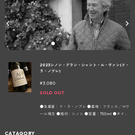
2023シノン・ブラン・シャント・ル・ヴァン(ド・
ラ・ノブレ)
¥3,080
SOLD OUT
●生産者：ド・ラ・ノブレ ●産地：フランス╱ロワ
ール地方 ●格付：シノン ●容量：750ml ●タイ
プ：白 ●インポーター：株式会社フィネス シュナ
ン ブラン種100%。石灰質土壌の樹齢50年の葡萄を
CATAGORY