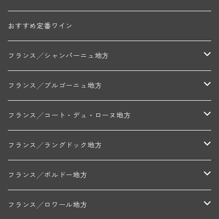
ステンレスタンクで醸造、澱上で4ヵ月熟成させま
す。マロラクティック醗酵は基本的に行いません。
とてもフルーティでたっぷりとしたアロ マ、酸味も
おすすめ定番ワイン
豊か。樽を使っていないので重い印象はなくフレッ
シュでバランス良く飲みやすい味わいになっていま
フランス╱シャンパーニュ地方
す。ボトリティス菌が付く前に収穫した葡萄のみ使
用しています。 【ド・ラ・ノブレ ～ロワール地方
シノン～】 シノン城から車で15分ほどのところに居
モンターニュ・ド・ランス
フランス╱ブルゴーニュ地方
を構える当ドメーヌは数百年前から葡萄栽培を含む
農業を営んでおり、1953年に初めて自社瓶詰をしま
トリシェ・ディディエ
コート・デ・ブラン
シャブリ地区
フランス╱コート・デュ・ローヌ地方
した。1968年、ボルドーの国立農業専門学校 を卒業
したフランソワ ビヤール氏がドメーヌを引き継いで
畑を少しずつ増やしていきました。フランソワ氏は
ミッシェル・ジュネ
プティ・ポンティニィ(シャブリ)
コート・ド・ニュイ地区
北部地区
フランス╱ラングドック地方
地元の醸造学校で醸造学の講師としてロワールの若
い生産者を何人も育ててロワールワインの発展にも
アラン・マティアス(トネロワ)
クロード・デュガ(ジュヴレ・シャンベルタン)
ジャン・ルイ・シャーヴ(エルミタージュ)
コート・ド・ボーヌ地区
南部地区
コトー・デュ・ラングドック地区
フランス╱ボルドー地方
貢献。2003年、彼の息子でありポムロールのペト
リュスなどで修業を積んだ現当主ジェロム ビヤール
氏がドメーヌを引き継いで、常に品質の向上、テロ
セラファン・ペール・エ・フィス(ジュヴレ・シャンベルタン)
ジャン・ルイ・シャーヴ・セレクション(エルミタージュ)
フランソワーズ・ジャニアール(ペルナン・ヴェルジュレス)
ル・ヴュー・ドンジョン(シャトーヌフ・デュ・パプ)
ド・ロルチュ(ヴァルフローネ)
コート・シャロネーズ地区
ヴァン・ド・ペイ・ド・レロー
アントル・ドゥー・メール地区
フランス╱ロワール地方
ワールとヴィンテージのキャラクターを尊重するワ