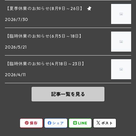
セップ・モーザ―
カンプタール
穫せずそれぞれの成熟具合を見ながら行います。カ
【夏季休業のお知らせ(8月9日～26日】
アンリ・グージュ(ニュイ・サン・ジョルジュ)
バンジャマン・ルルー(ボーヌ)
ベルネ フランについては成熟が遅い区画と早熟な区
2026/7/30
マラート
画で2～3回に分けて行います。シュナン ブランは
ヒルシュ
ヴァーグラム
ドニ・モルテ(ジュヴレ・シャンベルタン)
ルフレーヴ(ピュリニー・モンラッシェ)
成熟具合が不均一になりやすい品種なので房ごとに
吟味しながら4回に分けて収穫します。 ＊参照：輸
【臨時休業のお知らせ(6月5日～18日】
シュタット・クレムス
シュロス・ゴベルスブルグ
二グル
ミッテルブルゲンランド
入元フィネス｢生産者資料｣より ＊実際の商品と画像
フレデリック・エスモナン(ジュヴレ・シャンベルタン)
エティエンヌ・ソゼ(ピュリニー・モンラッシェ)
2026/5/21
が異なる場合(ヴィンテージ等)がございます。
ビルギット・アイヒンガー
レート
モリック
ウィーン
ベルナール・デュガ・ピィ(ジュヴレ・シャンベルタン)
ドミニク・ラフォン(ムルソー)
【臨時休業のお知らせ(4月18日～23日】
ユルチッチ・ゾンホーフ
2026/4/11
ヴェーニンガー
ヴィーニンガー
ズュート・シュタイヤーマルク
ルー・デュモン(ジュヴレ・シャンベルタン)
フォンテーヌ・ガニャール(シャサーニュ・モンラッシェ)
記事一覧を見る
テメント
アンリ・ルブルソー(ジュヴレ・シャンベルタン)
ヴァッハウ
ガニャール・ドラグランジュ(シャサーニュ・モンラッシェ)
ペロ・ミノ(モレ・サン・ドニ)
FXピヒラー
クリスチャン・ベラン・エ・フィス(ムルソー)
保存
シェア
LINE
ポスト
ポンソ(モレ・サン・ドニ)
クノール
ジャック・カリヨン(ピュリニー・モンラッシェ)