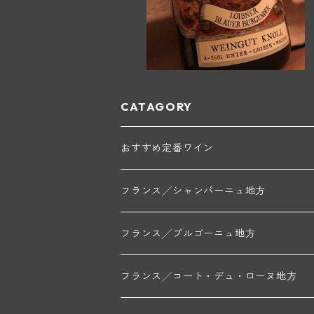
CATAGORY
おすすめ定番ワイン
フランス╱シャンパーニュ地方
モンターニュ・ド・ランス
フランス╱ブルゴーニュ地方
トリシェ・ディディエ
コート・デ・ブラン
シャブリ地区
フランス╱コート・デュ・ローヌ地方