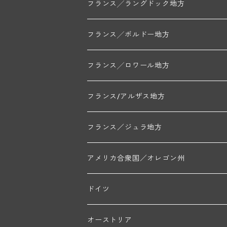
ミッシェル・ジュネ
プティ・ポンティニィ(シャブリ)
コート・ド・ニュイ地区
北部地区
フランス╱ラングドック地方
アラン・マティアス(トネロワ)
クロード・デュガ(ジュヴレ・シャンベルタン)
ジャン・ルイ・シャーヴ(エルミタージュ)
コート・ド・ボーヌ地区
南部地区
コトー・デュ・ラングドック地区
フランス╱ボルドー地方
セラファン・ペール・エ・フィス(ジュヴレ・シ
ジャン・ルイ・シャーヴ・セレクション(エルミ
フランソワーズ・ジャニアール(ペルナン・ヴェ
ル・ヴュー・ドンジョン(シャトーヌフ・デュ・
ド・ロルチュ(ヴァルフローネ)
コート・シャロネーズ地区
ヴァン・ド・ペイ・ド・レロー
アントル・ドゥー・メール地区
フランス╱ロワール地方
ルシアン・ボワイヨ(ジュヴレ・シャンベルタン
マルキ・ダンジェルヴィル(ヴォルネー)
シャトー・ライヤ(シャトーヌフ・デュ・パプ)
ロワイエ(コート・デュ・クーショワ)
ムーラン・ド・ガサック
シャトー・レストリーユ
マコネ地区
メドック地区
ペイ・ナンテ地区
フランス/アルザス地方
トラペ・ペール・エ・フィス(ジュヴレ・シャン
ジャン・マリー・ブズロー(ムルソー)
シャトー・デ・トゥール(シャトーヌフ・デュ・
A&Pド・ヴィレーヌ(ブーズロン)
マンシア・ポンセ(シャントレ)
シャトー・ル・タンプル
デ・オー・ペミオン(ムスカデ)
ボージョレ地区
サントル・ニヴェルネ地区
ロリー・ガスマン
フランス／ジュラ地方
ジョルジュ・ルーミエ(シャンボール・ミュジニ
シャトー・ド・ラ・ヴェル╱ベルトラン・ダルヴ
デ・ザムリエ(ヴァッケラス)
ルイ・ジャド(ジヴリ―)
フランク・ジュイヤール(ジュリエナ)
ディディエ・ダグノー(プイィ・フュメ)
トゥーレーヌ地区
アルボワ
アメリカ合衆国／オレゴン州
ブリューノ・デゾネイ・ビセイ(フラジェ・エシ
モンテリー・デュエレ・ポルシュレ(モンテリー
ギイ・ブルトン(モルゴン)
レジス・ミネ(プイィ・フュメ)
ド・ラ・ノブレ(シノン)
ペリカン
ウィラメット・ヴァレー
ドイツ
エマニュエル・ルジェ(フラジェ・エシェゾー)
マリウス・ドゥラルシュ(ペルナン・ヴェルジュ
ド・ヴェルニュス(レニエ)
アンドレ・ヴァタン(サンセール)
ニコラ・ジェイ
ラインガウ
オーストリア