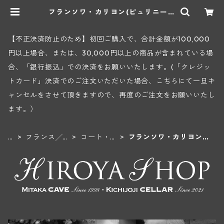
フランソワ・カリヨン(ピュリニー・
モンラッシェ) | ヒロヤショップ 地
下ワインセラー
【不正決済防止のため】初回ご購入で、合計金額が100,000
円以上場合、または、30,000円以上の商品が含まれている場
合、「銀行振込」での決済をお願いいたします。(「クレジッ
トカード」決済でのご注文いただいた場合、こちらにて一旦キ
ャンセルをさせて頂きますので、再度のご注文をお願いいたし
ます。）
H
フランス╱ブ
コート・
フランソワ・カリヨン
O
ルゴーニュ地
ド・ボーヌ
(ピュリニー・モンラッ
M
方
地区
シェ)
E