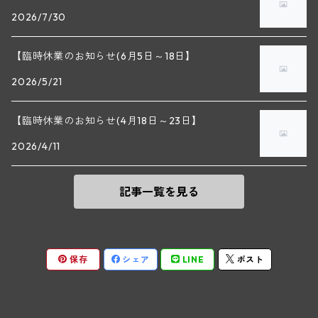
2026/7/30
マラート
ヒルシュ
ヴァーグラム
ドニ・モルテ(ジュヴレ・シャンベルタン)
ルフレーヴ(ピュリニー・モンラッシェ)
【臨時休業のお知らせ(6月5日～18日】
シュタット・クレムス
シュロス・ゴベルスブルグ
二グル
ミッテルブルゲンランド
フレデリック・エスモナン(ジュヴレ・シャンベルタン)
エティエンヌ・ソゼ(ピュリニー・モンラッシェ)
2026/5/21
ビルギット・アイヒンガー
レート
モリック
ウィーン
ベルナール・デュガ・ピィ(ジュヴレ・シャンベルタン)
ドミニク・ラフォン(ムルソー)
【臨時休業のお知らせ(4月18日～23日】
ユルチッチ・ゾンホーフ
2026/4/11
ヴェーニンガー
ヴィーニンガー
ズュート・シュタイヤーマルク
ルー・デュモン(ジュヴレ・シャンベルタン)
フォンテーヌ・ガニャール(シャサーニュ・モンラッシェ)
記事一覧を見る
テメント
アンリ・ルブルソー(ジュヴレ・シャンベルタン)
ヴァッハウ
ガニャール・ドラグランジュ(シャサーニュ・モンラッシェ)
ペロ・ミノ(モレ・サン・ドニ)
FXピヒラー
クリスチャン・ベラン・エ・フィス(ムルソー)
保存
シェア
LINE
ポスト
ポンソ(モレ・サン・ドニ)
クノール
ジャック・カリヨン(ピュリニー・モンラッシェ)
ユベール・リニエ(モレ・サン・ドニ)
プラガ―
フランソワ・カリヨン(ピュリニー・モンラッシェ)