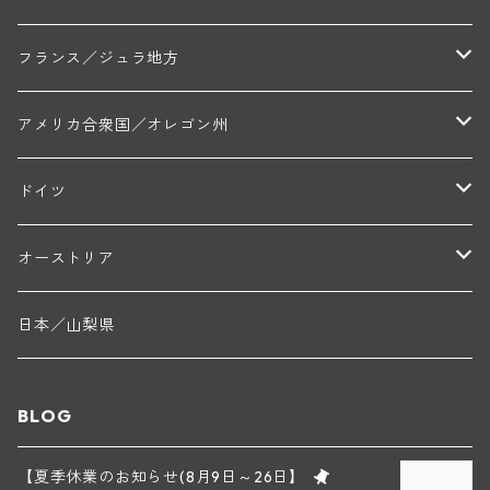
トラペ・ペール・エ・フィス(ジュヴレ・シャンベルタン)
ジャン・マリー・ブズロー(ムルソー)
シャトー・デ・トゥール(シャトーヌフ・デュ・パプ)
A&Pド・ヴィレーヌ(ブーズロン)
マンシア・ポンセ(シャントレ)
シャトー・ル・タンプル
デ・オー・ペミオン(ムスカデ)
ボージョレ地区
サントル・ニヴェルネ地区
ロリー・ガスマン
フランス／ジュラ地方
ジョルジュ・ルーミエ(シャンボール・ミュジニー)
シャトー・ド・ラ・ヴェル╱ベルトラン・ダルヴィオ(ムルソー)
デ・ザムリエ(ヴァッケラス)
ルイ・ジャド(ジヴリ―)
フランク・ジュイヤール(ジュリエナ)
ディディエ・ダグノー(プイィ・フュメ)
トゥーレーヌ地区
アルボワ
アメリカ合衆国／オレゴン州
ブリューノ・デゾネイ・ビセイ(フラジェ・エシェゾー)
モンテリー・デュエレ・ポルシュレ(モンテリー)
ギイ・ブルトン(モルゴン)
レジス・ミネ(プイィ・フュメ)
ド・ラ・ノブレ(シノン)
ペリカン
ウィラメット・ヴァレー
ドイツ
エマニュエル・ルジェ(フラジェ・エシェゾー)
マリウス・ドゥラルシュ(ペルナン・ヴェルジュレス)
ド・ヴェルニュス(レニエ)
アンドレ・ヴァタン(サンセール)
ニコラ・ジェイ
ラインガウ
オーストリア
ニコラ・ルジェ(フラジェ・エシェゾー)
ドニ・ペール・エ・フィス(ペルナン・ヴェルジュレス)
ゲオルグ・ブロイヤー
フランケン
テルメンレギオン
日本／山梨県
メオ・カミュゼ(ヴォーヌ・ロマネ)
コント・ラフォン(ムルソー)
ルドルフ・フォルスト
ヨハネスホフ・ライニッシュ
クレムスタール
BLOG
メオ・カミュゼ・フレール・エ・スール(ヴォーヌ・ロマネ)
フランソワ・ミクルスキ(ムルソー)
セップ・モーザ―
カンプタール
【夏季休業のお知らせ(8月9日～26日】
アンリ・グージュ(ニュイ・サン・ジョルジュ)
バンジャマン・ルルー(ボーヌ)