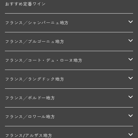
おすすめ定番ワイン
フランス╱シャンパーニュ地方
モンターニュ・ド・ランス
フランス╱ブルゴーニュ地方
トリシェ・ディディエ
コート・デ・ブラン
シャブリ地区
フランス╱コート・デュ・ローヌ地方
ミッシェル・ジュネ
プティ・ポンティニィ(シャブリ)
コート・ド・ニュイ地区
北部地区
フランス╱ラングドック地方
アラン・マティアス(トネロワ)
クロード・デュガ(ジュヴレ・シャンベルタン)
ジャン・ルイ・シャーヴ(エルミタージュ)
コート・ド・ボーヌ地区
南部地区
コトー・デュ・ラングドック地区
フランス╱ボルドー地方
セラファン・ペール・エ・フィス(ジュヴレ・シャンベルタン)
ジャン・ルイ・シャーヴ・セレクション(エルミタージュ)
フランソワーズ・ジャニアール(ペルナン・ヴェルジュレス)
ル・ヴュー・ドンジョン(シャトーヌフ・デュ・パプ)
ド・ロルチュ(ヴァルフローネ)
コート・シャロネーズ地区
ヴァン・ド・ペイ・ド・レロー
アントル・ドゥー・メール地区
フランス╱ロワール地方
ルシアン・ボワイヨ(ジュヴレ・シャンベルタン)
マルキ・ダンジェルヴィル(ヴォルネー)
シャトー・ライヤ(シャトーヌフ・デュ・パプ)
ロワイエ(コート・デュ・クーショワ)
ムーラン・ド・ガサック
シャトー・レストリーユ
マコネ地区
メドック地区
ペイ・ナンテ地区
フランス/アルザス地方