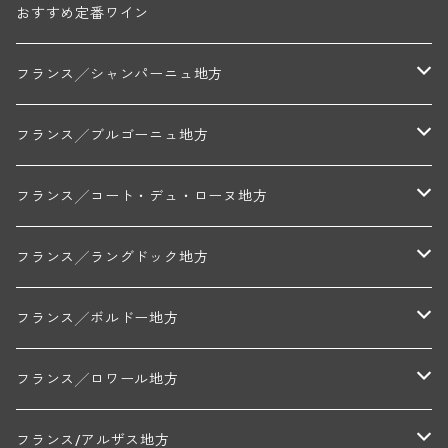
おすすめ定番ワイン
フランス╱シャンパーニュ地方
モンターニュ・ド・ランス
フランス╱ブルゴーニュ地方
トリシェ・ディディエ
コート・デ・ブラン
シャブリ地区
フランス╱コート・デュ・ローヌ地方
ミッシェル・ジュネ
プティ・ポンティニィ(シャブリ)
コート・ド・ニュイ地区
北部地区
フランス╱ラングドック地方
アラン・マティアス(トネロワ)
クロード・デュガ(ジュヴレ・シャンベルタン)
ジャン・ルイ・シャーヴ(エルミタージュ)
コート・ド・ボーヌ地区
南部地区
コトー・デュ・ラングドック地区
フランス╱ボルドー地方
セラファン・ペール・エ・フィス(ジュヴレ・シャンベルタン)
ジャン・ルイ・シャーヴ・セレクション(エルミタージュ)
フランソワーズ・ジャニアール(ペルナン・ヴェルジュレス)
ル・ヴュー・ドンジョン(シャトーヌフ・デュ・パプ)
ド・ロルチュ(ヴァルフローネ)
コート・シャロネーズ地区
ヴァン・ド・ペイ・ド・レロー
アントル・ドゥー・メール地区
フランス╱ロワール地方
ルシアン・ボワイヨ(ジュヴレ・シャンベルタン)
マルキ・ダンジェルヴィル(ヴォルネー)
シャトー・ライヤ(シャトーヌフ・デュ・パプ)
ロワイエ(コート・デュ・クーショワ)
ムーラン・ド・ガサック
シャトー・レストリーユ
マコネ地区
メドック地区
ペイ・ナンテ地区
フランス/アルザス地方