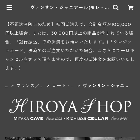
ヴァンサン・ジャニアール(モレ・サ
ン・ドニ) | ヒロヤショップ 地下ワ
インセラー
【不正決済防止のため】初回ご購入で、合計金額が100,000
円以上場合、または、30,000円以上の商品が含まれている場
合、「銀行振込」での決済をお願いいたします。(「クレジッ
トカード」決済でのご注文いただいた場合、こちらにて一旦キ
ャンセルをさせて頂きますので、再度のご注文をお願いいたし
ます。）
H
フランス╱ブ
コート・
ヴァンサン・ジャニア
O
ルゴーニュ地
ド・ニュイ
ール(モレ・サン・ド
M
方
地区
ニ)
E