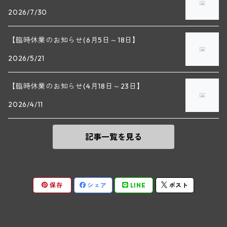
2026/7/30
マラート
ヒルシュ
ヴァーグラム
ドニ・モルテ(ジュヴレ・シャンベルタン)
ルフレーヴ(ピュリニー・モンラッシェ)
【臨時休業のお知らせ(6月5日～18日】
シュタット・クレムス
シュロス・ゴベルスブルグ
二グル
ミッテルブルゲンランド
フレデリック・エスモナン(ジュヴレ・シャンベルタン)
エティエンヌ・ソゼ(ピュリニー・モンラッシェ)
2026/5/21
ビルギット・アイヒンガー
レート
モリック
ウィーン
ベルナール・デュガ・ピィ(ジュヴレ・シャンベルタン)
ドミニク・ラフォン(ムルソー)
【臨時休業のお知らせ(4月18日～23日】
ユルチッチ・ゾンホーフ
2026/4/11
ヴェーニンガー
ヴィーニンガー
ズュート・シュタイヤーマルク
ルー・デュモン(ジュヴレ・シャンベルタン)
フォンテーヌ・ガニャール(シャサーニュ・モンラッシェ)
記事一覧を見る
テメント
アンリ・ルブルソー(ジュヴレ・シャンベルタン)
ヴァッハウ
ガニャール・ドラグランジュ(シャサーニュ・モンラッシェ)
ペロ・ミノ(モレ・サン・ドニ)
FXピヒラー
クリスチャン・ベラン・エ・フィス(ムルソー)
保存
シェア
LINE
ポスト
ポンソ(モレ・サン・ドニ)
クノール
ジャック・カリヨン(ピュリニー・モンラッシェ)
ユベール・リニエ(モレ・サン・ドニ)
プラガ―
フランソワ・カリヨン(ピュリニー・モンラッシェ)