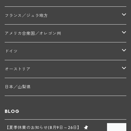
トラペ・ペール・エ・フィス(ジュヴレ・シャンベルタン)
ジャン・マリー・ブズロー(ムルソー)
シャトー・デ・トゥール(シャトーヌフ・デュ・パプ)
A&Pド・ヴィレーヌ(ブーズロン)
マンシア・ポンセ(シャントレ)
シャトー・ル・タンプル
デ・オー・ペミオン(ムスカデ)
ボージョレ地区
サントル・ニヴェルネ地区
ロリー・ガスマン
フランス／ジュラ地方
ジョルジュ・ルーミエ(シャンボール・ミュジニー)
シャトー・ド・ラ・ヴェル╱ベルトラン・ダルヴィオ(ムルソー)
デ・ザムリエ(ヴァッケラス)
ルイ・ジャド(ジヴリ―)
フランク・ジュイヤール(ジュリエナ)
ディディエ・ダグノー(プイィ・フュメ)
トゥーレーヌ地区
アルボワ
アメリカ合衆国／オレゴン州
ブリューノ・デゾネイ・ビセイ(フラジェ・エシェゾー)
モンテリー・デュエレ・ポルシュレ(モンテリー)
ギイ・ブルトン(モルゴン)
レジス・ミネ(プイィ・フュメ)
ド・ラ・ノブレ(シノン)
ペリカン
ウィラメット・ヴァレー
ドイツ
エマニュエル・ルジェ(フラジェ・エシェゾー)
マリウス・ドゥラルシュ(ペルナン・ヴェルジュレス)
ド・ヴェルニュス(レニエ)
アンドレ・ヴァタン(サンセール)
ニコラ・ジェイ
ラインガウ
オーストリア
ニコラ・ルジェ(フラジェ・エシェゾー)
ドニ・ペール・エ・フィス(ペルナン・ヴェルジュレス)
ゲオルグ・ブロイヤー
フランケン
テルメンレギオン
日本／山梨県
メオ・カミュゼ(ヴォーヌ・ロマネ)
コント・ラフォン(ムルソー)
ルドルフ・フォルスト
ヨハネスホフ・ライニッシュ
クレムスタール
BLOG
メオ・カミュゼ・フレール・エ・スール(ヴォーヌ・ロマネ)
フランソワ・ミクルスキ(ムルソー)
セップ・モーザ―
カンプタール
【夏季休業のお知らせ(8月9日～26日】
アンリ・グージュ(ニュイ・サン・ジョルジュ)
バンジャマン・ルルー(ボーヌ)