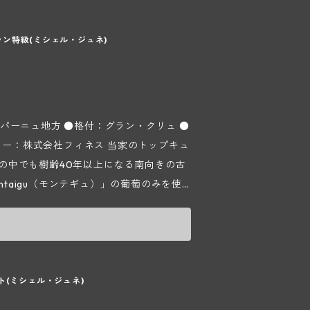
葡萄畑のうちの99％がシャルドネになりま
当メゾンはその6つのうちの1つにあたるC
ン特級(ミシェル・ジュネ)
ら葡萄栽培をしており、以前はネゴシアンに葡
ネ氏が本格的に自社瓶詰を始め、現在はその
畑を分担してメゾンを運営しています。
畑を約9ha所有し、葡萄の樹齢は平均35年に
パーニュ地方 ●格付：グラン・クリュ ●
、そのほとんどがシャルドネになりますが
境を尊重したリュット レゾネを採用。良
）」の中でも樹齢40年以上になる南向きの古
いて収穫は手摘みで行ない、自重で下部
Montaigu（モンテギュ）」の葡萄のみを使
した葡萄を回収する背負いカゴ）"は使わずに底
称でしたがドメーヌの歴史を体現するキュヴ
の接触を最小限にとどめ、可能な限り状
いうキュヴェ名に変更。瓶熟期間は6年。 ム
はテロワールの同じ区画ごとに約30もの
応えのある味わいです。 ■ドザー
やかさを表現できるように"クオリテ
パン造りを行っています。 ＊実際の
ド ブランの銘醸地コート デ ブラン地区。
ト(ミシェル・ジュネ)
。
ます。この地区には6つのグラン クリュが