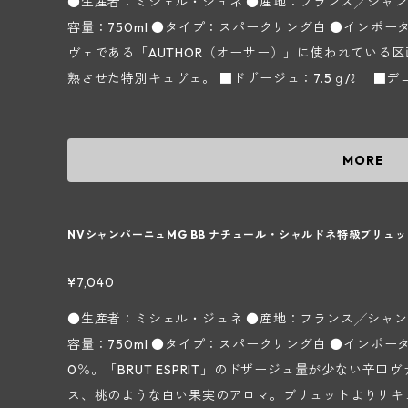
●生産者：ミシェル・ジュネ ●産地：フランス╱シャン
容量：750ml ●タイプ：スパークリング白 ●インポーター：株式会社フィネス 当家のトップキュ
ヴェである「AUTHOR（オーサー）」に使われている
熟させた特別キュヴェ。 ■ドザージュ：7.5ｇ/ℓ ■デゴルジュマン： 【
ャンパーニュ地方コート デ ブラン地区シュイィ村～】 
いわゆるブラン ド ブランの銘醸地コート デ ブラン地区
ャルドネになります。この地区には6つのグラン クリュ
MORE
ちの1つにあたるChouilly（シュイィ）村に所在しま
はネゴシアンに葡萄を売っていましたが、1965年から
始め、現在はその子供たちであるヴァンサン＆アントワ
NVシャンパーニュMG BB ナチュール・シャルドネ特級ブリュ
運営しています。 所有畑はChouilly（シュイィ）を
樹齢は平均35年になります。畑は約40ほどの小さな区
¥7,040
ドネになりますが僅かに黒葡萄品種も植えられています
●生産者：ミシェル・ジュネ ●産地：フランス╱シャン
レゾネを採用。良い葡萄からしか良いワインは出来ない
容量：750ml ●タイプ：スパークリング白 ●インポーター：株式
ない、自重で下部の葡萄が潰れてしまう"hotte à ven
0％。「BRUT ESPRIT」のドザージュ量が少ない辛
ゴ）"は使わずに底の浅いプラスチックケースを使用し
ス、桃のような白い果実のアロマ。ブリュットよりリキ