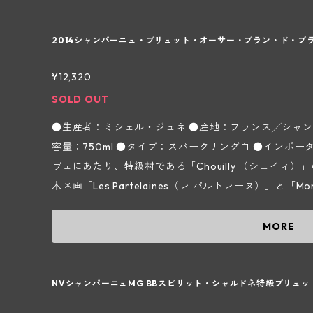
実なシャンパン造りを行っています。 ＊実際の商品と画像が異なる場合(ヴィンテージ等)がござ
ブランの銘醸地コート デ ブラン地区。約500haある
います。
す。この地区には6つのグラン クリュが存在しますが、
2014シャンパーニュ・ブリュット・オーサー・ブラン・ド・ブラ
houilly（シュイィ）村に所在します。1800年代か
萄を売っていましたが、1965年からミッシェル ジュ
¥12,320
子供たちであるヴァンサン＆アントワンヌ兄弟が醸造と
SOLD OUT
所有畑はChouilly（シュイィ）を中心に石灰質土壌の
●生産者：ミシェル・ジュネ ●産地：フランス╱シャン
なります。畑は約40ほどの小さな区画に分散しており
容量：750ml ●タイプ：スパークリング白 ●インポーター：株式会社フィネス 当家のトップキュ
僅かに黒葡萄品種も植えられています。栽培には自然環
ヴェにあたり、特級村である「Chouilly （シュイィ
い葡萄からしか良いワインは出来ないという信念に基づ
木区画「Les Partelaines（レ パルトレーヌ）」と「
の葡萄が潰れてしまう"hotte à vendange（収穫
用。2007年物までは「プレス ティージュ」という名
の浅いプラスチックケースを使用して葡萄果汁と空気と
ェとして「BIOGRAPHIE（ビオグラフィ：伝記）」と
MORE
態の良い葡萄を圧搾できるように心掛けています。醸造
ースは柔らかく、熟成した旨味たっぷりでアフターも長く飲み
キュヴェに分けて行い、ブラン ド ブランの繊細さと軽
ジュ：8ｇ/ℓ 【ミシェル・ジュネ ～シャンパーニュ地方コート デ ブラン地区シュイィ村～】 シ
ィ" "リスペクト" "伝統"を常に念頭に置いて誠実なシャン
ャルドネ100％で造られるシャンパン、いわゆるブラン 
NVシャンパーニュMG BBスピリット・シャルドネ特級ブリュッ
商品と画像が異なる場合(ヴィンテージ等)がございます
約500haある葡萄畑のうちの99％がシャルドネになり