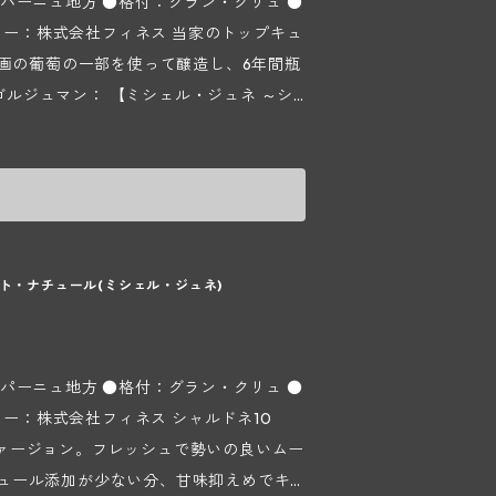
パーニュ地方 ●格付：グラン・クリュ ●
区画の葡萄の一部を使って醸造し、6年間瓶
ミシェル・ジュネ ～シ
シャルドネ100％で造られるシャンパン、
。約500haある葡萄畑のうちの99％がシ
が存在しますが、当メゾンはその6つのう
す。1800年代から葡萄栽培をしており、以前
ミッシェル ジュネ氏が本格的に自社瓶詰を
ンヌ兄弟が醸造と畑を分担してメゾンを
ット・ナチュール(ミシェル・ジュネ)
中心に石灰質土壌の畑を約9ha所有し、葡萄の
画に分散しており、そのほとんどがシャル
。栽培には自然環境を尊重したリュット
パーニュ地方 ●格付：グラン・クリュ ●
という信念に基づいて収穫は手摘みで行
会社フィネス シャルドネ10
dange（収穫した葡萄を回収する背負いカ
口ヴァージョン。フレッシュで勢いの良いムー
て葡萄果汁と空気との接触を最小限にとど
ュール添加が少ない分、甘味抑えめでキ