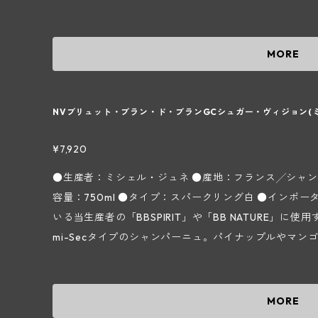
め、可能な限り状態の良い葡萄を圧搾できるように心掛
リリとしたストレートな味わい。辛口シャンパンが好きな
画ごとに約30ものキュヴェに分けて行い、ブラン ド 
ｇ/ℓ 【ミシェル・ジュネ ～シャンパーニュ地方コート デ ブラン地区シュイィ村～】 シャルド
に"クオリティ" "リスペクト" "伝統"を常に念頭に
ネ100％で造られるシャンパン、いわゆるブラン ド ブラ
MORE
す。 参照：輸入元フィネス｢生産者資料｣より ＊実際の商品と画像が異なる場合(ヴィンテージ等)
0haある葡萄畑のうちの99％がシャルドネになります。
がございます。
しますが、当メゾンはその6つのうちの1つにあたるChoui
年代から葡萄栽培をしており、以前はネゴシアンに葡萄を
NVブリュット・ブラン・ド・ブランGCシュガー・ヴィジョン(
ェル ジュネ氏が本格的に自社瓶詰を始め、現在はその
兄弟が醸造と畑を分担してメゾンを運営しています。 所有畑
¥7,920
灰質土壌の畑を約9ha所有し、葡萄の樹齢は平均35年
●生産者：ミシェル・ジュネ ●産地：フランス╱シャン
分散しており、そのほとんどがシャルドネになりますが
容量：750ml ●タイプ：スパークリング白 ●インポーター：株式会社フィネス 日頃ご愛顧頂いて
栽培には自然環境を尊重したリュット レゾネを採用。
いる当生産者の「BBSPIRIT」や「BB NATURE」に使
いう信念に基づいて収穫は手摘みで行ない、自重で下部の葡萄が
mi-Secタイプのシャンパーニュ。パイナップルやマ
（収穫した葡萄を回収する背負いカゴ）"は使わずに底
エキゾチックな果実香に洋菓子のような甘い香りも感じ
果汁と空気との接触を最小限にとどめ、可能な限り状態
ルギッシュな果実味、複雑さもあり甘くて分かりやすい
います。醸造はテロワールの同じ区画ごとに約30ものキ
重たい印象はありません。 ■ドザージュ：30g/ℓ 【ミシェル・ジュネ ～シャンパーニュ地方コ
MORE
繊細さと軽やかさを表現できるように"クオリティ" "リ
ート デ ブラン地区シュイィ村～】 シャルドネ100％