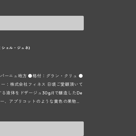
けています。醸造はテロワールの同じ区
方にお薦めです。 ■ドザージュ：2.5
ブランの繊細さと軽やかさを表現できるよう
置いて誠実なシャンパン造りを行っていま
ンの銘醸地コート デ ブラン地区。約50
この地区には6つのグラン クリュが存在
lly（シュイィ）村に所在します。1800
売っていましたが、1965年からミッシ
ミシェル・ジュネ)
子供たちであるヴァンサン＆アントワンヌ
はChouilly（シュイィ）を中心に石
になります。畑は約40ほどの小さな区画に
パーニュ地方 ●格付：グラン・クリュ ●
僅かに黒葡萄品種も植えられています。
良い葡萄からしか良いワインは出来ないと
用する液体をドザージュ30g/ℓで醸造したDe
潰れてしまう"hotte à vendange
ンゴー、アプリコットのような黄色の果物の
の浅いプラスチックケースを使用して葡萄
られ、エレガントで丸い口当たりとエネ
の良い葡萄を圧搾できるように心掛けて
味わいですが、酸味もしっかりあるので
ュヴェに分けて行い、ブラン ド ブランの
スペクト" "伝統"を常に念頭に置いて誠
で造られるシャンパン、いわゆるブラン ド