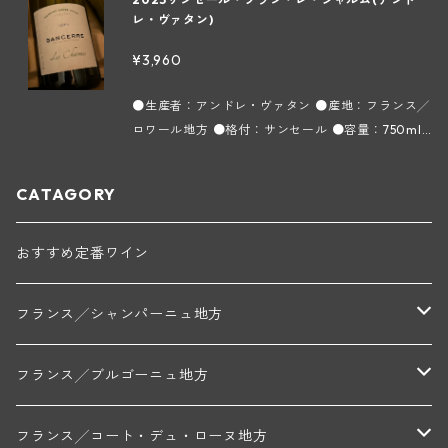
ベルに使われているピノ ノワールとは違い、ロゼ専
レ・ヴァタン)
用の区画の葡萄を使用しています。葡萄の実が大き
くなりやすい区画で果肉が多く圧搾するとたくさん
¥3,960
ジュースが取れるので淡い色調のロゼになります。
ソーヴィニヨン ブランのようなフレッシュな柑橘果
●生産者：アンドレ・ヴァタン ●産地：フランス╱
実の香り、口当たりは軽やかでミネラル塩味が豊
ロワール地方 ●格付：サンセール ●容量：750ml
か、甘酸っぱい飴玉のようなチャーミングな味わ
●タイプ：白 ●インポーター：株式会社フィネス
い。色合いが分からないように黒いグラスでブライ
ソーヴィニヨン ブラン種100%。フルーティさを出
CATAGORY
ンドで飲むと大半の人が白ワインと間違えるほどソ
す小石と石灰質土壌の区画、コクとオイリーさを出
ーヴィニヨン ブランのような風味があります。
す白亜石灰質土壌の区画、力強さを出すシレックス
【アンドレ・ヴァタン ～ロワール地方サンセール
土壌の区画を土壌ごとに別々に醸造して、最後にア
おすすめ定番ワイン
～】 4代に渡って葡萄栽培を続けているこのドメー
サンブラージュして仕上げています。グレープフル
ヌは、現在14haの畑を所有しています。真面目で温
ーツを連想させるような柑橘類の香りが芳しく、爽
フランス╱シャンパーニュ地方
厚な性格の現当主アンドレ ヴァタン氏は丁寧な畑の
やかなフルーティさとミネラル、キレの良い酸で飲
手入れを心掛け、区画によるテロワールの違いを見
み口が非常に心地良いです。 【アンドレ・ヴァタ
事なアサンブラージュによってまとめ上げた、秀逸
ン ～ロワール地方サンセール～】 4代に渡って葡
モンターニュ・ド・ランス
フランス╱ブルゴーニュ地方
なサンセールを造っています。 14haの畑は約40の
萄栽培を続けているこのドメーヌは、現在14haの畑
区画に分けられ、白土と石灰土壌の畑、小石と石灰
を所有しています。真面目で温厚な性格の現当主ア
トリシェ・ディディエ
コート・デ・ブラン
シャブリ地区
土壌の畑、シレックス（火打石）土壌の畑の3つの
フランス╱コート・デュ・ローヌ地方
ンドレ ヴァタン氏は丁寧な畑の手入れを心掛け、区