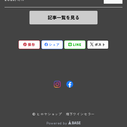
ヴィーニンガー
ズュート・シュタイヤーマルク
ルー・デュモン(ジュヴレ・シャンベルタン)
フォンテーヌ・ガニャール(シャサーニュ・モンラッシェ)
記事一覧を見る
テメント
アンリ・ルブルソー(ジュヴレ・シャンベルタン)
ヴァッハウ
ガニャール・ドラグランジュ(シャサーニュ・モンラッシェ)
ペロ・ミノ(モレ・サン・ドニ)
FXピヒラー
クリスチャン・ベラン・エ・フィス(ムルソー)
保存
シェア
LINE
ポスト
ポンソ(モレ・サン・ドニ)
クノール
ジャック・カリヨン(ピュリニー・モンラッシェ)
ユベール・リニエ(モレ・サン・ドニ)
プラガ―
フランソワ・カリヨン(ピュリニー・モンラッシェ)
ルイ・レミー(モレ・サン・ドニ)
ヒルツベルガ―
トロ・ボー(ショレ・レ・ボーヌ)
L&Aリニエ(モレ・サン・ドニ)
ギルベール・ジレ(サヴィニ・レ・ボーヌ)
© ヒロヤショップ 地下ワインセラー
ヴァンサン・ジャニアール(モレ・サン・ドニ)
ピエール・ギユモ(サヴィニー・レ・ボーヌ)
Powered by