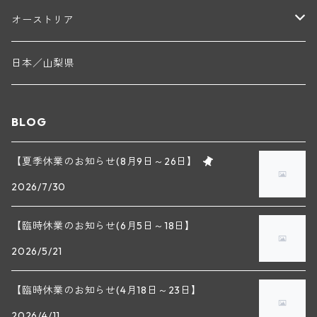
マリウス・ドゥラルシュ(ペルナン・ヴェルジュレス)
ド・ヴェルニュス(レニエ)
アンドレ・ヴァタン(サンセール)
ニコラ・ジェイ
ラインガウ
オーストリア
ニコラ・ルジェ(フラジェ・エシェゾー)
ドニ・ペール・エ・フィス(ペルナン・ヴェルジュレス)
ゲオルグ・ブロイヤー
フランケン
テルメンレギオン
日本／山梨県
メオ・カミュゼ(ヴォーヌ・ロマネ)
コント・ラフォン(ムルソー)
ルドルフ・フォルスト
ヨハネスホフ・ライニッシュ
クレムスタール
BLOG
メオ・カミュゼ・フレール・エ・スール(ヴォーヌ・ロマネ)
フランソワ・ミクルスキ(ムルソー)
セップ・モーザ―
カンプタール
【夏季休業のお知らせ(8月9日～26日】
アンリ・グージュ(ニュイ・サン・ジョルジュ)
バンジャマン・ルルー(ボーヌ)
2026/7/30
マラート
ヒルシュ
ヴァーグラム
ドニ・モルテ(ジュヴレ・シャンベルタン)
ルフレーヴ(ピュリニー・モンラッシェ)
【臨時休業のお知らせ(6月5日～18日】
シュタット・クレムス
シュロス・ゴベルスブルグ
二グル
ミッテルブルゲンランド
フレデリック・エスモナン(ジュヴレ・シャンベルタン)
エティエンヌ・ソゼ(ピュリニー・モンラッシェ)
2026/5/21
ビルギット・アイヒンガー
レート
モリック
ウィーン
ベルナール・デュガ・ピィ(ジュヴレ・シャンベルタン)
ドミニク・ラフォン(ムルソー)
【臨時休業のお知らせ(4月18日～23日】
ユルチッチ・ゾンホーフ
2026/4/11
ヴェーニンガー