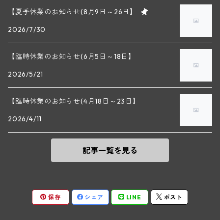
セップ・モーザ―
カンプタール
【夏季休業のお知らせ(8月9日～26日】
アンリ・グージュ(ニュイ・サン・ジョルジュ)
バンジャマン・ルルー(ボーヌ)
2026/7/30
マラート
ヒルシュ
ヴァーグラム
ドニ・モルテ(ジュヴレ・シャンベルタン)
ルフレーヴ(ピュリニー・モンラッシェ)
【臨時休業のお知らせ(6月5日～18日】
シュタット・クレムス
シュロス・ゴベルスブルグ
二グル
ミッテルブルゲンランド
フレデリック・エスモナン(ジュヴレ・シャンベルタン)
エティエンヌ・ソゼ(ピュリニー・モンラッシェ)
2026/5/21
ビルギット・アイヒンガー
レート
モリック
ウィーン
ベルナール・デュガ・ピィ(ジュヴレ・シャンベルタン)
ドミニク・ラフォン(ムルソー)
【臨時休業のお知らせ(4月18日～23日】
ユルチッチ・ゾンホーフ
2026/4/11
ヴェーニンガー
ヴィーニンガー
ズュート・シュタイヤーマルク
ルー・デュモン(ジュヴレ・シャンベルタン)
フォンテーヌ・ガニャール(シャサーニュ・モンラッシェ)
記事一覧を見る
テメント
アンリ・ルブルソー(ジュヴレ・シャンベルタン)
ヴァッハウ
ガニャール・ドラグランジュ(シャサーニュ・モンラッシェ)
ペロ・ミノ(モレ・サン・ドニ)
FXピヒラー
クリスチャン・ベラン・エ・フィス(ムルソー)
保存
シェア
LINE
ポスト
ポンソ(モレ・サン・ドニ)
クノール
ジャック・カリヨン(ピュリニー・モンラッシェ)