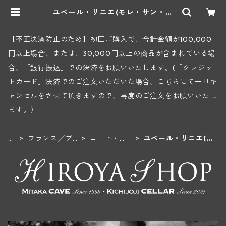
ユベール・リニエ(モレ・サン・ド
ニ) | ヒロヤショップ 地下ワインセ
ラー
【不正決済防止のため】初回ご購入で、合計金額が100,000
円以上場合、または、30,000円以上の商品が含まれている場
合、「銀行振込」での決済をお願いいたします。(「クレジッ
トカード」決済でのご注文いただいた場合、こちらにて一旦キ
ャンセルをさせて頂きますので、再度のご注文をお願いいたし
ます。）
H
フランス╱ブ
コート・
ユベール・リニエ(モ
O
ルゴーニュ地
ド・ニュイ
レ・サン・ドニ)
M
方
地区
E