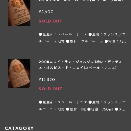
ミュジニーの村に位置し、1964年、1968年、1982
年に植樹。オーク樽で12ヶ月間熟成させる。まろや
¥4,400
かなタンニンが特徴的で、余韻も長い。 【ユベー
SOLD OUT
ル・リニエ ～ブルゴーニュ地方モレ・サン・ドニ
村～】 2014年に折半耕作解消ドメーヌの新時代が
●生産者：ユベール・リニエ ●産地：フランス╱ブ
幕開けする ドメーヌの将来を託されたロマン・リニ
ルゴーニュ地方 ●格付：ブルゴーニュ ●容量：750
エが2004年に他界して以降、老匠ユベール・リニ
ml ●タイプ：赤 ●インポーター：ラック・コーポ
エが引退を撤回して奮起し、ビショで働いていたも
レーション 畑はシャンボール・ミュジニーの村に位
うひとりの息子ローランもドメーヌに戻り、ドメー
2008ニュイ・サン・ジョルジュ1級レ・ディディ
置し、1964年、1968年、1982年に植樹。オーク樽
ヌ・ユベール・リニエの新時代が始まろうとしてい
エ・オスピス・ド・ニュイ(ユベール・リニエ)
で12ヶ月間熟成させる。まろやかなタンニンが特徴
る。 ロマン亡き後、未亡人でアメリカ出身のケレン
的で、余韻も長い。 【ユベール・リニエ ～ブルゴ
が、ドメーヌの畑を折半耕作し始めたためユベー
¥12,320
ーニュ地方モレ・サン・ドニ村～】 2014年に折半
ル・リニエ本人は収穫の３分の１しか受け取れず、
SOLD OUT
耕作解消ドメーヌの新時代が幕開けする ドメーヌの
買いブドウによるネゴシアン・ビジネスも平行させ
将来を託されたロマン・リニエが2004年に他界し
ることで需要に応えるしか手だてがなかった。 この
●生産者：ユベール・リニエ ●産地：フランス╱ブ
て以降、老匠ユベール・リニエが引退を撤回して奮
折半耕作の契約も2014年には解消される見通しであ
ルゴーニュ地方 ●格付：1級 ●容量：750ml ●タイ
起し、ビショで働いていたもうひとりの息子ローラ
る。 かつてはリッチで凝縮感が高く、新樽の香りも
プ：赤 ●インポーター：ラック・コーポレーション
ンもドメーヌに戻り、ドメーヌ・ユベール・リニエ
強かったユベール・リニエのワインだが、故ロマン
3月の第3日曜日に開催される有名なホスピス・ド・
の新時代が始まろうとしている。 ロマン亡き後、未
がスタイルを微調整し、バランスのよいものに仕上
CATAGORY
ニュイのワインオークションで、228リットルのバ