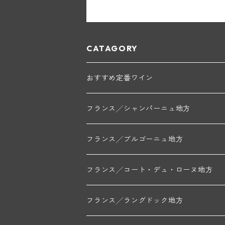
CATAGORY
おすすめ定番ワイン
フランス╱シャンパーニュ地方
モンターニュ・ド・ランス
フランス╱ブルゴーニュ地方
トリシェ・ディディエ
コート・デ・ブラン
シャブリ地区
フランス╱コート・デュ・ローヌ地方
ミッシェル・ジュネ
プティ・ポンティニィ(シャブリ)
コート・ド・ニュイ地区
北部地区
フランス╱ラングドック地方