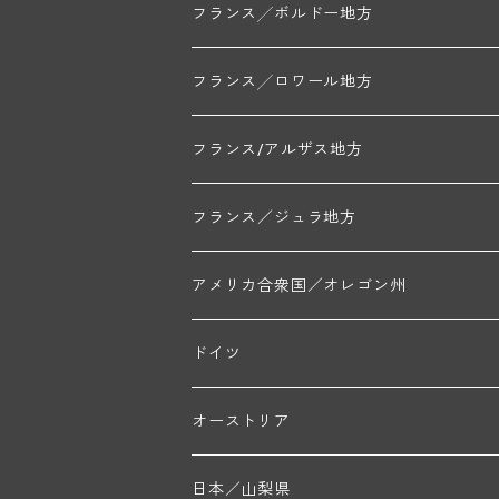
アラン・マティアス(トネロワ)
クロード・デュガ(ジュヴレ・シャンベルタン)
ジャン・ルイ・シャーヴ(エルミタージュ)
コート・ド・ボーヌ地区
南部地区
コトー・デュ・ラングドック地区
フランス╱ボルドー地方
セラファン・ペール・エ・フィス(ジュヴレ・シ
ジャン・ルイ・シャーヴ・セレクション(エルミ
フランソワーズ・ジャニアール(ペルナン・ヴェ
ル・ヴュー・ドンジョン(シャトーヌフ・デュ・
ド・ロルチュ(ヴァルフローネ)
コート・シャロネーズ地区
ヴァン・ド・ペイ・ド・レロー
アントル・ドゥー・メール地区
フランス╱ロワール地方
ルシアン・ボワイヨ(ジュヴレ・シャンベルタン
マルキ・ダンジェルヴィル(ヴォルネー)
シャトー・ライヤ(シャトーヌフ・デュ・パプ)
ロワイエ(コート・デュ・クーショワ)
ムーラン・ド・ガサック
シャトー・レストリーユ
マコネ地区
メドック地区
ペイ・ナンテ地区
フランス/アルザス地方
トラペ・ペール・エ・フィス(ジュヴレ・シャン
ジャン・マリー・ブズロー(ムルソー)
シャトー・デ・トゥール(シャトーヌフ・デュ・
A&Pド・ヴィレーヌ(ブーズロン)
マンシア・ポンセ(シャントレ)
シャトー・ル・タンプル
デ・オー・ペミオン(ムスカデ)
ボージョレ地区
サントル・ニヴェルネ地区
ロリー・ガスマン
フランス／ジュラ地方
ジョルジュ・ルーミエ(シャンボール・ミュジニ
シャトー・ド・ラ・ヴェル╱ベルトラン・ダルヴ
デ・ザムリエ(ヴァッケラス)
ルイ・ジャド(ジヴリ―)
フランク・ジュイヤール(ジュリエナ)
ディディエ・ダグノー(プイィ・フュメ)
トゥーレーヌ地区
アルボワ
アメリカ合衆国／オレゴン州
ブリューノ・デゾネイ・ビセイ(フラジェ・エシ
モンテリー・デュエレ・ポルシュレ(モンテリー
ギイ・ブルトン(モルゴン)
レジス・ミネ(プイィ・フュメ)
ド・ラ・ノブレ(シノン)
ペリカン
ウィラメット・ヴァレー
ドイツ
エマニュエル・ルジェ(フラジェ・エシェゾー)
マリウス・ドゥラルシュ(ペルナン・ヴェルジュ
ド・ヴェルニュス(レニエ)
アンドレ・ヴァタン(サンセール)
ニコラ・ジェイ
ラインガウ
オーストリア
ニコラ・ルジェ(フラジェ・エシェゾー)
ドニ・ペール・エ・フィス(ペルナン・ヴェルジ
ゲオルグ・ブロイヤー
フランケン
テルメンレギオン
日本／山梨県