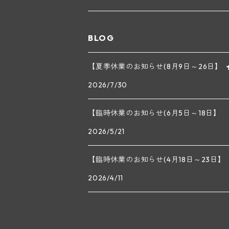
メオ・カミュゼ(ヴォーヌ・ロマネ)
コント・ラフォン(ムルソー)
ルドルフ・フォルスト
ヨハネスホフ・ライニッシュ
クレムスタール
BLOG
メオ・カミュゼ・フレール・エ・スール(ヴォー
フランソワ・ミクルスキ(ムルソー)
セップ・モーザ―
カンプタール
【夏季休業のお知らせ(8月9日～26日】
アンリ・グージュ(ニュイ・サン・ジョルジュ)
バンジャマン・ルルー(ボーヌ)
2026/7/30
マラート
ヒルシュ
ヴァーグラム
ドニ・モルテ(ジュヴレ・シャンベルタン)
ルフレーヴ(ピュリニー・モンラッシェ)
【臨時休業のお知らせ(6月5日～18日】
シュタット・クレムス
シュロス・ゴベルスブルグ
二グル
ミッテルブルゲンランド
フレデリック・エスモナン(ジュヴレ・シャンベ
エティエンヌ・ソゼ(ピュリニー・モンラッシェ
2026/5/21
ビルギット・アイヒンガー
レート
モリック
ウィーン
ベルナール・デュガ・ピィ(ジュヴレ・シャンベ
ドミニク・ラフォン(ムルソー)
【臨時休業のお知らせ(4月18日～23日】
ユルチッチ・ゾンホーフ
2026/4/11
ヴェーニンガー
ヴィーニンガー
ズュート・シュタイヤーマルク
ルー・デュモン(ジュヴレ・シャンベルタン)
フォンテーヌ・ガニャール(シャサーニュ・モン
テメント
アンリ・ルブルソー(ジュヴレ・シャンベルタン
ヴァッハウ
ガニャール・ドラグランジュ(シャサーニュ・モ