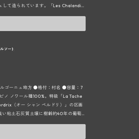
、アルコール醗酵は自然酵母で櫂入れと液循
造られています。「Les Chalandin
は樫樽でブルゴーニュクラスは12ヵ月、そ
ム）」はヴォーヌ ロマネ村の集落の東にある
にもよりますが、ブルゴーニュで約25%、
土壌の畑は口当たりが柔らかくリッチで余
にすることもあります。瓶詰前にコラージュ
ダモード）」はニュイ サン ジョルジュに隣接
はミネラルとスパイシーな個性がより多
降ってくれて葡萄の生育が早熟だったので収
インはスパイシーな赤い果実味が豊かでバ
ルソー)
口当たりも丸く柔らかく、素晴らしい果実
～ブルゴ
いうちからとても飲みやすいワインにな
947年にルシアン シュヴィニーがヴォー
トさがお互いに調和を取っているので今
ン ペルドゥリ）」の区画に葡萄を植えたのがこの
実味は熟成のポテンシャルも秘めてお
ヴィニーは父ミッシェルから1984年に
ルゴーニュ地方 ●格付：村名 ●容量：7
苗字「Chevigny（シュヴィニー）」
す。
もので、現在はコート ド ニュイを中心に
erdrix（オー シャン ペルドリ）」の区画
培を行っていますが、HVE認証という葡
 で浅い粘土石灰質土壌に樹齢約40年の葡萄
えて活動している生産者に与えられる認
はフランス語でヤマウズラの意味で、グリオッ
。ワインの販売については、ドメーヌで
モモのようなエレガントなアロマ、カシ
ジをリリースできるように努めていま