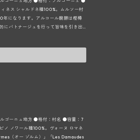
ルゴーニュ地方 ●格付：ブルゴーニュ ●
30年になります。アルコール醗酵は樫樽
定期的にバトナージュを行って旨味を引き出
カシアや西洋山査子、アニスや桃、菩提
れ、口当たり柔らかくデリケート、フル
も感じられます。 【シュヴィニ
第2次世界大戦後の1947年にルシアン
drix（オー シャン ペルドゥリ）」の区画に
る現当主のパスカル シュヴィニーは父ミッ
名はパスカルの父方の苗字「Chevigny
ー）」を掛け合わせたもので、現在はコート
リュット レゾネで栽培を行っていますが、
しく環境のことを考えて活動している生産
ルゴーニュ地方 ●格付：村名 ●容量：7
を目指しています。ワインの販売につい
思ったヴィンテージをリリースできるよ
rmes（オー ゾルム）」「Les Damaudes