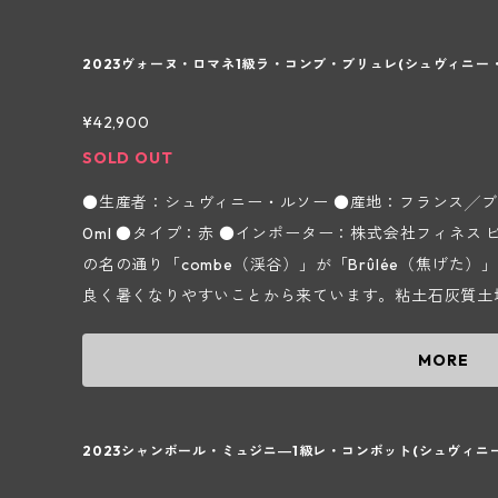
スのようなスパイシーなニュアンスもあり、時間と共に
す。 葡萄の収穫は手摘みで除梗100%、アルコール醗
ります。肉厚な果実味と複雑さ、余韻は柔らかで若いう
最高30℃で10～15日間行います。熟成は樫樽でブルゴ
ンニンも溶け込んでオイリーで滑らかになっていきます。 【シュヴィニー・ルソー ～ブル
2023ヴォーヌ・ロマネ1級ラ・コンブ・ブリュレ(シュヴィニー
月間行います。新樽比率はヴィンテージにもよりますが、
ニュ地方ヴォーヌ・ロマネ村～】 第2次世界大戦後の19
0%ほど、グラン エシェゾーのみ100%にすることも
¥42,900
ロマネの「Aux Champs Perdrix（オー シャン 
ノンフィルターで瓶詰されています。 ～ドメーヌによる2023ヴィンテージに対するコメント～ 2
メーヌの始まりで、3代目となる現当主のパスカル シュヴ
SOLD OUT
023年は日照量が非常に多く雨も適度に降ってくれて葡
メーヌを引き継ぎました。ドメーヌ名はパスカルの父方の苗
●生産者：シュヴィニー・ルソー ●産地：フランス╱ブル
に行われた。入念に行った除梗のおかげで口当たりも丸
母方の苗字「Rousseau（ルソー）」を掛け合わせたも
0ml ●タイプ：赤 ●インポーター：株式会社フィネス ピノ ノワール種100%。区画名の由来はそ
そそるまさに太陽を感じるような味わいで若いうちから
haの葡萄畑を所持しています。リュット レゾネで栽培
の名の通り「combe（渓谷）」が「Brûlée（焦げた
ストラクチャーと繊細なタンニン、エレガントさがお互
培から瓶詰に至るまで、より厳しく環境のことを考えて
良く暑くなりやすいことから来ています。粘土石灰質土壌
むことができるが、チャーミングで豊かな果実味は熟成
得ており、高い品質のワイン造りを目指しています。ワ
00%、新樽80%で醸造していてリッチで丸みのある味
ごとに複雑さが増してくるだろう。 参照：輸入元フィネス｢生産者資料｣より ＊実際の商品と画像
させながら飲み始めても良いなと思ったヴィンテージを
うな深い色合い、フランボワーズやブラックベリー、サ
MORE
が異なる場合(ヴィンテージ等)がございます。
萄の収穫は手摘みで除梗100%、アルコール醗酵は自然
マ、新樽由来のバニラなどのニュアンスなどが感じられ
0℃で10～15日間行います。熟成は樫樽でブルゴーニュ
味、口当たりは滑らかで複雑さもありますが、熟成させ
います。新樽比率はヴィンテージにもよりますが、ブルゴ
いになっていきます。 【シュヴィニー・ルソー ～ブルゴーニュ地方ヴォーヌ・ロマネ村～】 第
2023シャンボール・ミュジニ―1級レ・コンボット(シュヴィニ
ど、グラン エシェゾーのみ100%にすることもありま
2次世界大戦後の1947年にルシアン シュヴィニーがヴォーヌ ロ