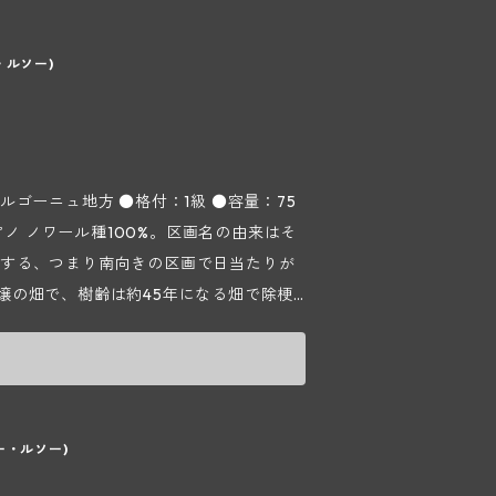
下草や香辛料なども感じられるようにな
酵は自然酵母で櫂入れと液循環を行いながら
ちはパワフルですが、瓶熟することでタ
ーニュクラスは12ヵ月、それ以外は約18ヵ
ゴー
・ルソー)
ブルゴーニュで約25%、それ以外は約8
47年にルシアン シュヴィニーがヴォーヌ
あります。瓶詰前にコラージュのみを行い、
ペルドゥリ）」の区画に葡萄を植えたのがこのド
ィニーは父ミッシェルから1984年にド
萄の生育が早熟だったので収穫は9月前半
字「Chevigny（シュヴィニー）」と
ゴーニュ地方 ●格付：1級 ●容量：75
く柔らかく、素晴らしい果実味が食欲を
ので、現在はコート ド ニュイを中心に約4
とても飲みやすいワインになっている。
を行っていますが、HVE認証という葡萄栽
）」する、つまり南向きの区画で日当たりが
いに調和を取っているので今からでも飲
活動している生産者に与えられる認証を
の畑で、樹齢は約45年になる畑で除梗1
のポテンシャルも秘めており、年を追う
インの販売については、ドメーヌで瓶熟
わいになりやすいワイン。ガーネットのよ
リリースできるように努めています。 葡
クランボなどの熟した赤い果実のアロ
酵母で櫂入れと液循環を行いながら最高3
ます。肉付きの良いリッチで力強い果実
クラスは12ヵ月、それ以外は約18ヵ月間行
るとよりオイリーでたっぷりとした味わ
ーニュで約25%、それ以外は約80%ほ
ー・ルソー)
す。瓶詰前にコラージュのみを行い、ノンフ
マネの「Aux Champs Perdrix（オ