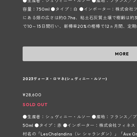
●生産者：シュヴィニー・ルソー ●産地：フランス╱ブ
容量：750ml ●タイプ：白 ●インポーター：株式会社フィネス シャルドネ種100%。ムルソー村
にある畑の広さは約0.7ha、粘土石灰質土壌で樹齢は約
で10～15日間行い、新樽率20%の樫樽で12ヵ月間、
しながら熟成させます。レモンや洋梨、アーモンド、ア
樹、ミント、パイナップルのような様々な香りが感じら
ーティでミネラル豊か、甘草やブリオッシュのようなニュアンス
MORE
ー・ルソー ～ブルゴーニュ地方ヴォーヌ・ロマネ村～】 
シュヴィニーがヴォーヌ ロマネの「Aux Champs Per
葡萄を植えたのがこのドメーヌの始まりで、3代目とな
2023ヴォーヌ・ロマネ(シュヴィニー・ルソー)
シェルから1984年にドメーヌを引き継ぎました。ドメーヌ
（シュヴィニー）」と母方の苗字「Rousseau（ルソ
¥28,600
ド ニュイを中心に約4haの葡萄畑を所持しています。
SOLD OUT
HVE認証という葡萄栽培から瓶詰に至るまで、より厳
●生産者：シュヴィニー・ルソー ●産地：フランス╱ブ
者に与えられる認証を得ており、高い品質のワイン造り
50ml ●タイプ：赤 ●インポーター：株式会社フィネス ピノ ノワール種100%。ヴォーヌ ロマネ
ては、ドメーヌで瓶熟させながら飲み始めても良いなと
村名の「LesChalandins（レ シャランダン）」「Aux O