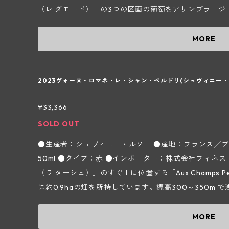
うに努めています。 葡萄の収穫は手摘みで除梗100%
（レ ダモード）」の3つの区画の葡萄をアサンブラージュして
環を行いながら最高30℃で10～15日間行います。熟成
s（レ シャランダン）」と「Aux Ormes（オー ゾル
れ以外は約18ヵ月間行います。新樽比率はヴィンテージ
国道74号線に隣接する区画で、粘土多めの粘土石灰質
MORE
それ以外は約80%ほど、グラン エシェゾーのみ100%
韻の長い味わいを与えます。「Les Damaudes（レ 
のみを行い、ノンフィルターで瓶詰されています。 ～ドメーヌによる2023ヴィンテージに対する
する丘の上部にある区画で石灰質土壌のテロワールから
コメント～ 2023年は日照量が非常に多く雨も適度に
く出ます。上記3区画をアサンブラージュしてできるワ
2023ヴォーヌ・ロマネ・レ・シャン・ペルドリ(シュヴィニー・
穫は9月前半に行われた。入念に行った除梗のおかげで
ランス良く比較的飲みやすい味わいになる傾向があります。 【シュヴィニー・ルソー 
味が食欲をそそるまさに太陽を感じるような味わいで若
¥33,366
ーニュ地方ヴォーヌ・ロマネ村～】 第2次世界大戦後の1
っている。ストラクチャーと繊細なタンニン、エレガン
ヌ ロマネの「Aux Champs Perdrix（オー シャ
SOLD OUT
からでも飲むことができるが、チャーミングで豊かな果
ドメーヌの始まりで、3代目となる現当主のパスカル シュ
り、年を追うごとに複雑さが増してくるだろう。 参照：輸入元フィネス｢生産者資料｣より ＊実際
●生産者：シュヴィニー・ルソー ●産地：フランス╱ブ
ドメーヌを引き継ぎました。ドメーヌ名はパスカルの父方の
の商品と画像が異なる場合(ヴィンテージ等)がございま
50ml ●タイプ：赤 ●インポーター：株式会社フィネス ピノ ノワール種100%。特級「La Tache
と母方の苗字「Rousseau（ルソー）」を掛け合わせた
（ラ ターシュ）」のすぐ上に位置する「Aux Champs P
約4haの葡萄畑を所持しています。リュット レゾネで栽
に約0.9haの畑を所持しています。標高300～350m
萄栽培から瓶詰に至るまで、より厳しく環境のことを考
が植えられています。「Perdrix（ペルドリ）」と 
証を得ており、高い品質のワイン造りを目指しています
ト（フランスの酸味の強いサクランボ）やイチゴ、コケ
MORE
瓶熟させながら飲み始めても良いなと思ったヴィンテー