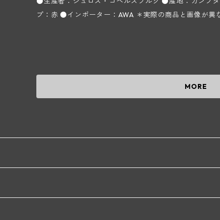
●生産者：シュロス・ゴベルスブルグ ●産地：カンプタール
プ：赤 ●インポーター：AWA ＊実
MORE