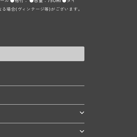
 ●格付： ●容量：750ml ●タイ
際の商品と画像が異なる場合(ヴィンテージ等)がございます。