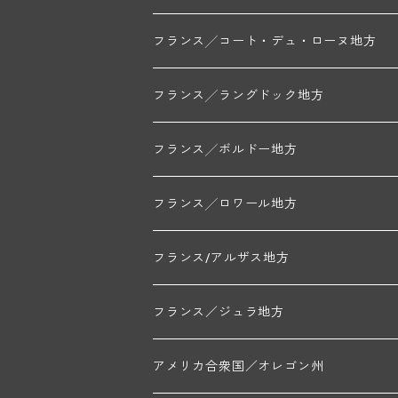
トリシェ・ディディエ
コート・デ・ブラン
シャブリ地区
フランス╱コート・デュ・ローヌ地方
ミッシェル・ジュネ
プティ・ポンティニィ(シャブリ)
コート・ド・ニュイ地区
北部地区
フランス╱ラングドック地方
アラン・マティアス(トネロワ)
クロード・デュガ(ジュヴレ・シャンベルタン)
ジャン・ルイ・シャーヴ(エルミタージュ)
コート・ド・ボーヌ地区
南部地区
コトー・デュ・ラングドック地区
フランス╱ボルドー地方
セラファン・ペール・エ・フィス(ジュヴレ・シ
ジャン・ルイ・シャーヴ・セレクション(エルミ
フランソワーズ・ジャニアール(ペルナン・ヴェ
ル・ヴュー・ドンジョン(シャトーヌフ・デュ・
ド・ロルチュ(ヴァルフローネ)
コート・シャロネーズ地区
ヴァン・ド・ペイ・ド・レロー
アントル・ドゥー・メール地区
フランス╱ロワール地方
ルシアン・ボワイヨ(ジュヴレ・シャンベルタン
マルキ・ダンジェルヴィル(ヴォルネー)
シャトー・ライヤ(シャトーヌフ・デュ・パプ)
ロワイエ(コート・デュ・クーショワ)
ムーラン・ド・ガサック
シャトー・レストリーユ
マコネ地区
メドック地区
ペイ・ナンテ地区
フランス/アルザス地方
トラペ・ペール・エ・フィス(ジュヴレ・シャン
ジャン・マリー・ブズロー(ムルソー)
シャトー・デ・トゥール(シャトーヌフ・デュ・
A&Pド・ヴィレーヌ(ブーズロン)
マンシア・ポンセ(シャントレ)
シャトー・ル・タンプル
デ・オー・ペミオン(ムスカデ)
ボージョレ地区
サントル・ニヴェルネ地区
ロリー・ガスマン
フランス／ジュラ地方
ジョルジュ・ルーミエ(シャンボール・ミュジニ
シャトー・ド・ラ・ヴェル╱ベルトラン・ダルヴ
デ・ザムリエ(ヴァッケラス)
ルイ・ジャド(ジヴリ―)
フランク・ジュイヤール(ジュリエナ)
ディディエ・ダグノー(プイィ・フュメ)
トゥーレーヌ地区
アルボワ
アメリカ合衆国／オレゴン州