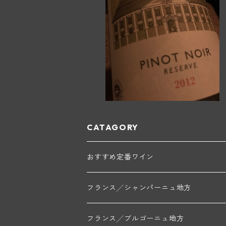
CATAGORY
おすすめ定番ワイン
フランス╱シャンパーニュ地方
モンターニュ・ド・ランス
フランス╱ブルゴーニュ地方