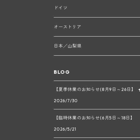
ブリューノ・デゾネイ・ビセイ(フラジェ・エシ
モンテリー・デュエレ・ポルシュレ(モンテリー
ギイ・ブルトン(モルゴン)
レジス・ミネ(プイィ・フュメ)
ド・ラ・ノブレ(シノン)
ペリカン
ウィラメット・ヴァレー
ドイツ
エマニュエル・ルジェ(フラジェ・エシェゾー)
マリウス・ドゥラルシュ(ペルナン・ヴェルジュ
ド・ヴェルニュス(レニエ)
アンドレ・ヴァタン(サンセール)
ニコラ・ジェイ
ラインガウ
オーストリア
ニコラ・ルジェ(フラジェ・エシェゾー)
ドニ・ペール・エ・フィス(ペルナン・ヴェルジ
ゲオルグ・ブロイヤー
フランケン
テルメンレギオン
日本／山梨県
メオ・カミュゼ(ヴォーヌ・ロマネ)
コント・ラフォン(ムルソー)
ルドルフ・フォルスト
ヨハネスホフ・ライニッシュ
クレムスタール
BLOG
メオ・カミュゼ・フレール・エ・スール(ヴォー
フランソワ・ミクルスキ(ムルソー)
セップ・モーザ―
カンプタール
【夏季休業のお知らせ(8月9日～26日】
アンリ・グージュ(ニュイ・サン・ジョルジュ)
バンジャマン・ルルー(ボーヌ)
2026/7/30
マラート
ヒルシュ
ヴァーグラム
ドニ・モルテ(ジュヴレ・シャンベルタン)
ルフレーヴ(ピュリニー・モンラッシェ)
【臨時休業のお知らせ(6月5日～18日】
シュタット・クレムス
シュロス・ゴベルスブルグ
二グル
ミッテルブルゲンランド
フレデリック・エスモナン(ジュヴレ・シャンベ
エティエンヌ・ソゼ(ピュリニー・モンラッシェ
2026/5/21
ビルギット・アイヒンガー
レート
モリック