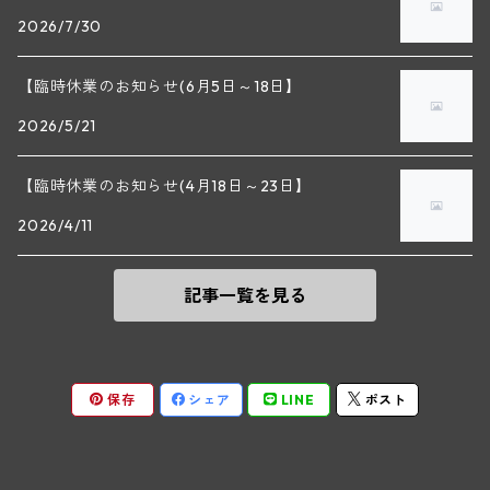
2026/7/30
マラート
ヒルシュ
ヴァーグラム
ドニ・モルテ(ジュヴレ・シャンベルタン)
ルフレーヴ(ピュリニー・モンラッシェ)
【臨時休業のお知らせ(6月5日～18日】
シュタット・クレムス
シュロス・ゴベルスブルグ
二グル
ミッテルブルゲンランド
フレデリック・エスモナン(ジュヴレ・シャンベルタン)
エティエンヌ・ソゼ(ピュリニー・モンラッシェ)
2026/5/21
ビルギット・アイヒンガー
レート
モリック
ウィーン
ベルナール・デュガ・ピィ(ジュヴレ・シャンベルタン)
ドミニク・ラフォン(ムルソー)
【臨時休業のお知らせ(4月18日～23日】
ユルチッチ・ゾンホーフ
2026/4/11
ヴェーニンガー
ヴィーニンガー
ズュート・シュタイヤーマルク
ルー・デュモン(ジュヴレ・シャンベルタン)
フォンテーヌ・ガニャール(シャサーニュ・モンラッシェ)
記事一覧を見る
テメント
アンリ・ルブルソー(ジュヴレ・シャンベルタン)
ヴァッハウ
ガニャール・ドラグランジュ(シャサーニュ・モンラッシェ)
ペロ・ミノ(モレ・サン・ドニ)
FXピヒラー
クリスチャン・ベラン・エ・フィス(ムルソー)
保存
シェア
LINE
ポスト
ポンソ(モレ・サン・ドニ)
クノール
ジャック・カリヨン(ピュリニー・モンラッシェ)
ユベール・リニエ(モレ・サン・ドニ)
プラガ―
フランソワ・カリヨン(ピュリニー・モンラッシェ)