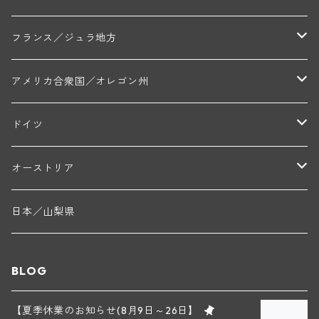
トラペ・ペール・エ・フィス(ジュヴレ・シャンベルタン)
ジャン・マリー・ブズロー(ムルソー)
シャトー・デ・トゥール(シャトーヌフ・デュ・パプ)
A&Pド・ヴィレーヌ(ブーズロン)
マンシア・ポンセ(シャントレ)
シャトー・ル・タンプル
デ・オー・ペミオン(ムスカデ)
ボージョレ地区
サントル・ニヴェルネ地区
ロリー・ガスマン
フランス／ジュラ地方
ジョルジュ・ルーミエ(シャンボール・ミュジニー)
シャトー・ド・ラ・ヴェル╱ベルトラン・ダルヴィオ(ムルソー)
デ・ザムリエ(ヴァッケラス)
ルイ・ジャド(ジヴリ―)
フランク・ジュイヤール(ジュリエナ)
ディディエ・ダグノー(プイィ・フュメ)
トゥーレーヌ地区
アルボワ
アメリカ合衆国／オレゴン州
ブリューノ・デゾネイ・ビセイ(フラジェ・エシェゾー)
モンテリー・デュエレ・ポルシュレ(モンテリー)
ギイ・ブルトン(モルゴン)
レジス・ミネ(プイィ・フュメ)
ド・ラ・ノブレ(シノン)
ペリカン
ウィラメット・ヴァレー
ドイツ
エマニュエル・ルジェ(フラジェ・エシェゾー)
マリウス・ドゥラルシュ(ペルナン・ヴェルジュレス)
ド・ヴェルニュス(レニエ)
アンドレ・ヴァタン(サンセール)
ニコラ・ジェイ
ラインガウ
オーストリア
ニコラ・ルジェ(フラジェ・エシェゾー)
ドニ・ペール・エ・フィス(ペルナン・ヴェルジュレス)
ゲオルグ・ブロイヤー
フランケン
テルメンレギオン
日本／山梨県
メオ・カミュゼ(ヴォーヌ・ロマネ)
コント・ラフォン(ムルソー)
ルドルフ・フォルスト
ヨハネスホフ・ライニッシュ
クレムスタール
BLOG
メオ・カミュゼ・フレール・エ・スール(ヴォーヌ・ロマネ)
フランソワ・ミクルスキ(ムルソー)
セップ・モーザ―
カンプタール
【夏季休業のお知らせ(8月9日～26日】
アンリ・グージュ(ニュイ・サン・ジョルジュ)
バンジャマン・ルルー(ボーヌ)