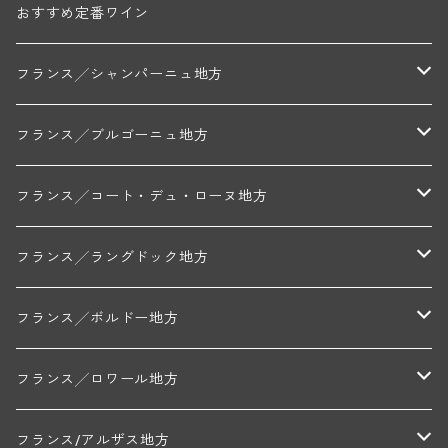
おすすめ定番ワイン
フランス╱シャンパーニュ地方
モンターニュ・ド・ランス
フランス╱ブルゴーニュ地方
トリシェ・ディディエ
コート・デ・ブラン
シャブリ地区
フランス╱コート・デュ・ローヌ地方
ミッシェル・ジュネ
プティ・ポンティニィ(シャブリ)
コート・ド・ニュイ地区
北部地区
フランス╱ラングドック地方
アラン・マティアス(トネロワ)
クロード・デュガ(ジュヴレ・シャンベルタン)
ジャン・ルイ・シャーヴ(エルミタージュ)
コート・ド・ボーヌ地区
南部地区
コトー・デュ・ラングドック地区
フランス╱ボルドー地方
セラファン・ペール・エ・フィス(ジュヴレ・シャンベルタン)
ジャン・ルイ・シャーヴ・セレクション(エルミタージュ)
フランソワーズ・ジャニアール(ペルナン・ヴェルジュレス)
ル・ヴュー・ドンジョン(シャトーヌフ・デュ・パプ)
ド・ロルチュ(ヴァルフローネ)
コート・シャロネーズ地区
ヴァン・ド・ペイ・ド・レロー
アントル・ドゥー・メール地区
フランス╱ロワール地方
ルシアン・ボワイヨ(ジュヴレ・シャンベルタン)
マルキ・ダンジェルヴィル(ヴォルネー)
シャトー・ライヤ(シャトーヌフ・デュ・パプ)
ロワイエ(コート・デュ・クーショワ)
ムーラン・ド・ガサック
シャトー・レストリーユ
マコネ地区
メドック地区
ペイ・ナンテ地区
フランス/アルザス地方