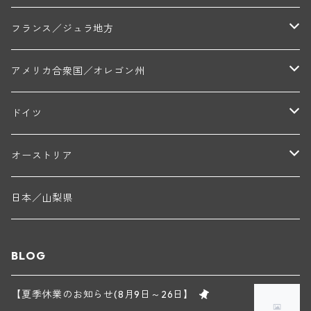
トラペ・ペール・エ・フィス(ジュヴレ・シャンベルタン)
ジャン・マリー・ブズロー(ムルソー)
シャトー・デ・トゥール(シャトーヌフ・デュ・パプ)
A&Pド・ヴィレーヌ(ブーズロン)
マンシア・ポンセ(シャントレ)
シャトー・ル・タンプル
デ・オー・ペミオン(ムスカデ)
ボージョレ地区
サントル・ニヴェルネ地区
ロリー・ガスマン
フランス／ジュラ地方
ジョルジュ・ルーミエ(シャンボール・ミュジニー)
シャトー・ド・ラ・ヴェル╱ベルトラン・ダルヴィオ(ムルソー)
デ・ザムリエ(ヴァッケラス)
ルイ・ジャド(ジヴリ―)
フランク・ジュイヤール(ジュリエナ)
ディディエ・ダグノー(プイィ・フュメ)
トゥーレーヌ地区
アルボワ
アメリカ合衆国／オレゴン州
ブリューノ・デゾネイ・ビセイ(フラジェ・エシェゾー)
モンテリー・デュエレ・ポルシュレ(モンテリー)
ギイ・ブルトン(モルゴン)
レジス・ミネ(プイィ・フュメ)
ド・ラ・ノブレ(シノン)
ペリカン
ウィラメット・ヴァレー
ドイツ
エマニュエル・ルジェ(フラジェ・エシェゾー)
マリウス・ドゥラルシュ(ペルナン・ヴェルジュレス)
ド・ヴェルニュス(レニエ)
アンドレ・ヴァタン(サンセール)
ニコラ・ジェイ
ラインガウ
オーストリア
ニコラ・ルジェ(フラジェ・エシェゾー)
ドニ・ペール・エ・フィス(ペルナン・ヴェルジュレス)
ゲオルグ・ブロイヤー
フランケン
テルメンレギオン
日本／山梨県
メオ・カミュゼ(ヴォーヌ・ロマネ)
コント・ラフォン(ムルソー)
ルドルフ・フォルスト
ヨハネスホフ・ライニッシュ
クレムスタール
BLOG
メオ・カミュゼ・フレール・エ・スール(ヴォーヌ・ロマネ)
フランソワ・ミクルスキ(ムルソー)
セップ・モーザ―
カンプタール
【夏季休業のお知らせ(8月9日～26日】
アンリ・グージュ(ニュイ・サン・ジョルジュ)
バンジャマン・ルルー(ボーヌ)