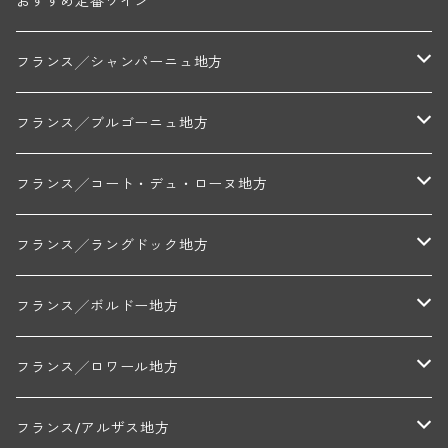
おすすめ定番ワイン
フランス╱シャンパーニュ地方
モンターニュ・ド・ランス
フランス╱ブルゴーニュ地方
トリシェ・ディディエ
コート・デ・ブラン
シャブリ地区
フランス╱コート・デュ・ローヌ地方
ミッシェル・ジュネ
プティ・ポンティニィ(シャブリ)
コート・ド・ニュイ地区
北部地区
フランス╱ラングドック地方
アラン・マティアス(トネロワ)
クロード・デュガ(ジュヴレ・シャンベルタン)
ジャン・ルイ・シャーヴ(エルミタージュ)
コート・ド・ボーヌ地区
南部地区
コトー・デュ・ラングドック地区
フランス╱ボルドー地方
セラファン・ペール・エ・フィス(ジュヴレ・シャンベルタン)
ジャン・ルイ・シャーヴ・セレクション(エルミタージュ)
フランソワーズ・ジャニアール(ペルナン・ヴェルジュレス)
ル・ヴュー・ドンジョン(シャトーヌフ・デュ・パプ)
ド・ロルチュ(ヴァルフローネ)
コート・シャロネーズ地区
ヴァン・ド・ペイ・ド・レロー
アントル・ドゥー・メール地区
フランス╱ロワール地方
ルシアン・ボワイヨ(ジュヴレ・シャンベルタン)
マルキ・ダンジェルヴィル(ヴォルネー)
シャトー・ライヤ(シャトーヌフ・デュ・パプ)
ロワイエ(コート・デュ・クーショワ)
ムーラン・ド・ガサック
シャトー・レストリーユ
マコネ地区
メドック地区
ペイ・ナンテ地区
フランス/アルザス地方