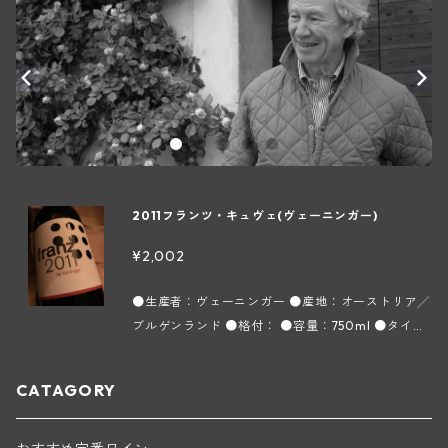
2011フランツ・キュヴェ(ヴェーニンガー)
¥2,002
●生産者：ヴェーニンガー ●産地：オーストリア╱
ブルゲンランド ●格付： ●容量：750ml ●タイ
プ：赤 ●インポーター：AWA ＊実際の商品と画像
が異なる場合(ヴィンテージ等)がございます。
CATAGORY