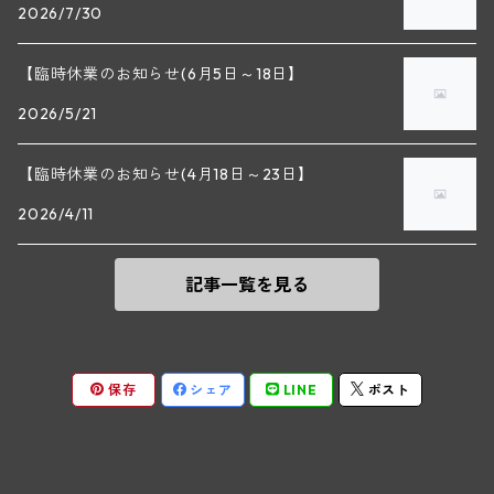
2026/7/30
マラート
ヒルシュ
ヴァーグラム
ドニ・モルテ(ジュヴレ・シャンベルタン)
ルフレーヴ(ピュリニー・モンラッシェ)
【臨時休業のお知らせ(6月5日～18日】
シュタット・クレムス
シュロス・ゴベルスブルグ
二グル
ミッテルブルゲンランド
フレデリック・エスモナン(ジュヴレ・シャンベルタン)
エティエンヌ・ソゼ(ピュリニー・モンラッシェ)
2026/5/21
ビルギット・アイヒンガー
レート
モリック
ウィーン
ベルナール・デュガ・ピィ(ジュヴレ・シャンベルタン)
ドミニク・ラフォン(ムルソー)
【臨時休業のお知らせ(4月18日～23日】
ユルチッチ・ゾンホーフ
2026/4/11
ヴェーニンガー
ヴィーニンガー
ズュート・シュタイヤーマルク
ルー・デュモン(ジュヴレ・シャンベルタン)
フォンテーヌ・ガニャール(シャサーニュ・モンラッシェ)
記事一覧を見る
テメント
アンリ・ルブルソー(ジュヴレ・シャンベルタン)
ヴァッハウ
ガニャール・ドラグランジュ(シャサーニュ・モンラッシェ)
ペロ・ミノ(モレ・サン・ドニ)
FXピヒラー
クリスチャン・ベラン・エ・フィス(ムルソー)
保存
シェア
LINE
ポスト
ポンソ(モレ・サン・ドニ)
クノール
ジャック・カリヨン(ピュリニー・モンラッシェ)
ユベール・リニエ(モレ・サン・ドニ)
プラガ―
フランソワ・カリヨン(ピュリニー・モンラッシェ)