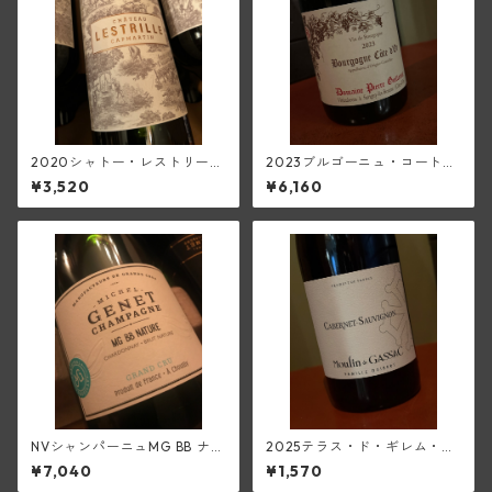
2020シャトー・レストリー
2023ブルゴーニュ・コート・
ユ・キャップ・マルタン・ル
ドール・ピノ・ノワール(ピエ
¥3,520
¥6,160
ージュ(ボルドー・スーペリュ
ール・ギユモ)
ール)
NVシャンパーニュMG BB ナチ
2025テラス・ド・ギレム・カ
ュール・シャルドネ特級ブリ
ベルネ・ソーヴィニヨン<ペ
¥7,040
¥1,570
ュット・ナチュール(ミシェ
イ・ドック>(ムーラン・ド・