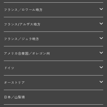
セラファン・ペール・エ・フィス(ジュヴレ・シャンベルタン)
ジャン・ルイ・シャーヴ・セレクション(エルミタージュ)
フランソワーズ・ジャニアール(ペルナン・ヴェルジュレス)
ル・ヴュー・ドンジョン(シャトーヌフ・デュ・パプ)
ド・ロルチュ(ヴァルフローネ)
コート・シャロネーズ地区
ヴァン・ド・ペイ・ド・レロー
アントル・ドゥー・メール地区
フランス╱ロワール地方
ルシアン・ボワイヨ(ジュヴレ・シャンベルタン)
マルキ・ダンジェルヴィル(ヴォルネー)
シャトー・ライヤ(シャトーヌフ・デュ・パプ)
ロワイエ(コート・デュ・クーショワ)
ムーラン・ド・ガサック
シャトー・レストリーユ
マコネ地区
メドック地区
ペイ・ナンテ地区
フランス/アルザス地方
トラペ・ペール・エ・フィス(ジュヴレ・シャンベルタン)
ジャン・マリー・ブズロー(ムルソー)
シャトー・デ・トゥール(シャトーヌフ・デュ・パプ)
A&Pド・ヴィレーヌ(ブーズロン)
マンシア・ポンセ(シャントレ)
シャトー・ル・タンプル
デ・オー・ペミオン(ムスカデ)
ボージョレ地区
サントル・ニヴェルネ地区
ロリー・ガスマン
フランス／ジュラ地方
ジョルジュ・ルーミエ(シャンボール・ミュジニー)
シャトー・ド・ラ・ヴェル╱ベルトラン・ダルヴィオ(ムルソー)
デ・ザムリエ(ヴァッケラス)
ルイ・ジャド(ジヴリ―)
フランク・ジュイヤール(ジュリエナ)
ディディエ・ダグノー(プイィ・フュメ)
トゥーレーヌ地区
アルボワ
アメリカ合衆国／オレゴン州
ブリューノ・デゾネイ・ビセイ(フラジェ・エシェゾー)
モンテリー・デュエレ・ポルシュレ(モンテリー)
ギイ・ブルトン(モルゴン)
レジス・ミネ(プイィ・フュメ)
ド・ラ・ノブレ(シノン)
ペリカン
ウィラメット・ヴァレー
ドイツ
エマニュエル・ルジェ(フラジェ・エシェゾー)
マリウス・ドゥラルシュ(ペルナン・ヴェルジュレス)
ド・ヴェルニュス(レニエ)
アンドレ・ヴァタン(サンセール)
ニコラ・ジェイ
ラインガウ
オーストリア
ニコラ・ルジェ(フラジェ・エシェゾー)
ドニ・ペール・エ・フィス(ペルナン・ヴェルジュレス)
ゲオルグ・ブロイヤー
フランケン
テルメンレギオン
日本／山梨県
メオ・カミュゼ(ヴォーヌ・ロマネ)
コント・ラフォン(ムルソー)