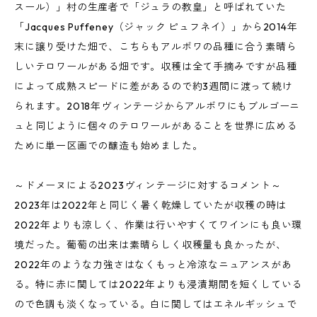
スール）」村の生産者で「ジュラの教皇」と呼ばれていた
「Jacques Puffeney（ジャック ピュフネイ）」から2014年
末に譲り受けた畑で、こちらもアルボワの品種に合う素晴ら
しいテロワールがある畑です。収穫は全て手摘みですが品種
によって成熟スピードに差があるので約3週間に渡って続け
られます。2018年ヴィンテージからアルボワにもブルゴーニ
ュと同じように個々のテロワールがあることを世界に広める
ために単一区画での醸造も始めました。
～ドメーヌによる2023ヴィンテージに対するコメント～
2023年は2022年と同じく暑く乾燥していたが収穫の時は
2022年よりも涼しく、作業は行いやすくてワインにも良い環
境だった。葡萄の出来は素晴らしく収穫量も良かったが、
2022年のような力強さはなくもっと冷涼なニュアンスがあ
る。特に赤に関しては2022年よりも浸漬期間を短くしている
ので色調も淡くなっている。白に関してはエネルギッシュで