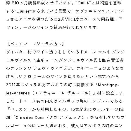
樽で10ヵ月醗酵熟成させています。"Ouillé"とは補酒を意味
する"Ouiller"から来ている言葉で、サヴァニャンのフレッシ
ュさとアロマを保つために2週間に1度のペースで同品種、同
ヴィンテージのワインで補酒が行われています。
【ペリカン ～ジュラ地方～】
ヴォルネー村でワイン造りをしているドメーヌ マルキ ダンジ
ェルヴィルの当主ギョーム ダンジェルヴィル氏と醸造責任者
のフランソワ デュヴィヴィエ氏が、ブルゴーニュのような素
晴らしいテロ ワールのワインを造りたいという探究心から
2012年にジュラ地方アルボワの町に隣接する「Montigny-
les-Arsures（モンティニー レ ザルスール）」村に設立しま
した。ドメーヌ名の由来はアルボワの町のエンブレムである
「ペリカン」から引用したもの。15世紀末にヴォルネーの1級
畑 「Clos des Ducs（クロ デ デュック）」を所有していたブ
ルゴーニュ公には一人娘がおり、彼女はアルボワの町のエン