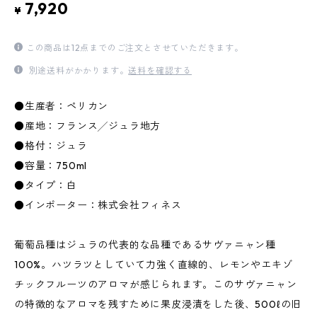
7,920
¥
この商品は12点までのご注文とさせていただきます。
別途送料がかかります。
送料を確認する
●生産者：ペリカン
●産地：フランス╱ジュラ地方
●格付：ジュラ
●容量：750ml
●タイプ：白
●インポーター：株式会社フィネス
葡萄品種はジュラの代表的な品種であるサヴァニャン種
100%。ハツラツとしていて力強く直線的、レモンやエキゾ
チックフルーツのアロマが感じられます。このサヴァニャン
の特徴的なアロマを残すために果皮浸漬をした後、500ℓの旧