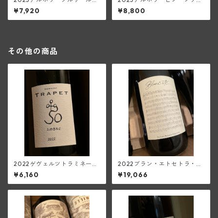
(ペリカン)
ル・クロ・サン・ローラン(ペ
¥7,920
¥8,800
リカン)
その他の商品
2022ゲヴェルツトラミネー
2022ブラン・エトセトラ・ヴ
ル・マセレ・アンブル・オラ
ァン・ド・フランス(ディディ
¥6,160
¥19,066
ンジュ(トラペ)
エ・ダグノー)