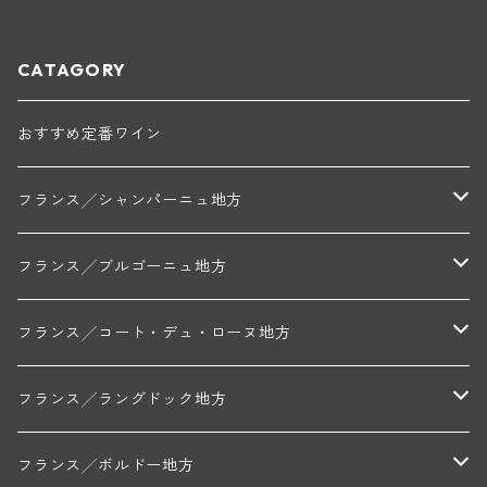
ル・ジュネ)
ガサック)
CATAGORY
おすすめ定番ワイン
フランス╱シャンパーニュ地方
モンターニュ・ド・ランス
フランス╱ブルゴーニュ地方
トリシェ・ディディエ
コート・デ・ブラン
シャブリ地区
フランス╱コート・デュ・ローヌ地方
ミッシェル・ジュネ
プティ・ポンティニィ(シャブリ)
コート・ド・ニュイ地区
北部地区
フランス╱ラングドック地方
アラン・マティアス(トネロワ)
クロード・デュガ(ジュヴレ・シャンベルタン)
ジャン・ルイ・シャーヴ(エルミタージュ)
コート・ド・ボーヌ地区
南部地区
コトー・デュ・ラングドック地区
フランス╱ボルドー地方