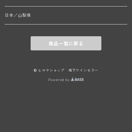
ニコラ・ルジェ(フラジェ・エシェゾー)
ドニ・ペール・エ・フィス(ペルナン・ヴェルジュレス)
ゲオルグ・ブロイヤー
フランケン
テルメンレギオン
日本／山梨県
メオ・カミュゼ(ヴォーヌ・ロマネ)
コント・ラフォン(ムルソー)
ルドルフ・フォルスト
ヨハネスホフ・ライニッシュ
クレムスタール
メオ・カミュゼ・フレール・エ・スール(ヴォーヌ・ロマネ)
フランソワ・ミクルスキ(ムルソー)
商品一覧に戻る
セップ・モーザ―
カンプタール
アンリ・グージュ(ニュイ・サン・ジョルジュ)
バンジャマン・ルルー(ボーヌ)
マラート
ヒルシュ
ヴァーグラム
© ヒロヤショップ 地下ワインセラー
ドニ・モルテ(ジュヴレ・シャンベルタン)
ルフレーヴ(ピュリニー・モンラッシェ)
Powered by
シュタット・クレムス
シュロス・ゴベルスブルグ
二グル
ミッテルブルゲンランド
フレデリック・エスモナン(ジュヴレ・シャンベルタン)
エティエンヌ・ソゼ(ピュリニー・モンラッシェ)
ビルギット・アイヒンガー
レート
モリック
ウィーン
ベルナール・デュガ・ピィ(ジュヴレ・シャンベルタン)
ドミニク・ラフォン(ムルソー)
ユルチッチ・ゾンホーフ
ヴェーニンガー
ヴィーニンガー
ズュート・シュタイヤーマルク
ルー・デュモン(ジュヴレ・シャンベルタン)
フォンテーヌ・ガニャール(シャサーニュ・モンラッシェ)