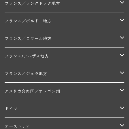
ミッシェル・ジュネ
プティ・ポンティニィ(シャブリ)
コート・ド・ニュイ地区
北部地区
フランス╱ラングドック地方
アラン・マティアス(トネロワ)
クロード・デュガ(ジュヴレ・シャンベルタン)
ジャン・ルイ・シャーヴ(エルミタージュ)
コート・ド・ボーヌ地区
南部地区
コトー・デュ・ラングドック地区
フランス╱ボルドー地方
セラファン・ペール・エ・フィス(ジュヴレ・シャンベルタン)
ジャン・ルイ・シャーヴ・セレクション(エルミタージュ)
フランソワーズ・ジャニアール(ペルナン・ヴェルジュレス)
ル・ヴュー・ドンジョン(シャトーヌフ・デュ・パプ)
ド・ロルチュ(ヴァルフローネ)
コート・シャロネーズ地区
ヴァン・ド・ペイ・ド・レロー
アントル・ドゥー・メール地区
フランス╱ロワール地方
ルシアン・ボワイヨ(ジュヴレ・シャンベルタン)
マルキ・ダンジェルヴィル(ヴォルネー)
シャトー・ライヤ(シャトーヌフ・デュ・パプ)
ロワイエ(コート・デュ・クーショワ)
ムーラン・ド・ガサック
シャトー・レストリーユ
マコネ地区
メドック地区
ペイ・ナンテ地区
フランス/アルザス地方
トラペ・ペール・エ・フィス(ジュヴレ・シャンベルタン)
ジャン・マリー・ブズロー(ムルソー)
シャトー・デ・トゥール(シャトーヌフ・デュ・パプ)
A&Pド・ヴィレーヌ(ブーズロン)
マンシア・ポンセ(シャントレ)
シャトー・ル・タンプル
デ・オー・ペミオン(ムスカデ)
ボージョレ地区
サントル・ニヴェルネ地区
ロリー・ガスマン
フランス／ジュラ地方
ジョルジュ・ルーミエ(シャンボール・ミュジニー)
シャトー・ド・ラ・ヴェル╱ベルトラン・ダルヴィオ(ムルソー)
デ・ザムリエ(ヴァッケラス)
ルイ・ジャド(ジヴリ―)
フランク・ジュイヤール(ジュリエナ)
ディディエ・ダグノー(プイィ・フュメ)
トゥーレーヌ地区
アルボワ
アメリカ合衆国／オレゴン州
ブリューノ・デゾネイ・ビセイ(フラジェ・エシェゾー)
モンテリー・デュエレ・ポルシュレ(モンテリー)
ギイ・ブルトン(モルゴン)
レジス・ミネ(プイィ・フュメ)
ド・ラ・ノブレ(シノン)
ペリカン
ウィラメット・ヴァレー
ドイツ
エマニュエル・ルジェ(フラジェ・エシェゾー)
マリウス・ドゥラルシュ(ペルナン・ヴェルジュレス)
ド・ヴェルニュス(レニエ)
アンドレ・ヴァタン(サンセール)
ニコラ・ジェイ
ラインガウ
オーストリア