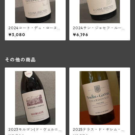
2024コート・デュ・ローヌ・
2024サン・ジョセフ・ルージ
モン・クール(ジャン・ルイ・
ュ・オフル(ジャン・ルイ・シ
¥3,080
¥6,196
シャーヴ・セレクション)
ャーヴ・セレクション)
その他の商品
2023モルゴン(ド・ヴェルニ
2025テラス・ド・ギレム・シ
ュス)
ャルドネ<ペイ・ドック>(ムー