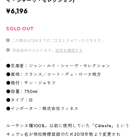
イ・シャーヴ・セレクション)
¥6,196
SOLD OUT
この商品は12点までのご注文とさせていただきます。
別途送料がかかります。
送料を確認する
●生産者：ジャン・ルイ・シャーヴ・セレクション
●産地：フランス╱コート・デュ・ローヌ地方
●格付：サン・ジョセフ
●容量：750ml
●タイプ：白
●インポーター：株式会社フィネス
ルーサンヌ種100%。以前に使用していた「Céleste」という
キュヴェ名が他社商標登録のため2013年物より変更され