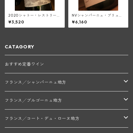
2020シャトー・レストリー
NVシャンパーニュ・ブリュッ
ユ・キャップ・マルタン・ル
ト・ブラン1級(ピエール・トリ
¥3,520
¥6,160
ージュ(ボルドー・スーペリュ
シェ)
ール)
CATAGORY
おすすめ定番ワイン
フランス╱シャンパーニュ地方
モンターニュ・ド・ランス
フランス╱ブルゴーニュ地方
トリシェ・ディディエ
コート・デ・ブラン
シャブリ地区
フランス╱コート・デュ・ローヌ地方