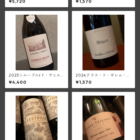
¥5,720
¥1,570
ラン・ド・ガサック)
2023シルーブル(ド・ヴェル
2024テラス・ド・ギレム・メ
ニュス)
ルロー<ペイ・ドック>(ムーラ
¥4,400
¥1,570
ン・ド・ガサック)