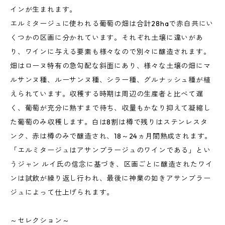
インが生まれます。
エルミタージュに使われる葡萄の畑は合計28haで赤白共にい
くつかの区画に分かれています。それぞれ土壌に違いがあ
り、ワインに与える要素も様々なので別々に醸造されます。
畑はローヌ特有の急勾配な斜面にあり、様々な土壌の畑にマ
ルサンヌ種、ルーサンヌ種、シラー種、グルナッシュ種が植
えられています。収穫する時期は周辺の生産者と比べて遅
く、葡萄が充分に熟すまで待ち、収量もかなり抑えて凝縮し
た葡萄のみ収穫します。白は8割は樽で残りはステンレスタ
ンク、赤は樽のみで醸造され、18～24ヵ月間熟成されます。
「エルミタージュはアサンブラージュのワインである」とい
うジャン ルイ氏の信念に基づき、区画ごとに醸造されたワイ
ンは試飲が繰り返し行われ、最後に神業の如きアサンブラー
ジュによって仕上げられます。
～セレクション～