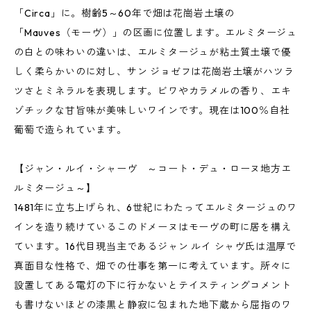
「Circa」に。樹齢5～60年で畑は花崗岩土壌の
「Mauves（モーヴ）」の区画に位置します。エルミタージュ
の白との味わいの違いは、エルミタージュが粘土質土壌で優
しく柔らかいのに対し、サン ジョゼフは花崗岩土壌がハツラ
ツさとミネラルを表現します。ビワやカラメルの香り、エキ
ゾチックな甘旨味が美味しいワインです。現在は100％自社
葡萄で造られています。
【ジャン・ルイ・シャーヴ ～コート・デュ・ローヌ地方エ
ルミタージュ～】
1481年に立ち上げられ、6世紀にわたってエルミタージュのワ
インを造り続けているこのドメーヌはモーヴの町に居を構え
ています。16代目現当主であるジャン ルイ シャヴ氏は温厚で
真面目な性格で、畑での仕事を第一に考えています。所々に
設置してある電灯の下に行かないとテイスティングコメント
も書けないほどの漆黒と静寂に包まれた地下蔵から屈指のワ