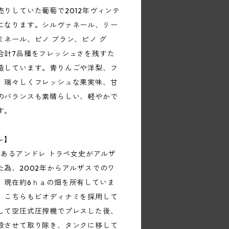
りしていた葡萄で2012年ヴィンテ
になります。シルヴァネール、リー
ネール、ピノ ブラン、ピノ グ
合計7品種をフレッシュさを残すた
造しています。青りんごや洋梨、フ
、瑞々しくフレッシュな果実味、甘
のバランスも素晴らしい、軽やかで
す。
～】
であるアンドレ トラペ女史がアルザ
為、2002年からアルザスでのワ
、現在約6ｈａの畑を所有していま
、こちらもビオディナミを採用して
して空圧式圧搾機でプレスした後、
殿させて取り除き、タンクに移して