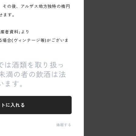
。その後、アルザス地方独特の楕円
させます。
産者資料｣より
る場合(ヴィンテージ等)がございま
では酒類を取り扱っ
歳未満の者の飲酒は法
います。
ートに入れる
通報する