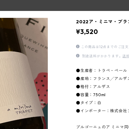
2022ア・ミニマ・ブラ
¥3,520
この商品は12点までのご注
別途送料がかかります。
送
●生産者：トラペ・ペール
●産地：フランス╱アルザ
●格付：アルザス
●容量：750ml
●タイプ：白
●インポーター：株式会社
ブルゴーニュのア ミニマ同