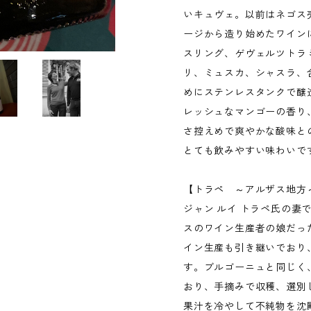
いキュヴェ。以前はネゴス売
ージから造り始めたワイン
スリング、ゲヴェルツトラミ
リ、ミュスカ、シャスラ、
めにステンレスタンクで醸
レッシュなマンゴーの香り
さ控えめで爽やかな酸味と
とても飲みやすい味わいで
【トラペ ～アルザス地方
ジャン ルイ トラペ氏の妻
スのワイン生産者の娘だった
イン生産も引き継いでおり
す。ブルゴーニュと同じく
おり、手摘みで収穫、選別
果汁を冷やして不純物を沈