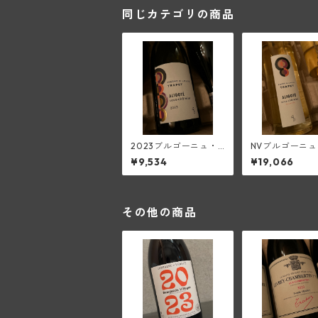
同じカテゴリの商品
2023ブルゴーニュ・
NVブルゴーニ
アリゴテ・スー・シャ
リゴテ・スー・
¥9,534
¥19,066
トレ(ピエール・エ・
レ・パスリエ【37
ルイ・トラペ)
／白甘口】(ピエ
ル・エ・ルイ・
ペ)
その他の商品