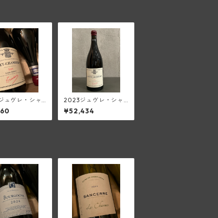
3ジュヴレ・シャ
2023ジュヴレ・シャ
タン(トラペ)
ンベルタン・オストレ
160
¥52,434
ア(トラペ)【1500ml/
マグナム】