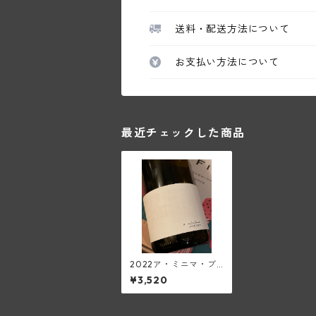
送料・配送方法について
お支払い方法について
最近チェックした商品
2022ア・ミニマ・ブ
ラン・ACアルザス(ト
¥3,520
ラペ)