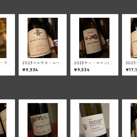
ュ・ア
2023マルサネ・ルー
2023サン・ロマン(ピ
202
シャト
ジュ(トラペ)
エール・エ・ルイ・ト
ンベル
¥9,534
¥9,534
¥17,
5ml
ラペ)
ー
トラ