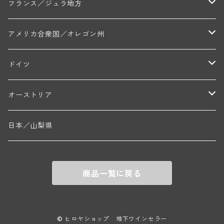
マンシア・ポンセ(シャントレ)
シャトー・ル・タンプル
デ・オー・ペミオン(ムスカデ)
ボージョレ地区
サントル・ニヴェルネ地区
ロリー・ガスマン
フランス／ジュラ地方
ジョルジュ・ルーミエ(シャンボール・ミュジニー)
シャトー・ド・ラ・ヴェル╱ベルトラン・ダルヴィオ(ムルソー)
デ・ザムリエ(ヴァッケラス)
ルイ・ジャド(ジヴリ―)
フランク・ジュイヤール(ジュリエナ)
ディディエ・ダグノー(プイィ・フュメ)
トゥーレーヌ地区
アルボワ
アメリカ合衆国／オレゴン州
ブリューノ・デゾネイ・ビセイ(フラジェ・エシェゾー)
モンテリー・デュエレ・ポルシュレ(モンテリー)
ギイ・ブルトン(モルゴン)
レジス・ミネ(プイィ・フュメ)
ド・ラ・ノブレ(シノン)
ペリカン
ウィラメット・ヴァレー
ドイツ
エマニュエル・ルジェ(フラジェ・エシェゾー)
マリウス・ドゥラルシュ(ペルナン・ヴェルジュレス)
ド・ヴェルニュス(レニエ)
アンドレ・ヴァタン(サンセール)
ニコラ・ジェイ
ラインガウ
オーストリア
ニコラ・ルジェ(フラジェ・エシェゾー)
ドニ・ペール・エ・フィス(ペルナン・ヴェルジュレス)
ゲオルグ・ブロイヤー
フランケン
テルメンレギオン
日本／山梨県
メオ・カミュゼ(ヴォーヌ・ロマネ)
コント・ラフォン(ムルソー)
ルドルフ・フォルスト
ヨハネスホフ・ライニッシュ
クレムスタール
メオ・カミュゼ・フレール・エ・スール(ヴォーヌ・ロマネ)
フランソワ・ミクルスキ(ムルソー)
商品一覧に戻る
セップ・モーザ―
カンプタール
アンリ・グージュ(ニュイ・サン・ジョルジュ)
バンジャマン・ルルー(ボーヌ)
マラート
ヒルシュ
ヴァーグラム
© ヒロヤショップ 地下ワインセラー
ドニ・モルテ(ジュヴレ・シャンベルタン)