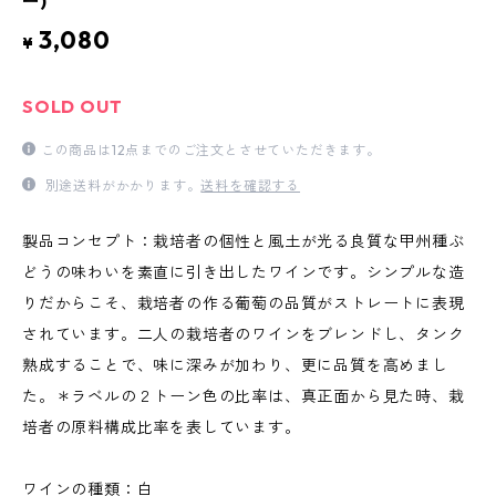
ー)
3,080
¥
SOLD OUT
この商品は12点までのご注文とさせていただきます。
別途送料がかかります。
送料を確認する
製品コンセプト：栽培者の個性と風土が光る良質な甲州種ぶ
どうの味わいを素直に引き出したワインです。シンプルな造
りだからこそ、栽培者の作る葡萄の品質がストレートに表現
されています。二人の栽培者のワインをブレンドし、タンク
熟成することで、味に深みが加わり、更に品質を高めまし
た。＊ラベルの２トーン色の比率は、真正面から見た時、栽
培者の原料構成比率を表しています。
ワインの種類：白