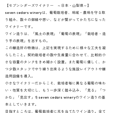
【セブンシダーズワイナリー ～日本・山梨県～】
seven cedars wineryは、葡萄栽培者、地域・農地を守る取
り組み、数々の御縁や想い、などが繋がってかたちになった
ワイナリーです。
ワイン造りは、「風土の表現」「葡萄の表現」「栽培者・造
り手の表現」を志すもの。
この醸造所の特徴は、上記を実現するために様々な工夫を凝
らしたこと。契約栽培者の数や生産量に合わせて、比較的小
さな容量のタンクをきめ細かく設置。また葡萄に優しく、か
つ少数スタッフでやり繰り出来るような施設レイアウトや醸
造用設備を導入。
小さなワイナリーだからこそ、栽培者毎に異なる葡萄の味わ
い・性質を大切にし、もう一歩深く踏み込み、「見る」「つ
かむ」「見出す」をseven cedars wineryのワイン造りの基
本としていきます。
目指すところは、葡萄栽培者に光を当てたワイン造り。全て