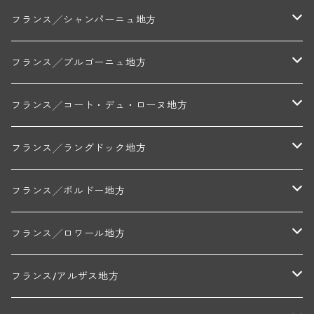
フランス╱シャンパーニュ地方
モンターニュ・ド・ランス
フランス╱ブルゴーニュ地方
トリシェ・ディディエ
コート・デ・ブラン
シャブリ地区
フランス╱コート・デュ・ローヌ地方
ミッシェル・ジュネ
プティ・ポンティニィ(シャブリ)
コート・ド・ニュイ地区
北部地区
フランス╱ラングドック地方
アラン・マティアス(トネロワ)
クロード・デュガ(ジュヴレ・シャンベルタン)
ジャン・ルイ・シャーヴ(エルミタージュ)
コート・ド・ボーヌ地区
南部地区
コトー・デュ・ラングドック地区
フランス╱ボルドー地方
セラファン・ペール・エ・フィス(ジュヴレ・シャンベルタン)
ジャン・ルイ・シャーヴ・セレクション(エルミタージュ)
フランソワーズ・ジャニアール(ペルナン・ヴェルジュレス)
ル・ヴュー・ドンジョン(シャトーヌフ・デュ・パプ)
ド・ロルチュ(ヴァルフローネ)
コート・シャロネーズ地区
ヴァン・ド・ペイ・ド・レロー
アントル・ドゥー・メール地区
フランス╱ロワール地方
ルシアン・ボワイヨ(ジュヴレ・シャンベルタン)
マルキ・ダンジェルヴィル(ヴォルネー)
シャトー・ライヤ(シャトーヌフ・デュ・パプ)
ロワイエ(コート・デュ・クーショワ)
ムーラン・ド・ガサック
シャトー・レストリーユ
マコネ地区
メドック地区
ペイ・ナンテ地区
フランス/アルザス地方
トラペ・ペール・エ・フィス(ジュヴレ・シャンベルタン)
ジャン・マリー・ブズロー(ムルソー)
シャトー・デ・トゥール(シャトーヌフ・デュ・パプ)
A&Pド・ヴィレーヌ(ブーズロン)