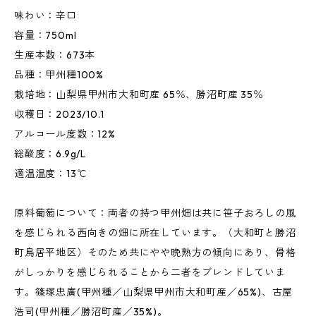
味わい：辛口
容量：750ml
生産本数：673本
品種：甲州種100%
栽培地：山梨県甲州市大和町産 65％、勝沼町産 35％
収穫日：2023/10.1
アルコール度数：12%
総酸度：6.9g/L
適温温度：13℃
原料葡萄について：両者の持つ甲州畑は共に笹子おろしの風
を感じられる西向きの畑に所在しています。（大和町と勝沼
町鳥居平地区）そのため共にやや晩熟方の傾向にあり、骨格
がしっかりを感じられることから二者をブレンドしていま
す。篠塚忠廣(甲州種／山梨県甲州市大和町産／65%)、古屋
浩司(甲州種／勝沼町産／35%)。