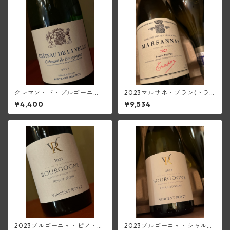
クレマン・ド・ブルゴーニ
2023マルサネ・ブラン(トラ
ュ・ブリュット・ブラン(シャ
ペ)
¥4,400
¥9,534
トー・ド・ラ・ヴェル/ベルト
ラン・ダルヴィオ)
2023ブルゴーニュ・ピノ・ノ
2023ブルゴーニュ・シャルド