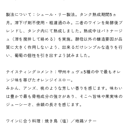
製法について：シュール・リー製法。タンク熟成期間5ヵ
月。滓下げ剤不使用・粗濾過のみ。二者のワインを発酵後ブ
レンドし、タンク内にて熟成しました。熟成中はバトナージ
ュ（滓を撹拌して絡める）を実施。酵母以外の醸造要因が品
質に大きく作用しないよう、出来るだけシンプルな造りを行
い、葡萄の個性を引き出すよう試みました。
テイスティングコメント：甲州キュヴェ5種の中で最もオレ
ンジ味を帯びたオレンジイエロー。
みかん、アンズ、桃のような芳しい香りを感じます。味わい
は豊かで最も骨格成分の強さがあり、そこへ旨味や果実味の
ジューシーさ、余韻の長さを感じます。
ワインに合う料理：焼き鳥（塩）／地鶏ソテー