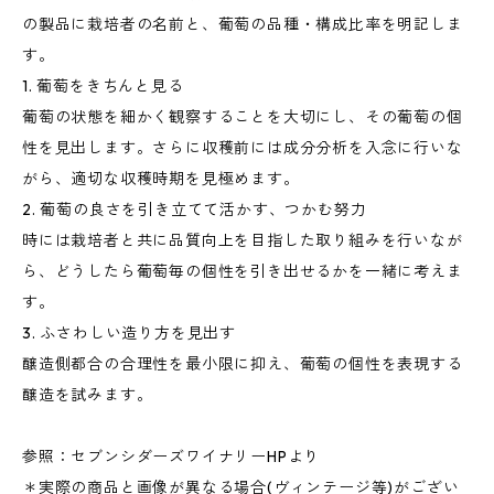
の製品に栽培者の名前と、葡萄の品種・構成比率を明記しま
す。
1. 葡萄をきちんと見る
葡萄の状態を細かく観察することを大切にし、その葡萄の個
性を見出します。さらに収穫前には成分分析を入念に行いな
がら、適切な収穫時期を見極めます。
2. 葡萄の良さを引き立てて活かす、つかむ努力
時には栽培者と共に品質向上を目指した取り組みを行いなが
ら、どうしたら葡萄毎の個性を引き出せるかを一緒に考えま
す。
3. ふさわしい造り方を見出す
醸造側都合の合理性を最小限に抑え、葡萄の個性を表現する
醸造を試みます。
参照：セブンシダーズワイナリーHPより
＊実際の商品と画像が異なる場合(ヴィンテージ等)がござい