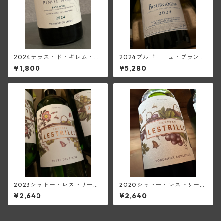
2024テラス・ド・ギレム・ピ
2024ブルゴーニュ・ブラン
ノ・ノワール<ペイ・ドック>
(フランソワーズ・ジャニアー
¥1,800
¥5,280
(ムーラン・ド・ガサック)
ル)
2023シャトー・レストリー
2020シャトー・レストリー
ユ・ブラン(アントル・ドゥ
ユ・ルージュ(ボルドー・スー
¥2,640
¥2,640
ー・メール)
ペリュール)