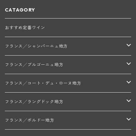
CATAGORY
おすすめ定番ワイン
フランス╱シャンパーニュ地方
モンターニュ・ド・ランス
フランス╱ブルゴーニュ地方
トリシェ・ディディエ
コート・デ・ブラン
シャブリ地区
フランス╱コート・デュ・ローヌ地方
ミッシェル・ジュネ
プティ・ポンティニィ(シャブリ)
コート・ド・ニュイ地区
北部地区
フランス╱ラングドック地方
アラン・マティアス(トネロワ)
クロード・デュガ(ジュヴレ・シャンベルタン)
ジャン・ルイ・シャーヴ(エルミタージュ)
コート・ド・ボーヌ地区
南部地区
コトー・デュ・ラングドック地区
フランス╱ボルドー地方