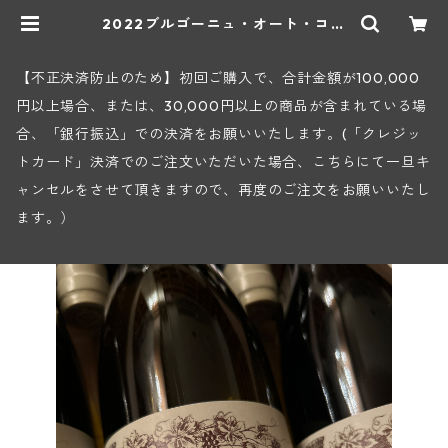
2022ブルゴーニュ・オート・コー
ト・ド・ボーヌ・ル・モン・エ・フ
ォレ(ピエール・ギユモ) | ヒロヤシ
ョップ 地下ワインセラー
【不正決済防止のため】初回ご購入で、合計金額が100,000
円以上場合、または、30,000円以上の商品が含まれている場
合、「銀行振込」での決済をお願いいたします。(「クレジッ
トカード」決済でのご注文いただいた場合、こちらにて一旦キ
ャンセルをさせて頂きますので、再度のご注文をお願いいたし
ます。）