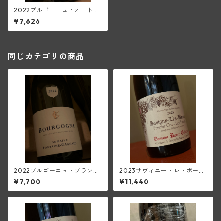
2022ブルゴーニュ・オート・
コート・ド・ボーヌ・ル・モ
¥7,626
ン・エ・フォレ(ピエール・ギ
ユモ)
同じカテゴリの商品
2022ブルゴーニュ・ブラン
2023サヴィニー・レ・ボーヌ
(フォンテーヌ・ガニャール)
1級レ・ジャロン(ピエール・ギ
¥7,700
¥11,440
ユモ)