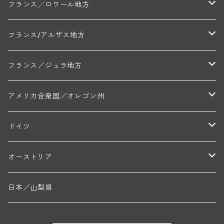
セラファン・ペール・エ・フィス(ジュヴレ・シャンベルタン)
ジャン・ルイ・シャーヴ・セレクション(エルミタージュ)
フランソワーズ・ジャニアール(ペルナン・ヴェルジュレス)
ル・ヴュー・ドンジョン(シャトーヌフ・デュ・パプ)
ド・ロルチュ(ヴァルフローネ)
コート・シャロネーズ地区
ヴァン・ド・ペイ・ド・レロー
アントル・ドゥー・メール地区
フランス╱ロワール地方
ルシアン・ボワイヨ(ジュヴレ・シャンベルタン)
マルキ・ダンジェルヴィル(ヴォルネー)
シャトー・ライヤ(シャトーヌフ・デュ・パプ)
ロワイエ(コート・デュ・クーショワ)
ムーラン・ド・ガサック
シャトー・レストリーユ
マコネ地区
メドック地区
ペイ・ナンテ地区
フランス/アルザス地方
トラペ・ペール・エ・フィス(ジュヴレ・シャンベルタン)
ジャン・マリー・ブズロー(ムルソー)
シャトー・デ・トゥール(シャトーヌフ・デュ・パプ)
A&Pド・ヴィレーヌ(ブーズロン)
マンシア・ポンセ(シャントレ)
シャトー・ル・タンプル
デ・オー・ペミオン(ムスカデ)
ボージョレ地区
サントル・ニヴェルネ地区
ロリー・ガスマン
フランス／ジュラ地方
ジョルジュ・ルーミエ(シャンボール・ミュジニー)
シャトー・ド・ラ・ヴェル╱ベルトラン・ダルヴィオ(ムルソー)
デ・ザムリエ(ヴァッケラス)
ルイ・ジャド(ジヴリ―)
フランク・ジュイヤール(ジュリエナ)
ディディエ・ダグノー(プイィ・フュメ)
トゥーレーヌ地区
アルボワ
アメリカ合衆国／オレゴン州
ブリューノ・デゾネイ・ビセイ(フラジェ・エシェゾー)
モンテリー・デュエレ・ポルシュレ(モンテリー)
ギイ・ブルトン(モルゴン)
レジス・ミネ(プイィ・フュメ)
ド・ラ・ノブレ(シノン)
ペリカン
ウィラメット・ヴァレー
ドイツ
エマニュエル・ルジェ(フラジェ・エシェゾー)
マリウス・ドゥラルシュ(ペルナン・ヴェルジュレス)
ド・ヴェルニュス(レニエ)
アンドレ・ヴァタン(サンセール)
ニコラ・ジェイ
ラインガウ
オーストリア
ニコラ・ルジェ(フラジェ・エシェゾー)
ドニ・ペール・エ・フィス(ペルナン・ヴェルジュレス)
ゲオルグ・ブロイヤー
フランケン
テルメンレギオン
日本／山梨県
メオ・カミュゼ(ヴォーヌ・ロマネ)
コント・ラフォン(ムルソー)
ルドルフ・フォルスト
ヨハネスホフ・ライニッシュ
クレムスタール