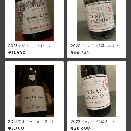
2023サヴィニー・レ・ボーヌ
2022ヴォルネイ1級フルミエ
1級レ・ナルバントン(ピエー
【マグナム／1500ml】(マル
¥11,440
¥66,734
ル・ギユモ)
キ・ダンジェルヴィル)
2023ブルゴーニュ・ブラン
2022ヴォルネイ1級クロ・
(フォンテーヌ・ガニャール)
デ・ザングル(マルキ・ダンジ
¥7,700
¥28,600
ェルヴィル)