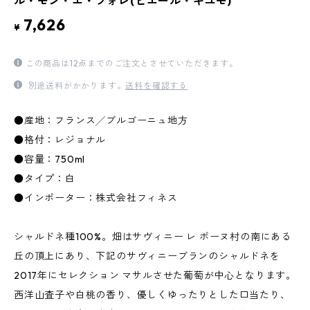
ル・モン・エ・フォレ(ピエール・ギユモ)
7,626
¥
この商品は12点までのご注文とさせていただきます。
別途送料がかかります。
送料を確認する
●産地：フランス╱ブルゴーニュ地方
●格付：レジョナル
●容量：750ml
●タイプ：白
●インポーター：株式会社フィネス
シャルドネ種100%。畑はサヴィニー レ ボーヌ村の南にある
丘の頂上にあり、下記のサヴィニーブランのシャルドネを
2017年にセレクション マサルさせた葡萄が中心となります。
西洋山査子や白桃の香り、優しくゆったりとした口当たり、