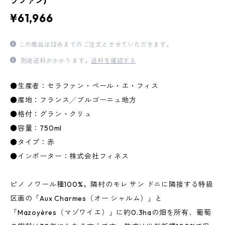
ラファン)
¥61,966
この商品は12点までのご注文とさせていただきます。
別途送料がかかります。
送料を確認する
●生産者：セラファン・ペール・エ・フィス
●産地：フランス╱ブルゴーニュ地方
●格付：グラン・クリュ
●容量：750ml
●タイプ：赤
●インポーター：株式会社フィネス
ピノ ノワール種100%。隣村のモレ サン ドニに隣接する特級
区画の「Aux Charmes（オー シャルム）」と
「Mazoyères（マゾワイエ）」に約0.3haの畑を所有、葡萄