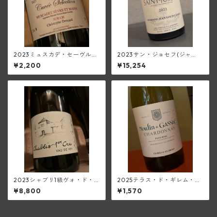
2023ミュスカデ・セーヴル・
2023サン・ジョセフ(ジャ
エ・メーヌ<シュール・リー>
ン・ルイ・シャーヴ)
¥2,200
¥15,254
(デ・オー・ペミヨン)
2023シャブリ1級ヴォ・ド・
2025テラス・ド・ギレム・シ
ヴェイ(アラン・マティアス)
ャルドネ<ペイ・ドック>(ムー
¥8,800
¥1,570
ラン・ド・ガサック)