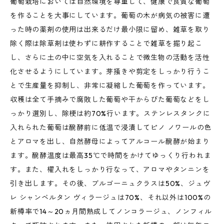
葡萄栽培においては自然環境を尊重して、健康で良質な葡萄
を作ることを大事にしています。葡萄の木が病気の被害に遭
った時の薬剤の使用は出来るだけ最小限に留め、雑草を取り
除く際は除草剤は使わずに耕作することで雑草を掘り起こ
し、さらに土の中に空気を入れることで微生物の活動を活性
化させるようにしています。芽掻きや剪定をしっかり行うこ
とで生産量を抑制し、非常に凝縮した葡萄を作っています。
収穫は全て手摘みで腐敗した葡萄や干からびた葡萄などをし
っかり選別し、除梗は約70%行います。ステンレスタンクに
入れられた葡萄は醗酵前に低温で浸漬してピノ ノワールの色
とアロマを出し、自然酵母によってアルコール醗酵が始まり
ます。醗酵温度は最高35℃で時間をかけてゆっくり行われま
す。また、櫂入れをしっかり行なって、アロマやタンニンを
引き出します。その後、ブルゴーニュクラスは50%、ジュヴ
レ シャンベルタン ヴィラージュは70%、それ以外は100%の
新樽率で14～20ヵ月間熟成してノンコラージュ、ノンフィル