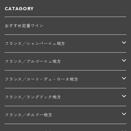
CATAGORY
おすすめ定番ワイン
フランス╱シャンパーニュ地方
モンターニュ・ド・ランス
フランス╱ブルゴーニュ地方
トリシェ・ディディエ
コート・デ・ブラン
シャブリ地区
フランス╱コート・デュ・ローヌ地方
ミッシェル・ジュネ
プティ・ポンティニィ(シャブリ)
コート・ド・ニュイ地区
北部地区
フランス╱ラングドック地方
アラン・マティアス(トネロワ)
クロード・デュガ(ジュヴレ・シャンベルタン)
ジャン・ルイ・シャーヴ(エルミタージュ)
コート・ド・ボーヌ地区
南部地区
コトー・デュ・ラングドック地区
フランス╱ボルドー地方
セラファン・ペール・エ・フィス(ジュヴレ・シャンベルタン)
ジャン・ルイ・シャーヴ・セレクション(エルミタージュ)