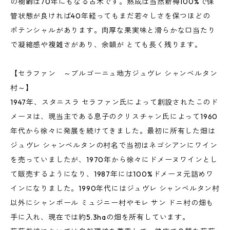
の樹齢は70年にもなる古木です。熟成は当然新樽100%で保
管状態が良ければ40年経ってもまだ若々しさを保つほどの
ポテンシャルがあります。肉厚な果実味と滑らかな口当たり
で凝縮感や複雑さがあり、余韻が とても長く残ります。
【セラファン ～ブルゴーニュ地方ジュヴレ シャンベルタン
村～】
1947年、スタニスラ セラファン氏によって創設されたこのド
メーヌは、現当主である息子のクリスチャン氏によって1960
年代から徐々に発展を続けてきました。最初に所有した畑は
ジュヴレ シャンベルタンの村名で当初はネゴシアンにワイン
を売っていましたが、1970年から徐々にドメーヌワインとし
て販売するようになり、1987年には100%ドメーヌ元詰めワ
インになりました。1990年代にはジュヴレ シャンベルタン村
以外にシャンボール ミュジニー村やモレ サン ドニ村の畑も
手に入れ、現在では約5.3haの畑を所有しています。