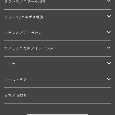
フランソワーズ・ジャニアール(ペルナン・ヴェルジュレス)
ル・ヴュー・ドンジョン(シャトーヌフ・デュ・パプ)
ド・ロルチュ(ヴァルフローネ)
コート・シャロネーズ地区
ヴァン・ド・ペイ・ド・レロー
アントル・ドゥー・メール地区
フランス╱ロワール地方
ルシアン・ボワイヨ(ジュヴレ・シャンベルタン)
マルキ・ダンジェルヴィル(ヴォルネー)
シャトー・ライヤ(シャトーヌフ・デュ・パプ)
ロワイエ(コート・デュ・クーショワ)
ムーラン・ド・ガサック
シャトー・レストリーユ
マコネ地区
メドック地区
ペイ・ナンテ地区
フランス/アルザス地方
トラペ・ペール・エ・フィス(ジュヴレ・シャンベルタン)
ジャン・マリー・ブズロー(ムルソー)
シャトー・デ・トゥール(シャトーヌフ・デュ・パプ)
A&Pド・ヴィレーヌ(ブーズロン)
マンシア・ポンセ(シャントレ)
シャトー・ル・タンプル
デ・オー・ペミオン(ムスカデ)
ボージョレ地区
サントル・ニヴェルネ地区
ロリー・ガスマン
フランス／ジュラ地方
ジョルジュ・ルーミエ(シャンボール・ミュジニー)
シャトー・ド・ラ・ヴェル╱ベルトラン・ダルヴィオ(ムルソー)
デ・ザムリエ(ヴァッケラス)
ルイ・ジャド(ジヴリ―)
フランク・ジュイヤール(ジュリエナ)
ディディエ・ダグノー(プイィ・フュメ)
トゥーレーヌ地区
アルボワ
アメリカ合衆国／オレゴン州
ブリューノ・デゾネイ・ビセイ(フラジェ・エシェゾー)
モンテリー・デュエレ・ポルシュレ(モンテリー)
ギイ・ブルトン(モルゴン)
レジス・ミネ(プイィ・フュメ)
ド・ラ・ノブレ(シノン)
ペリカン
ウィラメット・ヴァレー
ドイツ
エマニュエル・ルジェ(フラジェ・エシェゾー)
マリウス・ドゥラルシュ(ペルナン・ヴェルジュレス)
ド・ヴェルニュス(レニエ)
アンドレ・ヴァタン(サンセール)
ニコラ・ジェイ
ラインガウ
オーストリア
ニコラ・ルジェ(フラジェ・エシェゾー)
ドニ・ペール・エ・フィス(ペルナン・ヴェルジュレス)
ゲオルグ・ブロイヤー
フランケン
テルメンレギオン
日本／山梨県
メオ・カミュゼ(ヴォーヌ・ロマネ)
コント・ラフォン(ムルソー)
ルドルフ・フォルスト
ヨハネスホフ・ライニッシュ
クレムスタール