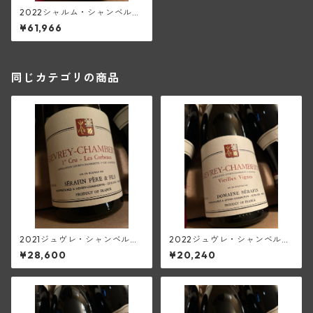
2022シャルム・シャンベルタ
ン・グラン・クリュ(セラファ
¥61,966
ン)
同じカテゴリの商品
2021ジュヴレ・シャンベルタ
2022ジュヴレ・シャンベルタ
ン1級レ・コルボー(セラファ
ンV.V.(セラファン)
¥28,600
¥20,240
ン)