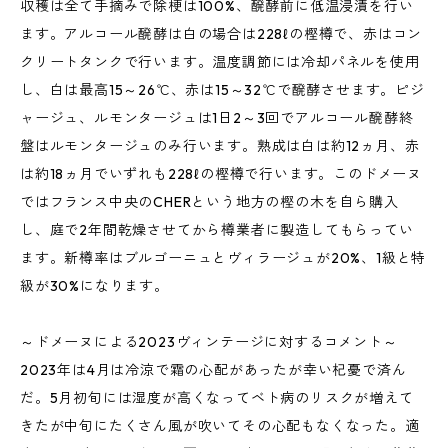
収穫は全て手摘みで除梗は100%、醗酵前に低温浸漬を行い
ます。アルコール醗酵は白の場合は228ℓの樫樽で、赤はコン
クリートタンクで行います。温度調節には冷却パネルを使用
し、白は最高15～26℃、赤は15～32℃で醗酵させます。ピジ
ャージュ、ルモンタージュは1日2～3回でアルコール醗酵終
盤はルモンタージュのみ行います。熟成は白は約12ヵ月、赤
は約18ヵ月でいずれも228ℓの樫樽で行います。このドメーヌ
ではフランス中央のCHERという地方の樫の木を自ら購入
し、庭で2年間乾燥させてから樽業者に製造してもらってい
ます。新樽率はブルゴーニュとヴィラージュが20%、1級と特
級が30%になります。
～ドメーヌによる2023ヴィンテージに対するコメント～
2023年は4月は冷涼で霜の心配があったが幸い杞憂で済ん
だ。5月初旬には湿度が高くなってベト病のリスクが増えて
きたが中旬にたくさん風が吹いてその心配もなくなった。適