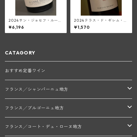
2024サン・ジョセフ・ルージ
2024テラス・ド・ギレム・ル
ュ・オフル(ジャン・ルイ・シ
ージュ・ヴィエーユ・ヴィー
¥6,196
¥1,570
ャーヴ・セレクション)
ニュ<ペイ・デロ―>(ムーラ
ン・ド・ガサック)
CATAGORY
おすすめ定番ワイン
フランス╱シャンパーニュ地方
モンターニュ・ド・ランス
フランス╱ブルゴーニュ地方
トリシェ・ディディエ
コート・デ・ブラン
シャブリ地区
フランス╱コート・デュ・ローヌ地方