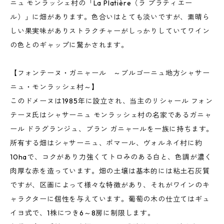
ニュ モンラッシェ村の「La Platière（ラ プラティエー
ル）」に畑があります。色合いはとても淡いですが、素晴ら
しい果実味がありストラクチャーがしっかりしていてワイン
の色とのギャップに驚かされます。
【フォンテーヌ・ガニャール ～ブルゴーニュ地方シャサー
ニュ・モンラッシェ村～】
このドメーヌは1985年に設立され、当主のリシャール フォン
テーヌ氏はシャサーニュ モンラッシェ村の名家であるガニャ
ール ドラグランジュ、ブラン ガニャールを一族に持ちます。
所有する畑はシャサーニュ、ポマール、ヴォルネイ村に約
10haで、コクがあり力強くてトロみのある白と、色調が濃く
肉厚な赤を造っています。畑の土壌は基本的には粘土石灰質
ですが、区画によって様々な特徴があり、それがワインのキ
ャラクターに個性を与えています。葡萄の木の仕立てはギュ
イヨ式で、1株につき6～8房に制限します。