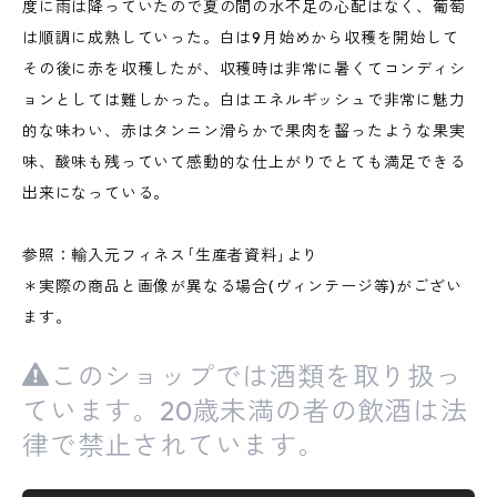
度に雨は降っていたので夏の間の水不足の心配はなく、葡萄
は順調に成熟していった。白は9月始めから収穫を開始して
その後に赤を収穫したが、収穫時は非常に暑くてコンディシ
ョンとしては難しかった。白はエネルギッシュで非常に魅力
的な味わい、赤はタンニン滑らかで果肉を齧ったような果実
味、酸味も残っていて感動的な仕上がりでとても満足できる
出来になっている。
参照：輸入元フィネス｢生産者資料｣より
＊実際の商品と画像が異なる場合(ヴィンテージ等)がござい
ます。
このショップでは酒類を取り扱っ
ています。20歳未満の者の飲酒は法
律で禁止されています。