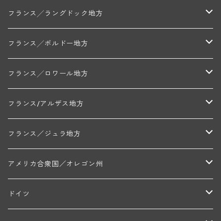
ミッシェル・ジュネ
プティ・ポンティニィ(シャブリ)
コート・ド・ニュイ地区
北部地区
フランス╱ラングドック地方
アラン・マティアス(トネロワ)
クロード・デュガ(ジュヴレ・シャンベルタン)
ジャン・ルイ・シャーヴ(エルミタージュ)
コート・ド・ボーヌ地区
南部地区
コトー・デュ・ラングドック地区
フランス╱ボルドー地方
セラファン・ペール・エ・フィス(ジュヴレ・シャンベルタン)
ジャン・ルイ・シャーヴ・セレクション(エルミタージュ)
フランソワーズ・ジャニアール(ペルナン・ヴェルジュレス)
ル・ヴュー・ドンジョン(シャトーヌフ・デュ・パプ)
ド・ロルチュ(ヴァルフローネ)
コート・シャロネーズ地区
ヴァン・ド・ペイ・ド・レロー
アントル・ドゥー・メール地区
フランス╱ロワール地方
ルシアン・ボワイヨ(ジュヴレ・シャンベルタン)
マルキ・ダンジェルヴィル(ヴォルネー)
シャトー・ライヤ(シャトーヌフ・デュ・パプ)
ロワイエ(コート・デュ・クーショワ)
ムーラン・ド・ガサック
シャトー・レストリーユ
マコネ地区
メドック地区
ペイ・ナンテ地区
フランス/アルザス地方
トラペ・ペール・エ・フィス(ジュヴレ・シャンベルタン)
ジャン・マリー・ブズロー(ムルソー)
シャトー・デ・トゥール(シャトーヌフ・デュ・パプ)
A&Pド・ヴィレーヌ(ブーズロン)
マンシア・ポンセ(シャントレ)
シャトー・ル・タンプル
デ・オー・ペミオン(ムスカデ)
ボージョレ地区
サントル・ニヴェルネ地区
ロリー・ガスマン
フランス／ジュラ地方
ジョルジュ・ルーミエ(シャンボール・ミュジニー)
シャトー・ド・ラ・ヴェル╱ベルトラン・ダルヴィオ(ムルソー)
デ・ザムリエ(ヴァッケラス)
ルイ・ジャド(ジヴリ―)
フランク・ジュイヤール(ジュリエナ)
ディディエ・ダグノー(プイィ・フュメ)
トゥーレーヌ地区
アルボワ
アメリカ合衆国／オレゴン州
ブリューノ・デゾネイ・ビセイ(フラジェ・エシェゾー)
モンテリー・デュエレ・ポルシュレ(モンテリー)
ギイ・ブルトン(モルゴン)
レジス・ミネ(プイィ・フュメ)
ド・ラ・ノブレ(シノン)
ペリカン
ウィラメット・ヴァレー
ドイツ
エマニュエル・ルジェ(フラジェ・エシェゾー)
マリウス・ドゥラルシュ(ペルナン・ヴェルジュレス)
ド・ヴェルニュス(レニエ)
アンドレ・ヴァタン(サンセール)