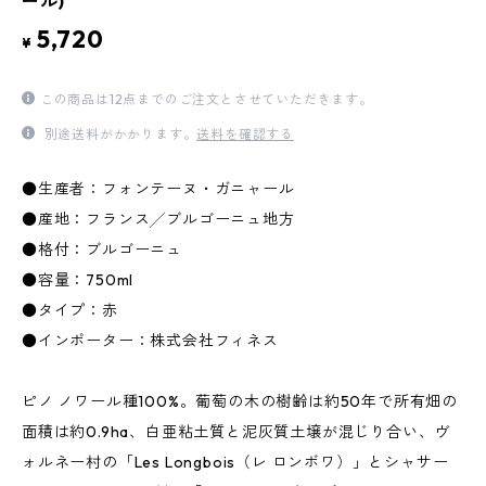
ール)
5,720
¥
この商品は12点までのご注文とさせていただきます。
別途送料がかかります。
送料を確認する
●生産者：フォンテーヌ・ガニャール
●産地：フランス╱ブルゴーニュ地方
●格付：ブルゴーニュ
●容量：750ml
●タイプ：赤
●インポーター：株式会社フィネス
ピノ ノワール種100%。葡萄の木の樹齢は約50年で所有畑の
面積は約0.9ha、白亜粘土質と泥灰質土壌が混じり合い、ヴ
ォルネー村の「Les Longbois（レ ロンボワ）」とシャサー