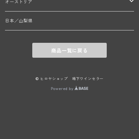
ニコラ・ジェイ
ラインガウ
オーストリア
ニコラ・ルジェ(フラジェ・エシェゾー)
ドニ・ペール・エ・フィス(ペルナン・ヴェルジュレス)
ゲオルグ・ブロイヤー
フランケン
テルメンレギオン
日本／山梨県
メオ・カミュゼ(ヴォーヌ・ロマネ)
コント・ラフォン(ムルソー)
ルドルフ・フォルスト
ヨハネスホフ・ライニッシュ
クレムスタール
メオ・カミュゼ・フレール・エ・スール(ヴォーヌ・ロマネ)
フランソワ・ミクルスキ(ムルソー)
商品一覧に戻る
セップ・モーザ―
カンプタール
アンリ・グージュ(ニュイ・サン・ジョルジュ)
バンジャマン・ルルー(ボーヌ)
マラート
ヒルシュ
ヴァーグラム
© ヒロヤショップ 地下ワインセラー
ドニ・モルテ(ジュヴレ・シャンベルタン)
ルフレーヴ(ピュリニー・モンラッシェ)
Powered by
シュタット・クレムス
シュロス・ゴベルスブルグ
二グル
ミッテルブルゲンランド
フレデリック・エスモナン(ジュヴレ・シャンベルタン)
エティエンヌ・ソゼ(ピュリニー・モンラッシェ)
ビルギット・アイヒンガー
レート
モリック
ウィーン
ベルナール・デュガ・ピィ(ジュヴレ・シャンベルタン)
ドミニク・ラフォン(ムルソー)
ユルチッチ・ゾンホーフ
ヴェーニンガー
ヴィーニンガー
ズュート・シュタイヤーマルク
ルー・デュモン(ジュヴレ・シャンベルタン)
フォンテーヌ・ガニャール(シャサーニュ・モンラッシェ)