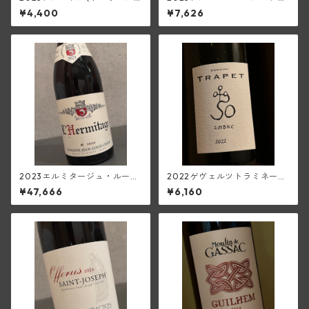
ニュス)
(トラペ)
¥4,400
¥7,626
2023エルミタージュ・ルージ
2022ゲヴェルツトラミネー
ュ(ジャン・ルイ・シャーヴ)
ル・マセレ・アンブル・オラ
¥47,666
¥6,160
ンジュ(トラペ)