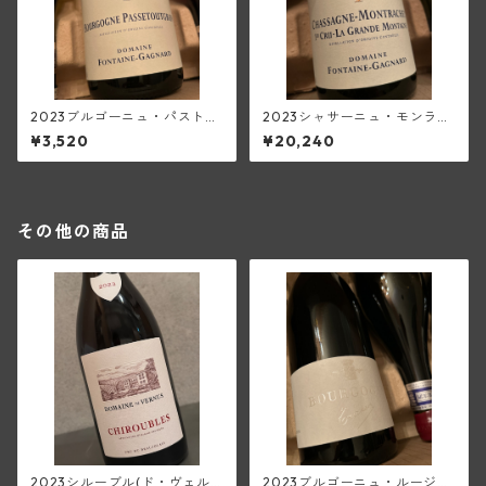
2023ブルゴーニュ・パストゥ
2023シャサーニュ・モンラッ
グラン(フォンテーヌ・ガニャ
シェ1級ラ・グランド・モンタ
¥3,520
¥20,240
ール)
ーニュ・ブラン(フォンテー
ヌ・ガニャール)
その他の商品
2023シルーブル(ド・ヴェル
2023ブルゴーニュ・ルージュ