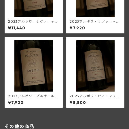
2023アルボワ・サヴァニャ
2023アルボワ・サヴァニャ
ン・グラン・キュルレ・ウイ
ン・ウイエ(ペリカン)
¥11,440
¥7,920
エ(ペリカン)
2023アルボワ・プルサール
2023アルボワ・ピノ・ノワー
(ペリカン)
ル・クロ・サン・ローラン(ペ
¥7,920
¥8,800
リカン)
その他の商品