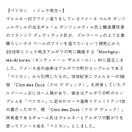
【ペリカン ～ジュラ地方～】
ヴォルネー村でワイン造りをしているドメーヌ マルキ ダンジ
ェルヴィルの当主ギョーム ダンジェルヴィル氏と醸造責任者
のフランソワ デュヴィヴィエ氏が、ブルゴーニュのような素
晴らしいテロ ワールのワインを造りたいという探究心から
2012年にジュラ地方アルボワの町に隣接する「Montigny-
les-Arsures（モンティニー レ ザルスール）」村に設立しま
した。ドメーヌ名の由来はアルボワの町のエンブレムである
「ペリカン」から引用したもの。15世紀末にヴォルネーの1級
畑 「Clos des Ducs（クロ デ デュック）」を所有していたブ
ルゴーニュ公には一人娘がおり、彼女はアルボワの町のエン
ブレムを「ペリカン」に定めたローマ皇帝マクシミリアン1世
の妻だったので、現 「Clos des Ducs（クロ デ デュック）」
所有者であるギョーム氏はヴォルネーとアルボワの繋がりを
想ってドメーヌ名を「ペリカン」としました。