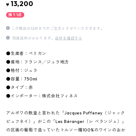
13,200
¥
残り1点
この商品は12点までのご注文とさせていただきます。
別途送料がかかります。
送料を確認する
●生産者：ペリカン
●産地：フランス╱ジュラ地方
●格付：ジュラ
●容量：750ml
●タイプ：赤
●インポーター：株式会社フィネス
アルボワの教皇と言われた「Jacques Puffeney（ジャック
ピュフネイ）」がこの「Les Béranger（レ ベランジェ）」
の区画の葡萄で造っていたトルソー種100%のワインのおか