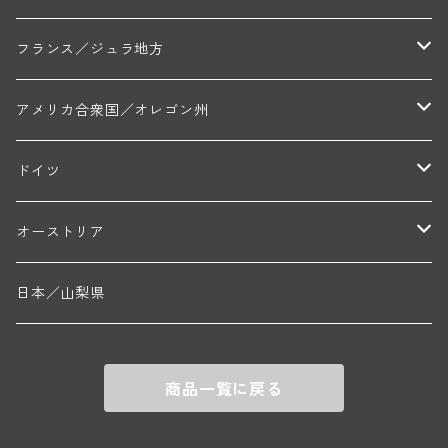
トラペ・ペール・エ・フィス(ジュヴレ・シャンベルタン)
ジャン・マリー・ブズロー(ムルソー)
シャトー・デ・トゥール(シャトーヌフ・デュ・パプ)
A&Pド・ヴィレーヌ(ブーズロン)
マンシア・ポンセ(シャントレ)
シャトー・ル・タンプル
デ・オー・ペミオン(ムスカデ)
ボージョレ地区
サントル・ニヴェルネ地区
ロリー・ガスマン
フランス／ジュラ地方
ジョルジュ・ルーミエ(シャンボール・ミュジニー)
シャトー・ド・ラ・ヴェル╱ベルトラン・ダルヴィオ(ムルソー)
デ・ザムリエ(ヴァッケラス)
ルイ・ジャド(ジヴリ―)
フランク・ジュイヤール(ジュリエナ)
ディディエ・ダグノー(プイィ・フュメ)
トゥーレーヌ地区
アルボワ
アメリカ合衆国／オレゴン州
ブリューノ・デゾネイ・ビセイ(フラジェ・エシェゾー)
モンテリー・デュエレ・ポルシュレ(モンテリー)
ギイ・ブルトン(モルゴン)
レジス・ミネ(プイィ・フュメ)
ド・ラ・ノブレ(シノン)
ペリカン
ウィラメット・ヴァレー
ドイツ
エマニュエル・ルジェ(フラジェ・エシェゾー)
マリウス・ドゥラルシュ(ペルナン・ヴェルジュレス)
ド・ヴェルニュス(レニエ)
アンドレ・ヴァタン(サンセール)
ニコラ・ジェイ
ラインガウ
オーストリア
ニコラ・ルジェ(フラジェ・エシェゾー)
ドニ・ペール・エ・フィス(ペルナン・ヴェルジュレス)
ゲオルグ・ブロイヤー
フランケン
テルメンレギオン
日本／山梨県
メオ・カミュゼ(ヴォーヌ・ロマネ)
コント・ラフォン(ムルソー)
ルドルフ・フォルスト
ヨハネスホフ・ライニッシュ
クレムスタール
メオ・カミュゼ・フレール・エ・スール(ヴォーヌ・ロマネ)
フランソワ・ミクルスキ(ムルソー)
商品一覧に戻る
セップ・モーザ―
カンプタール
アンリ・グージュ(ニュイ・サン・ジョルジュ)
バンジャマン・ルルー(ボーヌ)