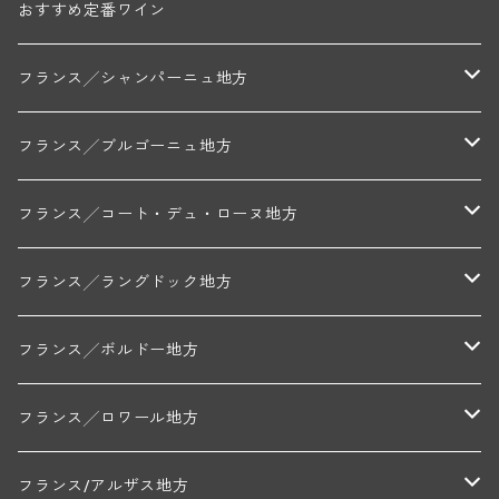
おすすめ定番ワイン
フランス╱シャンパーニュ地方
モンターニュ・ド・ランス
フランス╱ブルゴーニュ地方
トリシェ・ディディエ
コート・デ・ブラン
シャブリ地区
フランス╱コート・デュ・ローヌ地方
ミッシェル・ジュネ
プティ・ポンティニィ(シャブリ)
コート・ド・ニュイ地区
北部地区
フランス╱ラングドック地方
アラン・マティアス(トネロワ)
クロード・デュガ(ジュヴレ・シャンベルタン)
ジャン・ルイ・シャーヴ(エルミタージュ)
コート・ド・ボーヌ地区
南部地区
コトー・デュ・ラングドック地区
フランス╱ボルドー地方
セラファン・ペール・エ・フィス(ジュヴレ・シャンベルタン)
ジャン・ルイ・シャーヴ・セレクション(エルミタージュ)
フランソワーズ・ジャニアール(ペルナン・ヴェルジュレス)
ル・ヴュー・ドンジョン(シャトーヌフ・デュ・パプ)
ド・ロルチュ(ヴァルフローネ)
コート・シャロネーズ地区
ヴァン・ド・ペイ・ド・レロー
アントル・ドゥー・メール地区
フランス╱ロワール地方
ルシアン・ボワイヨ(ジュヴレ・シャンベルタン)
マルキ・ダンジェルヴィル(ヴォルネー)
シャトー・ライヤ(シャトーヌフ・デュ・パプ)
ロワイエ(コート・デュ・クーショワ)
ムーラン・ド・ガサック
シャトー・レストリーユ
マコネ地区
メドック地区
ペイ・ナンテ地区
フランス/アルザス地方