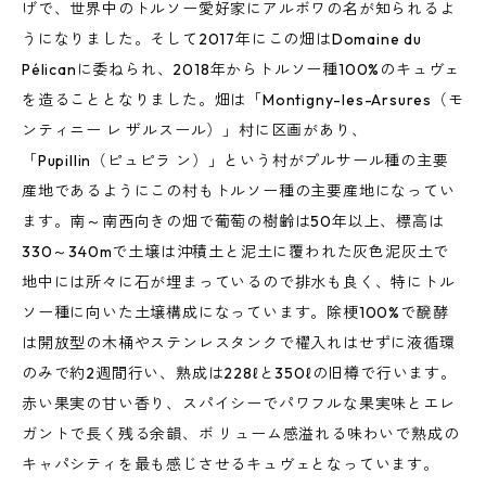
げで、世界中のトルソー愛好家にアルボワの名が知られるよ
うになりました。そして2017年にこの畑はDomaine du
Pélicanに委ねられ、2018年からトルソー種100%のキュヴェ
を造ることとなりました。畑は「Montigny-les-Arsures（モ
ンティニー レ ザルスール）」村に区画があり、
「Pupillin（ピュピラ ン）」という村がプルサール種の主要
産地であるようにこの村もトルソー種の主要産地になってい
ます。南～南西向きの畑で葡萄の樹齢は50年以上、標高は
330～340mで土壌は沖積土と泥土に覆われた灰色泥灰土で
地中には所々に石が埋まっているので排水も良く、特にトル
ソー種に向いた土壌構成になっています。除梗100%で醗酵
は開放型の木桶やステンレスタンクで櫂入れはせずに液循環
のみで約2週間行い、熟成は228ℓと350ℓの旧樽で行います。
赤い果実の甘い香り、スパイシーでパワフルな果実味とエレ
ガントで長く残る余韻、ボ リューム感溢れる味わいで熟成の
キャパシティを最も感じさせるキュヴェとなっています。