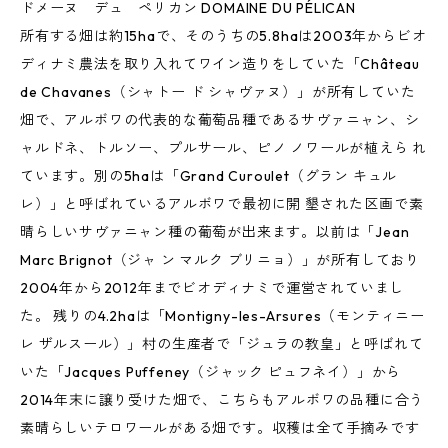
ドメーヌ デュ ペリカン DOMAINE DU PÉLICAN
所有する畑は約15haで、そのうちの5.8haは2003年からビオ
ディナミ農法を取り入れてワイン造りをしていた「Château
de Chavanes（シャトー ド シャヴァヌ）」が所有していた
畑で、アルボワの代表的な葡萄品種であるサヴァニャン、シ
ャルドネ、トルソー、プルサール、ピノ ノワールが植えら れ
ています。別の5haは「Grand Curoulet（グラン キュル
レ）」と呼ばれているアルボワで最初に開 墾された区画で素
晴らしいサヴァニャン種の葡萄が出来ます。以前は「Jean
Marc Brignot（ジャ ン マルク ブリニョ）」が所有しており
2004年から2012年までビオディナミで運営されていまし
た。 残りの4.2haは「Montigny-les-Arsures（モンティニー
レ ザルスール）」村の生産者で「ジュラの教皇」と呼ばれて
いた「Jacques Puffeney（ジャック ピュフネイ）」から
2014年末に譲り受けた畑で、こちらもアルボワの品種に合う
素晴らしいテロワールがある畑です。収穫は全て手摘みです