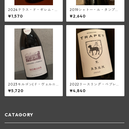
2024テラス・ド・ギレム・メ
2019シャトー・ル・タンプル
ルロー<ペイ・ドック>(ムーラ
(メドック)
¥1,570
¥2,640
ン・ド・ガサック)
2023モルゴン(ド・ヴェルニ
2022リースリング・ベブレン
ュス)
ハイム(トラペ)
¥5,720
¥4,840
CATAGORY