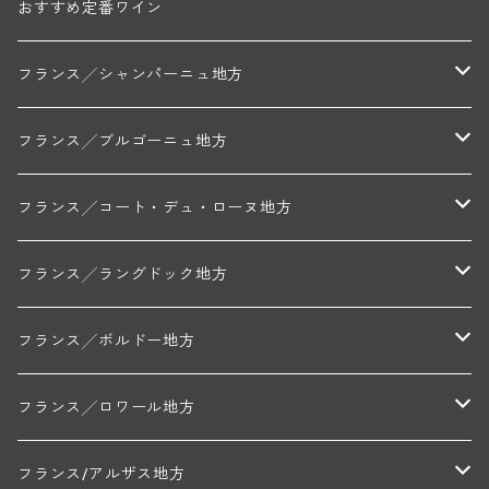
おすすめ定番ワイン
フランス╱シャンパーニュ地方
モンターニュ・ド・ランス
フランス╱ブルゴーニュ地方
トリシェ・ディディエ
コート・デ・ブラン
シャブリ地区
フランス╱コート・デュ・ローヌ地方
ミッシェル・ジュネ
プティ・ポンティニィ(シャブリ)
コート・ド・ニュイ地区
北部地区
フランス╱ラングドック地方
アラン・マティアス(トネロワ)
クロード・デュガ(ジュヴレ・シャンベルタン)
ジャン・ルイ・シャーヴ(エルミタージュ)
コート・ド・ボーヌ地区
南部地区
コトー・デュ・ラングドック地区
フランス╱ボルドー地方
セラファン・ペール・エ・フィス(ジュヴレ・シャンベルタン)
ジャン・ルイ・シャーヴ・セレクション(エルミタージュ)
フランソワーズ・ジャニアール(ペルナン・ヴェルジュレス)
ル・ヴュー・ドンジョン(シャトーヌフ・デュ・パプ)
ド・ロルチュ(ヴァルフローネ)
コート・シャロネーズ地区
ヴァン・ド・ペイ・ド・レロー
アントル・ドゥー・メール地区
フランス╱ロワール地方
ルシアン・ボワイヨ(ジュヴレ・シャンベルタン)
マルキ・ダンジェルヴィル(ヴォルネー)
シャトー・ライヤ(シャトーヌフ・デュ・パプ)
ロワイエ(コート・デュ・クーショワ)
ムーラン・ド・ガサック
シャトー・レストリーユ
マコネ地区
メドック地区
ペイ・ナンテ地区
フランス/アルザス地方