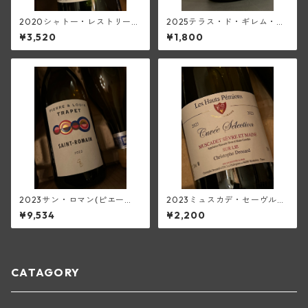
2020シャトー・レストリー
2025テラス・ド・ギレム・ヴ
ユ・キャップ・マルタン・ル
ィオニエ<ペイ・ドック>(ムー
¥3,520
¥1,800
ージュ(ボルドー・スーペリュ
ラン・ド・ガサック)
ール)
2023サン・ロマン(ピエー
2023ミュスカデ・セーヴル・
ル・エ・ルイ・トラペ)
エ・メーヌ<シュール・リー>
¥9,534
¥2,200
(デ・オー・ペミヨン)
CATAGORY