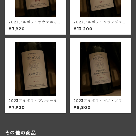
2023アルボワ・サヴァニャ
2023アルボワ・ベランジェ・
ン・ウイエ(ペリカン)
トルソー(ペリカン)
¥7,920
¥13,200
2023アルボワ・プルサール
2023アルボワ・ピノ・ノワー
(ペリカン)
ル・クロ・サン・ローラン(ペ
¥7,920
¥8,800
リカン)
その他の商品