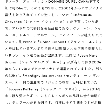
ドメーヌ デュ ペリカン DOMAINE DU PÉLICAN所有する
畑は約15haで、そのうちの5.8haは2003年からビオディナミ
農法を取り入れてワイン造りをしていた「Château de
Chavanes（シャトー ド シャヴァヌ）」が所有していた畑
で、アルボワの代表的な葡萄品種であるサヴァニャン、シャ
ルドネ、トルソー、プルサール、ピノ ノワールが植えら れて
います。別の5haは「Grand Curoulet（グラン キュルレ）」
と呼ばれているアルボワで最初に開 墾された区画で素晴らし
いサヴァニャン種の葡萄が出来ます。以前は「Jean Marc
Brignot（ジャ ン マルク ブリニョ）」が所有しており2004
年から2012年までビオディナミで運営されていました。 残り
の4.2haは「Montigny-les-Arsures（モンティニー レ ザル
スール）」村の生産者で「ジュラの教皇」と呼ばれていた
「Jacques Puffeney（ジャック ピュフネイ）」から2014年
末に譲り受けた畑で、こちらもアルボワの品種に合う素晴ら
しいテロワールがある畑です。収穫は全て手摘みですが品種