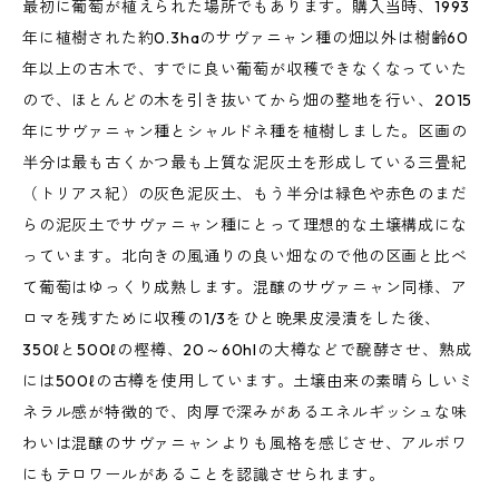
最初に葡萄が植えられた場所でもあります。購入当時、1993
年に植樹された約0.3haのサヴァニャン種の畑以外は樹齢60
年以上の古木で、すでに良い葡萄が収穫できなくなっていた
ので、ほとんどの木を引き抜いてから畑の整地を行い、2015
年にサヴァニャン種とシャルドネ種を植樹しました。区画の
半分は最も古くかつ最も上質な泥灰土を形成している三畳紀
（トリアス紀）の灰色泥灰土、もう半分は緑色や赤色のまだ
らの泥灰土でサヴァニャン種にとって理想的な土壌構成にな
っています。北向きの風通りの良い畑なので他の区画と比べ
て葡萄はゆっくり成熟します。混醸のサヴァニャン同様、ア
ロマを残すために収穫の1/3をひと晩果皮浸漬をした後、
350ℓと500ℓの樫樽、20～60hlの大樽などで醗酵させ、熟成
には500ℓの古樽を使用しています。土壌由来の素晴らしいミ
ネラル感が特徴的で、肉厚で深みがあるエネルギッシュな味
わいは混醸のサヴァニャンよりも風格を感じさせ、アルボワ
にもテロワールがあることを認識させられます。