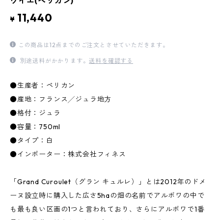
ウイエ(ペリカン)
11,440
¥
この商品は12点までのご注文とさせていただきます。
別途送料がかかります。
送料を確認する
●生産者：ペリカン
●産地：フランス╱ジュラ地方
●格付：ジュラ
●容量：750ml
●タイプ：白
●インポーター：株式会社フィネス
「Grand Curoulet（グラン キュルレ）」とは2012年のドメ
ーヌ設立時に購入した広さ5haの畑の名前でアルボワの中で
も最も良い区画の1つと言われており、さらにアルボワで1番