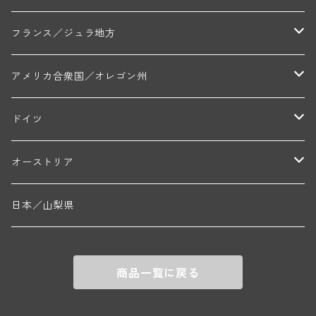
トラペ・ペール・エ・フィス(ジュヴレ・シャンベルタン)
ジャン・マリー・ブズロー(ムルソー)
シャトー・デ・トゥール(シャトーヌフ・デュ・パプ)
A&Pド・ヴィレーヌ(ブーズロン)
マンシア・ポンセ(シャントレ)
シャトー・ル・タンプル
デ・オー・ペミオン(ムスカデ)
ボージョレ地区
サントル・ニヴェルネ地区
ロリー・ガスマン
フランス／ジュラ地方
ジョルジュ・ルーミエ(シャンボール・ミュジニー)
シャトー・ド・ラ・ヴェル╱ベルトラン・ダルヴィオ(ムルソー)
デ・ザムリエ(ヴァッケラス)
ルイ・ジャド(ジヴリ―)
フランク・ジュイヤール(ジュリエナ)
ディディエ・ダグノー(プイィ・フュメ)
トゥーレーヌ地区
アルボワ
アメリカ合衆国／オレゴン州
ブリューノ・デゾネイ・ビセイ(フラジェ・エシェゾー)
モンテリー・デュエレ・ポルシュレ(モンテリー)
ギイ・ブルトン(モルゴン)
レジス・ミネ(プイィ・フュメ)
ド・ラ・ノブレ(シノン)
ペリカン
ウィラメット・ヴァレー
ドイツ
エマニュエル・ルジェ(フラジェ・エシェゾー)
マリウス・ドゥラルシュ(ペルナン・ヴェルジュレス)
ド・ヴェルニュス(レニエ)
アンドレ・ヴァタン(サンセール)
ニコラ・ジェイ
ラインガウ
オーストリア
ニコラ・ルジェ(フラジェ・エシェゾー)
ドニ・ペール・エ・フィス(ペルナン・ヴェルジュレス)
ゲオルグ・ブロイヤー
フランケン
テルメンレギオン
日本／山梨県
メオ・カミュゼ(ヴォーヌ・ロマネ)
コント・ラフォン(ムルソー)
ルドルフ・フォルスト
ヨハネスホフ・ライニッシュ
クレムスタール
メオ・カミュゼ・フレール・エ・スール(ヴォーヌ・ロマネ)
フランソワ・ミクルスキ(ムルソー)
商品一覧に戻る
セップ・モーザ―
カンプタール
アンリ・グージュ(ニュイ・サン・ジョルジュ)
バンジャマン・ルルー(ボーヌ)