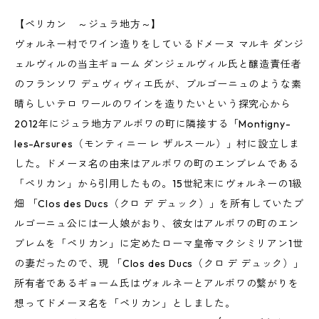
【ペリカン ～ジュラ地方～】
ヴォルネー村でワイン造りをしているドメーヌ マルキ ダンジ
ェルヴィルの当主ギョーム ダンジェルヴィル氏と醸造責任者
のフランソワ デュヴィヴィエ氏が、ブルゴーニュのような素
晴らしいテロ ワールのワインを造りたいという探究心から
2012年にジュラ地方アルボワの町に隣接する「Montigny-
les-Arsures（モンティニー レ ザルスール）」村に設立しま
した。ドメーヌ名の由来はアルボワの町のエンブレムである
「ペリカン」から引用したもの。15世紀末にヴォルネーの1級
畑 「Clos des Ducs（クロ デ デュック）」を所有していたブ
ルゴーニュ公には一人娘がおり、彼女はアルボワの町のエン
ブレムを「ペリカン」に定めたローマ皇帝マクシミリアン1世
の妻だったので、現 「Clos des Ducs（クロ デ デュック）」
所有者であるギョーム氏はヴォルネーとアルボワの繋がりを
想ってドメーヌ名を「ペリカン」としました。