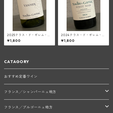
2025テラス・ド・ギレム・ヴ
2024テラス・ド・ギレム・ピ
ィオニエ<ペイ・ドック>(ムー
ノ・ノワール<ペイ・ドック>
¥1,800
¥1,800
ラン・ド・ガサック)
(ムーラン・ド・ガサック)
CATAGORY
おすすめ定番ワイン
フランス╱シャンパーニュ地方
モンターニュ・ド・ランス
フランス╱ブルゴーニュ地方