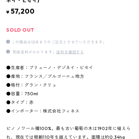
ネイ・ビセイ)
57,200
¥
SOLD OUT
この商品は12点までのご注文とさせていただきます。
別途送料がかかります。
送料を確認する
●生産者：ブリューノ・デゾネイ・ビセイ
●産地：フランス╱ブルゴーニュ地方
●格付：グラン・クリュ
●容量：750ml
●タイプ：赤
●インポーター：株式会社フィネス
ピノ ノワール種100%。最も古い葡萄の木は1902年に植えら
れ、現在では樹齢110年を越えています。面積は約0.34ha