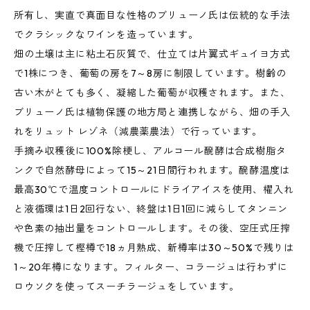
所有し、実直で真面目な性格のブリューノ氏は伝統的な手法
でクラシックなワインを造っています。
畑の土壌は主に粘土石灰質で、仕立ては片翼式ギュイヨ方式
で1株につき、葡萄の房を7～8房に制限しています。樹齢の
古い木がとても多く、凝縮した葡萄が収穫されます。また、
ブリューノ氏は植物保護の地方局と連携しながら、畑の手入
れをリュット レゾネ（減農薬農法）で行っています。
手摘み収穫後に100%除梗し、アルコール醗酵は合成樹脂タ
ンクで自然酵母によって15～21日間行われます。醗酵温度は
最高30℃で温度コントロールにドライアイスを使用、櫂入れ
と液循環は1日2回行ない、終盤は1日1回に減らしてタンニン
や色素の抽出量をコントロールします。その後、空圧式圧搾
機で圧搾して樫樽で18ヵ月熟成、新樽率は30～50%で残りは
1～20年樽になります。フィルター、コラージュは行わずに
ロウソクを使ってスーチラージュをしています。