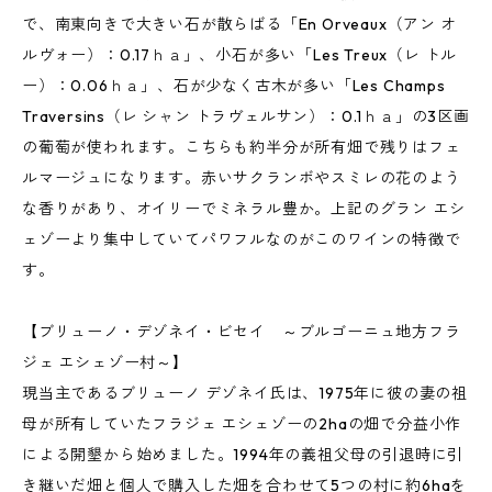
で、南東向きで大きい石が散らばる「En Orveaux（アン オ
ルヴォー）：0.17ｈａ」、小石が多い「Les Treux（レ トル
ー）：0.06ｈａ」、石が少なく古木が多い「Les Champs
Traversins（レ シャン トラヴェルサン）：0.1ｈａ」の3区画
の葡萄が使われます。こちらも約半分が所有畑で残りはフェ
ルマージュになります。赤いサクランボやスミレの花のよう
な香りがあり、オイリーでミネラル豊か。上記のグラン エシ
ェゾーより集中していてパワフルなのがこのワインの特徴で
す。
【ブリューノ・デゾネイ・ビセイ ～ブルゴーニュ地方フラ
ジェ エシェゾー村～】
現当主であるブリューノ デゾネイ氏は、1975年に彼の妻の祖
母が所有していたフラジェ エシェゾーの2haの畑で分益小作
による開墾から始めました。1994年の義祖父母の引退時に引
き継いだ畑と個人で購入した畑を合わせて5つの村に約6haを