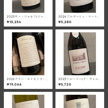
2023サン・ジョセフ(ジャ
2024ブルゴーニュ・コート・
ン・ルイ・シャーヴ)
ドール・スー・ラ・ヴェル・
¥15,254
¥5,280
シャルドネ(クリスチャン・ベ
ラン・エ・フィス)
2022ブラン・エトセトラ・ヴ
2023フルーリー(ド・ヴェル
ァン・ド・フランス(ディディ
ニュス)
¥19,066
¥5,720
エ・ダグノー)