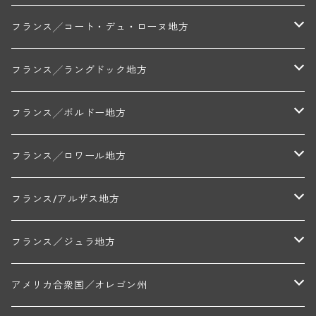
トリシェ・ディディエ
コート・デ・ブラン
シャブリ地区
フランス╱コート・デュ・ローヌ地方
ミッシェル・ジュネ
プティ・ポンティニィ(シャブリ)
コート・ド・ニュイ地区
北部地区
フランス╱ラングドック地方
アラン・マティアス(トネロワ)
クロード・デュガ(ジュヴレ・シャンベルタン)
ジャン・ルイ・シャーヴ(エルミタージュ)
コート・ド・ボーヌ地区
南部地区
コトー・デュ・ラングドック地区
フランス╱ボルドー地方
セラファン・ペール・エ・フィス(ジュヴレ・シャンベルタン)
ジャン・ルイ・シャーヴ・セレクション(エルミタージュ)
フランソワーズ・ジャニアール(ペルナン・ヴェルジュレス)
ル・ヴュー・ドンジョン(シャトーヌフ・デュ・パプ)
ド・ロルチュ(ヴァルフローネ)
コート・シャロネーズ地区
ヴァン・ド・ペイ・ド・レロー
アントル・ドゥー・メール地区
フランス╱ロワール地方
ルシアン・ボワイヨ(ジュヴレ・シャンベルタン)
マルキ・ダンジェルヴィル(ヴォルネー)
シャトー・ライヤ(シャトーヌフ・デュ・パプ)
ロワイエ(コート・デュ・クーショワ)
ムーラン・ド・ガサック
シャトー・レストリーユ
マコネ地区
メドック地区
ペイ・ナンテ地区
フランス/アルザス地方
トラペ・ペール・エ・フィス(ジュヴレ・シャンベルタン)
ジャン・マリー・ブズロー(ムルソー)
シャトー・デ・トゥール(シャトーヌフ・デュ・パプ)
A&Pド・ヴィレーヌ(ブーズロン)
マンシア・ポンセ(シャントレ)
シャトー・ル・タンプル
デ・オー・ペミオン(ムスカデ)
ボージョレ地区
サントル・ニヴェルネ地区
ロリー・ガスマン
フランス／ジュラ地方
ジョルジュ・ルーミエ(シャンボール・ミュジニー)
シャトー・ド・ラ・ヴェル╱ベルトラン・ダルヴィオ(ムルソー)
デ・ザムリエ(ヴァッケラス)
ルイ・ジャド(ジヴリ―)
フランク・ジュイヤール(ジュリエナ)
ディディエ・ダグノー(プイィ・フュメ)
トゥーレーヌ地区
アルボワ
アメリカ合衆国／オレゴン州
ブリューノ・デゾネイ・ビセイ(フラジェ・エシェゾー)
モンテリー・デュエレ・ポルシュレ(モンテリー)