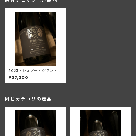
最近チェックした商品
2023エシェゾー・グラン・ク
リュ(ブリューノ・デゾネイ・
¥57,200
ビセイ)
同じカテゴリの商品