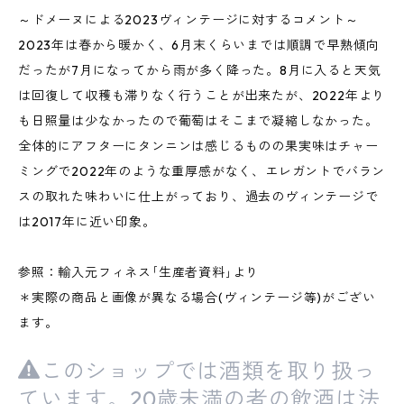
～ドメーヌによる2023ヴィンテージに対するコメント～
2023年は春から暖かく、6月末くらいまでは順調で早熟傾向
だったが7月になってから雨が多く降った。8月に入ると天気
は回復して収穫も滞りなく行うことが出来たが、2022年より
も日照量は少なかったので葡萄はそこまで凝縮しなかった。
全体的にアフターにタンニンは感じるものの果実味はチャー
ミングで2022年のような重厚感がなく、エレガントでバラン
スの取れた味わいに仕上がっており、過去のヴィンテージで
は2017年に近い印象。
参照：輸入元フィネス｢生産者資料｣より
＊実際の商品と画像が異なる場合(ヴィンテージ等)がござい
ます。
このショップでは酒類を取り扱っ
ています。20歳未満の者の飲酒は法