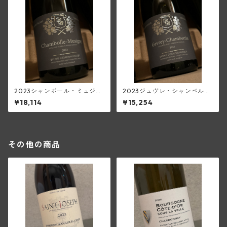
2023シャンボール・ミュジニ
2023ジュヴレ・シャンベルタ
ー(ブリューノ・デゾネイ・ビ
ン(ブリューノ・デゾネイ・ビ
¥18,114
¥15,254
セイ)
セイ)
その他の商品