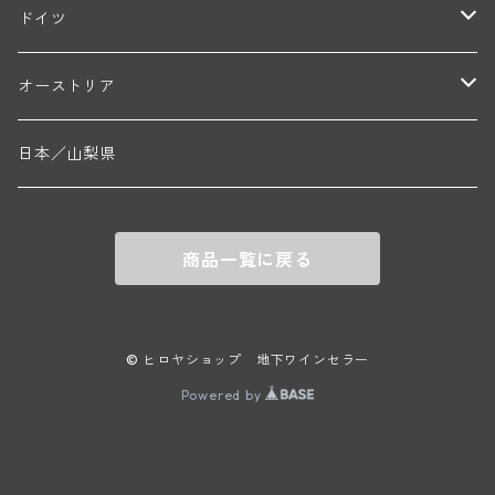
ギイ・ブルトン(モルゴン)
レジス・ミネ(プイィ・フュメ)
ド・ラ・ノブレ(シノン)
ペリカン
ウィラメット・ヴァレー
ドイツ
エマニュエル・ルジェ(フラジェ・エシェゾー)
マリウス・ドゥラルシュ(ペルナン・ヴェルジュレス)
ド・ヴェルニュス(レニエ)
アンドレ・ヴァタン(サンセール)
ニコラ・ジェイ
ラインガウ
オーストリア
ニコラ・ルジェ(フラジェ・エシェゾー)
ドニ・ペール・エ・フィス(ペルナン・ヴェルジュレス)
ゲオルグ・ブロイヤー
フランケン
テルメンレギオン
日本／山梨県
メオ・カミュゼ(ヴォーヌ・ロマネ)
コント・ラフォン(ムルソー)
ルドルフ・フォルスト
ヨハネスホフ・ライニッシュ
クレムスタール
メオ・カミュゼ・フレール・エ・スール(ヴォーヌ・ロマネ)
フランソワ・ミクルスキ(ムルソー)
商品一覧に戻る
セップ・モーザ―
カンプタール
アンリ・グージュ(ニュイ・サン・ジョルジュ)
バンジャマン・ルルー(ボーヌ)
マラート
ヒルシュ
ヴァーグラム
© ヒロヤショップ 地下ワインセラー
ドニ・モルテ(ジュヴレ・シャンベルタン)
ルフレーヴ(ピュリニー・モンラッシェ)
Powered by
シュタット・クレムス
シュロス・ゴベルスブルグ
二グル
ミッテルブルゲンランド
フレデリック・エスモナン(ジュヴレ・シャンベルタン)
エティエンヌ・ソゼ(ピュリニー・モンラッシェ)
ビルギット・アイヒンガー
レート
モリック
ウィーン