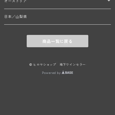
ラインガウ
オーストリア
ニコラ・ルジェ(フラジェ・エシェゾー)
ドニ・ペール・エ・フィス(ペルナン・ヴェルジュレス)
ゲオルグ・ブロイヤー
フランケン
テルメンレギオン
日本／山梨県
メオ・カミュゼ(ヴォーヌ・ロマネ)
コント・ラフォン(ムルソー)
ルドルフ・フォルスト
ヨハネスホフ・ライニッシュ
クレムスタール
メオ・カミュゼ・フレール・エ・スール(ヴォーヌ・ロマネ)
フランソワ・ミクルスキ(ムルソー)
商品一覧に戻る
セップ・モーザ―
カンプタール
アンリ・グージュ(ニュイ・サン・ジョルジュ)
バンジャマン・ルルー(ボーヌ)
マラート
ヒルシュ
ヴァーグラム
© ヒロヤショップ 地下ワインセラー
ドニ・モルテ(ジュヴレ・シャンベルタン)
ルフレーヴ(ピュリニー・モンラッシェ)
Powered by
シュタット・クレムス
シュロス・ゴベルスブルグ
二グル
ミッテルブルゲンランド
フレデリック・エスモナン(ジュヴレ・シャンベルタン)
エティエンヌ・ソゼ(ピュリニー・モンラッシェ)
ビルギット・アイヒンガー
レート
モリック
ウィーン
ベルナール・デュガ・ピィ(ジュヴレ・シャンベルタン)
ドミニク・ラフォン(ムルソー)
ユルチッチ・ゾンホーフ
ヴェーニンガー
ヴィーニンガー
ズュート・シュタイヤーマルク
ルー・デュモン(ジュヴレ・シャンベルタン)
フォンテーヌ・ガニャール(シャサーニュ・モンラッシェ)