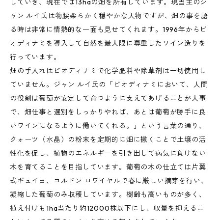
していき、現在では13haの畑を所有しています。現当主のジ
ャン ルイ氏は物腰柔らかく穏やかな人物ですが、畑の事を語
る時は非常に情熱的な一面も見せてくれます。1996年からビ
オディナミを導入して自然を最大限に尊重したワイン造りを
行っています。
畑の手入れはビオディナミで化学肥料や除草剤は一切使用し
ていません。ジャン ルイ氏の「ビオディナミにおいて、人間
の役割は葡萄が安定して育つように支えてあげることが大事
で、畑仕事と選別をしっかりやれば、あとは葡萄が勝手に良
いワインになるように働いてくれる。」という言葉の通り、
クォーツ（水晶）の粉末を定期的に畑に撒くことで土壌の活
性化を促し、植物のエネルギーを引き出して病気に負けない
木を育てることを目指しています。葡萄の木の仕立ては片翼
式ギュイヨ、コルドン ロワイヤルで春に厳しい摘芽を行い、
凝縮した葡萄のみ収穫しています。樹齢も高いものが多く、
植え付けも1ha当たり約12000株以下にし、収量を抑えるこ