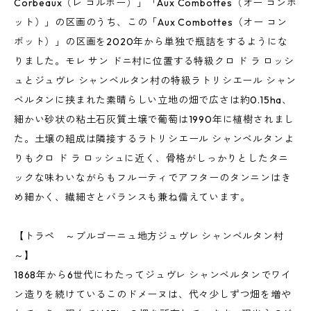
Corbeaux（レ コルボー）」「Aux Combottes（オー コンボ
ット）」の区画のうち、この「Aux Combottes（オー コン
ボット）」の区画を2020年から単独で瓶詰をするようにな
りました。モレ サン ドニ村に位置する特級クロ ド ラ ロッシ
ュとジュヴレ シャンベルタン村の特級ラトリシエール シャン
ベルタンに挟まれた素晴らしい立地の畑で広さは約0.15ha、
細かい砂状の粘土石灰質土壌で葡萄は1990年に植樹されまし
た。土壌の組成は隣接するラトリシエール シャンベルタンよ
りもクロ ド ラ ロッシュに近く、骨格がしっかりとしたタニ
ックな味わいながらもフルーティでアフターのタンニンはき
め細かく、繊細さとバランスも兼ね備えています。
【トラペ ～ブルゴーニュ地方ジュヴレ シャンベルタン村
～】
1868年から6世代にわたってジュヴレ シャンベルタンでワイ
ン造りを続けているこのドメーヌは、代々少しずつ畑を増や