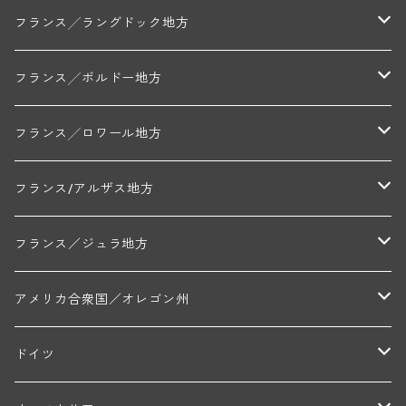
ミッシェル・ジュネ
プティ・ポンティニィ(シャブリ)
コート・ド・ニュイ地区
北部地区
フランス╱ラングドック地方
アラン・マティアス(トネロワ)
クロード・デュガ(ジュヴレ・シャンベルタン)
ジャン・ルイ・シャーヴ(エルミタージュ)
コート・ド・ボーヌ地区
南部地区
コトー・デュ・ラングドック地区
フランス╱ボルドー地方
セラファン・ペール・エ・フィス(ジュヴレ・シャンベルタン)
ジャン・ルイ・シャーヴ・セレクション(エルミタージュ)
フランソワーズ・ジャニアール(ペルナン・ヴェルジュレス)
ル・ヴュー・ドンジョン(シャトーヌフ・デュ・パプ)
ド・ロルチュ(ヴァルフローネ)
コート・シャロネーズ地区
ヴァン・ド・ペイ・ド・レロー
アントル・ドゥー・メール地区
フランス╱ロワール地方
ルシアン・ボワイヨ(ジュヴレ・シャンベルタン)
マルキ・ダンジェルヴィル(ヴォルネー)
シャトー・ライヤ(シャトーヌフ・デュ・パプ)
ロワイエ(コート・デュ・クーショワ)
ムーラン・ド・ガサック
シャトー・レストリーユ
マコネ地区
メドック地区
ペイ・ナンテ地区
フランス/アルザス地方
トラペ・ペール・エ・フィス(ジュヴレ・シャンベルタン)
ジャン・マリー・ブズロー(ムルソー)
シャトー・デ・トゥール(シャトーヌフ・デュ・パプ)
A&Pド・ヴィレーヌ(ブーズロン)
マンシア・ポンセ(シャントレ)
シャトー・ル・タンプル
デ・オー・ペミオン(ムスカデ)
ボージョレ地区
サントル・ニヴェルネ地区
ロリー・ガスマン
フランス／ジュラ地方
ジョルジュ・ルーミエ(シャンボール・ミュジニー)
シャトー・ド・ラ・ヴェル╱ベルトラン・ダルヴィオ(ムルソー)
デ・ザムリエ(ヴァッケラス)
ルイ・ジャド(ジヴリ―)
フランク・ジュイヤール(ジュリエナ)
ディディエ・ダグノー(プイィ・フュメ)
トゥーレーヌ地区
アルボワ
アメリカ合衆国／オレゴン州
ブリューノ・デゾネイ・ビセイ(フラジェ・エシェゾー)
モンテリー・デュエレ・ポルシュレ(モンテリー)
ギイ・ブルトン(モルゴン)
レジス・ミネ(プイィ・フュメ)
ド・ラ・ノブレ(シノン)
ペリカン
ウィラメット・ヴァレー
ドイツ
エマニュエル・ルジェ(フラジェ・エシェゾー)
マリウス・ドゥラルシュ(ペルナン・ヴェルジュレス)
ド・ヴェルニュス(レニエ)
アンドレ・ヴァタン(サンセール)
ニコラ・ジェイ