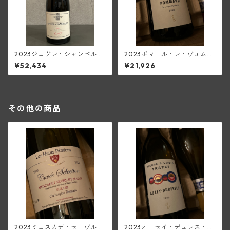
2023ジュヴレ・シャンベルタ
2023ポマール・レ・ヴォムリ
ン・オストレア(トラペ)【150
ヤン(ピエール・エ・ルイ・ト
¥52,434
¥21,926
0ml/マグナム】
ラペ)
その他の商品
2023ミュスカデ・セーヴル・
2023オーセイ・デュレス・ブ