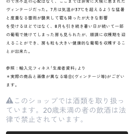
ので水不足の心配はなく、ここまでは非常に天候に恵まれた
ヴィンテージだった。7月は気温が37℃を超えるような猛暑
と度重なる雷雨が襲来して雹も降ったが大きな影響
を受けるほどではなく、8月も引き続き暑い日が続いて一部
の葡萄で焼けてしまった房も見られたが、順調に収穫期を迎
えることができ、房も粒も大きい健康的な葡萄を収穫するこ
とが出来た。
参照：輸入元フィネス｢生産者資料｣より
＊実際の商品と画像が異なる場合(ヴィンテージ等)がござい
ます。
このショップでは酒類を取り扱っ
ています。20歳未満の者の飲酒は法
律で禁止されています。