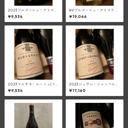
2023ブルゴーニュ・アリゴ
NVブルゴーニュ・アリゴテ・
テ・スー・シャトレ(ピエー
スー・シャトレ・パスリエ【3
¥9,534
¥19,066
ル・エ・ルイ・トラペ)
75ml／白甘口】(ピエール・
エ・ルイ・トラペ)
2023マルサネ・ルージュ(ト
2023ジュヴレ・シャンベルタ
ラペ)
ン(トラペ)
¥9,534
¥17,160