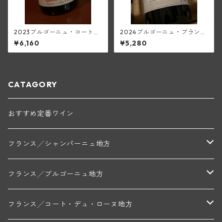
2023ブルゴーニュ・コート・
2024ブルゴーニュ・ブラン
ドール・ピノ・ノワール(ピエ
(フランソワーズ・ジャニアー
¥6,160
¥5,280
ール・ギユモ)
ル)
CATAGORY
おすすめ定番ワイン
フランス╱シャンパーニュ地方
モンターニュ・ド・ランス
フランス╱ブルゴーニュ地方
トリシェ・ディディエ
コート・デ・ブラン
シャブリ地区
フランス╱コート・デュ・ローヌ地方