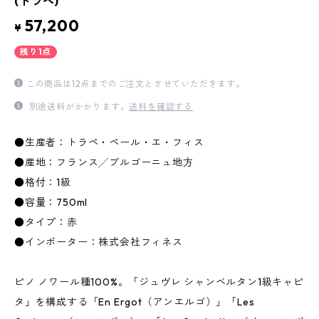
(トラペ)
57,200
¥
残り1点
この商品は12点までのご注文とさせていただきます。
別途送料がかかります。
送料を確認する
●生産者：トラペ・ペール・エ・フィス
●産地：フランス╱ブルゴーニュ地方
●格付：1級
●容量：750ml
●タイプ：赤
●インポーター：株式会社フィネス
ピノ ノワール種100%。「ジュヴレ シャンベルタン1級キャピ
タ」を構成する「En Ergot（アンエルゴ）」「Les