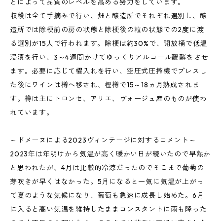
とによって品質のレベルを高める努力をしています。
収穫は全て手摘みで行い、畑と醸造所でそれぞれ選別し、醸
造所では除梗前の房の状態と除梗後の粒の状態での2度に渡
る選別が15人で行われます。除梗は約30%で、開放桶で低温
浸漬を行い、3～4週間かけてゆっくりアルコール醗酵をさせ
ます。必要に応じて櫂入れを行い、空圧式圧搾機でプレスし
た後にワインは樽へ移され、樫樽で15～18ヵ月熟成されま
す。樽は主にトロンセ、アリエ、ヴォージュ産のものが使わ
れています。
～ドメーヌによる2023ヴィンテージに対するコメント～
2023年は年明けから気温が高く暖かい日が続いたので早熟か
と思われたが、4月は比較的冷涼だったのでそこまで葡萄の
芽吹きが早くはなかった。5月になると一気に気温が上がっ
て夏のような気候になり、葡萄も急速に成長し始めた。6月
に入ると高い気温を維持したままコンスタントに雨も降った