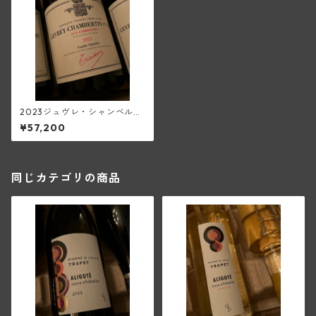
2023ジュヴレ・シャンベルタ
ン1級オー・コンボット(トラ
¥57,200
ペ)
同じカテゴリの商品