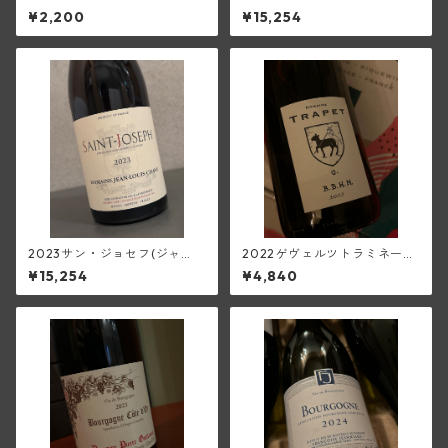
エ・メーヌ<シュール・リー>
ラン(ピエール・エ・ルイ・ト
¥2,200
¥15,254
(デ・オー・ペミヨン)
ラペ)
2023サン・ジョセフ(ジャ
2022ゲヴェルツトラミネー
ン・ルイ・シャーヴ)
ル・ベブレンハイム(トラペ)
¥15,254
¥4,840