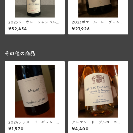
2023ジュヴレ・シャンベルタ
2023ポマール・レ・ヴォムリ
ン・オストレア(トラペ)【150
ヤン(ピエール・エ・ルイ・ト
¥52,434
¥21,926
0ml/マグナム】
ラペ)
その他の商品
2024テラス・ド・ギレム・メ
クレマン・ド・ブルゴーニ
ルロー<ペイ・ドック>(ムーラ
ュ・ブリュット・ロゼ(シャト
¥1,570
¥4,400
ン・ド・ガサック)
ー・ド・ラ・ヴェル/ベルトラ