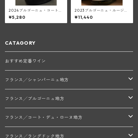
2024ブルゴーニュ・コート・
2023ブルゴーニュ・ルージュ
ドール・スー・ラ・ヴェル・
(セラファン)
¥5,280
¥11,440
シャルドネ(クリスチャン・ベ
ラン・エ・フィス)
CATAGORY
おすすめ定番ワイン
フランス╱シャンパーニュ地方
モンターニュ・ド・ランス
フランス╱ブルゴーニュ地方
トリシェ・ディディエ
コート・デ・ブラン
シャブリ地区
フランス╱コート・デュ・ローヌ地方
ミッシェル・ジュネ
プティ・ポンティニィ(シャブリ)
コート・ド・ニュイ地区
北部地区
フランス╱ラングドック地方