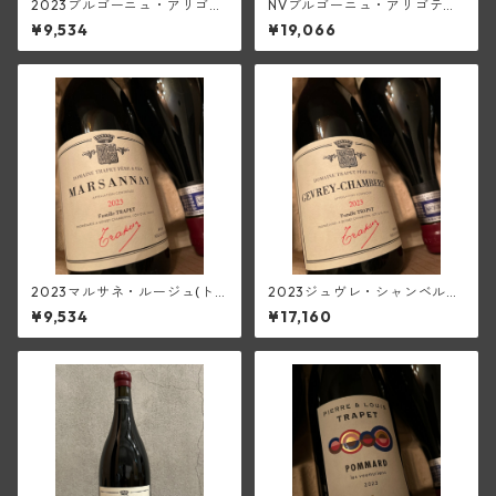
2023ブルゴーニュ・アリゴ
NVブルゴーニュ・アリゴテ・
テ・スー・シャトレ(ピエー
スー・シャトレ・パスリエ【3
¥9,534
¥19,066
ル・エ・ルイ・トラペ)
75ml／白甘口】(ピエール・
エ・ルイ・トラペ)
2023マルサネ・ルージュ(ト
2023ジュヴレ・シャンベルタ
ラペ)
ン(トラペ)
¥9,534
¥17,160