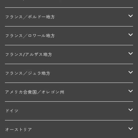
アラン・マティアス(トネロワ)
クロード・デュガ(ジュヴレ・シャンベルタン)
ジャン・ルイ・シャーヴ(エルミタージュ)
コート・ド・ボーヌ地区
南部地区
コトー・デュ・ラングドック地区
フランス╱ボルドー地方
セラファン・ペール・エ・フィス(ジュヴレ・シャンベルタン)
ジャン・ルイ・シャーヴ・セレクション(エルミタージュ)
フランソワーズ・ジャニアール(ペルナン・ヴェルジュレス)
ル・ヴュー・ドンジョン(シャトーヌフ・デュ・パプ)
ド・ロルチュ(ヴァルフローネ)
コート・シャロネーズ地区
ヴァン・ド・ペイ・ド・レロー
アントル・ドゥー・メール地区
フランス╱ロワール地方
ルシアン・ボワイヨ(ジュヴレ・シャンベルタン)
マルキ・ダンジェルヴィル(ヴォルネー)
シャトー・ライヤ(シャトーヌフ・デュ・パプ)
ロワイエ(コート・デュ・クーショワ)
ムーラン・ド・ガサック
シャトー・レストリーユ
マコネ地区
メドック地区
ペイ・ナンテ地区
フランス/アルザス地方
トラペ・ペール・エ・フィス(ジュヴレ・シャンベルタン)
ジャン・マリー・ブズロー(ムルソー)
シャトー・デ・トゥール(シャトーヌフ・デュ・パプ)
A&Pド・ヴィレーヌ(ブーズロン)
マンシア・ポンセ(シャントレ)
シャトー・ル・タンプル
デ・オー・ペミオン(ムスカデ)
ボージョレ地区
サントル・ニヴェルネ地区
ロリー・ガスマン
フランス／ジュラ地方
ジョルジュ・ルーミエ(シャンボール・ミュジニー)
シャトー・ド・ラ・ヴェル╱ベルトラン・ダルヴィオ(ムルソー)
デ・ザムリエ(ヴァッケラス)
ルイ・ジャド(ジヴリ―)
フランク・ジュイヤール(ジュリエナ)
ディディエ・ダグノー(プイィ・フュメ)
トゥーレーヌ地区
アルボワ
アメリカ合衆国／オレゴン州
ブリューノ・デゾネイ・ビセイ(フラジェ・エシェゾー)
モンテリー・デュエレ・ポルシュレ(モンテリー)
ギイ・ブルトン(モルゴン)
レジス・ミネ(プイィ・フュメ)
ド・ラ・ノブレ(シノン)
ペリカン
ウィラメット・ヴァレー
ドイツ
エマニュエル・ルジェ(フラジェ・エシェゾー)
マリウス・ドゥラルシュ(ペルナン・ヴェルジュレス)
ド・ヴェルニュス(レニエ)
アンドレ・ヴァタン(サンセール)
ニコラ・ジェイ
ラインガウ
オーストリア