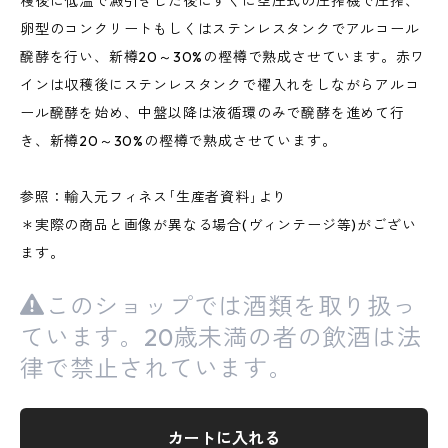
穫後に低温で澱引きした後にすぐに空圧式の圧搾機で圧搾、
卵型のコンクリートもしくはステンレスタンクでアルコール
醗酵を行い、新樽20～30%の樫樽で熟成させています。赤ワ
インは収穫後にステンレスタンクで櫂入れをしながらアルコ
ール醗酵を始め、中盤以降は液循環のみで醗酵を進めて行
き、新樽20～30%の樫樽で熟成させています。
参照：輸入元フィネス｢生産者資料｣より
＊実際の商品と画像が異なる場合(ヴィンテージ等)がござい
ます。
このショップでは酒類を取り扱っ
ています。20歳未満の者の飲酒は法
律で禁止されています。
カートに入れる