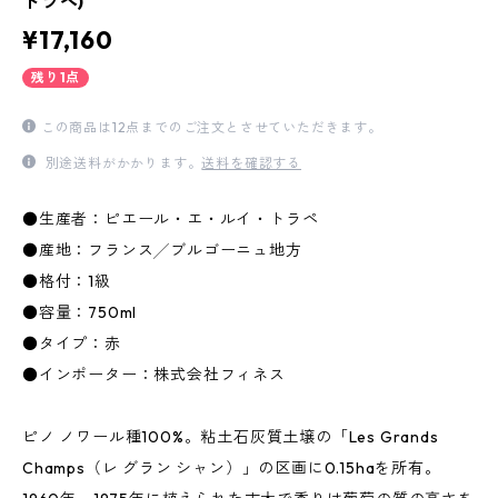
トラペ)
¥17,160
残り1点
この商品は12点までのご注文とさせていただきます。
別途送料がかかります。
送料を確認する
●生産者：ピエール・エ・ルイ・トラペ
●産地：フランス╱ブルゴーニュ地方
●格付：1級
●容量：750ml
●タイプ：赤
●インポーター：株式会社フィネス
ピノ ノワール種100%。粘土石灰質土壌の「Les Grands
Champs（レ グラン シャン）」の区画に0.15haを所有。