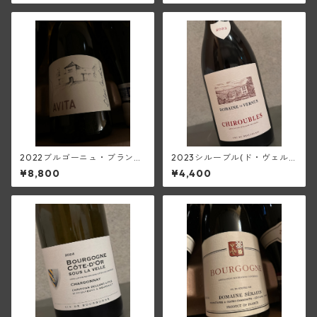
ン・ダルヴィオ)
2022ブルゴーニュ・ブラン・
2023シルーブル(ド・ヴェル
トネール・アヴィタ(アラン・
ニュス)
¥8,800
¥4,400
マティアス)