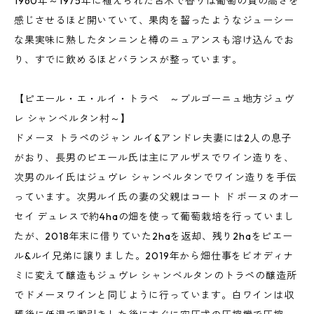
1960年～1975年に植えられた古木で香りは葡萄の質の高さを
感じさせるほど開いていて、果肉を齧ったようなジューシー
な果実味に熟したタンニンと樽のニュアンスも溶け込んでお
り、すでに飲めるほどバランスが整っています。
【ピエール・エ・ルイ・トラペ ～ブルゴーニュ地方ジュヴ
レ シャンベルタン村～】
ドメーヌ トラペのジャン ルイ&アンドレ夫妻には2人の息子
がおり、長男のピエール氏は主にアルザスでワイン造りを、
次男のルイ氏はジュヴレ シャンベルタンでワイン造りを手伝
っています。次男ルイ氏の妻の父親はコート ド ボーヌのオー
セイ デュレスで約4haの畑を使って葡萄栽培を行っていまし
たが、2018年末に借りていた2haを返却、残り2haをピエー
ル&ルイ兄弟に譲りました。2019年から畑仕事をビオディナ
ミに変えて醸造もジュヴレ シャンベルタンのトラペの醸造所
でドメーヌワインと同じように行っています。白ワインは収