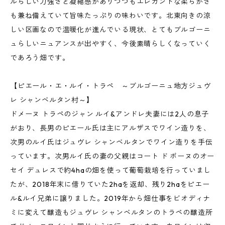
ルらしい力強さと凝縮感がありつつもエレガントな柔らかさ
も兼ね備えていて旨味たっぷりの味わいです。北東向きの涼
しい区画なので温暖化が進んでいる現状、とてもブルゴーニ
ュらしいニュアンスが出やすく、今後素晴らしくなっていく
であろう畑です。
【ピエール・エ・ルイ・トラペ ～ブルゴーニュ地方ジュヴ
レ シャンベルタン村～】
ドメーヌ トラペのジャン ルイ&アンドレ夫妻には2人の息子
がおり、長男のピエール氏は主にアルザスでワイン造りを、
次男のルイ氏はジュヴレ シャンベルタンでワイン造りを手伝
っています。次男ルイ氏の妻の父親はコート ド ボーヌのオー
セイ デュレスで約4haの畑を使って葡萄栽培を行っていまし
たが、2018年末に借りていた2haを返却、残り2haをピエー
ル&ルイ兄弟に譲りました。2019年から畑仕事をビオディナ
ミに変えて醸造もジュヴレ シャンベルタンのトラペの醸造所