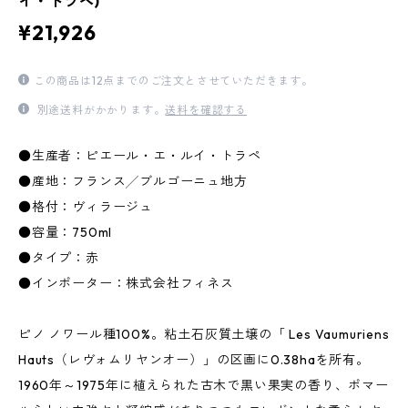
イ・トラペ)
¥21,926
この商品は12点までのご注文とさせていただきます。
別途送料がかかります。
送料を確認する
●生産者：ピエール・エ・ルイ・トラペ
●産地：フランス╱ブルゴーニュ地方
●格付：ヴィラージュ
●容量：750ml
●タイプ：赤
●インポーター：株式会社フィネス
ピノ ノワール種100%。粘土石灰質土壌の「 Les Vaumuriens
Hauts（レヴォムリヤンオー）」の区画に0.38haを所有。
1960年～1975年に植えられた古木で黒い果実の香り、ポマー