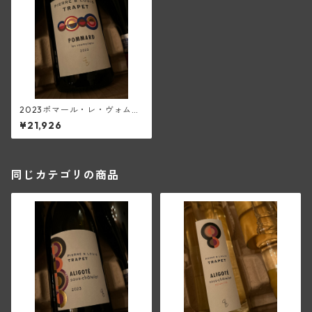
2023ポマール・レ・ヴォムリ
ヤン(ピエール・エ・ルイ・ト
¥21,926
ラペ)
同じカテゴリの商品