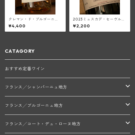
クレマン・ド・ブルゴーニ
2023ミュスカデ・セーヴル・
ュ・ブリュット・ロゼ(シャト
エ・メーヌ<シュール・リー>
¥4,400
¥2,200
ー・ド・ラ・ヴェル/ベルトラ
(デ・オー・ペミヨン)
ン・ダルヴィオ)
CATAGORY
おすすめ定番ワイン
フランス╱シャンパーニュ地方
モンターニュ・ド・ランス
フランス╱ブルゴーニュ地方
トリシェ・ディディエ
コート・デ・ブラン
シャブリ地区
フランス╱コート・デュ・ローヌ地方