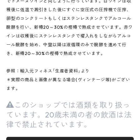
でドメーヌワインと同じように行っています。白ワインは収
穫後に低温で澱引きした後にすぐに空圧式の圧搾機で圧搾、
卵型のコンクリートもしくはステンレスタンクでアルコール
醗酵を行い、新樽20～30%の樫樽で熟成させています。赤ワ
インは収穫後にステンレスタンクで櫂入れをしながらアルコ
ール醗酵を始め、中盤以降は液循環のみで醗酵を進めて行
き、新樽20～30%の樫樽で熟成させています。
参照：輸入元フィネス｢生産者資料｣より
＊実際の商品と画像が異なる場合(ヴィンテージ等)がござい
ます。
このショップでは酒類を取り扱っ
ています。20歳未満の者の飲酒は法
律で禁止されています。