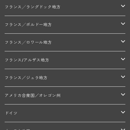
ミッシェル・ジュネ
プティ・ポンティニィ(シャブリ)
コート・ド・ニュイ地区
北部地区
フランス╱ラングドック地方
アラン・マティアス(トネロワ)
クロード・デュガ(ジュヴレ・シャンベルタン)
ジャン・ルイ・シャーヴ(エルミタージュ)
コート・ド・ボーヌ地区
南部地区
コトー・デュ・ラングドック地区
フランス╱ボルドー地方
セラファン・ペール・エ・フィス(ジュヴレ・シャンベルタン)
ジャン・ルイ・シャーヴ・セレクション(エルミタージュ)
フランソワーズ・ジャニアール(ペルナン・ヴェルジュレス)
ル・ヴュー・ドンジョン(シャトーヌフ・デュ・パプ)
ド・ロルチュ(ヴァルフローネ)
コート・シャロネーズ地区
ヴァン・ド・ペイ・ド・レロー
アントル・ドゥー・メール地区
フランス╱ロワール地方
ルシアン・ボワイヨ(ジュヴレ・シャンベルタン)
マルキ・ダンジェルヴィル(ヴォルネー)
シャトー・ライヤ(シャトーヌフ・デュ・パプ)
ロワイエ(コート・デュ・クーショワ)
ムーラン・ド・ガサック
シャトー・レストリーユ
マコネ地区
メドック地区
ペイ・ナンテ地区
フランス/アルザス地方
トラペ・ペール・エ・フィス(ジュヴレ・シャンベルタン)
ジャン・マリー・ブズロー(ムルソー)
シャトー・デ・トゥール(シャトーヌフ・デュ・パプ)
A&Pド・ヴィレーヌ(ブーズロン)
マンシア・ポンセ(シャントレ)
シャトー・ル・タンプル
デ・オー・ペミオン(ムスカデ)
ボージョレ地区
サントル・ニヴェルネ地区
ロリー・ガスマン
フランス／ジュラ地方
ジョルジュ・ルーミエ(シャンボール・ミュジニー)
シャトー・ド・ラ・ヴェル╱ベルトラン・ダルヴィオ(ムルソー)
デ・ザムリエ(ヴァッケラス)
ルイ・ジャド(ジヴリ―)
フランク・ジュイヤール(ジュリエナ)
ディディエ・ダグノー(プイィ・フュメ)
トゥーレーヌ地区
アルボワ
アメリカ合衆国／オレゴン州
ブリューノ・デゾネイ・ビセイ(フラジェ・エシェゾー)
モンテリー・デュエレ・ポルシュレ(モンテリー)
ギイ・ブルトン(モルゴン)
レジス・ミネ(プイィ・フュメ)
ド・ラ・ノブレ(シノン)
ペリカン
ウィラメット・ヴァレー
ドイツ
エマニュエル・ルジェ(フラジェ・エシェゾー)
マリウス・ドゥラルシュ(ペルナン・ヴェルジュレス)
ド・ヴェルニュス(レニエ)
アンドレ・ヴァタン(サンセール)
ニコラ・ジェイ