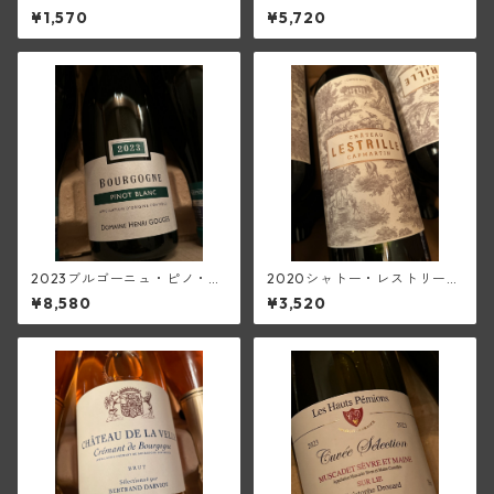
ージュ・ヴィエーユ・ヴィー
ニュス)
¥1,570
¥5,720
ニュ<ペイ・デロ―>(ムーラ
ン・ド・ガサック)
2023ブルゴーニュ・ピノ・ブ
2020シャトー・レストリー
ラン(アンリ・グージュ)
ユ・キャップ・マルタン・ル
¥8,580
¥3,520
ージュ(ボルドー・スーペリュ
ール)