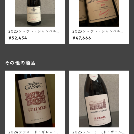
2023ジュヴレ・シャンベルタ
2023ジュヴレ・シャンベルタ
ン・オストレア(トラペ)【150
ン1級プティト・シャペル(トラ
¥52,434
¥47,666
0ml/マグナム】
ペ)
その他の商品
2024テラス・ド・ギレム・ル
2023フルーリー(ド・ヴェル