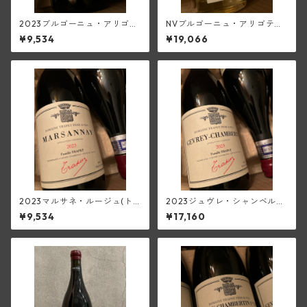
2023ブルゴーニュ・アリゴ
NVブルゴーニュ・アリゴテ・
テ・スー・シャトレ(ピエー
スー・シャトレ・パスリエ【3
¥9,534
¥19,066
ル・エ・ルイ・トラペ)
75ml／白甘口】(ピエール・
エ・ルイ・トラペ)
2023マルサネ・ルージュ(ト
2023ジュヴレ・シャンベルタ
ラペ)
ン(トラペ)
¥9,534
¥17,160