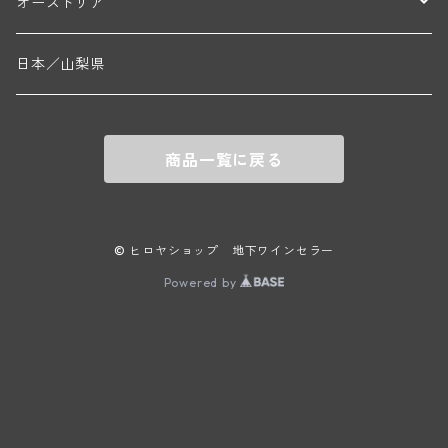
ラインガウ
オーストリア
ニコラ・ルジェ(フラジェ・エシェゾー)
ドニ・ペール・エ・フィス(ペルナン・ヴェルジュレス)
ゲオルグ・ブロイヤー
フランケン
テルメンレギオン
日本／山梨県
メオ・カミュゼ(ヴォーヌ・ロマネ)
コント・ラフォン(ムルソー)
ルドルフ・フォルスト
ヨハネスホフ・ライニッシュ
クレムスタール
メオ・カミュゼ・フレール・エ・スール(ヴォーヌ・ロマネ)
フランソワ・ミクルスキ(ムルソー)
商品一覧に戻る
セップ・モーザ―
カンプタール
アンリ・グージュ(ニュイ・サン・ジョルジュ)
バンジャマン・ルルー(ボーヌ)
マラート
ヒルシュ
ヴァーグラム
© ヒロヤショップ 地下ワインセラー
ドニ・モルテ(ジュヴレ・シャンベルタン)
ルフレーヴ(ピュリニー・モンラッシェ)
Powered by
シュタット・クレムス
シュロス・ゴベルスブルグ
二グル
ミッテルブルゲンランド
フレデリック・エスモナン(ジュヴレ・シャンベルタン)
エティエンヌ・ソゼ(ピュリニー・モンラッシェ)
ビルギット・アイヒンガー
レート
モリック
ウィーン
ベルナール・デュガ・ピィ(ジュヴレ・シャンベルタン)
ドミニク・ラフォン(ムルソー)
ユルチッチ・ゾンホーフ
ヴェーニンガー
ヴィーニンガー
ズュート・シュタイヤーマルク
ルー・デュモン(ジュヴレ・シャンベルタン)
フォンテーヌ・ガニャール(シャサーニュ・モンラッシェ)