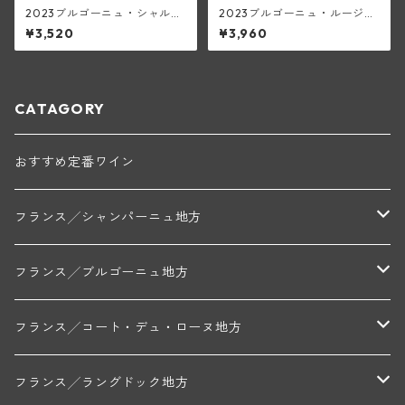
2023ブルゴーニュ・シャルド
2023ブルゴーニュ・ルージュ
ネ(ロワイエ)
(マンシア・ポンセ)
¥3,520
¥3,960
CATAGORY
おすすめ定番ワイン
フランス╱シャンパーニュ地方
モンターニュ・ド・ランス
フランス╱ブルゴーニュ地方
トリシェ・ディディエ
コート・デ・ブラン
シャブリ地区
フランス╱コート・デュ・ローヌ地方
ミッシェル・ジュネ
プティ・ポンティニィ(シャブリ)
コート・ド・ニュイ地区
北部地区
フランス╱ラングドック地方