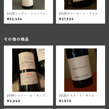
2023ジュヴレ・シャンベルタ
2023ポマール・レ・ヴォムリ
ン・オストレア(トラペ)【150
ヤン(ピエール・エ・ルイ・ト
¥52,434
¥21,926
0ml/マグナム】
ラペ)
その他の商品
2019シャトー・ル・タンプル
2025テラス・ド・ギレム・カ
(メドック)
ベルネ・ソーヴィニヨン<ペ
¥2,640
¥1,570
イ・ドック>(ムーラン・ド・
ガサック)