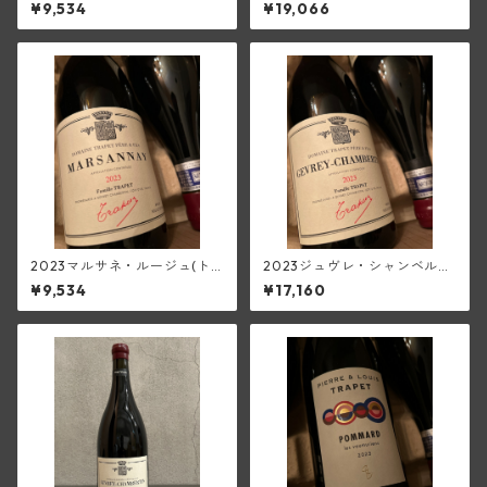
テ・スー・シャトレ(ピエー
スー・シャトレ・パスリエ【3
¥9,534
¥19,066
ル・エ・ルイ・トラペ)
75ml／白甘口】(ピエール・
エ・ルイ・トラペ)
2023マルサネ・ルージュ(ト
2023ジュヴレ・シャンベルタ
ラペ)
ン(トラペ)
¥9,534
¥17,160