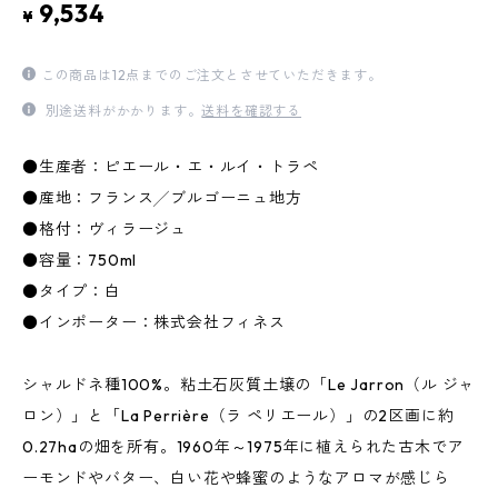
9,534
¥
この商品は12点までのご注文とさせていただきます。
別途送料がかかります。
送料を確認する
●生産者：ピエール・エ・ルイ・トラペ
●産地：フランス╱ブルゴーニュ地方
●格付：ヴィラージュ
●容量：750ml
●タイプ：白
●インポーター：株式会社フィネス
シャルドネ種100%。粘土石灰質土壌の「Le Jarron（ル ジャ
ロン）」と「La Perrière（ラ ペリエール）」の2区画に約
0.27haの畑を所有。1960年～1975年に植えられた古木でア
ーモンドやバター、白い花や蜂蜜のようなアロマが感じら