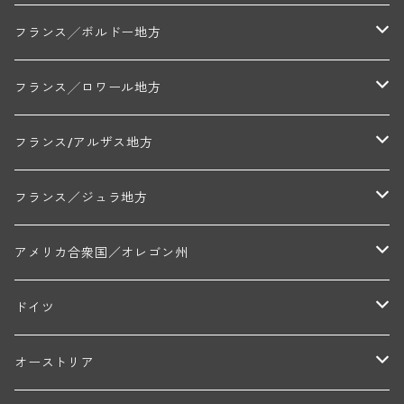
アラン・マティアス(トネロワ)
クロード・デュガ(ジュヴレ・シャンベルタン)
ジャン・ルイ・シャーヴ(エルミタージュ)
コート・ド・ボーヌ地区
南部地区
コトー・デュ・ラングドック地区
フランス╱ボルドー地方
セラファン・ペール・エ・フィス(ジュヴレ・シャンベルタン)
ジャン・ルイ・シャーヴ・セレクション(エルミタージュ)
フランソワーズ・ジャニアール(ペルナン・ヴェルジュレス)
ル・ヴュー・ドンジョン(シャトーヌフ・デュ・パプ)
ド・ロルチュ(ヴァルフローネ)
コート・シャロネーズ地区
ヴァン・ド・ペイ・ド・レロー
アントル・ドゥー・メール地区
フランス╱ロワール地方
ルシアン・ボワイヨ(ジュヴレ・シャンベルタン)
マルキ・ダンジェルヴィル(ヴォルネー)
シャトー・ライヤ(シャトーヌフ・デュ・パプ)
ロワイエ(コート・デュ・クーショワ)
ムーラン・ド・ガサック
シャトー・レストリーユ
マコネ地区
メドック地区
ペイ・ナンテ地区
フランス/アルザス地方
トラペ・ペール・エ・フィス(ジュヴレ・シャンベルタン)
ジャン・マリー・ブズロー(ムルソー)
シャトー・デ・トゥール(シャトーヌフ・デュ・パプ)
A&Pド・ヴィレーヌ(ブーズロン)
マンシア・ポンセ(シャントレ)
シャトー・ル・タンプル
デ・オー・ペミオン(ムスカデ)
ボージョレ地区
サントル・ニヴェルネ地区
ロリー・ガスマン
フランス／ジュラ地方
ジョルジュ・ルーミエ(シャンボール・ミュジニー)
シャトー・ド・ラ・ヴェル╱ベルトラン・ダルヴィオ(ムルソー)
デ・ザムリエ(ヴァッケラス)
ルイ・ジャド(ジヴリ―)
フランク・ジュイヤール(ジュリエナ)
ディディエ・ダグノー(プイィ・フュメ)
トゥーレーヌ地区
アルボワ
アメリカ合衆国／オレゴン州
ブリューノ・デゾネイ・ビセイ(フラジェ・エシェゾー)
モンテリー・デュエレ・ポルシュレ(モンテリー)
ギイ・ブルトン(モルゴン)
レジス・ミネ(プイィ・フュメ)
ド・ラ・ノブレ(シノン)
ペリカン
ウィラメット・ヴァレー
ドイツ
エマニュエル・ルジェ(フラジェ・エシェゾー)
マリウス・ドゥラルシュ(ペルナン・ヴェルジュレス)
ド・ヴェルニュス(レニエ)
アンドレ・ヴァタン(サンセール)
ニコラ・ジェイ
ラインガウ
オーストリア
ニコラ・ルジェ(フラジェ・エシェゾー)
ドニ・ペール・エ・フィス(ペルナン・ヴェルジュレス)