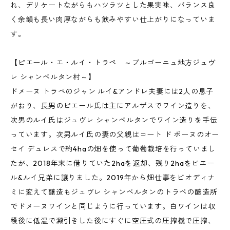
れ、デリケートながらもハツラツとした果実味、バランス良
く余韻も長い肉厚ながらも飲みやすい仕上がりになっていま
す。
【ピエール・エ・ルイ・トラペ ～ブルゴーニュ地方ジュヴ
レ シャンベルタン村～】
ドメーヌ トラペのジャン ルイ&アンドレ夫妻には2人の息子
がおり、長男のピエール氏は主にアルザスでワイン造りを、
次男のルイ氏はジュヴレ シャンベルタンでワイン造りを手伝
っています。次男ルイ氏の妻の父親はコート ド ボーヌのオー
セイ デュレスで約4haの畑を使って葡萄栽培を行っていまし
たが、2018年末に借りていた2haを返却、残り2haをピエー
ル&ルイ兄弟に譲りました。2019年から畑仕事をビオディナ
ミに変えて醸造もジュヴレ シャンベルタンのトラペの醸造所
でドメーヌワインと同じように行っています。白ワインは収
穫後に低温で澱引きした後にすぐに空圧式の圧搾機で圧搾、