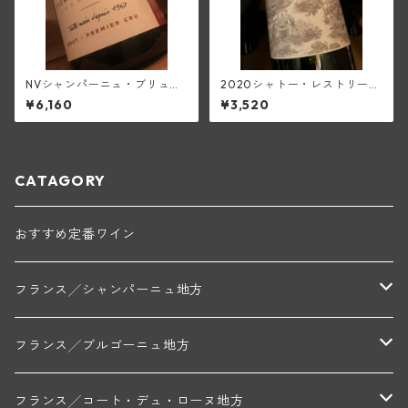
NVシャンパーニュ・ブリュッ
2020シャトー・レストリー
ト・ブラン1級(ピエール・トリ
ユ・キャップ・マルタン・ル
¥6,160
¥3,520
シェ)
ージュ(ボルドー・スーペリュ
ール)
CATAGORY
おすすめ定番ワイン
フランス╱シャンパーニュ地方
モンターニュ・ド・ランス
フランス╱ブルゴーニュ地方
トリシェ・ディディエ
コート・デ・ブラン
シャブリ地区
フランス╱コート・デュ・ローヌ地方