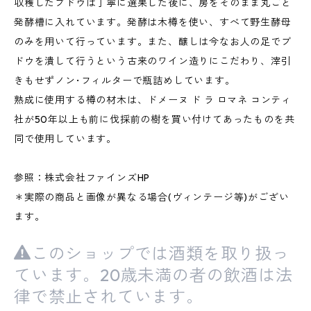
収穫したブドウは丁寧に選果した後に、房をそのまま丸ごと
発酵槽に入れています。発酵は木樽を使い、すべて野生酵母
のみを用いて行っています。また、醸しは今なお人の足でブ
ドウを潰して行うという古来のワイン造りにこだわり、滓引
きもせずノン･フィルターで瓶詰めしています。
熟成に使用する樽の材木は、ドメーヌ ド ラ ロマネ コンティ
社が50年以上も前に伐採前の樹を買い付けてあったものを共
同で使用しています。
参照：株式会社ファインズHP
＊実際の商品と画像が異なる場合(ヴィンテージ等)がござい
ます。
このショップでは酒類を取り扱っ
ています。20歳未満の者の飲酒は法
律で禁止されています。