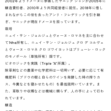
2002年よりドメーヌに参画したヤニック シャンが2005年に
醸造責任者、2010年より共同経営者に就任。2018年に惜し
まれながらこの世を去ったアンリ・フレデリックを引き継
ぎ、ヤニックが現在ドメーヌを担っています。
栽培
ニュイ・サン・ジョルジュとヴォーヌ・ロマネを主に合わせ
て14ha所有し、ニュイ・サン・ジョルジュ クロ デ コルヴェ
とヴォーヌ・ロマネ クロ ゴワイヨットはプリューレ・ロック
のモノポール（単独所有）畑です。
ビオロジックを実践（Triple "A"所属）。
除草剤などの農薬や化学肥料は一切用いず、必要に応じて有
機肥料（ブドウの樹と自らのワインを発酵した時の搾りカ
ス、牛糞などを寝かせたもの）を最低限用いています。ま
た、草取りや収穫などは機械に頼らず、人の手によって行わ
れています。
醸造