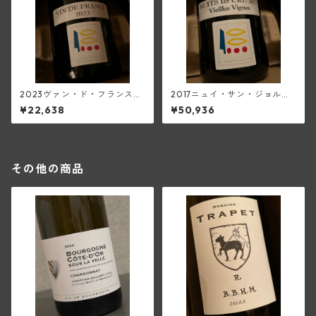
2023ヴァン・ド・フランス・
2017ニュイ・サン・ジョルジ
ピノ・ノワール(プリューレ・
ュ1級V.V.(プリューレ・ロック)
¥22,638
¥50,936
ロック)
その他の商品