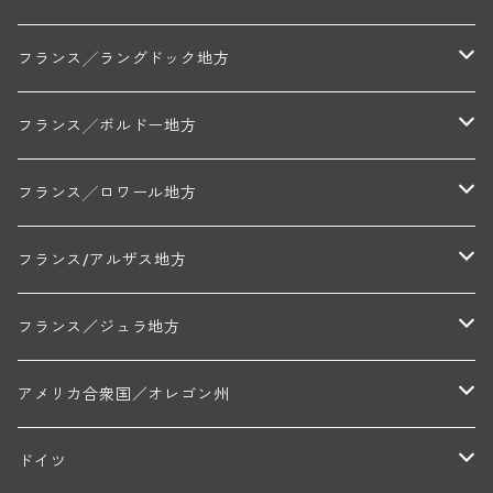
ミッシェル・ジュネ
プティ・ポンティニィ(シャブリ)
コート・ド・ニュイ地区
北部地区
フランス╱ラングドック地方
アラン・マティアス(トネロワ)
クロード・デュガ(ジュヴレ・シャンベルタン)
ジャン・ルイ・シャーヴ(エルミタージュ)
コート・ド・ボーヌ地区
南部地区
コトー・デュ・ラングドック地区
フランス╱ボルドー地方
セラファン・ペール・エ・フィス(ジュヴレ・シャンベルタン)
ジャン・ルイ・シャーヴ・セレクション(エルミタージュ)
フランソワーズ・ジャニアール(ペルナン・ヴェルジュレス)
ル・ヴュー・ドンジョン(シャトーヌフ・デュ・パプ)
ド・ロルチュ(ヴァルフローネ)
コート・シャロネーズ地区
ヴァン・ド・ペイ・ド・レロー
アントル・ドゥー・メール地区
フランス╱ロワール地方
ルシアン・ボワイヨ(ジュヴレ・シャンベルタン)
マルキ・ダンジェルヴィル(ヴォルネー)
シャトー・ライヤ(シャトーヌフ・デュ・パプ)
ロワイエ(コート・デュ・クーショワ)
ムーラン・ド・ガサック
シャトー・レストリーユ
マコネ地区
メドック地区
ペイ・ナンテ地区
フランス/アルザス地方
トラペ・ペール・エ・フィス(ジュヴレ・シャンベルタン)
ジャン・マリー・ブズロー(ムルソー)
シャトー・デ・トゥール(シャトーヌフ・デュ・パプ)
A&Pド・ヴィレーヌ(ブーズロン)
マンシア・ポンセ(シャントレ)
シャトー・ル・タンプル
デ・オー・ペミオン(ムスカデ)
ボージョレ地区
サントル・ニヴェルネ地区
ロリー・ガスマン
フランス／ジュラ地方
ジョルジュ・ルーミエ(シャンボール・ミュジニー)
シャトー・ド・ラ・ヴェル╱ベルトラン・ダルヴィオ(ムルソー)
デ・ザムリエ(ヴァッケラス)
ルイ・ジャド(ジヴリ―)
フランク・ジュイヤール(ジュリエナ)
ディディエ・ダグノー(プイィ・フュメ)
トゥーレーヌ地区
アルボワ
アメリカ合衆国／オレゴン州
ブリューノ・デゾネイ・ビセイ(フラジェ・エシェゾー)
モンテリー・デュエレ・ポルシュレ(モンテリー)
ギイ・ブルトン(モルゴン)
レジス・ミネ(プイィ・フュメ)
ド・ラ・ノブレ(シノン)
ペリカン
ウィラメット・ヴァレー
ドイツ