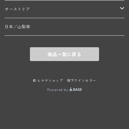
エマニュエル・ルジェ(フラジェ・エシェゾー)
マリウス・ドゥラルシュ(ペルナン・ヴェルジュレス)
ド・ヴェルニュス(レニエ)
アンドレ・ヴァタン(サンセール)
ニコラ・ジェイ
ラインガウ
オーストリア
ニコラ・ルジェ(フラジェ・エシェゾー)
ドニ・ペール・エ・フィス(ペルナン・ヴェルジュレス)
ゲオルグ・ブロイヤー
フランケン
テルメンレギオン
日本／山梨県
メオ・カミュゼ(ヴォーヌ・ロマネ)
コント・ラフォン(ムルソー)
ルドルフ・フォルスト
ヨハネスホフ・ライニッシュ
クレムスタール
メオ・カミュゼ・フレール・エ・スール(ヴォーヌ・ロマネ)
フランソワ・ミクルスキ(ムルソー)
商品一覧に戻る
セップ・モーザ―
カンプタール
アンリ・グージュ(ニュイ・サン・ジョルジュ)
バンジャマン・ルルー(ボーヌ)
マラート
ヒルシュ
ヴァーグラム
© ヒロヤショップ 地下ワインセラー
ドニ・モルテ(ジュヴレ・シャンベルタン)
ルフレーヴ(ピュリニー・モンラッシェ)
Powered by
シュタット・クレムス
シュロス・ゴベルスブルグ
二グル
ミッテルブルゲンランド
フレデリック・エスモナン(ジュヴレ・シャンベルタン)
エティエンヌ・ソゼ(ピュリニー・モンラッシェ)
ビルギット・アイヒンガー
レート
モリック
ウィーン
ベルナール・デュガ・ピィ(ジュヴレ・シャンベルタン)
ドミニク・ラフォン(ムルソー)
ユルチッチ・ゾンホーフ