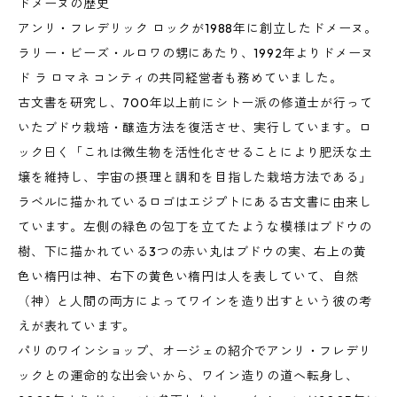
ドメーヌの歴史
アンリ・フレデリック ロックが1988年に創立したドメーヌ。
ラリー・ビーズ・ルロワの甥にあたり、1992年よりドメーヌ
ド ラ ロマネ コンティの共同経営者も務めていました。
古文書を研究し、700年以上前にシトー派の修道士が行って
いたブドウ栽培・醸造方法を復活させ、実行しています。ロ
ック曰く「これは微生物を活性化させることにより肥沃な土
壌を維持し、宇宙の摂理と調和を目指した栽培方法である」
ラベルに描かれているロゴはエジプトにある古文書に由来し
ています。左側の緑色の包丁を立てたような模様はブドウの
樹、下に描かれている3つの赤い丸はブドウの実、右上の黄
色い楕円は神、右下の黄色い楕円は人を表していて、自然
（神）と人間の両方によってワインを造り出すという彼の考
えが表れています。
パリのワインショップ、オージェの紹介でアンリ・フレデリ
ックとの運命的な出会いから、ワイン造りの道へ転身し、