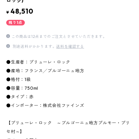
ロック)
48,510
¥
残り1点
この商品は12点までのご注文とさせていただきます。
別途送料がかかります。
送料を確認する
●生産者：プリューレ・ロック
●産地：フランス╱ブルゴーニュ地方
●格付：1級
●容量：750ml
●タイプ：赤
●インポーター：株式会社ファインズ
【プリューレ・ロック ～ブルゴーニュ地方プルモー・プリ
セ村～】