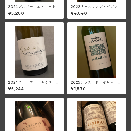
2024ブルゴーニュ・コート・
2022リースリング・ベブレン
ドール・スー・ラ・ヴェル・
ハイム(トラペ)
¥5,280
¥4,840
シャルドネ(クリスチャン・ベ
ラン・エ・フィス)
2024クローズ・エルミタージ
2025テラス・ド・ギレム・ブ
ュ・ブラン・シベル(ジャン・
ラン・ヴィエーユ・ヴィーニ
¥5,244
¥1,570
ルイ・シャーヴ・セレクショ
ュ<ペイ・デロ―>(ムーラン・
ン)
ド・ガサック)