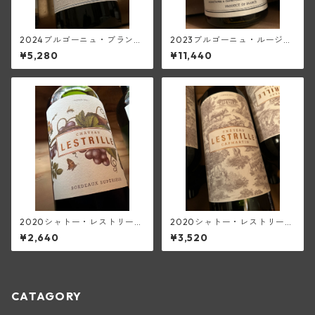
2024ブルゴーニュ・ブラン
2023ブルゴーニュ・ルージュ
(フランソワーズ・ジャニアー
(セラファン)
¥5,280
¥11,440
ル)
2020シャトー・レストリー
2020シャトー・レストリー
ユ・ルージュ(ボルドー・スー
ユ・キャップ・マルタン・ル
¥2,640
¥3,520
ペリュール)
ージュ(ボルドー・スーペリュ
ール)
CATAGORY