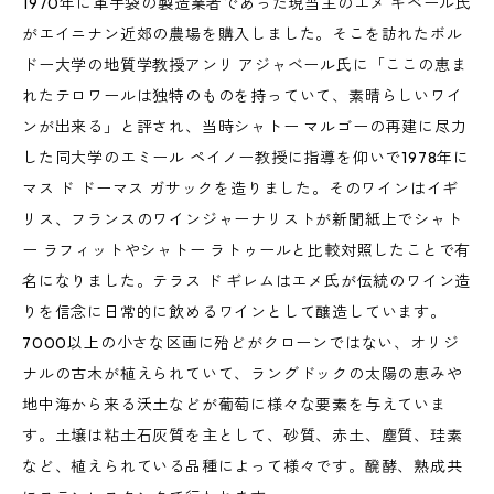
1970年に革手袋の製造業者であった現当主のエメ ギベール氏
がエイニナン近郊の農場を購入しました。そこを訪れたボル
ドー大学の地質学教授アンリ アジャベール氏に「ここの恵ま
れたテロワールは独特のものを持っていて、素晴らしいワイ
ンが出来る」と評され、当時シャトー マルゴーの再建に尽力
した同大学のエミール ペイノー教授に指導を仰いで1978年に
マス ド ドーマス ガサックを造りました。そのワインはイギ
リス、フランスのワインジャーナリストが新聞紙上でシャト
ー ラフィットやシャトー ラトゥールと比較対照したことで有
名になりました。テラス ド ギレムはエメ氏が伝統のワイン造
りを信念に日常的に飲めるワインとして醸造しています。
7000以上の小さな区画に殆どがクローンではない、オリジ
ナルの古木が植えられていて、ラングドックの太陽の恵みや
地中海から来る沃土などが葡萄に様々な要素を与えていま
す。土壌は粘土石灰質を主として、砂質、赤土、塵質、珪素
など、植えられている品種によって様々です。醗酵、熟成共