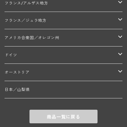
マルキ・ダンジェルヴィル(ヴォルネー)
シャトー・ライヤ(シャトーヌフ・デュ・パプ)
ロワイエ(コート・デュ・クーショワ)
ムーラン・ド・ガサック
シャトー・レストリーユ
マコネ地区
メドック地区
ペイ・ナンテ地区
フランス/アルザス地方
トラペ・ペール・エ・フィス(ジュヴレ・シャンベルタン)
ジャン・マリー・ブズロー(ムルソー)
シャトー・デ・トゥール(シャトーヌフ・デュ・パプ)
A&Pド・ヴィレーヌ(ブーズロン)
マンシア・ポンセ(シャントレ)
シャトー・ル・タンプル
デ・オー・ペミオン(ムスカデ)
ボージョレ地区
サントル・ニヴェルネ地区
ロリー・ガスマン
フランス／ジュラ地方
ジョルジュ・ルーミエ(シャンボール・ミュジニー)
シャトー・ド・ラ・ヴェル╱ベルトラン・ダルヴィオ(ムルソー)
デ・ザムリエ(ヴァッケラス)
ルイ・ジャド(ジヴリ―)
フランク・ジュイヤール(ジュリエナ)
ディディエ・ダグノー(プイィ・フュメ)
トゥーレーヌ地区
アルボワ
アメリカ合衆国／オレゴン州
ブリューノ・デゾネイ・ビセイ(フラジェ・エシェゾー)
モンテリー・デュエレ・ポルシュレ(モンテリー)
ギイ・ブルトン(モルゴン)
レジス・ミネ(プイィ・フュメ)
ド・ラ・ノブレ(シノン)
ペリカン
ウィラメット・ヴァレー
ドイツ
エマニュエル・ルジェ(フラジェ・エシェゾー)
マリウス・ドゥラルシュ(ペルナン・ヴェルジュレス)
ド・ヴェルニュス(レニエ)
アンドレ・ヴァタン(サンセール)
ニコラ・ジェイ
ラインガウ
オーストリア
ニコラ・ルジェ(フラジェ・エシェゾー)
ドニ・ペール・エ・フィス(ペルナン・ヴェルジュレス)
ゲオルグ・ブロイヤー
フランケン
テルメンレギオン
日本／山梨県
メオ・カミュゼ(ヴォーヌ・ロマネ)
コント・ラフォン(ムルソー)
ルドルフ・フォルスト
ヨハネスホフ・ライニッシュ
クレムスタール
メオ・カミュゼ・フレール・エ・スール(ヴォーヌ・ロマネ)
フランソワ・ミクルスキ(ムルソー)
商品一覧に戻る
セップ・モーザ―
カンプタール