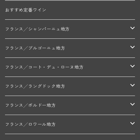
おすすめ定番ワイン
フランス╱シャンパーニュ地方
モンターニュ・ド・ランス
フランス╱ブルゴーニュ地方
トリシェ・ディディエ
コート・デ・ブラン
シャブリ地区
フランス╱コート・デュ・ローヌ地方
ミッシェル・ジュネ
プティ・ポンティニィ(シャブリ)
コート・ド・ニュイ地区
北部地区
フランス╱ラングドック地方
アラン・マティアス(トネロワ)
クロード・デュガ(ジュヴレ・シャンベルタン)
ジャン・ルイ・シャーヴ(エルミタージュ)
コート・ド・ボーヌ地区
南部地区
コトー・デュ・ラングドック地区
フランス╱ボルドー地方
セラファン・ペール・エ・フィス(ジュヴレ・シャンベルタン)
ジャン・ルイ・シャーヴ・セレクション(エルミタージュ)
フランソワーズ・ジャニアール(ペルナン・ヴェルジュレス)
ル・ヴュー・ドンジョン(シャトーヌフ・デュ・パプ)
ド・ロルチュ(ヴァルフローネ)
コート・シャロネーズ地区
ヴァン・ド・ペイ・ド・レロー
アントル・ドゥー・メール地区
フランス╱ロワール地方
ルシアン・ボワイヨ(ジュヴレ・シャンベルタン)