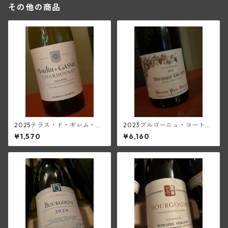
その他の商品
2025テラス・ド・ギレム・シ
2023ブルゴーニュ・コート・
ャルドネ<ペイ・ドック>(ムー
ドール・ピノ・ノワール(ピエ
¥1,570
¥6,160
ラン・ド・ガサック)
ール・ギユモ)