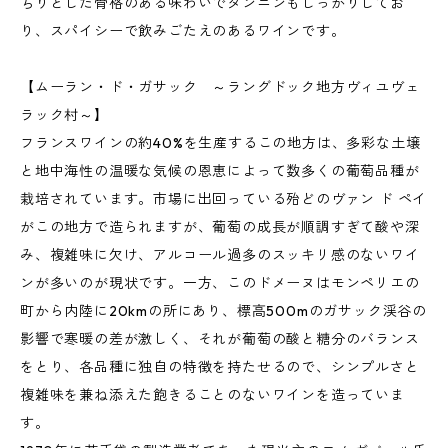
ちりとした骨格のある味わいでタンニンもしっかりしてお
り、スパイシーで飲みごたえのあるワインです。
【ムーラン・ド・ガサック ～ラングドック地方ヴィユヴェ
ラック村～】
フランスワインの約40%を生産するこの地方は、多彩な土壌
と地中海性の温暖な気候の恩恵によって数多くの葡萄品種が
栽培されています。市場に出回っている殆どのヴァン ド ペイ
がこの地方で造られますが、葡萄の成長が順調すぎて酸や深
み、複雑味に欠け、アルコール過多のスッキリ感のないワイ
ンが多いのが現状です。一方、このドメーヌはモンペリエの
町から内陸に20kmの所にあり、標高500mのガサック渓谷の
影響で寒暖の差が激しく、それが葡萄の酸と糖分のバランス
をとり、各品種に独自の特徴を持たせるので、シンプルさと
複雑味を兼ね添えた飽きることのないワインを造っていま
す。