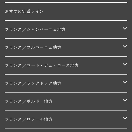
おすすめ定番ワイン
フランス╱シャンパーニュ地方
モンターニュ・ド・ランス
フランス╱ブルゴーニュ地方
トリシェ・ディディエ
コート・デ・ブラン
シャブリ地区
フランス╱コート・デュ・ローヌ地方
ミッシェル・ジュネ
プティ・ポンティニィ(シャブリ)
コート・ド・ニュイ地区
北部地区
フランス╱ラングドック地方
アラン・マティアス(トネロワ)
クロード・デュガ(ジュヴレ・シャンベルタン)
ジャン・ルイ・シャーヴ(エルミタージュ)
コート・ド・ボーヌ地区
南部地区
コトー・デュ・ラングドック地区
フランス╱ボルドー地方
セラファン・ペール・エ・フィス(ジュヴレ・シャンベルタン)
ジャン・ルイ・シャーヴ・セレクション(エルミタージュ)
フランソワーズ・ジャニアール(ペルナン・ヴェルジュレス)
ル・ヴュー・ドンジョン(シャトーヌフ・デュ・パプ)
ド・ロルチュ(ヴァルフローネ)
コート・シャロネーズ地区
ヴァン・ド・ペイ・ド・レロー
アントル・ドゥー・メール地区
フランス╱ロワール地方