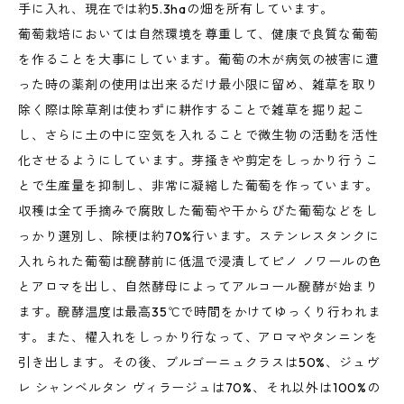
手に入れ、現在では約5.3haの畑を所有しています。
葡萄栽培においては自然環境を尊重して、健康で良質な葡萄
を作ることを大事にしています。葡萄の木が病気の被害に遭
った時の薬剤の使用は出来るだけ最小限に留め、雑草を取り
除く際は除草剤は使わずに耕作することで雑草を掘り起こ
し、さらに土の中に空気を入れることで微生物の活動を活性
化させるようにしています。芽掻きや剪定をしっかり行うこ
とで生産量を抑制し、非常に凝縮した葡萄を作っています。
収穫は全て手摘みで腐敗した葡萄や干からびた葡萄などをし
っかり選別し、除梗は約70%行います。ステンレスタンクに
入れられた葡萄は醗酵前に低温で浸漬してピノ ノワールの色
とアロマを出し、自然酵母によってアルコール醗酵が始まり
ます。醗酵温度は最高35℃で時間をかけてゆっくり行われま
す。また、櫂入れをしっかり行なって、アロマやタンニンを
引き出します。その後、ブルゴーニュクラスは50%、ジュヴ
レ シャンベルタン ヴィラージュは70%、それ以外は100%の