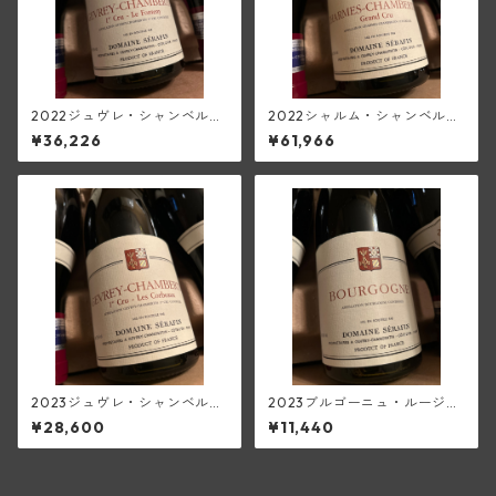
2022ジュヴレ・シャンベルタ
2022シャルム・シャンベルタ
ン1級ル・フォントニー(セラフ
ン・グラン・クリュ(セラファ
¥36,226
¥61,966
ァン)
ン)
2023ジュヴレ・シャンベルタ
2023ブルゴーニュ・ルージュ
ン1級レ・コルボー(セラファ
(セラファン)
¥28,600
¥11,440
ン)