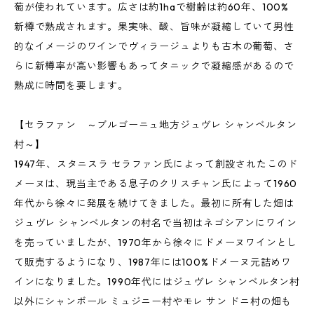
萄が使われています。広さは約1haで樹齢は約60年、100%
新樽で熟成されます。果実味、酸、旨味が凝縮していて男性
的なイメージのワインでヴィラージュよりも古木の葡萄、さ
らに新樽率が高い影響もあってタニックで凝縮感があるので
熟成に時間を要します。
【セラファン ～ブルゴーニュ地方ジュヴレ シャンベルタン
村～】
1947年、スタニスラ セラファン氏によって創設されたこのド
メーヌは、現当主である息子のクリスチャン氏によって1960
年代から徐々に発展を続けてきました。最初に所有した畑は
ジュヴレ シャンベルタンの村名で当初はネゴシアンにワイン
を売っていましたが、1970年から徐々にドメーヌワインとし
て販売するようになり、1987年には100%ドメーヌ元詰めワ
インになりました。1990年代にはジュヴレ シャンベルタン村
以外にシャンボール ミュジニー村やモレ サン ドニ村の畑も