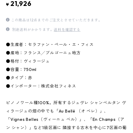
21,926
¥
この商品は12点までのご注文とさせていただきます。
別途送料がかかります。
送料を確認する
●生産者：セラファン・ペール・エ・フィス
●産地：フランス╱ブルゴーニュ地方
●格付：ヴィラージュ
●容量：750ml
●タイプ：赤
●インポーター：株式会社フィネス
ピノ ノワール種100%。所有するジュヴレ シャンベルタン ヴ
ィラージュの畑の中でも「Au Bellé （オ ベレ）」、
「Vignes Belles（ヴィーニュ ベル）」、「En Champs（ア
ン シャン）」など1級区画に 隣接する古木を中心に7区画の葡