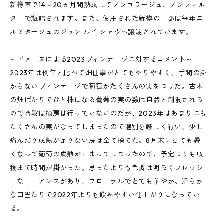
新樽率で14～20ヵ月間熟成してノンコラージュ、ノンフィル
ターで瓶詰されます。また、使用された新樽の一部は毎年エ
ルミタージュのジャン ルイ シャヴへ譲渡されています。
～ドメーヌによる2023ヴィンテージに対するコメント～
2023年は例年と比べて畑仕事がとてもやりやすく、手間の掛
からないヴィンテージで葡萄がたくさんの実をつけた。古木
の畑ばかりでひと株になる葡萄の実の数は自然と制限される
ので普段は摘房は行っていないのだが、2023年はあまりにも
たくさんの実がなってしまったので選別を厳しく行い、少し
痛んだり成熟が足りない房は全て捨てた。8月末にとても暑
くなって葡萄の成熟が止まってしまったので、予定よりも収
穫まで時間が掛かった。思ったよりも色調は明るくフレッシ
ュなニュアンスがあり、フローラルでとても華やか。滑らか
な口当たりで2022年よりも飲みやすい仕上がりになってい
る。