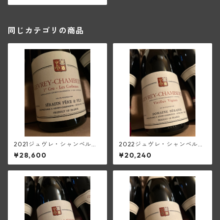
同じカテゴリの商品
2021ジュヴレ・シャンベルタ
2022ジュヴレ・シャンベルタ
ン1級レ・コルボー(セラファ
ンV.V.(セラファン)
¥28,600
¥20,240
ン)