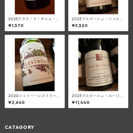
2025テラス・ド・ギレム・カ
2023ブルゴーニュ・シャルド
ベルネ・ソーヴィニヨン<ペ
ネ(ロワイエ)
¥1,570
¥3,520
イ・ドック>(ムーラン・ド・
ガサック)
2020シャトー・レストリー
2023ブルゴーニュ・ルージュ
ユ・ルージュ(ボルドー・スー
(セラファン)
¥2,640
¥11,440
ペリュール)
CATAGORY