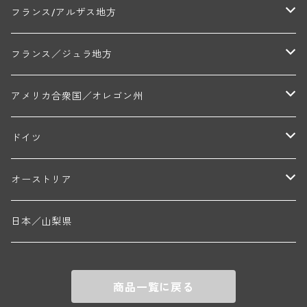
ルシアン・ボワイヨ(ジュヴレ・シャンベルタン)
マルキ・ダンジェルヴィル(ヴォルネー)
シャトー・ライヤ(シャトーヌフ・デュ・パプ)
ロワイエ(コート・デュ・クーショワ)
ムーラン・ド・ガサック
シャトー・レストリーユ
マコネ地区
メドック地区
ペイ・ナンテ地区
フランス/アルザス地方
トラペ・ペール・エ・フィス(ジュヴレ・シャンベルタン)
ジャン・マリー・ブズロー(ムルソー)
シャトー・デ・トゥール(シャトーヌフ・デュ・パプ)
A&Pド・ヴィレーヌ(ブーズロン)
マンシア・ポンセ(シャントレ)
シャトー・ル・タンプル
デ・オー・ペミオン(ムスカデ)
ボージョレ地区
サントル・ニヴェルネ地区
ロリー・ガスマン
フランス／ジュラ地方
ジョルジュ・ルーミエ(シャンボール・ミュジニー)
シャトー・ド・ラ・ヴェル╱ベルトラン・ダルヴィオ(ムルソー)
デ・ザムリエ(ヴァッケラス)
ルイ・ジャド(ジヴリ―)
フランク・ジュイヤール(ジュリエナ)
ディディエ・ダグノー(プイィ・フュメ)
トゥーレーヌ地区
アルボワ
アメリカ合衆国／オレゴン州
ブリューノ・デゾネイ・ビセイ(フラジェ・エシェゾー)
モンテリー・デュエレ・ポルシュレ(モンテリー)
ギイ・ブルトン(モルゴン)
レジス・ミネ(プイィ・フュメ)
ド・ラ・ノブレ(シノン)
ペリカン
ウィラメット・ヴァレー
ドイツ
エマニュエル・ルジェ(フラジェ・エシェゾー)
マリウス・ドゥラルシュ(ペルナン・ヴェルジュレス)
ド・ヴェルニュス(レニエ)
アンドレ・ヴァタン(サンセール)
ニコラ・ジェイ
ラインガウ
オーストリア
ニコラ・ルジェ(フラジェ・エシェゾー)
ドニ・ペール・エ・フィス(ペルナン・ヴェルジュレス)
ゲオルグ・ブロイヤー
フランケン
テルメンレギオン
日本／山梨県
メオ・カミュゼ(ヴォーヌ・ロマネ)
コント・ラフォン(ムルソー)
ルドルフ・フォルスト
ヨハネスホフ・ライニッシュ
クレムスタール
メオ・カミュゼ・フレール・エ・スール(ヴォーヌ・ロマネ)
フランソワ・ミクルスキ(ムルソー)
商品一覧に戻る
セップ・モーザ―
カンプタール