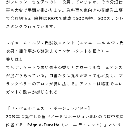
がフレッシュさを保つのに一役買っていますが、その分畑仕
事も大変で手間が掛かります。急斜面の東向きの花崗岩土壌
で合計約1ha、除梗は100%で熟成は50%樫樽、50%ステンレ
スタンクで行っています。
～ギョーム・ルジェ氏試飲コメント（エマニュエル ルジェ氏
次男：畑仕事から醸造までコンサルタントを担当）～
香りはと
てもデリケートで黒い果実の香りとフローラルなニュアンス
が混ざりあっている。口当たりは丸みがあって心地良く、ブ
ラックベリーのアロマが鼻に抜ける。アフターは繊細でエレ
ガントな酸味が感じられる
【ド・ヴェルニュス ～ボージョレ地区～】
2019年に誕生した当ドメーヌはボージョレ地区のほぼ中央に
位置する「Régnié-Durette（レ二エ デュレット）」という