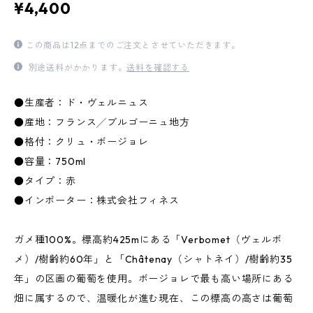
¥4,400
この商品は12点までのご注文とさせていただきます。
別途送料がかかります。
送料を確認する
●生産者：ド・ヴェルニュス
●産地：フランス╱ブルゴーニュ地方
●格付：クリュ・ボージョレ
●容量：750ml
●タイプ：赤
●インポーター：株式会社フィネス
ガメ種100%。標高約425mにある「Verbomet（ヴェルボ
メ）/樹齢約60年」と「Châtenay（シャトネイ）/樹齢約35
年」の区画の葡萄を使用。ボージョレで最も高い場所にある
畑に属するので、温暖化が進む現在、この標高の高さは葡萄