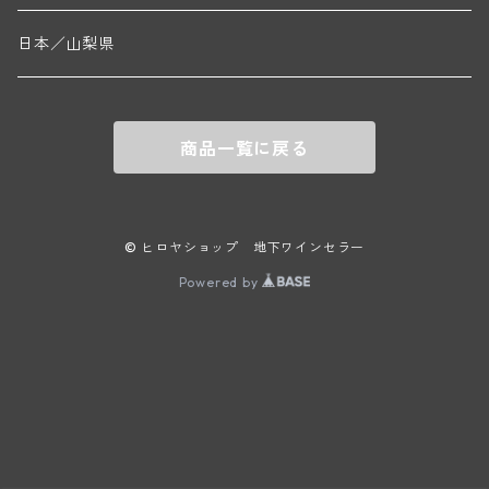
ニコラ・ルジェ(フラジェ・エシェゾー)
ドニ・ペール・エ・フィス(ペルナン・ヴェルジュレス)
ゲオルグ・ブロイヤー
フランケン
テルメンレギオン
日本／山梨県
メオ・カミュゼ(ヴォーヌ・ロマネ)
コント・ラフォン(ムルソー)
ルドルフ・フォルスト
ヨハネスホフ・ライニッシュ
クレムスタール
メオ・カミュゼ・フレール・エ・スール(ヴォーヌ・ロマネ)
フランソワ・ミクルスキ(ムルソー)
商品一覧に戻る
セップ・モーザ―
カンプタール
アンリ・グージュ(ニュイ・サン・ジョルジュ)
バンジャマン・ルルー(ボーヌ)
マラート
ヒルシュ
ヴァーグラム
© ヒロヤショップ 地下ワインセラー
ドニ・モルテ(ジュヴレ・シャンベルタン)
ルフレーヴ(ピュリニー・モンラッシェ)
Powered by
シュタット・クレムス
シュロス・ゴベルスブルグ
二グル
ミッテルブルゲンランド
フレデリック・エスモナン(ジュヴレ・シャンベルタン)
エティエンヌ・ソゼ(ピュリニー・モンラッシェ)
ビルギット・アイヒンガー
レート
モリック
ウィーン
ベルナール・デュガ・ピィ(ジュヴレ・シャンベルタン)
ドミニク・ラフォン(ムルソー)
ユルチッチ・ゾンホーフ
ヴェーニンガー
ヴィーニンガー
ズュート・シュタイヤーマルク
ルー・デュモン(ジュヴレ・シャンベルタン)
フォンテーヌ・ガニャール(シャサーニュ・モンラッシェ)