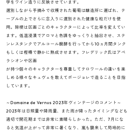
学をワイン造りに反映させています。
選別しながら手摘みで収穫された葡萄は醸造所に運ばれ、テ
ーブルの上でさらに念入りに選別された健康な粒だけを使
用。除梗は区画ごとのキャラクターによって比率を変えてい
ます。低温浸漬でアロマと色調をゆっくりと抽出させ、ステ
ンレスタンクでアルコール醗酵を行ってから10ヵ月間タンク
もしくは樫樽で静かに熟成させます。フレデリック氏はアペ
ラシオンや区画
が持つ個々のキャラクターを尊重してテロワールの違いを楽
しめる様々なキュヴェを敢えてボージョレで造ることを目指
しています。
～Domaine de Vernus 2023年ヴィンテージのコメント～
2023年は日照量や降雨量、また雨が降ったタイミングなども
適切で開花期までは非常に素晴らしかった。ただ、7月にな
ると気温が上がって非常に暑くなり、嵐も襲来して局地的に