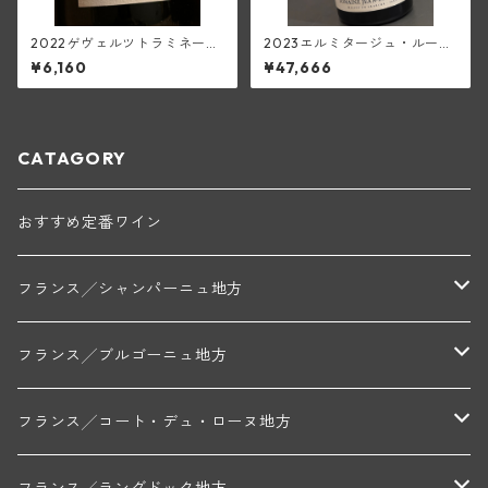
2022ゲヴェルツトラミネー
2023エルミタージュ・ルージ
ル・マセレ・アンブル・オラ
ュ(ジャン・ルイ・シャーヴ)
¥6,160
¥47,666
ンジュ(トラペ)
CATAGORY
おすすめ定番ワイン
フランス╱シャンパーニュ地方
モンターニュ・ド・ランス
フランス╱ブルゴーニュ地方
トリシェ・ディディエ
コート・デ・ブラン
シャブリ地区
フランス╱コート・デュ・ローヌ地方
ミッシェル・ジュネ
プティ・ポンティニィ(シャブリ)
コート・ド・ニュイ地区
北部地区