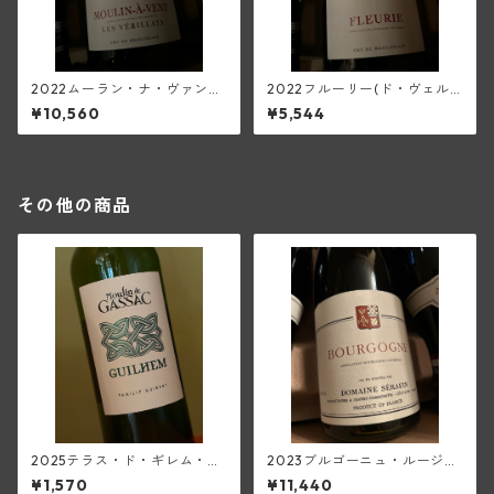
2022ムーラン・ナ・ヴァン・
2022フルーリー(ド・ヴェル
レ・ヴェリラ(ド・ヴェルニュ
ニュス)
¥10,560
¥5,544
ス)
その他の商品
2025テラス・ド・ギレム・ブ
2023ブルゴーニュ・ルージュ
ラン・ヴィエーユ・ヴィーニ
(セラファン)
¥1,570
¥11,440
ュ<ペイ・デロ―>(ムーラン・