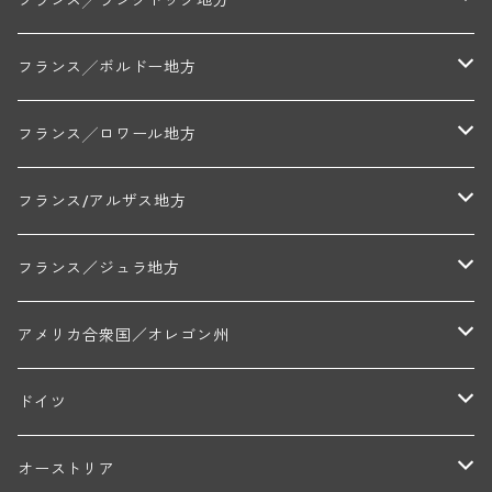
フランス╱ラングドック地方
アラン・マティアス(トネロワ)
クロード・デュガ(ジュヴレ・シャンベルタン)
ジャン・ルイ・シャーヴ(エルミタージュ)
コート・ド・ボーヌ地区
南部地区
コトー・デュ・ラングドック地区
フランス╱ボルドー地方
セラファン・ペール・エ・フィス(ジュヴレ・シャンベルタン)
ジャン・ルイ・シャーヴ・セレクション(エルミタージュ)
フランソワーズ・ジャニアール(ペルナン・ヴェルジュレス)
ル・ヴュー・ドンジョン(シャトーヌフ・デュ・パプ)
ド・ロルチュ(ヴァルフローネ)
コート・シャロネーズ地区
ヴァン・ド・ペイ・ド・レロー
アントル・ドゥー・メール地区
フランス╱ロワール地方
ルシアン・ボワイヨ(ジュヴレ・シャンベルタン)
マルキ・ダンジェルヴィル(ヴォルネー)
シャトー・ライヤ(シャトーヌフ・デュ・パプ)
ロワイエ(コート・デュ・クーショワ)
ムーラン・ド・ガサック
シャトー・レストリーユ
マコネ地区
メドック地区
ペイ・ナンテ地区
フランス/アルザス地方
トラペ・ペール・エ・フィス(ジュヴレ・シャンベルタン)
ジャン・マリー・ブズロー(ムルソー)
シャトー・デ・トゥール(シャトーヌフ・デュ・パプ)
A&Pド・ヴィレーヌ(ブーズロン)
マンシア・ポンセ(シャントレ)
シャトー・ル・タンプル
デ・オー・ペミオン(ムスカデ)
ボージョレ地区
サントル・ニヴェルネ地区
ロリー・ガスマン
フランス／ジュラ地方
ジョルジュ・ルーミエ(シャンボール・ミュジニー)
シャトー・ド・ラ・ヴェル╱ベルトラン・ダルヴィオ(ムルソー)
デ・ザムリエ(ヴァッケラス)
ルイ・ジャド(ジヴリ―)
フランク・ジュイヤール(ジュリエナ)
ディディエ・ダグノー(プイィ・フュメ)
トゥーレーヌ地区
アルボワ
アメリカ合衆国／オレゴン州
ブリューノ・デゾネイ・ビセイ(フラジェ・エシェゾー)
モンテリー・デュエレ・ポルシュレ(モンテリー)
ギイ・ブルトン(モルゴン)
レジス・ミネ(プイィ・フュメ)
ド・ラ・ノブレ(シノン)
ペリカン
ウィラメット・ヴァレー
ドイツ
エマニュエル・ルジェ(フラジェ・エシェゾー)
マリウス・ドゥラルシュ(ペルナン・ヴェルジュレス)
ド・ヴェルニュス(レニエ)
アンドレ・ヴァタン(サンセール)
ニコラ・ジェイ
ラインガウ
オーストリア