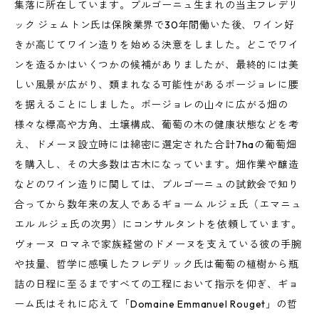
集落に所在しています。ブルゴーニュ生まれの当主フレデリ
ック ジェムトン氏は保険業界で30年間働いた後、ワイン好
きが高じてワイン造りを始める決意をしました。どこでワイ
ンを造るかはいくつかの候補がありましたが、最終的には美
しい風景が広がり、類まれなる可能性があるボージョレに腰
を据えることにしました。ボージョレの山々に広がる畑の
様々な標高や方角、土壌構成、葡萄の木の健康状態などを考
え、ドメーヌ設立時には綿密に選定された合計7haの葡萄畑
を購入し、その大多数は古木になっています。畑作業や醸造
などのワイン造りに関しては、ブルゴーニュの試飲会で知り
合ってから数年来の友人であるギョーム ルジェ氏（エマニュ
エル ルジェ氏の次男）にコンサルタントを依頼しています。
ヴォーヌ ロマネで家族経営のドメーヌを支えている彼の手腕
や技量、哲学に感嘆したフレデリック氏は葡萄の植樹から瓶
詰の日程に至るまですべての工程において指示を仰ぎ、ギョ
ーム氏はそれに応えて「Domaine Emmanuel Rouget」の哲