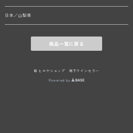
ニコラ・ルジェ(フラジェ・エシェゾー)
ドニ・ペール・エ・フィス(ペルナン・ヴェルジュレス)
ゲオルグ・ブロイヤー
フランケン
テルメンレギオン
日本／山梨県
メオ・カミュゼ(ヴォーヌ・ロマネ)
コント・ラフォン(ムルソー)
ルドルフ・フォルスト
ヨハネスホフ・ライニッシュ
クレムスタール
メオ・カミュゼ・フレール・エ・スール(ヴォーヌ・ロマネ)
フランソワ・ミクルスキ(ムルソー)
商品一覧に戻る
セップ・モーザ―
カンプタール
アンリ・グージュ(ニュイ・サン・ジョルジュ)
バンジャマン・ルルー(ボーヌ)
マラート
ヒルシュ
ヴァーグラム
© ヒロヤショップ 地下ワインセラー
ドニ・モルテ(ジュヴレ・シャンベルタン)
ルフレーヴ(ピュリニー・モンラッシェ)
Powered by
シュタット・クレムス
シュロス・ゴベルスブルグ
二グル
ミッテルブルゲンランド
フレデリック・エスモナン(ジュヴレ・シャンベルタン)
エティエンヌ・ソゼ(ピュリニー・モンラッシェ)
ビルギット・アイヒンガー
レート
モリック
ウィーン
ベルナール・デュガ・ピィ(ジュヴレ・シャンベルタン)
ドミニク・ラフォン(ムルソー)
ユルチッチ・ゾンホーフ
ヴェーニンガー
ヴィーニンガー
ズュート・シュタイヤーマルク
ルー・デュモン(ジュヴレ・シャンベルタン)
フォンテーヌ・ガニャール(シャサーニュ・モンラッシェ)