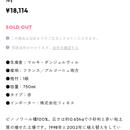
ル)
¥18,114
SOLD OUT
この商品は12点までのご注文とさせていただきます。
別途送料がかかります。
送料を確認する
●生産者：マルキ・ダンジェルヴィル
●産地：フランス╱ブルゴーニュ地方
●格付：1級
●容量：750ml
●タイプ：赤
●インポーター：株式会社フィネス
ピノ ノワール種100%。広さは約0.65haで小砂利と赤い粘土
質の痩せた土壌です。1998年と2002年に植え替えをしてい