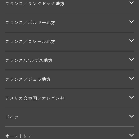
ミッシェル・ジュネ
プティ・ポンティニィ(シャブリ)
コート・ド・ニュイ地区
北部地区
フランス╱ラングドック地方
アラン・マティアス(トネロワ)
クロード・デュガ(ジュヴレ・シャンベルタン)
ジャン・ルイ・シャーヴ(エルミタージュ)
コート・ド・ボーヌ地区
南部地区
コトー・デュ・ラングドック地区
フランス╱ボルドー地方
セラファン・ペール・エ・フィス(ジュヴレ・シャンベルタン)
ジャン・ルイ・シャーヴ・セレクション(エルミタージュ)
フランソワーズ・ジャニアール(ペルナン・ヴェルジュレス)
ル・ヴュー・ドンジョン(シャトーヌフ・デュ・パプ)
ド・ロルチュ(ヴァルフローネ)
コート・シャロネーズ地区
ヴァン・ド・ペイ・ド・レロー
アントル・ドゥー・メール地区
フランス╱ロワール地方
ルシアン・ボワイヨ(ジュヴレ・シャンベルタン)
マルキ・ダンジェルヴィル(ヴォルネー)
シャトー・ライヤ(シャトーヌフ・デュ・パプ)
ロワイエ(コート・デュ・クーショワ)
ムーラン・ド・ガサック
シャトー・レストリーユ
マコネ地区
メドック地区
ペイ・ナンテ地区
フランス/アルザス地方
トラペ・ペール・エ・フィス(ジュヴレ・シャンベルタン)
ジャン・マリー・ブズロー(ムルソー)
シャトー・デ・トゥール(シャトーヌフ・デュ・パプ)
A&Pド・ヴィレーヌ(ブーズロン)
マンシア・ポンセ(シャントレ)
シャトー・ル・タンプル
デ・オー・ペミオン(ムスカデ)
ボージョレ地区
サントル・ニヴェルネ地区
ロリー・ガスマン
フランス／ジュラ地方
ジョルジュ・ルーミエ(シャンボール・ミュジニー)
シャトー・ド・ラ・ヴェル╱ベルトラン・ダルヴィオ(ムルソー)
デ・ザムリエ(ヴァッケラス)
ルイ・ジャド(ジヴリ―)
フランク・ジュイヤール(ジュリエナ)
ディディエ・ダグノー(プイィ・フュメ)
トゥーレーヌ地区
アルボワ
アメリカ合衆国／オレゴン州
ブリューノ・デゾネイ・ビセイ(フラジェ・エシェゾー)
モンテリー・デュエレ・ポルシュレ(モンテリー)
ギイ・ブルトン(モルゴン)
レジス・ミネ(プイィ・フュメ)
ド・ラ・ノブレ(シノン)
ペリカン
ウィラメット・ヴァレー
ドイツ
エマニュエル・ルジェ(フラジェ・エシェゾー)
マリウス・ドゥラルシュ(ペルナン・ヴェルジュレス)
ド・ヴェルニュス(レニエ)
アンドレ・ヴァタン(サンセール)
ニコラ・ジェイ
ラインガウ
オーストリア