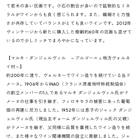
て若木の多い区画です。小石の割合が多いので鉱物的なミネ
ラルがワインからも良く感じられます。また、繊細さと力強
さが共存していてバランスがとても良いワインです。2012年
ヴィンテージから新たに購入した樹齢約60年の区画も混ぜて
いるので少しリッチでまろやかになっています。
【マルキ・ダンジェルヴィル ～ブルゴーニュ地方ヴォルネ
イ村～】
約200年に渡り、ヴォルネーでワイン造りを続けている当ド
メーヌ。1906年からINAO（フランス原産地呼称統制協会）
の創立メンバーの1人であるマルキ ダンジェルヴィル氏がド
メーヌの仕事を引き継ぎ、フィロキセラの被害にあった葡萄
畑の再建に尽力しました。1952年には息子のジャック ダンジ
ェルヴィル氏（現当主ギョーム ダンジェルヴィル氏の父親）
がドメーヌを継ぎ、父同様に品質を重視したワイン造りを続
け、また様々なワイン関連機関の設立に貢献しました。ジャ