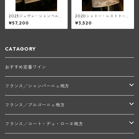
2023ジュヴレ・シャンベルタ
2020シャトー・レストリー
ン1級オー・コンボット(トラ
ユ・キャップ・マルタン・ル
¥57,200
¥3,520
ペ)
ージュ(ボルドー・スーペリュ
ール)
CATAGORY
おすすめ定番ワイン
フランス╱シャンパーニュ地方
モンターニュ・ド・ランス
フランス╱ブルゴーニュ地方
トリシェ・ディディエ
コート・デ・ブラン
シャブリ地区
フランス╱コート・デュ・ローヌ地方