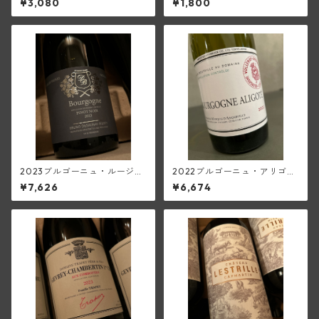
¥3,080
¥1,800
シャーヴ・セレクション)
ラン・ド・ガサック)
2023ブルゴーニュ・ルージュ
2022ブルゴーニュ・アリゴテ
(ブリューノ・デゾネイ・ビセ
(マルキ・ダンジェルヴィル)
¥7,626
¥6,674
イ)