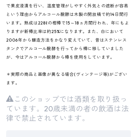
で果皮浸漬を行い、温度管理がしやすく外気との遮断が容易
という理由からアルコール醗酵は木製の開放桶で約14日間行
います。熟成は228ℓの樫樽で15～18ヵ月間行われ、年にもよ
りますが新樽比率は約25%になります。また、白において
2006年から醸造方法をかなり変えていて、昔はステンレス
タンクでアルコール醗酵を行ってから樽に移していました
が、今はアルコール醗酵から樽を使用をしています。
＊実際の商品と画像が異なる場合(ヴィンテージ等)がござい
ます。
このショップでは酒類を取り扱っ
ています。20歳未満の者の飲酒は法
律で禁止されています。