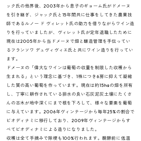
ック氏の他界後、2003年から息子のギョーム氏がドメーヌ
を引き継ぎ、ジャック氏と15年間共に仕事をしてきた農業技
師であるルノー ド ヴィレット氏の助力を借りながらワイン造
りを行っていましたが、ヴィレット氏が定年退職したために
現在は2005年から当ドメーヌで畑と醸造管理を手伝ってい
るフランソワ デュヴィヴィエ氏と共にワイン造りを行ってい
ます。
ドメーヌの「偉大なワインは葡萄の収量を制限した収穫から
生まれる」という理念に基づき、1株につき6房に抑えて凝縮
した質の高い葡萄を作っています。現在は約15haの畑を所有
し、丁寧に耕作されている排水の良い石灰泥灰土壌にたくさ
んの古木が地中深くにまで根を下ろして、様々な要素を葡萄
に与えています。2006年ヴィンテージから毎年25%の割合で
ビオディナミに移行しており、2009年ヴィンテージからす
べてビオディナミによる造りになりました。
収穫は全て手摘みで除梗も100%行われます。醗酵前に低温