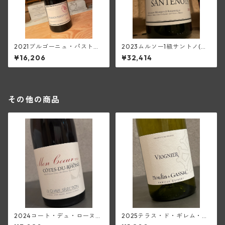
2021ブルゴーニュ・パストゥ
2023ムルソー1級サントノ(マ
グラン【マグナム／1500ml】
ルキ・ダンジェルヴィル)
¥16,206
¥32,414
(マルキ・ダンジェルヴィル)
その他の商品
2024コート・デュ・ローヌ・
2025テラス・ド・ギレム・ヴ
モン・クール(ジャン・ルイ・
ィオニエ<ペイ・ドック>(ムー