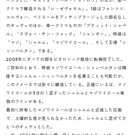
ージュした「キュヴェ・クール・デュ・ロワ」のほか、単一
クリマで醸造される「レ・ゼヴォセル」。1級はフォントニ、
コルヴォー、ペリエールをアッサンブラージュした畑名なし
のキュヴェのほか、単一クリマものの「プティット・シャペ
ル」「ラヴォー・サン・ジャック」「シャンポー」。特級は
「マジ」「シャルム」「マゾワイエール」、そして王様「シ
ャンベルタン」である。
2003年にすべての畑をビオロジック栽培に転換完了した。
ご存知のとおり、特級マゾワイエール・シャンベルタンは隣
接するシャルム・シャンベルタンを名乗ることも可能だが、
このドメーヌでは別々に醸造している。正確にいえば、マゾ
ワイエールが3分の１混ざったシャルムとマゾワイエール単
独のワインがある。
最初に所有したマゾワイエールはシャルムと近接した区画
で、土壌的な差が見られなかったため、シャルムに混ぜてひ
とつのキュヴェとした。