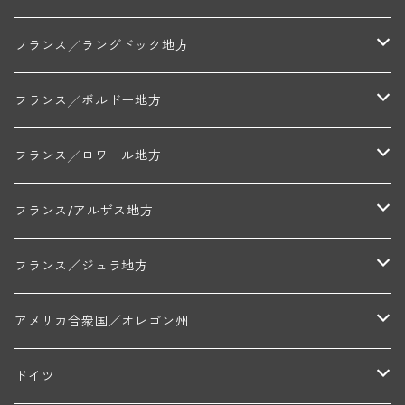
ミッシェル・ジュネ
プティ・ポンティニィ(シャブリ)
コート・ド・ニュイ地区
北部地区
フランス╱ラングドック地方
アラン・マティアス(トネロワ)
クロード・デュガ(ジュヴレ・シャンベルタン)
ジャン・ルイ・シャーヴ(エルミタージュ)
コート・ド・ボーヌ地区
南部地区
コトー・デュ・ラングドック地区
フランス╱ボルドー地方
セラファン・ペール・エ・フィス(ジュヴレ・シャンベルタン)
ジャン・ルイ・シャーヴ・セレクション(エルミタージュ)
フランソワーズ・ジャニアール(ペルナン・ヴェルジュレス)
ル・ヴュー・ドンジョン(シャトーヌフ・デュ・パプ)
ド・ロルチュ(ヴァルフローネ)
コート・シャロネーズ地区
ヴァン・ド・ペイ・ド・レロー
アントル・ドゥー・メール地区
フランス╱ロワール地方
ルシアン・ボワイヨ(ジュヴレ・シャンベルタン)
マルキ・ダンジェルヴィル(ヴォルネー)
シャトー・ライヤ(シャトーヌフ・デュ・パプ)
ロワイエ(コート・デュ・クーショワ)
ムーラン・ド・ガサック
シャトー・レストリーユ
マコネ地区
メドック地区
ペイ・ナンテ地区
フランス/アルザス地方
トラペ・ペール・エ・フィス(ジュヴレ・シャンベルタン)
ジャン・マリー・ブズロー(ムルソー)
シャトー・デ・トゥール(シャトーヌフ・デュ・パプ)
A&Pド・ヴィレーヌ(ブーズロン)
マンシア・ポンセ(シャントレ)
シャトー・ル・タンプル
デ・オー・ペミオン(ムスカデ)
ボージョレ地区
サントル・ニヴェルネ地区
ロリー・ガスマン
フランス／ジュラ地方
ジョルジュ・ルーミエ(シャンボール・ミュジニー)
シャトー・ド・ラ・ヴェル╱ベルトラン・ダルヴィオ(ムルソー)
デ・ザムリエ(ヴァッケラス)
ルイ・ジャド(ジヴリ―)
フランク・ジュイヤール(ジュリエナ)
ディディエ・ダグノー(プイィ・フュメ)
トゥーレーヌ地区
アルボワ
アメリカ合衆国／オレゴン州
ブリューノ・デゾネイ・ビセイ(フラジェ・エシェゾー)
モンテリー・デュエレ・ポルシュレ(モンテリー)
ギイ・ブルトン(モルゴン)
レジス・ミネ(プイィ・フュメ)
ド・ラ・ノブレ(シノン)
ペリカン
ウィラメット・ヴァレー
ドイツ