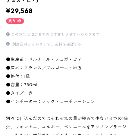
デュガ・ピィ)
¥29,568
残り1点
この商品は12点までのご注文とさせていただきます。
別途送料がかかります。
送料を確認する
●生産者：ベルナール・デュガ・ピィ
●産地：フランス╱ブルゴーニュ地方
●格付：1級
●容量：750ml
●タイプ：赤
●インポーター：ラック・コーポレーション
別々に仕込んだのではそれぞれの量が極めて少ない３つの1級
畑、フォントニ、コルボー、ペリエールをアッサンブラージ