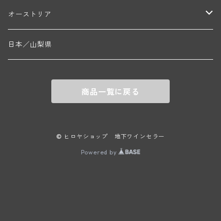
エマニュエル・ルジェ(フラジェ・エシェゾー)
マリウス・ドゥラルシュ(ペルナン・ヴェルジュレス)
ド・ヴェルニュス(レニエ)
アンドレ・ヴァタン(サンセール)
ニコラ・ジェイ
ラインガウ
オーストリア
ニコラ・ルジェ(フラジェ・エシェゾー)
ドニ・ペール・エ・フィス(ペルナン・ヴェルジュレス)
ゲオルグ・ブロイヤー
フランケン
テルメンレギオン
日本／山梨県
メオ・カミュゼ(ヴォーヌ・ロマネ)
コント・ラフォン(ムルソー)
ルドルフ・フォルスト
ヨハネスホフ・ライニッシュ
クレムスタール
メオ・カミュゼ・フレール・エ・スール(ヴォーヌ・ロマネ)
フランソワ・ミクルスキ(ムルソー)
商品一覧に戻る
セップ・モーザ―
カンプタール
アンリ・グージュ(ニュイ・サン・ジョルジュ)
バンジャマン・ルルー(ボーヌ)
マラート
ヒルシュ
ヴァーグラム
© ヒロヤショップ 地下ワインセラー
ドニ・モルテ(ジュヴレ・シャンベルタン)
ルフレーヴ(ピュリニー・モンラッシェ)
Powered by
シュタット・クレムス
シュロス・ゴベルスブルグ
二グル
ミッテルブルゲンランド
フレデリック・エスモナン(ジュヴレ・シャンベルタン)
エティエンヌ・ソゼ(ピュリニー・モンラッシェ)
ビルギット・アイヒンガー
レート
モリック
ウィーン
ベルナール・デュガ・ピィ(ジュヴレ・シャンベルタン)
ドミニク・ラフォン(ムルソー)
ユルチッチ・ゾンホーフ
ヴェーニンガー