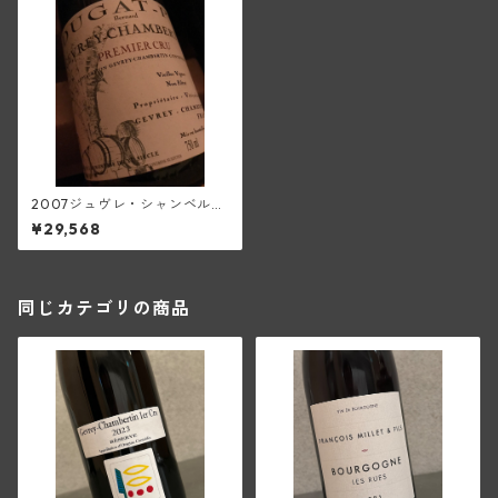
2007ジュヴレ・シャンベルタ
ン1級VV(ベルナール・デュ
¥29,568
ガ・ピィ)
同じカテゴリの商品