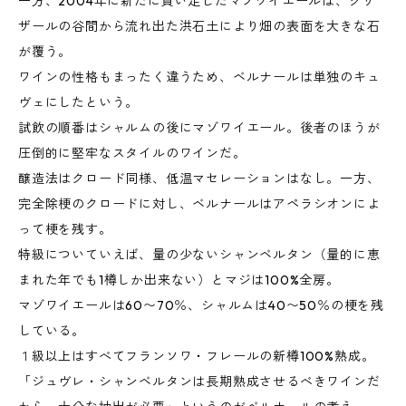
一方、2004年に新たに買い足したマゾワイエールは、グリ
ザールの谷間から流れ出た洪石土により畑の表面を大きな石
が覆う。
ワインの性格もまったく違うため、ベルナールは単独のキュ
ヴェにしたという。
試飲の順番はシャルムの後にマゾワイエール。後者のほうが
圧倒的に堅牢なスタイルのワインだ。
醸造法はクロード同様、低温マセレーションはなし。一方、
完全除梗のクロードに対し、ベルナールはアペラシオンによ
って梗を残す。
特級についていえば、量の少ないシャンベルタン（量的に恵
まれた年でも1樽しか出来ない）とマジは100%全房。
マゾワイエールは60〜70％、シャルムは40〜50％の梗を残
している。
１級以上はすべてフランソワ・フレールの新樽100%熟成。
「ジュヴレ・シャンベルタンは長期熟成させるべきワインだ