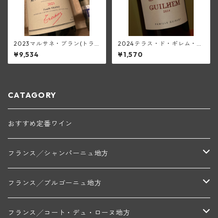
2023マルサネ・ブラン(トラ
2024テラス・ド・ギレム・ル
ペ)
ージュ・ヴィエーユ・ヴィー
¥9,534
¥1,570
ニュ<ペイ・デロ―>(ムーラ
ン・ド・ガサック)
CATAGORY
おすすめ定番ワイン
フランス╱シャンパーニュ地方
モンターニュ・ド・ランス
フランス╱ブルゴーニュ地方
トリシェ・ディディエ
コート・デ・ブラン
シャブリ地区
フランス╱コート・デュ・ローヌ地方