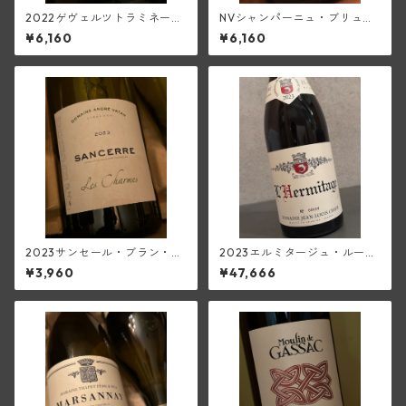
2022ゲヴェルツトラミネー
NVシャンパーニュ・ブリュッ
ル・マセレ・アンブル・オラ
ト・ブラン1級(ピエール・トリ
¥6,160
¥6,160
ンジュ(トラペ)
シェ)
2023サンセール・ブラン・
2023エルミタージュ・ルージ
レ・シャルム(アンドレ・ヴァ
ュ(ジャン・ルイ・シャーヴ)
¥3,960
¥47,666
タン)