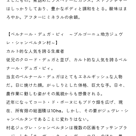
ュしたもの。煮詰めたラズベリーにカシス。ストラクチャー
はしっかりしており、豊かなボディと調和をとる。酸味はま
ろやか。アフターにミネラルの余韻。
【ベルナール・デュガ・ピィ ～ブルゴーニュ地方ジュヴ
レ・シャンベルタン村～】
カルト的な人気を誇る生産者
従兄のクロード・デュガと並び、カルト的な人気を誇るベル
ナール・デュガ・ピィ。
当主のベルナール・デュガはとてもエネルギッシュな人物
だ。日に焼けた顔。がっしりとした体格、巨大な手。日々、
農作業に勤しむ姿がその風貌からも想像される。
近年になってコート・ド・ボーヌにもブドウ畑を広げ、現
在、所有畑の総面積は10ha。しかし、その要がジュヴレ・シ
ャンベルタンであることに変わりはない。
村名ジュヴレ・シャンベルタンは複数の区画をアッサンブラ