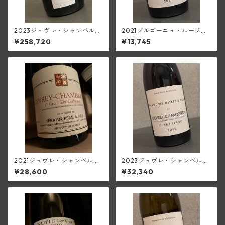
2023ジュヴレ・シャンベルタ
2021ブルゴーニュ・ルージ
ン1級レゼルヴ(プリューレ・ロ
ュ・レ・リュ・フランソワ(フ
¥258,720
¥13,745
ック)
ランソワ・ミエ・エ・フィス)
2021ジュヴレ・シャンベルタ
2023ジュヴレ・シャンベルタ
ン1級レ・コルボー(セラファ
ン・シャン・フラン(フランソ
¥28,600
¥32,340
ン)
ワ・ミエ・エ・フィス)