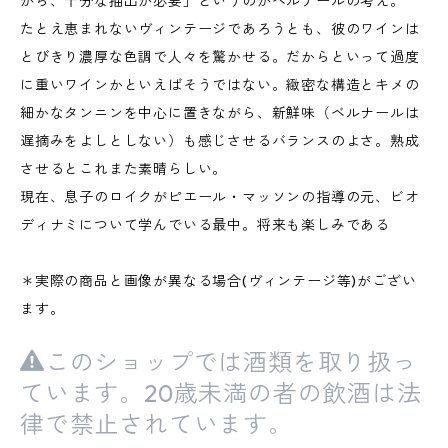
から、十分な抽出が必要」というのがベルナールの考え。
たとえ恵まれないヴィンテージであろうとも、彼のワインは
とびきり濃厚な色調で人々を驚かせる。だからといって過度
に重いワインかといえばそうではない。緻密な構造とキメの
細かなタンニンを中心に置きながら、新鮮味（ベルナールは
遅摘みをよしとしない）も感じさせるバランスのよさ。熟成
させるとこれまた素晴らしい。
現在、息子のロイクがピエール・マッソンの指導の元、ビオ
ディナミについて学んでいる最中。将来も楽しみである
＊実際の商品と画像が異なる場合(ヴィンテージ等)がござい
ます。
このショップでは酒類を取り扱っ
ています。20歳未満の者の飲酒は法
律で禁止されています。