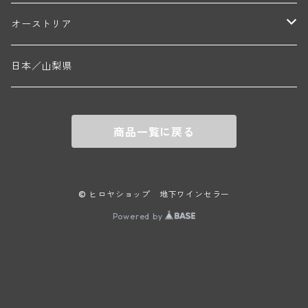
エマニュエル・ルジェ(フラジェ・エシェゾー)
マリウス・ドゥラルシュ(ペルナン・ヴェルジュレス)
ド・ヴェルニュス(レニエ)
アンドレ・ヴァタン(サンセール)
ニコラ・ジェイ
ラインガウ
オーストリア
ニコラ・ルジェ(フラジェ・エシェゾー)
ドニ・ペール・エ・フィス(ペルナン・ヴェルジュレス)
ゲオルグ・ブロイヤー
フランケン
テルメンレギオン
日本／山梨県
メオ・カミュゼ(ヴォーヌ・ロマネ)
コント・ラフォン(ムルソー)
ルドルフ・フォルスト
ヨハネスホフ・ライニッシュ
クレムスタール
メオ・カミュゼ・フレール・エ・スール(ヴォーヌ・ロマネ)
フランソワ・ミクルスキ(ムルソー)
商品一覧に戻る
セップ・モーザ―
カンプタール
アンリ・グージュ(ニュイ・サン・ジョルジュ)
バンジャマン・ルルー(ボーヌ)
マラート
ヒルシュ
ヴァーグラム
© ヒロヤショップ 地下ワインセラー
ドニ・モルテ(ジュヴレ・シャンベルタン)
ルフレーヴ(ピュリニー・モンラッシェ)
Powered by
シュタット・クレムス
シュロス・ゴベルスブルグ
二グル
ミッテルブルゲンランド
フレデリック・エスモナン(ジュヴレ・シャンベルタン)
エティエンヌ・ソゼ(ピュリニー・モンラッシェ)
ビルギット・アイヒンガー
レート
モリック
ウィーン
ベルナール・デュガ・ピィ(ジュヴレ・シャンベルタン)
ドミニク・ラフォン(ムルソー)
ユルチッチ・ゾンホーフ