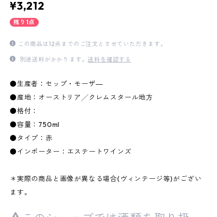
¥3,212
残り1点
この商品は12点までのご注文とさせていただきます。
別途送料がかかります。
送料を確認する
●生産者：セップ・モーザ―
●産地：オーストリア╱クレムスタール地方
●格付：
●容量：750ml
●タイプ：赤
●インポーター：エステートワインズ
＊実際の商品と画像が異なる場合(ヴィンテージ等)がござい
ます。