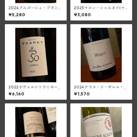
2024ブルゴーニュ・ブラン
2023マコン・シャルネイ(マ
(フランソワーズ・ジャニアー
ンシア・ポンセ)
¥5,280
¥3,080
ル)
2022ゲヴェルツトラミネー
2024テラス・ド・ギレム・メ
ル・マセレ・アンブル・オラ
ルロー<ペイ・ドック>(ムーラ
¥6,160
¥1,570
ンジュ(トラペ)
ン・ド・ガサック)