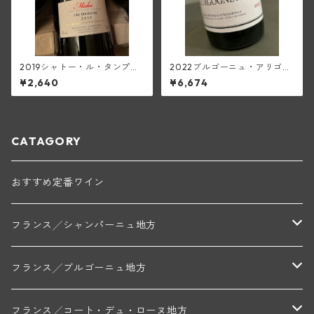
2019シャトー・ル・タンプル
2022ブルゴーニュ・アリゴテ
(メドック)
(マルキ・ダンジェルヴィル)
¥2,640
¥6,674
CATAGORY
おすすめ定番ワイン
フランス╱シャンパーニュ地方
モンターニュ・ド・ランス
フランス╱ブルゴーニュ地方
トリシェ・ディディエ
コート・デ・ブラン
シャブリ地区
フランス╱コート・デュ・ローヌ地方