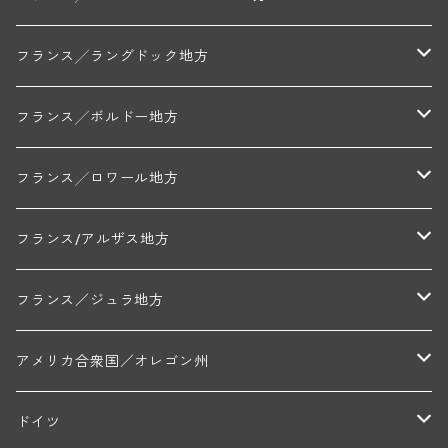
ミッシェル・ジュネ
プティ・ポンティニィ(シャブリ)
コート・ド・ニュイ地区
北部地区
フランス╱ラングドック地方
アラン・マティアス(トネロワ)
クロード・デュガ(ジュヴレ・シャンベルタン)
ジャン・ルイ・シャーヴ(エルミタージュ)
コート・ド・ボーヌ地区
南部地区
コトー・デュ・ラングドック地区
フランス╱ボルドー地方
セラファン・ペール・エ・フィス(ジュヴレ・シャンベルタン)
ジャン・ルイ・シャーヴ・セレクション(エルミタージュ)
フランソワーズ・ジャニアール(ペルナン・ヴェルジュレス)
ル・ヴュー・ドンジョン(シャトーヌフ・デュ・パプ)
ド・ロルチュ(ヴァルフローネ)
コート・シャロネーズ地区
ヴァン・ド・ペイ・ド・レロー
アントル・ドゥー・メール地区
フランス╱ロワール地方
ルシアン・ボワイヨ(ジュヴレ・シャンベルタン)
マルキ・ダンジェルヴィル(ヴォルネー)
シャトー・ライヤ(シャトーヌフ・デュ・パプ)
ロワイエ(コート・デュ・クーショワ)
ムーラン・ド・ガサック
シャトー・レストリーユ
マコネ地区
メドック地区
ペイ・ナンテ地区
フランス/アルザス地方
トラペ・ペール・エ・フィス(ジュヴレ・シャンベルタン)
ジャン・マリー・ブズロー(ムルソー)
シャトー・デ・トゥール(シャトーヌフ・デュ・パプ)
A&Pド・ヴィレーヌ(ブーズロン)
マンシア・ポンセ(シャントレ)
シャトー・ル・タンプル
デ・オー・ペミオン(ムスカデ)
ボージョレ地区
サントル・ニヴェルネ地区
ロリー・ガスマン
フランス／ジュラ地方
ジョルジュ・ルーミエ(シャンボール・ミュジニー)
シャトー・ド・ラ・ヴェル╱ベルトラン・ダルヴィオ(ムルソー)
デ・ザムリエ(ヴァッケラス)
ルイ・ジャド(ジヴリ―)
フランク・ジュイヤール(ジュリエナ)
ディディエ・ダグノー(プイィ・フュメ)
トゥーレーヌ地区
アルボワ
アメリカ合衆国／オレゴン州
ブリューノ・デゾネイ・ビセイ(フラジェ・エシェゾー)
モンテリー・デュエレ・ポルシュレ(モンテリー)
ギイ・ブルトン(モルゴン)
レジス・ミネ(プイィ・フュメ)
ド・ラ・ノブレ(シノン)
ペリカン
ウィラメット・ヴァレー
ドイツ