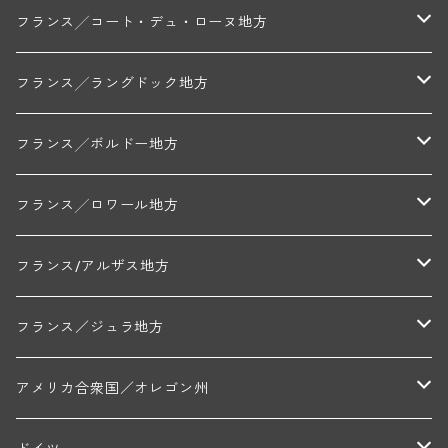
トリシェ・ディディエ
コート・デ・ブラン
シャブリ地区
フランス╱コート・デュ・ローヌ地方
ミッシェル・ジュネ
プティ・ポンティニィ(シャブリ)
コート・ド・ニュイ地区
北部地区
フランス╱ラングドック地方
アラン・マティアス(トネロワ)
クロード・デュガ(ジュヴレ・シャンベルタン)
ジャン・ルイ・シャーヴ(エルミタージュ)
コート・ド・ボーヌ地区
南部地区
コトー・デュ・ラングドック地区
フランス╱ボルドー地方
セラファン・ペール・エ・フィス(ジュヴレ・シャンベルタン)
ジャン・ルイ・シャーヴ・セレクション(エルミタージュ)
フランソワーズ・ジャニアール(ペルナン・ヴェルジュレス)
ル・ヴュー・ドンジョン(シャトーヌフ・デュ・パプ)
ド・ロルチュ(ヴァルフローネ)
コート・シャロネーズ地区
ヴァン・ド・ペイ・ド・レロー
アントル・ドゥー・メール地区
フランス╱ロワール地方
ルシアン・ボワイヨ(ジュヴレ・シャンベルタン)
マルキ・ダンジェルヴィル(ヴォルネー)
シャトー・ライヤ(シャトーヌフ・デュ・パプ)
ロワイエ(コート・デュ・クーショワ)
ムーラン・ド・ガサック
シャトー・レストリーユ
マコネ地区
メドック地区
ペイ・ナンテ地区
フランス/アルザス地方
トラペ・ペール・エ・フィス(ジュヴレ・シャンベルタン)
ジャン・マリー・ブズロー(ムルソー)
シャトー・デ・トゥール(シャトーヌフ・デュ・パプ)
A&Pド・ヴィレーヌ(ブーズロン)
マンシア・ポンセ(シャントレ)
シャトー・ル・タンプル
デ・オー・ペミオン(ムスカデ)
ボージョレ地区
サントル・ニヴェルネ地区
ロリー・ガスマン
フランス／ジュラ地方
ジョルジュ・ルーミエ(シャンボール・ミュジニー)
シャトー・ド・ラ・ヴェル╱ベルトラン・ダルヴィオ(ムルソー)
デ・ザムリエ(ヴァッケラス)
ルイ・ジャド(ジヴリ―)
フランク・ジュイヤール(ジュリエナ)
ディディエ・ダグノー(プイィ・フュメ)
トゥーレーヌ地区
アルボワ
アメリカ合衆国／オレゴン州
ブリューノ・デゾネイ・ビセイ(フラジェ・エシェゾー)
モンテリー・デュエレ・ポルシュレ(モンテリー)
ギイ・ブルトン(モルゴン)
レジス・ミネ(プイィ・フュメ)
ド・ラ・ノブレ(シノン)
ペリカン