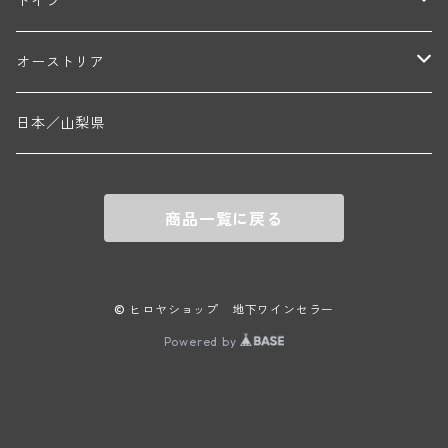
ウィラメット・ヴァレー
ドイツ
エマニュエル・ルジェ(フラジェ・エシェゾー)
マリウス・ドゥラルシュ(ペルナン・ヴェルジュレス)
ド・ヴェルニュス(レニエ)
アンドレ・ヴァタン(サンセール)
ニコラ・ジェイ
ラインガウ
オーストリア
ニコラ・ルジェ(フラジェ・エシェゾー)
ドニ・ペール・エ・フィス(ペルナン・ヴェルジュレス)
ゲオルグ・ブロイヤー
フランケン
テルメンレギオン
日本／山梨県
メオ・カミュゼ(ヴォーヌ・ロマネ)
コント・ラフォン(ムルソー)
ルドルフ・フォルスト
ヨハネスホフ・ライニッシュ
クレムスタール
メオ・カミュゼ・フレール・エ・スール(ヴォーヌ・ロマネ)
フランソワ・ミクルスキ(ムルソー)
商品一覧に戻る
セップ・モーザ―
カンプタール
アンリ・グージュ(ニュイ・サン・ジョルジュ)
バンジャマン・ルルー(ボーヌ)
マラート
ヒルシュ
ヴァーグラム
© ヒロヤショップ 地下ワインセラー
ドニ・モルテ(ジュヴレ・シャンベルタン)
ルフレーヴ(ピュリニー・モンラッシェ)
Powered by
シュタット・クレムス
シュロス・ゴベルスブルグ
二グル
ミッテルブルゲンランド
フレデリック・エスモナン(ジュヴレ・シャンベルタン)
エティエンヌ・ソゼ(ピュリニー・モンラッシェ)
ビルギット・アイヒンガー
レート
モリック
ウィーン
ベルナール・デュガ・ピィ(ジュヴレ・シャンベルタン)
ドミニク・ラフォン(ムルソー)