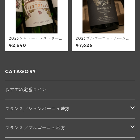
2023シャトー・レストリー
2023ブルゴーニュ・ルージュ
ユ・ブラン(アントル・ドゥ
(ブリューノ・デゾネイ・ビセ
¥2,640
¥7,626
ー・メール)
イ)
CATAGORY
おすすめ定番ワイン
フランス╱シャンパーニュ地方
モンターニュ・ド・ランス
フランス╱ブルゴーニュ地方