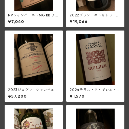
NVシャンパーニュMG BB ナチ
2022ブラン・エトセトラ・ヴ
ュール・シャルドネ特級ブリ
ァン・ド・フランス(ディディ
¥7,040
¥19,066
ュット・ナチュール(ミシェ
エ・ダグノー)
ル・ジュネ)
2023ジュヴレ・シャンベルタ
2024テラス・ド・ギレム・ル
ン1級オー・コンボット(トラ
ージュ・ヴィエーユ・ヴィー
¥57,200
¥1,570
ペ)
ニュ<ペイ・デロ―>(ムーラ
ン・ド・ガサック)