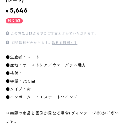
(レート)
5,646
¥
残り1点
この商品は12点までのご注文とさせていただきます。
別途送料がかかります。
送料を確認する
●生産者：レート
●産地：オーストリア╱ヴァーグラム地方
●格付：
●容量：750ml
●タイプ：赤
●インポーター：エステートワインズ
＊実際の商品と画像が異なる場合(ヴィンテージ等)がござい
ます。