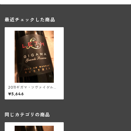
最近チェックした商品
2011ギガマ・ツヴァイゲル
ト・レゼルヴェヴァート(レー
¥5,646
ト)
同じカテゴリの商品