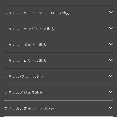
トリシェ・ディディエ
コート・デ・ブラン
シャブリ地区
フランス╱コート・デュ・ローヌ地方
ミッシェル・ジュネ
プティ・ポンティニィ(シャブリ)
コート・ド・ニュイ地区
北部地区
フランス╱ラングドック地方
アラン・マティアス(トネロワ)
クロード・デュガ(ジュヴレ・シャンベルタン)
ジャン・ルイ・シャーヴ(エルミタージュ)
コート・ド・ボーヌ地区
南部地区
コトー・デュ・ラングドック地区
フランス╱ボルドー地方
セラファン・ペール・エ・フィス(ジュヴレ・シャンベルタン)
ジャン・ルイ・シャーヴ・セレクション(エルミタージュ)
フランソワーズ・ジャニアール(ペルナン・ヴェルジュレス)
ル・ヴュー・ドンジョン(シャトーヌフ・デュ・パプ)
ド・ロルチュ(ヴァルフローネ)
コート・シャロネーズ地区
ヴァン・ド・ペイ・ド・レロー
アントル・ドゥー・メール地区
フランス╱ロワール地方
ルシアン・ボワイヨ(ジュヴレ・シャンベルタン)
マルキ・ダンジェルヴィル(ヴォルネー)
シャトー・ライヤ(シャトーヌフ・デュ・パプ)
ロワイエ(コート・デュ・クーショワ)
ムーラン・ド・ガサック
シャトー・レストリーユ
マコネ地区
メドック地区
ペイ・ナンテ地区
フランス/アルザス地方
トラペ・ペール・エ・フィス(ジュヴレ・シャンベルタン)
ジャン・マリー・ブズロー(ムルソー)
シャトー・デ・トゥール(シャトーヌフ・デュ・パプ)
A&Pド・ヴィレーヌ(ブーズロン)
マンシア・ポンセ(シャントレ)
シャトー・ル・タンプル
デ・オー・ペミオン(ムスカデ)
ボージョレ地区
サントル・ニヴェルネ地区
ロリー・ガスマン
フランス／ジュラ地方
ジョルジュ・ルーミエ(シャンボール・ミュジニー)
シャトー・ド・ラ・ヴェル╱ベルトラン・ダルヴィオ(ムルソー)
デ・ザムリエ(ヴァッケラス)
ルイ・ジャド(ジヴリ―)
フランク・ジュイヤール(ジュリエナ)
ディディエ・ダグノー(プイィ・フュメ)
トゥーレーヌ地区
アルボワ
アメリカ合衆国／オレゴン州