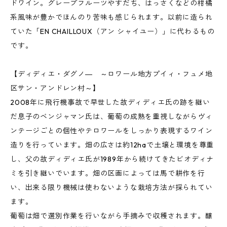
ドワイン。グレープフルーツやすだち、はっさくなどの柑橘
系風味が豊かでほんのり苦味も感じられます。以前に造られ
ていた「EN CHAILLOUX（アン シャイユー）」に代わるもの
です。
【ディディエ・ダグノ― ～ロワール地方プイィ・フュメ地
区サン・アンドレン村～】
2008年に飛行機事故で早世した故ディディエ氏の跡を継い
だ息子のベンジャマン氏は、葡萄の成熟を重視しながらヴィ
ンテージごとの個性やテロワールをしっかり表現するワイン
造りを行っています。畑の広さは約12haで土壌と環境を尊重
し、父の故ディディエ氏が1989年から続けてきたビオディナ
ミを引き継いでいます。畑の区画によっては馬で耕作を行
い、出来る限り機械は使わないような栽培方法が採られてい
ます。
葡萄は畑で選別作業を行いながら手摘みで収穫されます。醸