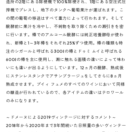
造所の2階にある除梗機で100%除梗され、1階にある空圧式圧
搾機でプレスし、地下のタンクへ葡萄果汁が運ばれます。こ
の間の葡萄の移送はすべて重力によって行われます。そして
醗酵前に果汁を冷やし、不純物を取り除くための澱引きを密
に行います。樽でのアルコール醗酵には純正培養酵母が使わ
れ、新樽と1～3年樽をそれぞれ25%ずつ使用。樽の種類も特
注のシガールと呼ばれる300ℓの樽とドゥミ ムイと呼ばれる
600ℓの樽を主に使用し、澱に触れる面積の違いによって味わ
いにも違いが出るようにしています。12ヵ月の醗酵、熟成後
にステンレスタンクでアサンブラージュをしてさらに8ヵ月
熟成させます。プイィ フュメのすべてのワインにおいて同様
の醸造が行われているので、各アイテムの違いはテロワール
のみになります。
～ドメーヌによる2019ヴィンテージに対するコメント～
2018年から2020年まで3年間続いた日照量の多いヴィンテー