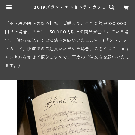
2019ブラン・エトセトラ・ヴァ
ン・ド・フランス(ディディエ・ダグ
ノー) | ヒロヤショップ 地下ワイン
セラー
【不正決済防止のため】初回ご購入で、合計金額が100,000
円以上場合、または、30,000円以上の商品が含まれている場
合、「銀行振込」での決済をお願いいたします。(「クレジッ
トカード」決済でのご注文いただいた場合、こちらにて一旦キ
ャンセルをさせて頂きますので、再度のご注文をお願いいたし
ます。）