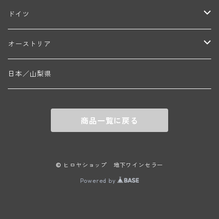
ブリューノ・デゾネイ・ビセイ(フラジェ・エシェゾー)
モンテリー・デュエレ・ポルシュレ(モンテリー)
ギイ・ブルトン(モルゴン)
レジス・ミネ(プイィ・フュメ)
ド・ラ・ノブレ(シノン)
ペリカン
ウィラメット・ヴァレー
ドイツ
エマニュエル・ルジェ(フラジェ・エシェゾー)
マリウス・ドゥラルシュ(ペルナン・ヴェルジュレス)
ド・ヴェルニュス(レニエ)
アンドレ・ヴァタン(サンセール)
ニコラ・ジェイ
ラインガウ
オーストリア
ニコラ・ルジェ(フラジェ・エシェゾー)
ドニ・ペール・エ・フィス(ペルナン・ヴェルジュレス)
ゲオルグ・ブロイヤー
フランケン
テルメンレギオン
日本／山梨県
メオ・カミュゼ(ヴォーヌ・ロマネ)
コント・ラフォン(ムルソー)
ルドルフ・フォルスト
ヨハネスホフ・ライニッシュ
クレムスタール
メオ・カミュゼ・フレール・エ・スール(ヴォーヌ・ロマネ)
フランソワ・ミクルスキ(ムルソー)
商品一覧に戻る
セップ・モーザ―
カンプタール
アンリ・グージュ(ニュイ・サン・ジョルジュ)
バンジャマン・ルルー(ボーヌ)
マラート
ヒルシュ
ヴァーグラム
© ヒロヤショップ 地下ワインセラー
ドニ・モルテ(ジュヴレ・シャンベルタン)
ルフレーヴ(ピュリニー・モンラッシェ)
Powered by
シュタット・クレムス
シュロス・ゴベルスブルグ
二グル
ミッテルブルゲンランド
フレデリック・エスモナン(ジュヴレ・シャンベルタン)
エティエンヌ・ソゼ(ピュリニー・モンラッシェ)
ビルギット・アイヒンガー
レート