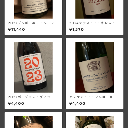
2023ブルゴーニュ・ルージュ
2024テラス・ド・ギレム・ル
(セラファン)
ージュ・ヴィエーユ・ヴィー
¥11,440
¥1,570
ニュ<ペイ・デロ―>(ムーラ
ン・ド・ガサック)
2023ボージョレ・ヴィラージ
クレマン・ド・ブルゴーニ
ュ(ド・ヴェルニュス)
ュ・ブリュット・ブラン(シャ
¥4,400
¥4,400
トー・ド・ラ・ヴェル/ベルト
ラン・ダルヴィオ)