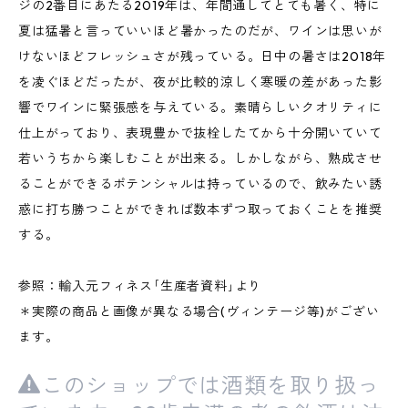
ジの2番目にあたる2019年は、年間通してとても暑く、特に
夏は猛暑と言っていいほど暑かったのだが、ワインは思いが
けないほどフレッシュさが残っている。日中の暑さは2018年
を凌ぐほどだったが、夜が比較的涼しく寒暖の差があった影
響でワインに緊張感を与えている。素晴らしいクオリティに
仕上がっており、表現豊かで抜栓したてから十分開いていて
若いうちから楽しむことが出来る。しかしながら、熟成させ
ることができるポテンシャルは持っているので、飲みたい誘
惑に打ち勝つことができれば数本ずつ取っておくことを推奨
する。
参照：輸入元フィネス｢生産者資料｣より
＊実際の商品と画像が異なる場合(ヴィンテージ等)がござい
ます。
このショップでは酒類を取り扱っ