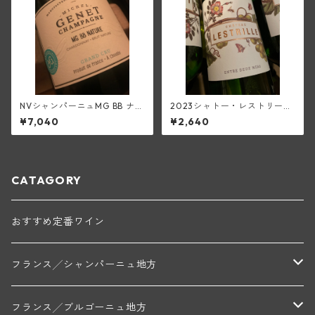
NVシャンパーニュMG BB ナチ
2023シャトー・レストリー
ュール・シャルドネ特級ブリ
ユ・ブラン(アントル・ドゥ
¥7,040
¥2,640
ュット・ナチュール(ミシェ
ー・メール)
ル・ジュネ)
CATAGORY
おすすめ定番ワイン
フランス╱シャンパーニュ地方
モンターニュ・ド・ランス
フランス╱ブルゴーニュ地方