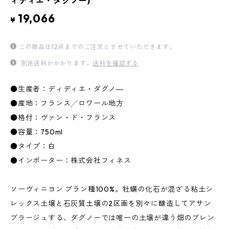
ィディエ・ダグノー)
19,066
¥
この商品は12点までのご注文とさせていただきます。
別途送料がかかります。
送料を確認する
●生産者：ディディエ・ダグノ―
●産地：フランス╱ロワール地方
●格付：ヴァン・ド・フランス
●容量：750ml
●タイプ：白
●インポーター：株式会社フィネス
ソーヴィニヨン ブラン種100%。牡蠣の化石が混ざる粘土シ
レックス土壌と石灰質土壌の2区画を別々に醸造してアサン
ブラージュする、ダグノーでは唯一の土壌が違う畑のブレン