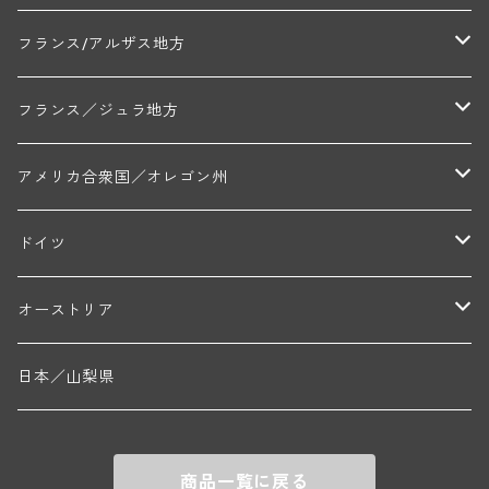
ルシアン・ボワイヨ(ジュヴレ・シャンベルタン)
マルキ・ダンジェルヴィル(ヴォルネー)
シャトー・ライヤ(シャトーヌフ・デュ・パプ)
ロワイエ(コート・デュ・クーショワ)
ムーラン・ド・ガサック
シャトー・レストリーユ
マコネ地区
メドック地区
ペイ・ナンテ地区
フランス/アルザス地方
トラペ・ペール・エ・フィス(ジュヴレ・シャンベルタン)
ジャン・マリー・ブズロー(ムルソー)
シャトー・デ・トゥール(シャトーヌフ・デュ・パプ)
A&Pド・ヴィレーヌ(ブーズロン)
マンシア・ポンセ(シャントレ)
シャトー・ル・タンプル
デ・オー・ペミオン(ムスカデ)
ボージョレ地区
サントル・ニヴェルネ地区
ロリー・ガスマン
フランス／ジュラ地方
ジョルジュ・ルーミエ(シャンボール・ミュジニー)
シャトー・ド・ラ・ヴェル╱ベルトラン・ダルヴィオ(ムルソー)
デ・ザムリエ(ヴァッケラス)
ルイ・ジャド(ジヴリ―)
フランク・ジュイヤール(ジュリエナ)
ディディエ・ダグノー(プイィ・フュメ)
トゥーレーヌ地区
アルボワ
アメリカ合衆国／オレゴン州
ブリューノ・デゾネイ・ビセイ(フラジェ・エシェゾー)
モンテリー・デュエレ・ポルシュレ(モンテリー)
ギイ・ブルトン(モルゴン)
レジス・ミネ(プイィ・フュメ)
ド・ラ・ノブレ(シノン)
ペリカン
ウィラメット・ヴァレー
ドイツ
エマニュエル・ルジェ(フラジェ・エシェゾー)
マリウス・ドゥラルシュ(ペルナン・ヴェルジュレス)
ド・ヴェルニュス(レニエ)
アンドレ・ヴァタン(サンセール)
ニコラ・ジェイ
ラインガウ
オーストリア
ニコラ・ルジェ(フラジェ・エシェゾー)
ドニ・ペール・エ・フィス(ペルナン・ヴェルジュレス)
ゲオルグ・ブロイヤー
フランケン
テルメンレギオン
日本／山梨県
メオ・カミュゼ(ヴォーヌ・ロマネ)
コント・ラフォン(ムルソー)
ルドルフ・フォルスト
ヨハネスホフ・ライニッシュ
クレムスタール
メオ・カミュゼ・フレール・エ・スール(ヴォーヌ・ロマネ)
フランソワ・ミクルスキ(ムルソー)
商品一覧に戻る