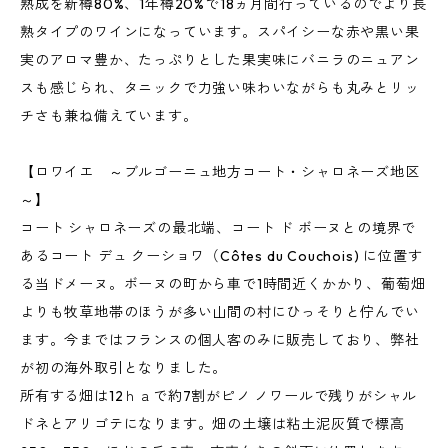
熟成を新樽80%、1年樽20%で18ヵ月間行っているのでより長
熟タイプのワインになっています。スパイシーな赤や黒い果
実のアロマ豊か、たっぷりとした果実味にバニラのニュアン
スも感じられ、タニックで力強い味わいながらも丸みとリッ
チさも兼ね備えています。
【ロワイエ ～ブルゴーニュ地方コート・シャロネーズ地区
～】
コート シャロネーズの最北端、コート ド ボーヌとの境界で
あるコート デュ クーショワ（Côtes du Couchois) に位置す
る当ドメーヌ。ボーヌの町から車で1時間近くかかり、葡萄畑
よりも牧草地帯のほうが多い山間の村にひっそりと佇んでい
ます。今まではフランスの個人客のみに販売しており、弊社
が初の海外取引となりました。
所有する畑は12ｈａで約7割がピノ ノワールで残りがシャル
ドネとアリゴテになります。畑の土壌は粘土泥灰質で標高