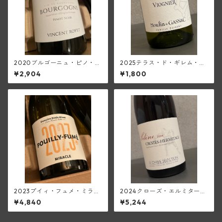
2020ブルゴーニュ・ピノ・ノ
2025テラス・ド・ギレム・ヴ
ワール(ロワイエ)
ィオニエ<ペイ・ドック>(ムー
¥2,904
¥1,800
ラン・ド・ガサック)
2023プイィ・フュメ・ミラク
2024クローズ・エルミタージ
ル(レジス・ミネ)
ュ・ルージュ・シレーヌ(ジャ
¥4,840
¥5,244
ン・ルイ・シャーヴ・セレク
ション)