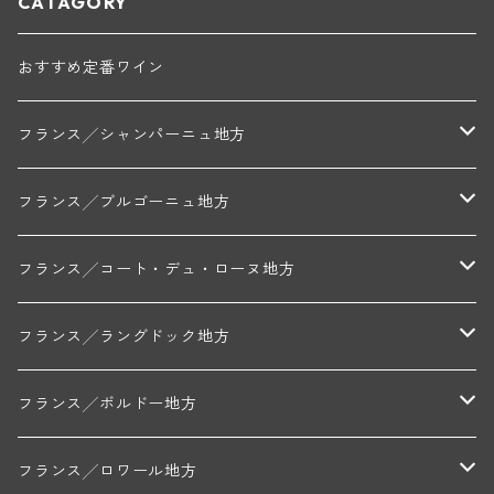
CATAGORY
おすすめ定番ワイン
フランス╱シャンパーニュ地方
モンターニュ・ド・ランス
フランス╱ブルゴーニュ地方
トリシェ・ディディエ
コート・デ・ブラン
シャブリ地区
フランス╱コート・デュ・ローヌ地方
ミッシェル・ジュネ
プティ・ポンティニィ(シャブリ)
コート・ド・ニュイ地区
北部地区
フランス╱ラングドック地方
アラン・マティアス(トネロワ)
クロード・デュガ(ジュヴレ・シャンベルタン)
ジャン・ルイ・シャーヴ(エルミタージュ)
コート・ド・ボーヌ地区
南部地区
コトー・デュ・ラングドック地区
フランス╱ボルドー地方
セラファン・ペール・エ・フィス(ジュヴレ・シャンベルタン)
ジャン・ルイ・シャーヴ・セレクション(エルミタージュ)
フランソワーズ・ジャニアール(ペルナン・ヴェルジュレス)
ル・ヴュー・ドンジョン(シャトーヌフ・デュ・パプ)
ド・ロルチュ(ヴァルフローネ)
コート・シャロネーズ地区
ヴァン・ド・ペイ・ド・レロー
アントル・ドゥー・メール地区
フランス╱ロワール地方