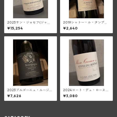
2023サン・ジョセフ(ジャ
2019シャトー・ル・タンプル
ン・ルイ・シャーヴ)
(メドック)
¥15,254
¥2,640
2023ブルゴーニュ・ルージュ
2024コート・デュ・ローヌ・
(ブリューノ・デゾネイ・ビセ
モン・クール(ジャン・ルイ・
¥7,626
¥3,080
イ)
シャーヴ・セレクション)