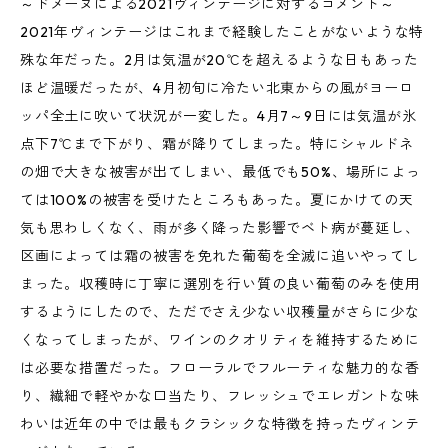
～ドメーヌによる2021ヴィンテージに対するコメント～
2021年ヴィンテージはこれまで経験したことがないような特
殊な年だった。2月は気温が20℃を超えるような日もあった
ほど温暖だったが、4月初旬に冷たい北東からの風がヨーロ
ッパ全土に吹いて状況が一変した。4月7～9日には気温が氷
点下7℃まで下がり、霜が降りてしまった。特にシャルドネ
の畑で大きな被害が出てしまい、最低でも50%、場所によっ
ては100%の被害を受けたところもあった。夏にかけての天
気も思わしくなく、雨が多く降った影響でベト病が蔓延し、
区画によっては霜の被害を免れた葡萄を全滅に追いやってし
まった。収穫時に丁寧に選別を行い質の良い葡萄のみを使用
するようにしたので、ただでさえ少ない収穫量がさらに少な
くなってしまったが、ワインのクオリティを維持するために
は必要な措置だった。フローラルでフルーティな魅力的な香
り、繊細で軽やかな口当たり、フレッシュでエレガントな味
わいは近年の中では最もクラシックな特徴を持ったヴィンテ