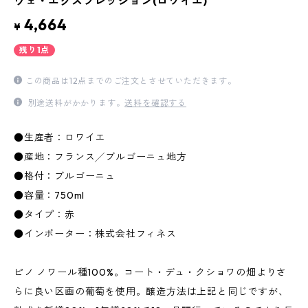
ヴェ・エクスプレッション(ロワイエ)
4,664
¥
残り1点
この商品は12点までのご注文とさせていただきます。
別途送料がかかります。
送料を確認する
●生産者：ロワイエ
●産地：フランス╱ブルゴーニュ地方
●格付：ブルゴーニュ
●容量：750ml
●タイプ：赤
●インポーター：株式会社フィネス
ピノ ノワール種100%。コート・デュ・クショワの畑よりさ
らに良い区画の葡萄を使用。醸造方法は上記と同じですが、