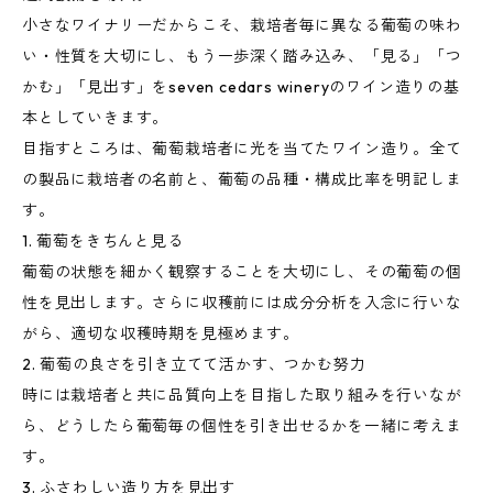
小さなワイナリーだからこそ、栽培者毎に異なる葡萄の味わ
い・性質を大切にし、もう一歩深く踏み込み、「見る」「つ
かむ」「見出す」をseven cedars wineryのワイン造りの基
本としていきます。
目指すところは、葡萄栽培者に光を当てたワイン造り。全て
の製品に栽培者の名前と、葡萄の品種・構成比率を明記しま
す。
1. 葡萄をきちんと見る
葡萄の状態を細かく観察することを大切にし、その葡萄の個
性を見出します。さらに収穫前には成分分析を入念に行いな
がら、適切な収穫時期を見極めます。
2. 葡萄の良さを引き立てて活かす、つかむ努力
時には栽培者と共に品質向上を目指した取り組みを行いなが
ら、どうしたら葡萄毎の個性を引き出せるかを一緒に考えま
す。
3. ふさわしい造り方を見出す