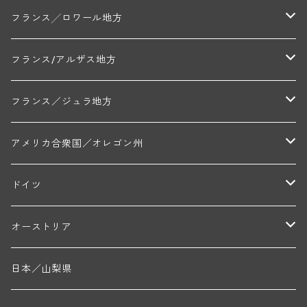
セラファン・ペール・エ・フィス(ジュヴレ・シャンベルタン)
ジャン・ルイ・シャーヴ・セレクション(エルミタージュ)
フランソワーズ・ジャニアール(ペルナン・ヴェルジュレス)
ル・ヴュー・ドンジョン(シャトーヌフ・デュ・パプ)
ド・ロルチュ(ヴァルフローネ)
コート・シャロネーズ地区
ヴァン・ド・ペイ・ド・レロー
アントル・ドゥー・メール地区
フランス╱ロワール地方
ルシアン・ボワイヨ(ジュヴレ・シャンベルタン)
マルキ・ダンジェルヴィル(ヴォルネー)
シャトー・ライヤ(シャトーヌフ・デュ・パプ)
ロワイエ(コート・デュ・クーショワ)
ムーラン・ド・ガサック
シャトー・レストリーユ
マコネ地区
メドック地区
ペイ・ナンテ地区
フランス/アルザス地方
トラペ・ペール・エ・フィス(ジュヴレ・シャンベルタン)
ジャン・マリー・ブズロー(ムルソー)
シャトー・デ・トゥール(シャトーヌフ・デュ・パプ)
A&Pド・ヴィレーヌ(ブーズロン)
マンシア・ポンセ(シャントレ)
シャトー・ル・タンプル
デ・オー・ペミオン(ムスカデ)
ボージョレ地区
サントル・ニヴェルネ地区
ロリー・ガスマン
フランス／ジュラ地方
ジョルジュ・ルーミエ(シャンボール・ミュジニー)
シャトー・ド・ラ・ヴェル╱ベルトラン・ダルヴィオ(ムルソー)
デ・ザムリエ(ヴァッケラス)
ルイ・ジャド(ジヴリ―)
フランク・ジュイヤール(ジュリエナ)
ディディエ・ダグノー(プイィ・フュメ)
トゥーレーヌ地区
アルボワ
アメリカ合衆国／オレゴン州
ブリューノ・デゾネイ・ビセイ(フラジェ・エシェゾー)
モンテリー・デュエレ・ポルシュレ(モンテリー)
ギイ・ブルトン(モルゴン)
レジス・ミネ(プイィ・フュメ)
ド・ラ・ノブレ(シノン)
ペリカン
ウィラメット・ヴァレー
ドイツ
エマニュエル・ルジェ(フラジェ・エシェゾー)
マリウス・ドゥラルシュ(ペルナン・ヴェルジュレス)
ド・ヴェルニュス(レニエ)
アンドレ・ヴァタン(サンセール)
ニコラ・ジェイ
ラインガウ
オーストリア
ニコラ・ルジェ(フラジェ・エシェゾー)
ドニ・ペール・エ・フィス(ペルナン・ヴェルジュレス)
ゲオルグ・ブロイヤー
フランケン
テルメンレギオン
日本／山梨県
メオ・カミュゼ(ヴォーヌ・ロマネ)
コント・ラフォン(ムルソー)