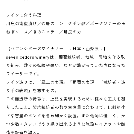
ワインに合う料理
川魚の南蛮漬け／砂肝のニンニクポン酢／ポークソテーの玉
ねぎソース／きのこソテー／鳥皮のカ
【セブンシダーズワイナリー ～日本・山梨県～】
seven cedars wineryは、葡萄栽培者、地域・農地を守る取
り組み、数々の御縁や想い、などが繋がってかたちになった
ワイナリーです。
ワイン造りは、「風土の表現」「葡萄の表現」「栽培者・造
り手の表現」を志すもの。
この醸造所の特徴は、上記を実現するために様々な工夫を凝
らしたこと。契約栽培者の数や生産量に合わせて、比較的小
さな容量のタンクをきめ細かく設置。また葡萄に優しく、か
つ少数スタッフでやり繰り出来るような施設レイアウトや醸
造用設備を導入。