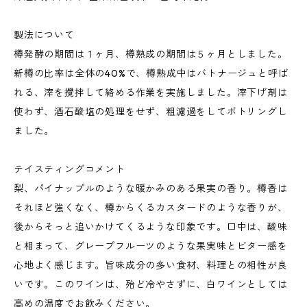
製法について
樽発酵の期間は１ヶ月、樽熟成の期間は５ヶ月としました。
新樽の比率は全体の40%で、樽熟成中はバトナージュと呼ば
れる、滓を攪拌して絡める作業を実施しました。滓下げ剤は
使わず、酒石酸塩の処理をせず、粗濾過をしてボトリングし
ました。
テイスティングコメント
梨、パイナップルのような暖かみのある果実の香り。樽香は
それほど強くなく、樽からくるカスタードのような香りが、
後からそっと追いかけてくるような印象です。口中は、酸味
と相まって、グレープフルーツのような果実味とビター感を
心地よく感じます。旨味成分の多い食材、料理との相性が良
いです。このワインは、殆ど冷やさずに、白ワインとしては
高めの温度でお飲みください。