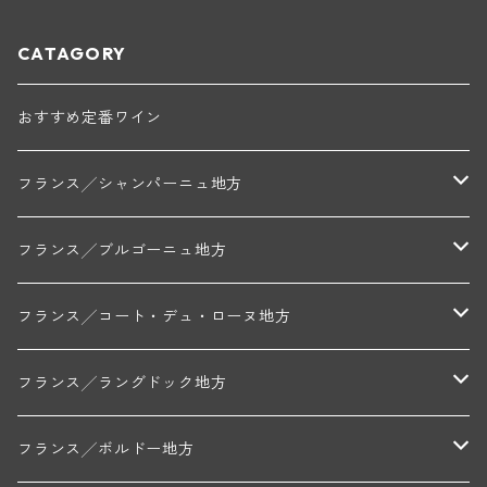
CATAGORY
おすすめ定番ワイン
フランス╱シャンパーニュ地方
モンターニュ・ド・ランス
フランス╱ブルゴーニュ地方
トリシェ・ディディエ
コート・デ・ブラン
シャブリ地区
フランス╱コート・デュ・ローヌ地方
ミッシェル・ジュネ
プティ・ポンティニィ(シャブリ)
コート・ド・ニュイ地区
北部地区
フランス╱ラングドック地方
アラン・マティアス(トネロワ)
クロード・デュガ(ジュヴレ・シャンベルタン)
ジャン・ルイ・シャーヴ(エルミタージュ)
コート・ド・ボーヌ地区
南部地区
コトー・デュ・ラングドック地区
フランス╱ボルドー地方