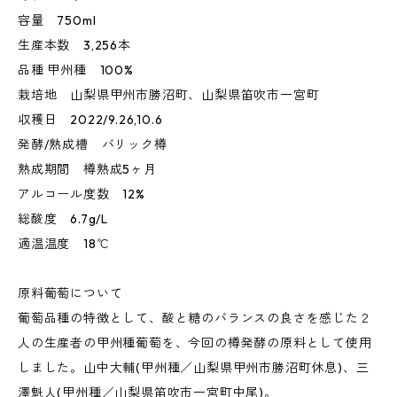
容量 750ml
生産本数 3,256本
品種 甲州種 100%
栽培地 山梨県甲州市勝沼町、山梨県笛吹市一宮町
収穫日 2022/9.26,10.6
発酵/熟成槽 バリック樽
熟成期間 樽熟成5ヶ月
アルコール度数 12%
総酸度 6.7g/L
適温温度 18℃
原料葡萄について
葡萄品種の特徴として、酸と糖のバランスの良さを感じた２
人の生産者の甲州種葡萄を、今回の樽発酵の原料として使用
しました。山中大輔(甲州種／山梨県甲州市勝沼町休息)、三
澤魁人(甲州種／山梨県笛吹市一宮町中尾)。