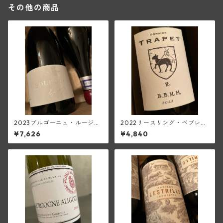
その他の商品
2023ブルゴーニュ・ルージュ
2022リースリング・ベブレン
(トラペ)
ハイム(トラペ)
¥7,626
¥4,840