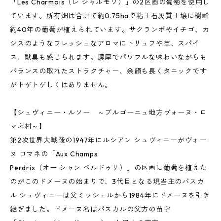
「Les Charmois（レ シャルモワ）」の2区画の葡萄を使用し
ています。所有畑は合計で約0.75haで粘土石灰質土壌に樹齢
約40年の葡萄が植えられています。サクランボやイチゴ、カ
シスのようなフレッシュなアロマにトリュフや革、スパイ
ス、獣臭も感じられます。濃厚でパワフルな味わいながらも
バランスの取れたストラクチャー、余韻も長くタニックです
がトゲトゲしくはありません。
【シュヴィニー・ルソー ～ブルゴーニュ地方ヴォーヌ・ロ
マネ村～】
第2次世界大戦後の1947年にルシアン シュヴィニーがヴォー
ヌ ロマネの「Aux Champs
Perdrix（オー シャン ペルドゥリ）」の区画に葡萄を植えた
のがこのドメーヌの始まりで、3代目となる現当主のパスカ
ル シュヴィニーは父ミッシェルから1984年にドメーヌを引き
継ぎました。ドメーヌ名はパスカルの父方の苗字