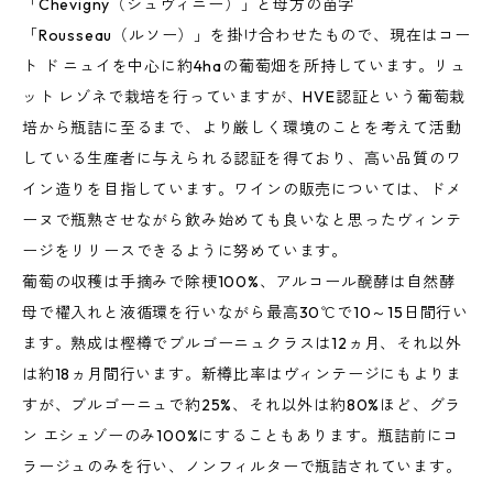
「Chevigny（シュヴィニー）」と母方の苗字
「Rousseau（ルソー）」を掛け合わせたもので、現在はコー
ト ド ニュイを中心に約4haの葡萄畑を所持しています。リュ
ット レゾネで栽培を行っていますが、HVE認証という葡萄栽
培から瓶詰に至るまで、より厳しく環境のことを考えて活動
している生産者に与えられる認証を得ており、高い品質のワ
イン造りを目指しています。ワインの販売については、ドメ
ーヌで瓶熟させながら飲み始めても良いなと思ったヴィンテ
ージをリリースできるように努めています。
葡萄の収穫は手摘みで除梗100%、アルコール醗酵は自然酵
母で櫂入れと液循環を行いながら最高30℃で10～15日間行い
ます。熟成は樫樽でブルゴーニュクラスは12ヵ月、それ以外
は約18ヵ月間行います。新樽比率はヴィンテージにもよりま
すが、ブルゴーニュで約25%、それ以外は約80%ほど、グラ
ン エシェゾーのみ100%にすることもあります。瓶詰前にコ
ラージュのみを行い、ノンフィルターで瓶詰されています。