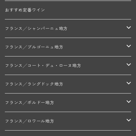
おすすめ定番ワイン
フランス╱シャンパーニュ地方
モンターニュ・ド・ランス
フランス╱ブルゴーニュ地方
トリシェ・ディディエ
コート・デ・ブラン
シャブリ地区
フランス╱コート・デュ・ローヌ地方
ミッシェル・ジュネ
プティ・ポンティニィ(シャブリ)
コート・ド・ニュイ地区
北部地区
フランス╱ラングドック地方
アラン・マティアス(トネロワ)
クロード・デュガ(ジュヴレ・シャンベルタン)
ジャン・ルイ・シャーヴ(エルミタージュ)
コート・ド・ボーヌ地区
南部地区
コトー・デュ・ラングドック地区
フランス╱ボルドー地方
セラファン・ペール・エ・フィス(ジュヴレ・シャンベルタン)
ジャン・ルイ・シャーヴ・セレクション(エルミタージュ)
フランソワーズ・ジャニアール(ペルナン・ヴェルジュレス)
ル・ヴュー・ドンジョン(シャトーヌフ・デュ・パプ)
ド・ロルチュ(ヴァルフローネ)
コート・シャロネーズ地区
ヴァン・ド・ペイ・ド・レロー
アントル・ドゥー・メール地区
フランス╱ロワール地方
ルシアン・ボワイヨ(ジュヴレ・シャンベルタン)