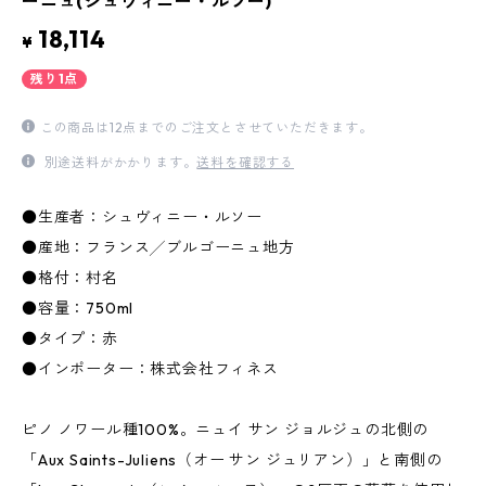
ーニュ(シュヴィニー・ルソー)
18,114
¥
残り1点
この商品は12点までのご注文とさせていただきます。
別途送料がかかります。
送料を確認する
●生産者：シュヴィニー・ルソー
●産地：フランス╱ブルゴーニュ地方
●格付：村名
●容量：750ml
●タイプ：赤
●インポーター：株式会社フィネス
ピノ ノワール種100%。ニュイ サン ジョルジュの北側の
「Aux Saints-Juliens（オー サン ジュリアン）」と南側の