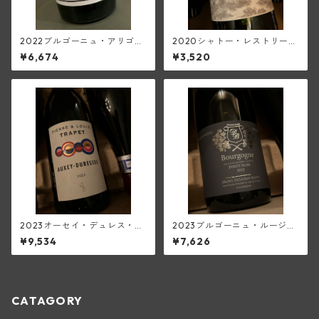
2022ブルゴーニュ・アリゴテ
2020シャトー・レストリー
(マルキ・ダンジェルヴィル)
ユ・キャップ・マルタン・ル
¥6,674
¥3,520
ージュ(ボルドー・スーペリュ
ール)
2023オーセイ・デュレス・ル
2023ブルゴーニュ・ルージュ
ージュ(ピエール・エ・ルイ・
(ブリューノ・デゾネイ・ビセ
¥9,534
¥7,626
トラペ)
イ)
CATAGORY