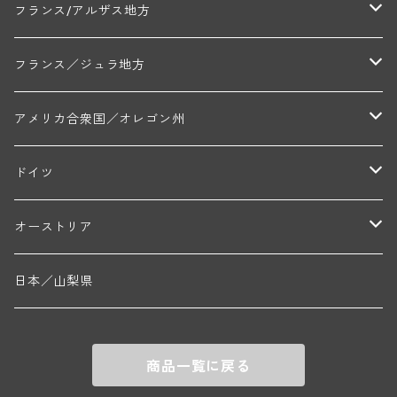
マルキ・ダンジェルヴィル(ヴォルネー)
シャトー・ライヤ(シャトーヌフ・デュ・パプ)
ロワイエ(コート・デュ・クーショワ)
ムーラン・ド・ガサック
シャトー・レストリーユ
マコネ地区
メドック地区
ペイ・ナンテ地区
フランス/アルザス地方
トラペ・ペール・エ・フィス(ジュヴレ・シャンベルタン)
ジャン・マリー・ブズロー(ムルソー)
シャトー・デ・トゥール(シャトーヌフ・デュ・パプ)
A&Pド・ヴィレーヌ(ブーズロン)
マンシア・ポンセ(シャントレ)
シャトー・ル・タンプル
デ・オー・ペミオン(ムスカデ)
ボージョレ地区
サントル・ニヴェルネ地区
ロリー・ガスマン
フランス／ジュラ地方
ジョルジュ・ルーミエ(シャンボール・ミュジニー)
シャトー・ド・ラ・ヴェル╱ベルトラン・ダルヴィオ(ムルソー)
デ・ザムリエ(ヴァッケラス)
ルイ・ジャド(ジヴリ―)
フランク・ジュイヤール(ジュリエナ)
ディディエ・ダグノー(プイィ・フュメ)
トゥーレーヌ地区
アルボワ
アメリカ合衆国／オレゴン州
ブリューノ・デゾネイ・ビセイ(フラジェ・エシェゾー)
モンテリー・デュエレ・ポルシュレ(モンテリー)
ギイ・ブルトン(モルゴン)
レジス・ミネ(プイィ・フュメ)
ド・ラ・ノブレ(シノン)
ペリカン
ウィラメット・ヴァレー
ドイツ
エマニュエル・ルジェ(フラジェ・エシェゾー)
マリウス・ドゥラルシュ(ペルナン・ヴェルジュレス)
ド・ヴェルニュス(レニエ)
アンドレ・ヴァタン(サンセール)
ニコラ・ジェイ
ラインガウ
オーストリア
ニコラ・ルジェ(フラジェ・エシェゾー)
ドニ・ペール・エ・フィス(ペルナン・ヴェルジュレス)
ゲオルグ・ブロイヤー
フランケン
テルメンレギオン
日本／山梨県
メオ・カミュゼ(ヴォーヌ・ロマネ)
コント・ラフォン(ムルソー)
ルドルフ・フォルスト
ヨハネスホフ・ライニッシュ
クレムスタール
メオ・カミュゼ・フレール・エ・スール(ヴォーヌ・ロマネ)
フランソワ・ミクルスキ(ムルソー)
商品一覧に戻る
セップ・モーザ―
カンプタール