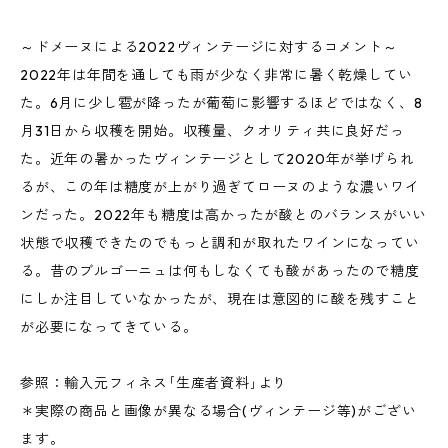
～ドメーヌによる2022ヴィンテージに対するコメント～
2022年は年間を通しても雨が少なく非常に暑く乾燥してい
た。6月に少し雹が降ったが葡萄に影響するほどではなく、8
月31日から収穫を開始。収穫量、クオリティ共に良好だっ
た。近年の暑かったヴィンテージとして2020年が挙げられ
るが、この年は糖度が上がり過ぎてローヌのような濃いワイ
ンだった。2022年も糖度は高かったが酸とのバランスがいい
状態で収穫できたのでもっと調和が取れたワインになってい
る。昔のブルゴーニュは何もしなくても酸があったので糖度
にしか注目していなかったが、現在は意図的に酸を残すこと
が必要になってきている。
参照：輸入元フィネス｢生産者資料｣より
＊実際の商品と画像が異なる場合(ヴィンテージ等)がござい
ます。