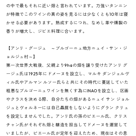
の中で最もそれに近い畑と言われています。力強いタンニン
が特徴でこのワインの真の姿を見るには少なくとも10年は寝
かせる必要があります。熟成するにつれ、なめし革や燻製の
香りが増大し、ジビエ料理に合います。
【アンリ・グージュ ～ブルゴーニュ地方ニュイ・サン・ジ
ョルジュ村～】
第一次世界大戦後、父親より9haの畑を譲り受けたアンリ グ
ージュ氏は1925年にドメーヌを設立し、マルキ ダンジェルヴ
ィル氏やアルマン ルソー氏らと共にその時代に蔓延していた
粗悪なブルゴーニュワインを無くす為にINAOを設立し、区画
やクラスを決める際、自分たちの畑があるニュイ サン ジョル
ジュとヴォルネーには自己贔屓をしないようにグラン クリュ
を設定しませんでした。アンリ氏の孫のピエール氏、クリス
チャン氏がそれぞれ畑と醸造を担当してドメーヌを運営して
いましたが、ピエール氏が定年を迎えたため、現在はその息