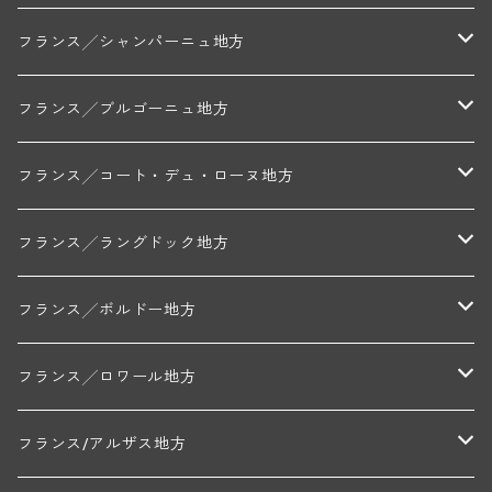
フランス╱シャンパーニュ地方
モンターニュ・ド・ランス
フランス╱ブルゴーニュ地方
トリシェ・ディディエ
コート・デ・ブラン
シャブリ地区
フランス╱コート・デュ・ローヌ地方
ミッシェル・ジュネ
プティ・ポンティニィ(シャブリ)
コート・ド・ニュイ地区
北部地区
フランス╱ラングドック地方
アラン・マティアス(トネロワ)
クロード・デュガ(ジュヴレ・シャンベルタン)
ジャン・ルイ・シャーヴ(エルミタージュ)
コート・ド・ボーヌ地区
南部地区
コトー・デュ・ラングドック地区
フランス╱ボルドー地方
セラファン・ペール・エ・フィス(ジュヴレ・シャンベルタン)
ジャン・ルイ・シャーヴ・セレクション(エルミタージュ)
フランソワーズ・ジャニアール(ペルナン・ヴェルジュレス)
ル・ヴュー・ドンジョン(シャトーヌフ・デュ・パプ)
ド・ロルチュ(ヴァルフローネ)
コート・シャロネーズ地区
ヴァン・ド・ペイ・ド・レロー
アントル・ドゥー・メール地区
フランス╱ロワール地方
ルシアン・ボワイヨ(ジュヴレ・シャンベルタン)
マルキ・ダンジェルヴィル(ヴォルネー)
シャトー・ライヤ(シャトーヌフ・デュ・パプ)
ロワイエ(コート・デュ・クーショワ)
ムーラン・ド・ガサック
シャトー・レストリーユ
マコネ地区
メドック地区
ペイ・ナンテ地区
フランス/アルザス地方