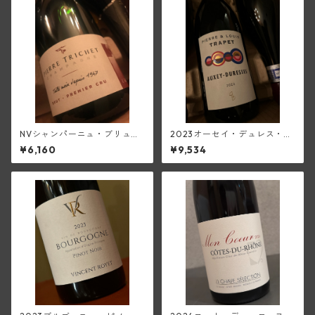
NVシャンパーニュ・ブリュッ
2023オーセイ・デュレス・ル
ト・ブラン1級(ピエール・トリ
ージュ(ピエール・エ・ルイ・
¥6,160
¥9,534
シェ)
トラペ)