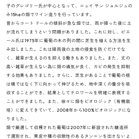
子のグレゴリー氏が中心となって、ニュイ サン ジョルジュの
み15haの畑でワイン造りを行っています。
昔からコート ドールの傾斜が急な畑では、雨が降った後に土
が流れてしまうという問題がありました。これに対し、ピエ
ール氏は1975年に葡萄の木の列の間に芝生を植える方法を生
み出しました。これは降雨後の土地の侵食を防ぐだけでな
く、雑草が生えるのを抑える働きもありました。また、丈の
高い雑草が生えない為に畑の通気が良く、カビの発生を抑制
する効果もありました。さらに、芝生があることで葡萄の根
は横ではなく下に向かって伸びるため、地中深くの養分を吸
収することができ、結果としてテロワールを明確に表現する
ことができました。また、徐々に畑をビオロジック（有機栽
培）に変えてきていて、2008年から100%ビオロジックにな
りました。
畑で厳選して収穫された葡萄は2007年に新設された醸造所
で選別され、果皮や種の収斂性のあるタンニンを出さないよ