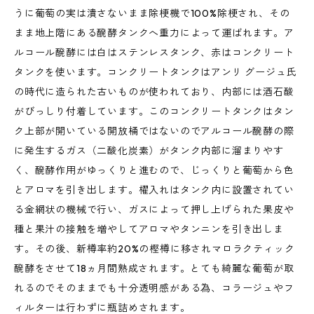
うに葡萄の実は潰さないまま除梗機で100%除梗され、その
まま地上階にある醗酵タンクへ重力によって運ばれます。ア
ルコール醗酵には白はステンレスタンク、赤はコンクリート
タンクを使います。コンクリートタンクはアンリ グージュ氏
の時代に造られた古いものが使われており、内部には酒石酸
がびっしり付着しています。このコンクリートタンクはタン
ク上部が開いている開放桶ではないのでアルコール醗酵の際
に発生するガス（二酸化炭素）がタンク内部に溜まりやす
く、醗酵作用がゆっくりと進むので、じっくりと葡萄から色
とアロマを引き出します。櫂入れはタンク内に設置されてい
る金網状の機械で行い、ガスによって押し上げられた果皮や
種と果汁の接触を増やしてアロマやタンニンを引き出しま
す。その後、新樽率約20%の樫樽に移されマロラクティック
醗酵をさせて18ヵ月間熟成されます。とても綺麗な葡萄が取
れるのでそのままでも十分透明感がある為、コラージュやフ
ィルターは行わずに瓶詰めされます。