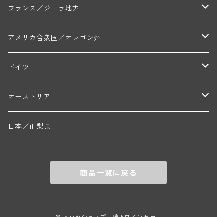
トラペ・ペール・エ・フィス(ジュヴレ・シャンベルタン)
ジャン・マリー・ブズロー(ムルソー)
シャトー・デ・トゥール(シャトーヌフ・デュ・パプ)
A&Pド・ヴィレーヌ(ブーズロン)
マンシア・ポンセ(シャントレ)
シャトー・ル・タンプル
デ・オー・ペミオン(ムスカデ)
ボージョレ地区
サントル・ニヴェルネ地区
ロリー・ガスマン
フランス／ジュラ地方
ジョルジュ・ルーミエ(シャンボール・ミュジニー)
シャトー・ド・ラ・ヴェル╱ベルトラン・ダルヴィオ(ムルソー)
デ・ザムリエ(ヴァッケラス)
ルイ・ジャド(ジヴリ―)
フランク・ジュイヤール(ジュリエナ)
ディディエ・ダグノー(プイィ・フュメ)
トゥーレーヌ地区
アルボワ
アメリカ合衆国／オレゴン州
ブリューノ・デゾネイ・ビセイ(フラジェ・エシェゾー)
モンテリー・デュエレ・ポルシュレ(モンテリー)
ギイ・ブルトン(モルゴン)
レジス・ミネ(プイィ・フュメ)
ド・ラ・ノブレ(シノン)
ペリカン
ウィラメット・ヴァレー
ドイツ
エマニュエル・ルジェ(フラジェ・エシェゾー)
マリウス・ドゥラルシュ(ペルナン・ヴェルジュレス)
ド・ヴェルニュス(レニエ)
アンドレ・ヴァタン(サンセール)
ニコラ・ジェイ
ラインガウ
オーストリア
ニコラ・ルジェ(フラジェ・エシェゾー)
ドニ・ペール・エ・フィス(ペルナン・ヴェルジュレス)
ゲオルグ・ブロイヤー
フランケン
テルメンレギオン
日本／山梨県
メオ・カミュゼ(ヴォーヌ・ロマネ)
コント・ラフォン(ムルソー)
ルドルフ・フォルスト
ヨハネスホフ・ライニッシュ
クレムスタール
メオ・カミュゼ・フレール・エ・スール(ヴォーヌ・ロマネ)
フランソワ・ミクルスキ(ムルソー)
商品一覧に戻る
セップ・モーザ―
カンプタール
アンリ・グージュ(ニュイ・サン・ジョルジュ)
バンジャマン・ルルー(ボーヌ)
マラート
ヒルシュ
ヴァーグラム
© ヒロヤショップ 地下ワインセラー