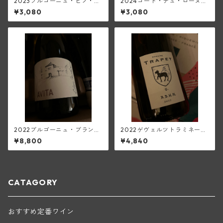
2023ブルゴーニュ・ピノ・ノ
2024コート・デュ・ローヌ・
ワール(ロワイエ)
モン・クール(ジャン・ルイ・
¥3,080
¥3,080
シャーヴ・セレクション)
2022ブルゴーニュ・ブラン・
2022ゲヴェルツトラミネー
トネール・アヴィタ(アラン・
ル・ベブレンハイム(トラペ)
¥8,800
¥4,840
マティアス)
CATAGORY
おすすめ定番ワイン