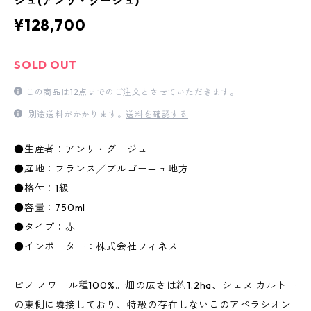
ジュ(アンリ・グージュ)
¥128,700
SOLD OUT
この商品は12点までのご注文とさせていただきます。
別途送料がかかります。
送料を確認する
●生産者：アンリ・グージュ
●産地：フランス╱ブルゴーニュ地方
●格付：1級
●容量：750ml
●タイプ：赤
●インポーター：株式会社フィネス
ピノ ノワール種100%。畑の広さは約1.2ha、シェヌ カルトー
の東側に隣接しており、特級の存在しないこのアペラシオン